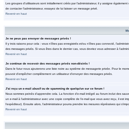
Les groupes d'utilisateurs sont initiallement créés par l'administrateur, il y assigne également
de contacter l'administrateur, essayez de lui laisser un message privé.
Revenir en haut
M
Je ne peux pas envoyer de messages privés !
Il y trois raisons pour cela : vous n'êtes pas enregistrés et/ou n'êtes pas connecté, l'admini
des messages privés. Si vous êtes dans le dernier cas, vous devriez vous adresser à l'adminis
Revenir en haut
Je continue de recevoir des messages privés non-désirés !
Dans le futur nous ajouterons une liste noire au système de messagerie privée. Pour le moment
pouvoir d'empêcher complètement un utilisateur d'envoyer des messages privés.
Revenir en haut
J'ai reçu un e-mail abusif ou de spamming de quelqu'un sur ce forum !
Nous sommes peinés d'apprendre cela. La fonction d'e-mail intégré au forum inclut des sauv
un e-mail à l'administrateur avec une copie complète de l'e-mail que vous avez reçu, il est im
l'expéditeur). Ensuite alors, l'administrateur pourra prendre les mesures répréssives qui s'imp
Revenir en haut