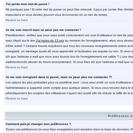
J'ai perdu mon mot de passe !
Ne paniquez pas ! Si votre mot de passe ne peut être retrouvé, il peut par contre être réinitia
instructions et vous devriez pouvoir vous reconnecter en un rien de temps.
Revenir en haut
Je me suis inscrit mais ne peux pas me connecter !
Premièrement, vérifiez que vous avez entré correctement vos nom d'utilisateur et mot de passe.
avez cliqué sur le lien
J'ai moins de 13 ans
au moment de l'enregistrement, alors vous devrez s
d'être activé ? Certains forums requièrent que tous les nouveaux enregistrements soient acti
enregistré, un message aurait dû vous apprendre si l'activation est requise ou non. Si vous ave
sûr que l'adresse e-mail que vous avez fournie lors de l'enregistrement est valide ? L'une des r
malintentionnés abuser du forum anonymement. Si vous êtes sûr que l'adresse e-mail que vous
Revenir en haut
Je me suis enregistré dans le passé, mais ne peux plus me connecter ?!
Les raisons les plus probables pour ce problème sont : vous avez entré un nom d'utilisateur o
l'administrateur a supprimé votre compte pour quelque raison. Si vous vous trouvez dans le de
périodiquement les comptes des utilisateurs n'ayant rien posté afin de réduire la taille de 
Revenir en haut
Préférences et
Comment puis-je changer mes préférences ?
Toutes vos préférences (si vous êtes enregistrés) sont stockées dans la base de données. Pour