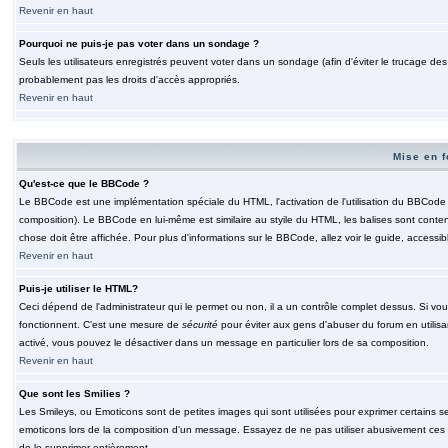
Revenir en haut
Pourquoi ne puis-je pas voter dans un sondage ?
Seuls les utilisateurs enregistrés peuvent voter dans un sondage (afin d'éviter le trucage de
probablement pas les droits d'accès appropriés.
Revenir en haut
Mise en f
Qu'est-ce que le BBCode ?
Le BBCode est une implémentation spéciale du HTML, l'activation de l'utilisation du BBCode e
composition). Le BBCode en lui-même est similaire au styile du HTML, les balises sont contenu
chose doit être affichée. Pour plus d'informations sur le BBCode, allez voir le guide, accessib
Revenir en haut
Puis-je utiliser le HTML?
Ceci dépend de l'administrateur qui le permet ou non, il a un contrôle complet dessus. Si vou
fonctionnent. C'est une mesure de
sécurité
pour éviter aux gens d'abuser du forum en utilisa
activé, vous pouvez le désactiver dans un message en particulier lors de sa composition.
Revenir en haut
Que sont les Smilies ?
Les Smileys, ou Emoticons sont de petites images qui sont utilisées pour exprimer certains sentim
emoticons lors de la composition d'un message. Essayez de ne pas utiliser abusivement ces smi
de le supprimer entièrement.