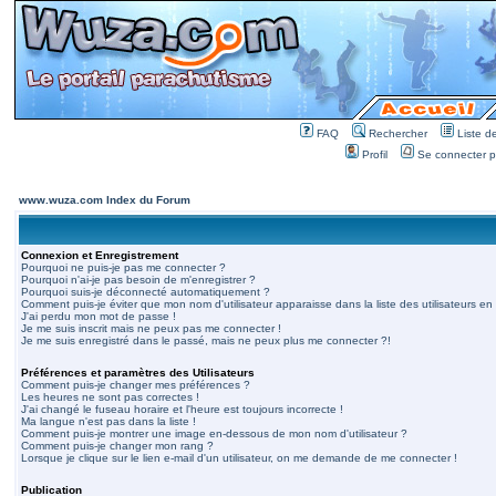
FAQ
Rechercher
Liste 
Profil
Se connecter po
www.wuza.com Index du Forum
Connexion et Enregistrement
Pourquoi ne puis-je pas me connecter ?
Pourquoi n'ai-je pas besoin de m'enregistrer ?
Pourquoi suis-je déconnecté automatiquement ?
Comment puis-je éviter que mon nom d'utilisateur apparaisse dans la liste des utilisateurs en 
J'ai perdu mon mot de passe !
Je me suis inscrit mais ne peux pas me connecter !
Je me suis enregistré dans le passé, mais ne peux plus me connecter ?!
Préférences et paramètres des Utilisateurs
Comment puis-je changer mes préférences ?
Les heures ne sont pas correctes !
J'ai changé le fuseau horaire et l'heure est toujours incorrecte !
Ma langue n'est pas dans la liste !
Comment puis-je montrer une image en-dessous de mon nom d'utilisateur ?
Comment puis-je changer mon rang ?
Lorsque je clique sur le lien e-mail d'un utilisateur, on me demande de me connecter !
Publication