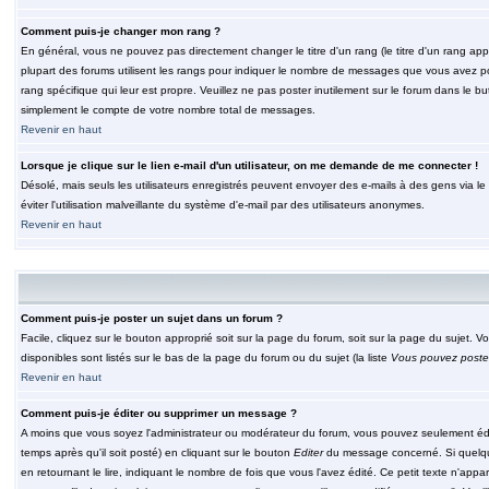
Comment puis-je changer mon rang ?
En général, vous ne pouvez pas directement changer le titre d'un rang (le titre d'un rang appar
plupart des forums utilisent les rangs pour indiquer le nombre de messages que vous avez post
rang spécifique qui leur est propre. Veuillez ne pas poster inutilement sur le forum dans le
simplement le compte de votre nombre total de messages.
Revenir en haut
Lorsque je clique sur le lien e-mail d'un utilisateur, on me demande de me connecter !
Désolé, mais seuls les utilisateurs enregistrés peuvent envoyer des e-mails à des gens via le fo
éviter l'utilisation malveillante du système d'e-mail par des utilisateurs anonymes.
Revenir en haut
Comment puis-je poster un sujet dans un forum ?
Facile, cliquez sur le bouton approprié soit sur la page du forum, soit sur la page du sujet. 
disponibles sont listés sur le bas de la page du forum ou du sujet (la liste
Vous pouvez poster
Revenir en haut
Comment puis-je éditer ou supprimer un message ?
A moins que vous soyez l'administrateur ou modérateur du forum, vous pouvez seulement éd
temps après qu'il soit posté) en cliquant sur le bouton
Editer
du message concerné. Si quelqu
en retournant le lire, indiquant le nombre de fois que vous l'avez édité. Ce petit texte n'app