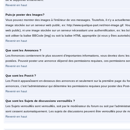
Revenir en haut
Puis-je poster des Images?
Vous pouvez montrer des images à l'intérieur de vos messages. Toutefois, il n'y a actuelle
image stockée sur un serveur web public, ex: http://www.quelque-part.net/mon-image.gif. Vous
web public), ni une image stockée sur un serveur nécessitant une authentification, ex: les b
soit utiliser la balise BBCode [img] ou soit la balise HTML appropriée (si vous y êtes autorisés
Revenir en haut
Que sont les Annonces ?
Les Annonces contiennent le plus souvent d'importantes informations, vous devriez donc le
postées. Pouvoir poster une annonce dépend des permissions requises, ces permissions sont d
Revenir en haut
Que sont les Post-it ?
Les Post-it apparaîssent en-dessous des annonces et seulement sur la première page du for
annonces, c'est l'administrateur qui détermine les permissions requises pour poster des Post
Revenir en haut
Que sont les Sujets de discussions verrouillés ?
Les Sujets verrouillés sont verrouillés, soit par le modérateur du forum ou soit par l'adminis
sont cessent automatiquement. Les sujets de discussions peuvent être verrouillés pour de ma
Revenir en haut