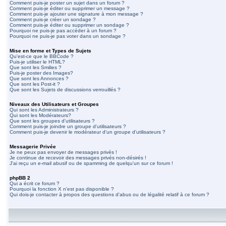
Comment puis-je poster un sujet dans un forum ?
Comment puis-je éditer ou supprimer un message ?
Comment puis-je ajouter une signature à mon message ?
Comment puis-je créer un sondage ?
Comment puis-je éditer ou supprimer un sondage ?
Pourquoi ne puis-je pas accéder à un forum ?
Pourquoi ne puis-je pas voter dans un sondage ?
Mise en forme et Types de Sujets
Qu'est-ce que le BBCode ?
Puis-je utiliser le HTML?
Que sont les Smilies ?
Puis-je poster des Images?
Que sont les Annonces ?
Que sont les Post-it ?
Que sont les Sujets de discussions verrouillés ?
Niveaux des Utilisateurs et Groupes
Qui sont les Administrateurs ?
Qui sont les Modérateurs?
Que sont les groupes d'utilisateurs ?
Comment puis-je joindre un groupe d'utilisateurs ?
Comment puis-je devenir le modérateur d'un groupe d'utilisateurs ?
Messagerie Privée
Je ne peux pas envoyer de messages privés !
Je continue de recevoir des messages privés non-désirés !
J'ai reçu un e-mail abusif ou de spamming de quelqu'un sur ce forum !
phpBB 2
Qui a écrit ce forum ?
Pourquoi la fonction X n'est pas disponible ?
Qui dois-je contacter à propos des questions d'abus ou de légalité relatif à ce forum ?