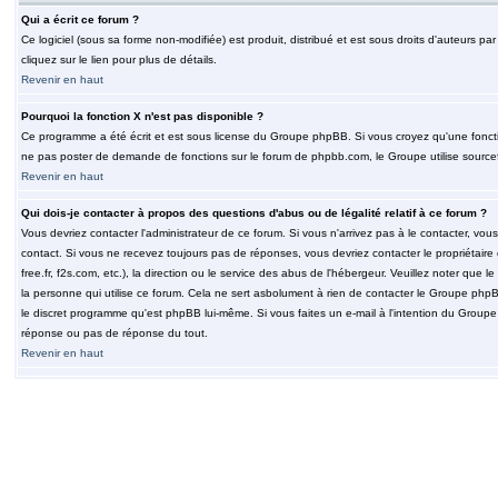
Qui a écrit ce forum ?
Ce logiciel (sous sa forme non-modifiée) est produit, distribué et est sous droits d'auteurs par
cliquez sur le lien pour plus de détails.
Revenir en haut
Pourquoi la fonction X n'est pas disponible ?
Ce programme a été écrit et est sous license du Groupe phpBB. Si vous croyez qu'une fonction
ne pas poster de demande de fonctions sur le forum de phpbb.com, le Groupe utilise sourcef
Revenir en haut
Qui dois-je contacter à propos des questions d'abus ou de légalité relatif à ce forum ?
Vous devriez contacter l'administrateur de ce forum. Si vous n'arrivez pas à le contacter, v
contact. Si vous ne recevez toujours pas de réponses, vous devriez contacter le propriétaire
free.fr, f2s.com, etc.), la direction ou le service des abus de l'hébergeur. Veuillez noter q
la personne qui utilise ce forum. Cela ne sert asbolument à rien de contacter le Groupe phpB
le discret programme qu'est phpBB lui-même. Si vous faites un e-mail à l'intention du Group
réponse ou pas de réponse du tout.
Revenir en haut