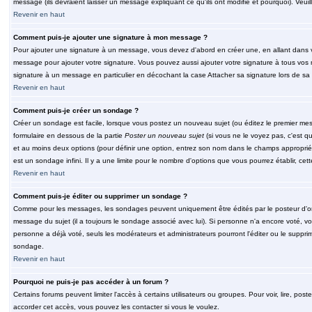
message (ils devraient laisser un message expliquant ce qu'ils ont modifié et pourquoi). Veu
Revenir en haut
Comment puis-je ajouter une signature à mon message ?
Pour ajouter une signature à un message, vous devez d'abord en créer une, en allant dans v
message pour ajouter votre signature. Vous pouvez aussi ajouter votre signature à tous vos 
signature à un message en particulier en décochant la case Attacher sa signature lors de sa 
Revenir en haut
Comment puis-je créer un sondage ?
Créer un sondage est facile, lorsque vous postez un nouveau sujet (ou éditez le premier mess
formulaire en dessous de la partie
Poster un nouveau sujet
(si vous ne le voyez pas, c'est q
et au moins deux options (pour définir une option, entrez son nom dans le champs approprié
est un sondage infini. Il y a une limite pour le nombre d'options que vous pourrez établir, cette
Revenir en haut
Comment puis-je éditer ou supprimer un sondage ?
Comme pour les messages, les sondages peuvent uniquement être édités par le posteur d'orig
message du sujet (il a toujours le sondage associé avec lui). Si personne n'a encore voté, v
personne a déjà voté, seuls les modérateurs et administrateurs pourront l'éditer ou le suppri
sondage.
Revenir en haut
Pourquoi ne puis-je pas accéder à un forum ?
Certains forums peuvent limiter l'accès à certains utilisateurs ou groupes. Pour voir, lire, pos
accorder cet accès, vous pouvez les contacter si vous le voulez.