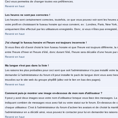
Ceci vous permettra de changer toutes vos préférences.
Revenir en haut
Les heures ne sont pas correctes !
Les heures sont certainement correctes, toutefois, ce que vous pouvez voir sont les heures a
votre profil en choisissant le fuseau horaire qui vous convient, ex : Londres, Paris, New Yor
uniquement être effectué par les utilisateurs enregistrés. Donc, si vous n'êtes pas enregistré,
Revenir en haut
J'ai changé le fuseau horaire et l'heure est toujours incorrecte !
Si vous êtes sûr d'avoir choisi le bon fuseau horaire et que l'heure est toujours différente, 
entre l'heure d'hiver et l'heure d'été, donc durant l'été, l'heure sera décalée d'une heure par r
Revenir en haut
Ma langue n'est pas dans la liste !
Les raisons les plus probables pour ceci sont que soit l'administrateur n'a pas installé votr
demander à l'administrateur du forum s'il peut installer le pack de langue dont vous avez besoi
trouvées sur le site web du groupe phpBB (allez voir le lien en bas des pages).
Revenir en haut
Comment puis-je montrer une image en-dessous de mon nom d'utilisateur ?
Il peut y avoir deux images sous votre nom d'utilisateur lorsque vous lisez des messages. La 
indiquant combien de messages vous avez fait ou votre statut sur le forum. En-dessous de 
chaque utilisateur. C'est à l'administrateur du forum d'activer les avatars et de choisir la man
l'administrateur en a décidé ainsi, vous pouvez le contacter pour lui en demander les raison
Revenir en haut