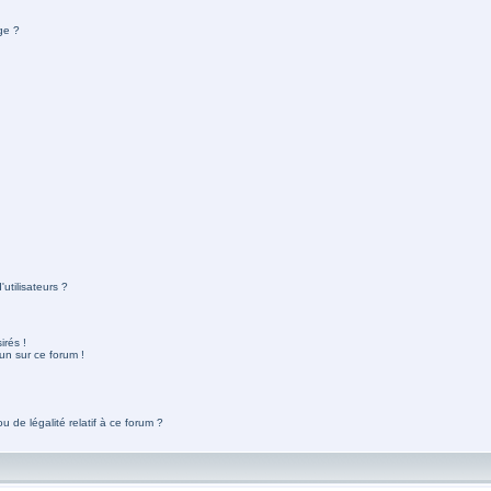
ge ?
utilisateurs ?
rés !
un sur ce forum !
 de légalité relatif à ce forum ?