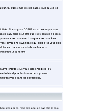
ez sur
J'ai oublié mon mot de passe
, puis suivez les
ibilités. Si le support COPPA est activé et que vous
pas le cas, alors peut-être que votre compte a besoin
de pouvoir vous connecter. Lorsque vous vous êtes
uvent, si vous ne l'avez pas reçu, alors êtes-vous bien
éduire les chances de voir des utilisateurs
ministrateur du forum.
 envoyé lorsque vous vous êtes enregistré) ou
 est habituel pour les forums de supprimer
impliquez-vous dans les discussions.
aut des pages, mais cela peut ne pas être le cas).