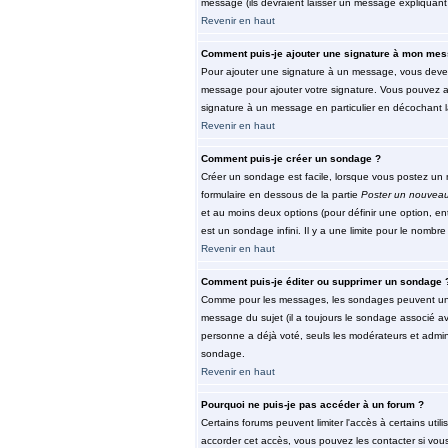
message (ils devraient laisser un message expliquant 
Revenir en haut
Comment puis-je ajouter une signature à mon mes
Pour ajouter une signature à un message, vous devez 
message pour ajouter votre signature. Vous pouvez au
signature à un message en particulier en décochant la
Revenir en haut
Comment puis-je créer un sondage ?
Créer un sondage est facile, lorsque vous postez un n
formulaire en dessous de la partie
Poster un nouveau
et au moins deux options (pour définir une option, e
est un sondage infini. Il y a une limite pour le nombre 
Revenir en haut
Comment puis-je éditer ou supprimer un sondage 
Comme pour les messages, les sondages peuvent unique
message du sujet (il a toujours le sondage associé av
personne a déjà voté, seuls les modérateurs et admini
sondage.
Revenir en haut
Pourquoi ne puis-je pas accéder à un forum ?
Certains forums peuvent limiter l'accès à certains util
accorder cet accès, vous pouvez les contacter si vous