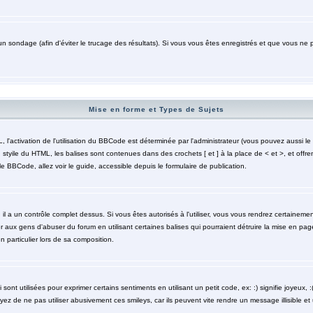
un sondage (afin d'éviter le trucage des résultats). Si vous vous êtes enregistrés et que vous ne 
Mise en forme et Types de Sujets
activation de l'utilisation du BBCode est déterminée par l'administrateur (vous pouvez aussi le 
styile du HTML, les balises sont contenues dans des crochets [ et ] à la place de < et >, et offre
le BBCode, allez voir le guide, accessible depuis le formulaire de publication.
 il a un contrôle complet dessus. Si vous êtes autorisés à l'utiliser, vous vous rendrez certaine
r aux gens d'abuser du forum en utilisant certaines balises qui pourraient détruire la mise en pa
particulier lors de sa composition.
nt utilisées pour exprimer certains sentiments en utilisant un petit code, ex: :) signifie joyeux, :( 
z de ne pas utiliser abusivement ces smileys, car ils peuvent vite rendre un message illisible et