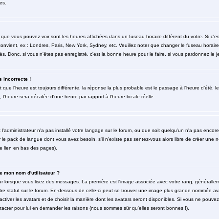
es.
 que vous pouvez voir sont les heures affichées dans un fuseau horaire différent du votre. Si c'
 convient, ex : Londres, Paris, New York, Sydney, etc. Veuillez noter que changer le fuseau horai
rés. Donc, si vous n'êtes pas enregistré, c'est la bonne heure pour le faire, si vous pardonnez le j
s incorrecte !
et que l'heure est toujours différente, la réponse la plus probable est le passage à l'heure d'été
é, l'heure sera décalée d'une heure par rapport à l'heure locale réelle.
t l'administrateur n'a pas installé votre langage sur le forum, ou que soit quelqu'un n'a pas enco
er le pack de langue dont vous avez besoin, s'il n'existe pas sentez-vous alors libre de créer une 
le lien en bas des pages).
 mon nom d'utilisateur ?
eur lorsque vous lisez des messages. La première est l'image associée avec votre rang, générallem
re statut sur le forum. En-dessous de celle-ci peut se trouver une image plus grande nommée av
'activer les avatars et de choisir la manière dont les avatars seront disponibles. Si vous ne pouvez
ntacter pour lui en demander les raisons (nous sommes sûr qu'elles seront bonnes !).