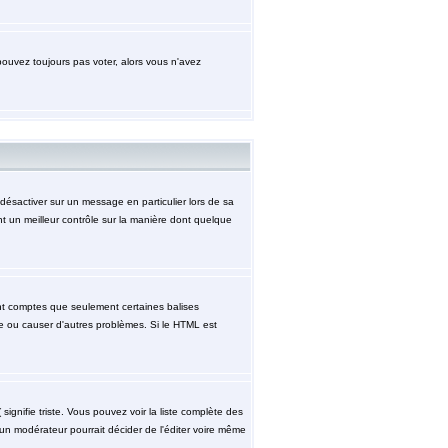
pouvez toujours pas voter, alors vous n'avez
désactiver sur un message en particulier lors de sa
nt un meilleur contrôle sur la manière dont quelque
ment comptes que seulement certaines balises
ge ou causer d'autres problèmes. Si le HTML est
signifie triste. Vous pouvez voir la liste complète des
 un modérateur pourrait décider de l'éditer voire même