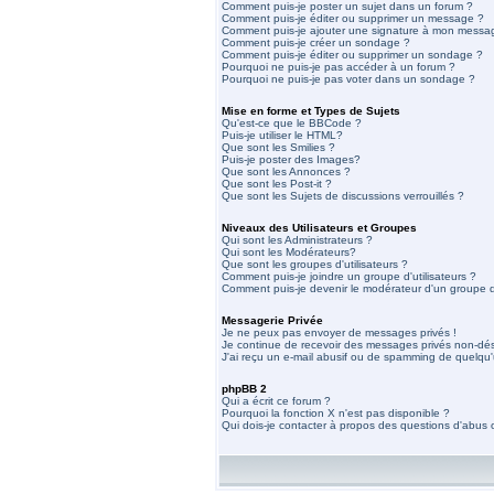
Comment puis-je poster un sujet dans un forum ?
Comment puis-je éditer ou supprimer un message ?
Comment puis-je ajouter une signature à mon messa
Comment puis-je créer un sondage ?
Comment puis-je éditer ou supprimer un sondage ?
Pourquoi ne puis-je pas accéder à un forum ?
Pourquoi ne puis-je pas voter dans un sondage ?
Mise en forme et Types de Sujets
Qu'est-ce que le BBCode ?
Puis-je utiliser le HTML?
Que sont les Smilies ?
Puis-je poster des Images?
Que sont les Annonces ?
Que sont les Post-it ?
Que sont les Sujets de discussions verrouillés ?
Niveaux des Utilisateurs et Groupes
Qui sont les Administrateurs ?
Qui sont les Modérateurs?
Que sont les groupes d'utilisateurs ?
Comment puis-je joindre un groupe d'utilisateurs ?
Comment puis-je devenir le modérateur d'un groupe d'
Messagerie Privée
Je ne peux pas envoyer de messages privés !
Je continue de recevoir des messages privés non-dési
J'ai reçu un e-mail abusif ou de spamming de quelqu'
phpBB 2
Qui a écrit ce forum ?
Pourquoi la fonction X n'est pas disponible ?
Qui dois-je contacter à propos des questions d'abus ou