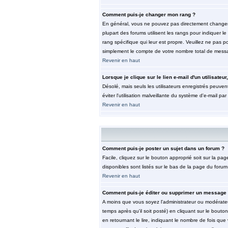
Comment puis-je changer mon rang ?
En général, vous ne pouvez pas directement changer le 
plupart des forums utilisent les rangs pour indiquer 
rang spécifique qui leur est propre. Veuillez ne pas 
simplement le compte de votre nombre total de mess
Revenir en haut
Lorsque je clique sur le lien e-mail d'un utilisat
Désolé, mais seuls les utilisateurs enregistrés peuvent
éviter l'utilisation malveillante du système d'e-mail pa
Revenir en haut
Comment puis-je poster un sujet dans un forum ?
Facile, cliquez sur le bouton approprié soit sur la pa
disponibles sont listés sur le bas de la page du forum 
Revenir en haut
Comment puis-je éditer ou supprimer un message
A moins que vous soyez l'administrateur ou modérate
temps après qu'il soit posté) en cliquant sur le bouto
en retournant le lire, indiquant le nombre de fois que