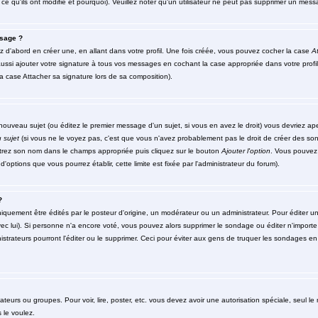
ce qu'ils ont modifié et pourquoi). Veuillez noter qu'un utilisateur ne peut pas supprimer un me
sage ?
d'abord en créer une, en allant dans votre profil. Une fois créée, vous pouvez cocher la case
At
ssi ajouter votre signature à tous vos messages en cochant la case appropriée dans votre profil
 case Attacher sa signature lors de sa composition).
ouveau sujet (ou éditez le premier message d'un sujet, si vous en avez le droit) vous devriez ap
 sujet
(si vous ne le voyez pas, c'est que vous n'avez probablement pas le droit de créer des so
ntrez son nom dans le champs appropriée puis cliquez sur le bouton
Ajouter l'option
. Vous pouvez 
d'options que vous pourrez établir, cette limite est fixée par l'administrateur du forum).
?
ment être édités par le posteur d'origine, un modérateur ou un administrateur. Pour éditer un 
ec lui). Si personne n'a encore voté, vous pouvez alors supprimer le sondage ou éditer n'importe
strateurs pourront l'éditer ou le supprimer. Ceci pour éviter aux gens de truquer les sondages en 
isateurs ou groupes. Pour voir, lire, poster, etc. vous devez avoir une autorisation spéciale, seul 
 le voulez.