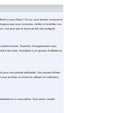
hé si vous l'êtes) ? Si oui, vous devriez contacter le
ujours pas vous connecter, vérifiez et revérifiez vos
m, il se peut que le forum ait été mal configuré.
ertains forums. Toutefois, l'enregistrement vous
l à des amis, l'inscription à un groupe d'utilisateurs,
 pour une période préétablie. Ceci permet d'éviter
i vous accédez au forum en utilisant un ordinateur
ministrateurs ou vous-même. Vous serez compté