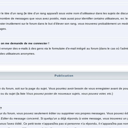
titre d'un rang (le titre d'un rang apparaît sous votre nom d'utilisateur dans les sujets de discuss
le nombre de messages que vous avez postés, mais aussi pour identifier certains utilisateurs, ex: 
poster inutilement sur le forum dans le but d'élever son rang, vous trouverez probablement un mod
ages.
eur, on me demande de me connecter !
 envoyer des e-mails à des gens via le formulaire d'e-mail intégré au forum (dans le cas où l'admini
r des utilisateurs anonymes.
Publication
ge du forum, soit sur la page du sujet. Vous pourriez avoir besoin de vous enregistrer avant de po
ou du sujet (la liste
Vous pouvez poster de nouveaux sujets, vous pouvez voter, etc.
)
 ?
ur du forum, vous pouvez seulement éditer ou supprimer vos propres messages. Vous pouvez édi
n
Editer
du message concerné. Si quelqu'un a déjà répondu à votre message, vous trouverez un 
 vous l'avez édité. Ce petit texte n'apparaîtra pas si personne n'a répondu, il n'apparaîtra pas no