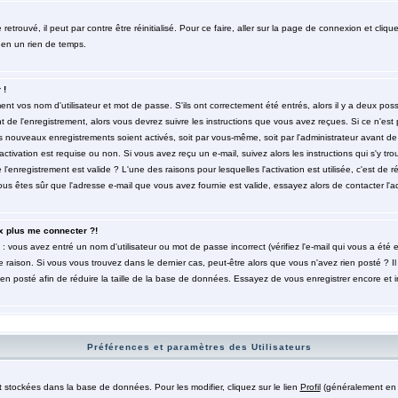
trouvé, il peut par contre être réinitialisé. Pour ce faire, aller sur la page de connexion et cliqu
 en un rien de temps.
 !
t vos nom d'utilisateur et mot de passe. S'ils ont correctement été entrés, alors il y a deux poss
de l'enregistrement, alors vous devrez suivre les instructions que vous avez reçues. Si ce n'est 
es nouveaux enregistrements soient activés, soit par vous-même, soit par l'administrateur avant 
ctivation est requise ou non. Si vous avez reçu un e-mail, suivez alors les instructions qui s'y tro
l'enregistrement est valide ? L'une des raisons pour lesquelles l'activation est utilisée, c'est de r
 êtes sûr que l'adresse e-mail que vous avez fournie est valide, essayez alors de contacter l'ad
x plus me connecter ?!
: vous avez entré un nom d'utilisateur ou mot de passe incorrect (vérifiez l'e-mail qui vous a été
 raison. Si vous vous trouvez dans le dernier cas, peut-être alors que vous n'avez rien posté ? Il
ien posté afin de réduire la taille de la base de données. Essayez de vous enregistrer encore et 
Préférences et paramètres des Utilisateurs
t stockées dans la base de données. Pour les modifier, cliquez sur le lien
Profil
(généralement en h