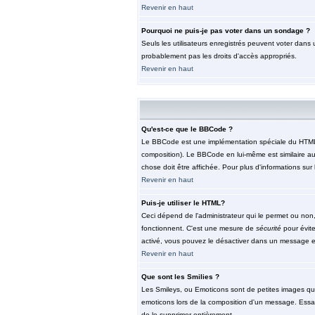
Revenir en haut
Pourquoi ne puis-je pas voter dans un sondage ?
Seuls les utilisateurs enregistrés peuvent voter dans 
probablement pas les droits d'accès appropriés.
Revenir en haut
Qu'est-ce que le BBCode ?
Le BBCode est une implémentation spéciale du HTML, l'
composition). Le BBCode en lui-même est similaire au 
chose doit être affichée. Pour plus d'informations sur 
Revenir en haut
Puis-je utiliser le HTML?
Ceci dépend de l'administrateur qui le permet ou non,
fonctionnent. C'est une mesure de
sécurité
pour évite
activé, vous pouvez le désactiver dans un message en 
Revenir en haut
Que sont les Smilies ?
Les Smileys, ou Emoticons sont de petites images qui so
emoticons lors de la composition d'un message. Essaye
de le supprimer entièrement.