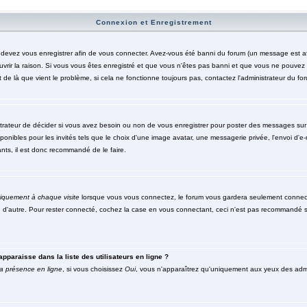
Connexion et Enregistrement
evez vous enregistrer afin de vous connecter. Avez-vous été banni du forum (un message est affic
rir la raison. Si vous vous êtes enregistré et que vous n'êtes pas banni et que vous ne pouvez to
de là que vient le problème, si cela ne fonctionne toujours pas, contactez l'administrateur du foru
trateur de décider si vous avez besoin ou non de vous enregistrer pour poster des messages sur c
nibles pour les invités tels que le choix d'une image avatar, une messagerie privée, l'envoi d'e-mai
nts, il est donc recommandé de le faire.
iquement à chaque visite
lorsque vous vous connectez, le forum vous gardera seulement connecté
n d'autre. Pour rester connecté, cochez la case en vous connectant, ceci n'est pas recommandé s
pparaisse dans la liste des utilisateurs en ligne ?
a présence en ligne
, si vous choisissez
Oui
, vous n'apparaîtrez qu'uniquement aux yeux des ad