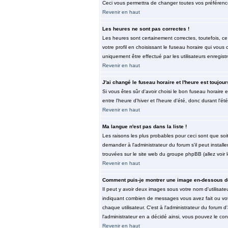
Ceci vous permettra de changer toutes vos préférenc
Revenir en haut
Les heures ne sont pas correctes !
Les heures sont certainement correctes, toutefois, ce
votre profil en choisissant le fuseau horaire qui vous
uniquement être effectué par les utilisateurs enregist
Revenir en haut
J'ai changé le fuseau horaire et l'heure est toujour
Si vous êtes sûr d'avoir choisi le bon fuseau horaire 
entre l'heure d'hiver et l'heure d'été, donc durant l'ét
Revenir en haut
Ma langue n'est pas dans la liste !
Les raisons les plus probables pour ceci sont que soi
demander à l'administrateur du forum s'il peut install
trouvées sur le site web du groupe phpBB (allez voir 
Revenir en haut
Comment puis-je montrer une image en-dessous de
Il peut y avoir deux images sous votre nom d'utilisat
indiquant combien de messages vous avez fait ou vot
chaque utilisateur. C'est à l'administrateur du forum d
l'administrateur en a décidé ainsi, vous pouvez le co
Revenir en haut