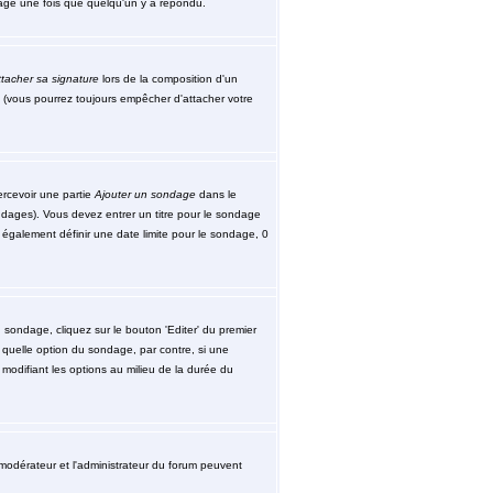
ssage une fois que quelqu'un y a répondu.
tacher sa signature
lors de la composition d'un
 (vous pourrez toujours empêcher d'attacher votre
ercevoir une partie
Ajouter un sondage
dans le
ndages). Vous devez entrer un titre pour le sondage
également définir une date limite pour le sondage, 0
sondage, cliquez sur le bouton 'Editer' du premier
 quelle option du sondage, par contre, si une
modifiant les options au milieu de la durée du
le modérateur et l'administrateur du forum peuvent