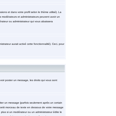
ions et dans votre profil selon le thème utilisé). La
les modérateurs et administrateurs peuvent avoir un
érateur ou administrateur qui vous abaissera
strateur aurait activé cette fonctionnalité). Ceci, pour
uvoir poster un message, les droits qui vous sont
ter un message (parfois seulement après un certain
petit morceau de texte en dessous de votre message
n plus si un modérateur ou un administrateur édite le