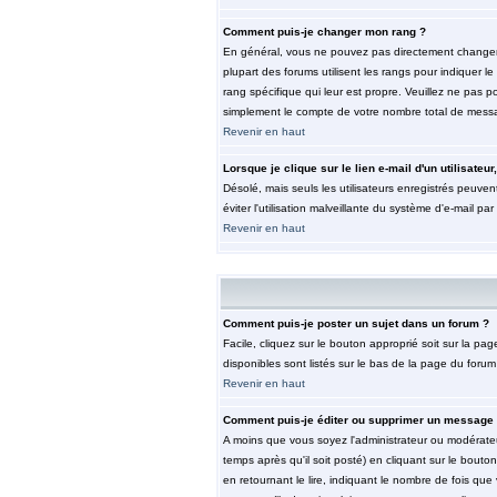
Comment puis-je changer mon rang ?
En général, vous ne pouvez pas directement changer le 
plupart des forums utilisent les rangs pour indiquer 
rang spécifique qui leur est propre. Veuillez ne pas 
simplement le compte de votre nombre total de mess
Revenir en haut
Lorsque je clique sur le lien e-mail d'un utilisat
Désolé, mais seuls les utilisateurs enregistrés peuvent
éviter l'utilisation malveillante du système d'e-mail pa
Revenir en haut
Comment puis-je poster un sujet dans un forum ?
Facile, cliquez sur le bouton approprié soit sur la pa
disponibles sont listés sur le bas de la page du forum 
Revenir en haut
Comment puis-je éditer ou supprimer un message
A moins que vous soyez l'administrateur ou modérate
temps après qu'il soit posté) en cliquant sur le bouto
en retournant le lire, indiquant le nombre de fois que