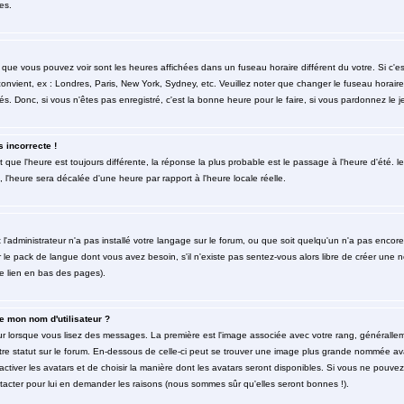
es.
 que vous pouvez voir sont les heures affichées dans un fuseau horaire différent du votre. Si c'
 convient, ex : Londres, Paris, New York, Sydney, etc. Veuillez noter que changer le fuseau horai
rés. Donc, si vous n'êtes pas enregistré, c'est la bonne heure pour le faire, si vous pardonnez le j
s incorrecte !
et que l'heure est toujours différente, la réponse la plus probable est le passage à l'heure d'été
é, l'heure sera décalée d'une heure par rapport à l'heure locale réelle.
t l'administrateur n'a pas installé votre langage sur le forum, ou que soit quelqu'un n'a pas enco
er le pack de langue dont vous avez besoin, s'il n'existe pas sentez-vous alors libre de créer une 
le lien en bas des pages).
 mon nom d'utilisateur ?
eur lorsque vous lisez des messages. La première est l'image associée avec votre rang, générallem
re statut sur le forum. En-dessous de celle-ci peut se trouver une image plus grande nommée av
'activer les avatars et de choisir la manière dont les avatars seront disponibles. Si vous ne pouvez
ntacter pour lui en demander les raisons (nous sommes sûr qu'elles seront bonnes !).