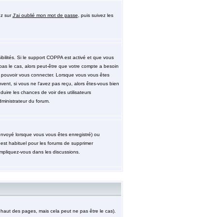
ez sur
J'ai oublié mon mot de passe
, puis suivez les
ibilités. Si le support COPPA est activé et que vous
pas le cas, alors peut-être que votre compte a besoin
de pouvoir vous connecter. Lorsque vous vous êtes
uvent, si vous ne l'avez pas reçu, alors êtes-vous bien
éduire les chances de voir des utilisateurs
ministrateur du forum.
 envoyé lorsque vous vous êtes enregistré) ou
 est habituel pour les forums de supprimer
impliquez-vous dans les discussions.
aut des pages, mais cela peut ne pas être le cas).