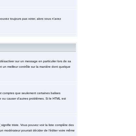
pouvez toujours pas voter, alors vous n'avez
désactiver sur un message en particulier lors de sa
nt un meilleur contrôle sur la manière dont quelque
ment comptes que seulement certaines balises
ge ou causer d'autres problèmes. Si le HTML est
signifie triste. Vous pouvez voir la liste complète des
 un modérateur pourrait décider de l'éditer voire même