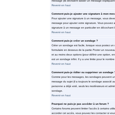
message (ils devraient laisser un message expliquant 
Revenir en haut
Comment puis-je ajouter une signature à mon mes
Pour ajouter une signature à un message, vous devez 
message pour ajouter votre signature. Vous pouvez au
signature à un message en particulier en décochant la
Revenir en haut
Comment puis-je créer un sondage ?
Créer un sondage est facile, lorsque vous postez un n
formulaire en dessous de la partie
Poster un nouveau
et au moins deux options (pour définir une option, e
est un sondage infini. Il y a une limite pour le nombre 
Revenir en haut
Comment puis-je éditer ou supprimer un sondage 
Comme pour les messages, les sondages peuvent unique
message du sujet (il a toujours le sondage associé av
personne a déjà voté, seuls les modérateurs et admini
sondage.
Revenir en haut
Pourquoi ne puis-je pas accéder à un forum ?
Certains forums peuvent limiter l'accès à certains util
accorder cet accès, vous pouvez les contacter si vous