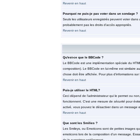
Revenir en haut
Pourquoi ne puis-je pas voter dans un sondage ?
Seuls les utilisateurs enregistrés peuvent voter dans 
probablement pas les droits d'accès appropriés.
Revenir en haut
Qu'est-ce que le BBCode ?
Le BBCode est une implémentation spéciale du HTML, l'
composition). Le BBCode en lui-même est similaire au 
chose doit être affichée. Pour plus d'informations sur 
Revenir en haut
Puis-je utiliser le HTML?
Ceci dépend de l'administrateur qui le permet ou non,
fonctionnent. C'est une mesure de
sécurité
pour évite
activé, vous pouvez le désactiver dans un message en 
Revenir en haut
Que sont les Smilies ?
Les Smileys, ou Emoticons sont de petites images qui so
emoticons lors de la composition d'un message. Essaye
de le supprimer entièrement.