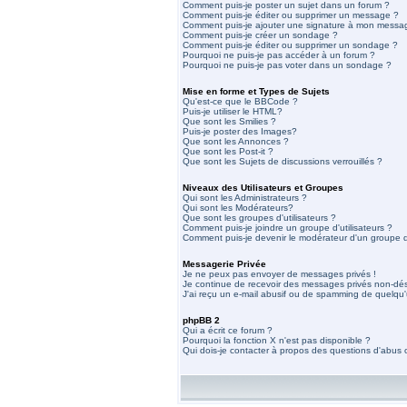
Comment puis-je poster un sujet dans un forum ?
Comment puis-je éditer ou supprimer un message ?
Comment puis-je ajouter une signature à mon messa
Comment puis-je créer un sondage ?
Comment puis-je éditer ou supprimer un sondage ?
Pourquoi ne puis-je pas accéder à un forum ?
Pourquoi ne puis-je pas voter dans un sondage ?
Mise en forme et Types de Sujets
Qu'est-ce que le BBCode ?
Puis-je utiliser le HTML?
Que sont les Smilies ?
Puis-je poster des Images?
Que sont les Annonces ?
Que sont les Post-it ?
Que sont les Sujets de discussions verrouillés ?
Niveaux des Utilisateurs et Groupes
Qui sont les Administrateurs ?
Qui sont les Modérateurs?
Que sont les groupes d'utilisateurs ?
Comment puis-je joindre un groupe d'utilisateurs ?
Comment puis-je devenir le modérateur d'un groupe d'
Messagerie Privée
Je ne peux pas envoyer de messages privés !
Je continue de recevoir des messages privés non-dési
J'ai reçu un e-mail abusif ou de spamming de quelqu'
phpBB 2
Qui a écrit ce forum ?
Pourquoi la fonction X n'est pas disponible ?
Qui dois-je contacter à propos des questions d'abus ou