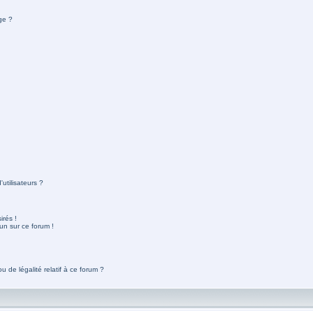
ge ?
utilisateurs ?
rés !
un sur ce forum !
 de légalité relatif à ce forum ?