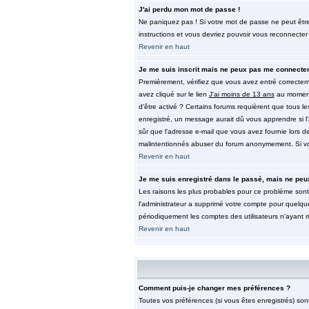
J'ai perdu mon mot de passe !
Ne paniquez pas ! Si votre mot de passe ne peut être re
instructions et vous devriez pouvoir vous reconnecter
Revenir en haut
Je me suis inscrit mais ne peux pas me connecter
Premièrement, vérifiez que vous avez entré correctemen
avez cliqué sur le lien
J'ai moins de 13 ans
au moment 
d'être activé ? Certains forums requièrent que tous l
enregistré, un message aurait dû vous apprendre si l'a
sûr que l'adresse e-mail que vous avez fournie lors de 
malintentionnés abuser du forum anonymement. Si vous
Revenir en haut
Je me suis enregistré dans le passé, mais ne peu
Les raisons les plus probables pour ce problème sont 
l'administrateur a supprimé votre compte pour quelque
périodiquement les comptes des utilisateurs n'ayant r
Revenir en haut
Comment puis-je changer mes préférences ?
Toutes vos préférences (si vous êtes enregistrés) son