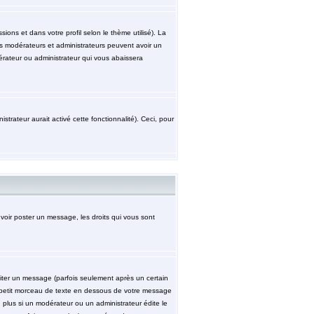
ions et dans votre profil selon le thème utilisé). La
les modérateurs et administrateurs peuvent avoir un
érateur ou administrateur qui vous abaissera
strateur aurait activé cette fonctionnalité). Ceci, pour
uvoir poster un message, les droits qui vous sont
ter un message (parfois seulement après un certain
petit morceau de texte en dessous de votre message
n plus si un modérateur ou un administrateur édite le