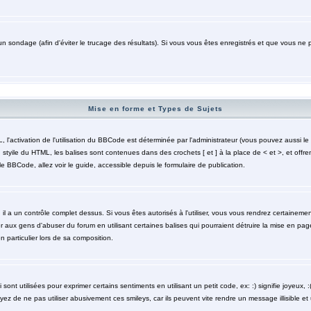
un sondage (afin d'éviter le trucage des résultats). Si vous vous êtes enregistrés et que vous ne 
Mise en forme et Types de Sujets
activation de l'utilisation du BBCode est déterminée par l'administrateur (vous pouvez aussi le 
styile du HTML, les balises sont contenues dans des crochets [ et ] à la place de < et >, et offre
le BBCode, allez voir le guide, accessible depuis le formulaire de publication.
 il a un contrôle complet dessus. Si vous êtes autorisés à l'utiliser, vous vous rendrez certaine
r aux gens d'abuser du forum en utilisant certaines balises qui pourraient détruire la mise en pa
particulier lors de sa composition.
nt utilisées pour exprimer certains sentiments en utilisant un petit code, ex: :) signifie joyeux, :( 
z de ne pas utiliser abusivement ces smileys, car ils peuvent vite rendre un message illisible et