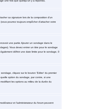
ssage une fois que quelqu'un y a répondu.
tacher sa signature
lors de la composition d'un
 (vous pourrez toujours empêcher d'attacher votre
ercevoir une partie
Ajouter un sondage
dans le
ndages). Vous devez entrer un titre pour le sondage
également définir une date limite pour le sondage, 0
sondage, cliquez sur le bouton 'Editer' du premier
 quelle option du sondage, par contre, si une
modifiant les options au milieu de la durée du
le modérateur et l'administrateur du forum peuvent