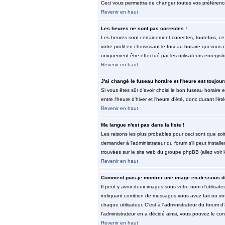
Ceci vous permettra de changer toutes vos préférenc
Revenir en haut
Les heures ne sont pas correctes !
Les heures sont certainement correctes, toutefois, ce
votre profil en choisissant le fuseau horaire qui vous
uniquement être effectué par les utilisateurs enregist
Revenir en haut
J'ai changé le fuseau horaire et l'heure est toujour
Si vous êtes sûr d'avoir choisi le bon fuseau horaire 
entre l'heure d'hiver et l'heure d'été, donc durant l'ét
Revenir en haut
Ma langue n'est pas dans la liste !
Les raisons les plus probables pour ceci sont que soi
demander à l'administrateur du forum s'il peut install
trouvées sur le site web du groupe phpBB (allez voir 
Revenir en haut
Comment puis-je montrer une image en-dessous de
Il peut y avoir deux images sous votre nom d'utilisat
indiquant combien de messages vous avez fait ou vot
chaque utilisateur. C'est à l'administrateur du forum d
l'administrateur en a décidé ainsi, vous pouvez le co
Revenir en haut