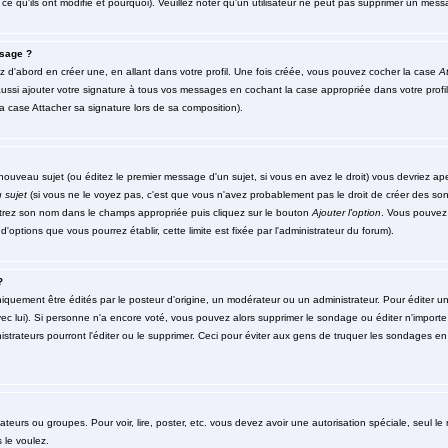
ce qu'ils ont modifié et pourquoi). Veuillez noter qu'un utilisateur ne peut pas supprimer un me
sage ?
d'abord en créer une, en allant dans votre profil. Une fois créée, vous pouvez cocher la case
At
ssi ajouter votre signature à tous vos messages en cochant la case appropriée dans votre profil
 case Attacher sa signature lors de sa composition).
ouveau sujet (ou éditez le premier message d'un sujet, si vous en avez le droit) vous devriez ap
 sujet
(si vous ne le voyez pas, c'est que vous n'avez probablement pas le droit de créer des so
ntrez son nom dans le champs appropriée puis cliquez sur le bouton
Ajouter l'option
. Vous pouvez 
d'options que vous pourrez établir, cette limite est fixée par l'administrateur du forum).
?
ment être édités par le posteur d'origine, un modérateur ou un administrateur. Pour éditer un 
ec lui). Si personne n'a encore voté, vous pouvez alors supprimer le sondage ou éditer n'importe
strateurs pourront l'éditer ou le supprimer. Ceci pour éviter aux gens de truquer les sondages en 
isateurs ou groupes. Pour voir, lire, poster, etc. vous devez avoir une autorisation spéciale, seul 
 le voulez.