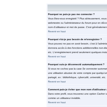
Pourquoi ne puis-je pas me connecter ?
Vous êtes-vous enregistré ? Plus sérieusement, vous d
webmestre ou l'administrateur du forum pour en découv
nom d'utilisateur et mot de passe. C'est généralement 
Revenir en haut
Pourquoi n'ai-je pas besoin de m'enregistrer ?
Vous pouvez ne pas en avoir besoin, c'est à l'adminis
donnera accès à des fonctions additionnelles non-dispo
etc. L'enregistrement prend seulement quelques insta
Revenir en haut
Pourquoi suis-je déconnecté automatiquement ?
Si vous ne cochez pas la case
Se connecter automat
une utilisation abusive de votre compte par quelqu'u
partagé, ex : bibliothèque, cybercafé, université, etc.
Revenir en haut
Comment puis-je éviter que mon nom d'utilisateur a
Dans votre profil, vous trouverez une option
Cacher s
comme un utilisateur invisible.
Revenir en haut