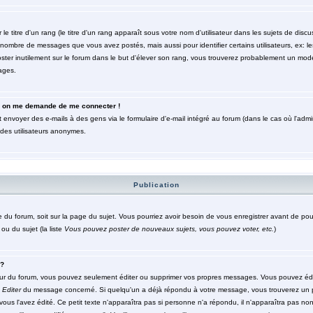
titre d'un rang (le titre d'un rang apparaît sous votre nom d'utilisateur dans les sujets de discuss
le nombre de messages que vous avez postés, mais aussi pour identifier certains utilisateurs, ex: 
poster inutilement sur le forum dans le but d'élever son rang, vous trouverez probablement un mod
ages.
eur, on me demande de me connecter !
 envoyer des e-mails à des gens via le formulaire d'e-mail intégré au forum (dans le cas où l'admini
r des utilisateurs anonymes.
Publication
ge du forum, soit sur la page du sujet. Vous pourriez avoir besoin de vous enregistrer avant de po
ou du sujet (la liste
Vous pouvez poster de nouveaux sujets, vous pouvez voter, etc.
)
 ?
ur du forum, vous pouvez seulement éditer ou supprimer vos propres messages. Vous pouvez édi
n
Editer
du message concerné. Si quelqu'un a déjà répondu à votre message, vous trouverez un 
 vous l'avez édité. Ce petit texte n'apparaîtra pas si personne n'a répondu, il n'apparaîtra pas no