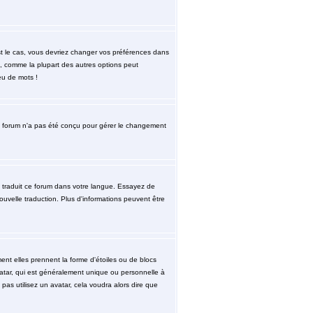
est le cas, vous devriez changer vos préférences dans
re, comme la plupart des autres options peut
eu de mots !
. le forum n'a pas été conçu pour gérer le changement
re traduit ce forum dans votre langue. Essayez de
nouvelle traduction. Plus d'informations peuvent être
ent elles prennent la forme d'étoiles ou de blocs
atar, qui est généralement unique ou personnelle à
 pas utilisez un avatar, cela voudra alors dire que