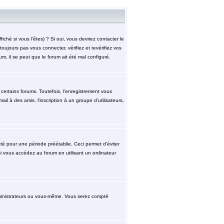
hé si vous l'êtes) ? Si oui, vous devriez contacter le
ujours pas vous connecter, vérifiez et revérifiez vos
m, il se peut que le forum ait été mal configuré.
ertains forums. Toutefois, l'enregistrement vous
l à des amis, l'inscription à un groupe d'utilisateurs,
 pour une période préétablie. Ceci permet d'éviter
i vous accédez au forum en utilisant un ordinateur
ministrateurs ou vous-même. Vous serez compté