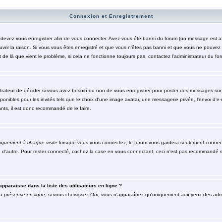
Connexion et Enregistrement
evez vous enregistrer afin de vous connecter. Avez-vous été banni du forum (un message est affic
rir la raison. Si vous vous êtes enregistré et que vous n'êtes pas banni et que vous ne pouvez to
de là que vient le problème, si cela ne fonctionne toujours pas, contactez l'administrateur du foru
trateur de décider si vous avez besoin ou non de vous enregistrer pour poster des messages sur c
nibles pour les invités tels que le choix d'une image avatar, une messagerie privée, l'envoi d'e-mai
nts, il est donc recommandé de le faire.
iquement à chaque visite
lorsque vous vous connectez, le forum vous gardera seulement connecté
n d'autre. Pour rester connecté, cochez la case en vous connectant, ceci n'est pas recommandé s
pparaisse dans la liste des utilisateurs en ligne ?
a présence en ligne
, si vous choisissez
Oui
, vous n'apparaîtrez qu'uniquement aux yeux des ad