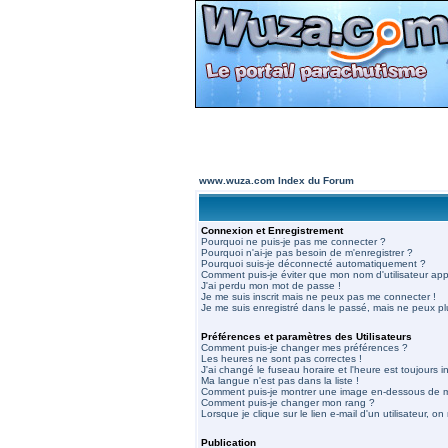
www.wuza.com Index du Forum
Connexion et Enregistrement
Pourquoi ne puis-je pas me connecter ?
Pourquoi n'ai-je pas besoin de m'enregistrer ?
Pourquoi suis-je déconnecté automatiquement ?
Comment puis-je éviter que mon nom d'utilisateur appar
J'ai perdu mon mot de passe !
Je me suis inscrit mais ne peux pas me connecter !
Je me suis enregistré dans le passé, mais ne peux p
Préférences et paramètres des Utilisateurs
Comment puis-je changer mes préférences ?
Les heures ne sont pas correctes !
J'ai changé le fuseau horaire et l'heure est toujours in
Ma langue n'est pas dans la liste !
Comment puis-je montrer une image en-dessous de mo
Comment puis-je changer mon rang ?
Lorsque je clique sur le lien e-mail d'un utilisateur,
Publication