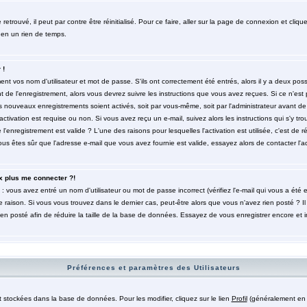
trouvé, il peut par contre être réinitialisé. Pour ce faire, aller sur la page de connexion et cliqu
 en un rien de temps.
 !
t vos nom d'utilisateur et mot de passe. S'ils ont correctement été entrés, alors il y a deux poss
de l'enregistrement, alors vous devrez suivre les instructions que vous avez reçues. Si ce n'est 
es nouveaux enregistrements soient activés, soit par vous-même, soit par l'administrateur avant 
ctivation est requise ou non. Si vous avez reçu un e-mail, suivez alors les instructions qui s'y tro
l'enregistrement est valide ? L'une des raisons pour lesquelles l'activation est utilisée, c'est de r
 êtes sûr que l'adresse e-mail que vous avez fournie est valide, essayez alors de contacter l'ad
x plus me connecter ?!
: vous avez entré un nom d'utilisateur ou mot de passe incorrect (vérifiez l'e-mail qui vous a été
 raison. Si vous vous trouvez dans le dernier cas, peut-être alors que vous n'avez rien posté ? Il
ien posté afin de réduire la taille de la base de données. Essayez de vous enregistrer encore et 
Préférences et paramètres des Utilisateurs
t stockées dans la base de données. Pour les modifier, cliquez sur le lien
Profil
(généralement en h