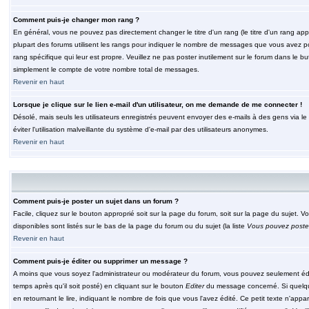
Comment puis-je changer mon rang ?
En général, vous ne pouvez pas directement changer le titre d'un rang (le titre d'un rang appar
plupart des forums utilisent les rangs pour indiquer le nombre de messages que vous avez post
rang spécifique qui leur est propre. Veuillez ne pas poster inutilement sur le forum dans le
simplement le compte de votre nombre total de messages.
Revenir en haut
Lorsque je clique sur le lien e-mail d'un utilisateur, on me demande de me connecter !
Désolé, mais seuls les utilisateurs enregistrés peuvent envoyer des e-mails à des gens via le fo
éviter l'utilisation malveillante du système d'e-mail par des utilisateurs anonymes.
Revenir en haut
Comment puis-je poster un sujet dans un forum ?
Facile, cliquez sur le bouton approprié soit sur la page du forum, soit sur la page du sujet. 
disponibles sont listés sur le bas de la page du forum ou du sujet (la liste
Vous pouvez poster
Revenir en haut
Comment puis-je éditer ou supprimer un message ?
A moins que vous soyez l'administrateur ou modérateur du forum, vous pouvez seulement éd
temps après qu'il soit posté) en cliquant sur le bouton
Editer
du message concerné. Si quelqu
en retournant le lire, indiquant le nombre de fois que vous l'avez édité. Ce petit texte n'app