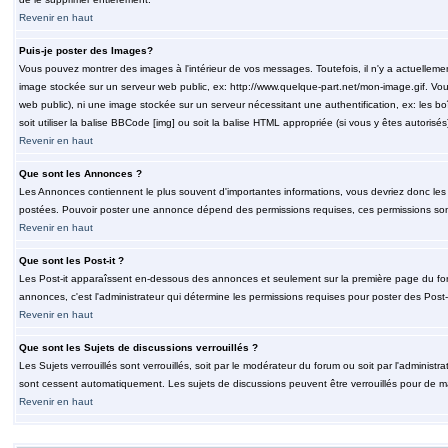
Revenir en haut
Puis-je poster des Images?
Vous pouvez montrer des images à l'intérieur de vos messages. Toutefois, il n'y a actuelle
image stockée sur un serveur web public, ex: http://www.quelque-part.net/mon-image.gif. Vous
web public), ni une image stockée sur un serveur nécessitant une authentification, ex: les b
soit utiliser la balise BBCode [img] ou soit la balise HTML appropriée (si vous y êtes autorisés
Revenir en haut
Que sont les Annonces ?
Les Annonces contiennent le plus souvent d'importantes informations, vous devriez donc le
postées. Pouvoir poster une annonce dépend des permissions requises, ces permissions sont d
Revenir en haut
Que sont les Post-it ?
Les Post-it apparaîssent en-dessous des annonces et seulement sur la première page du for
annonces, c'est l'administrateur qui détermine les permissions requises pour poster des Post
Revenir en haut
Que sont les Sujets de discussions verrouillés ?
Les Sujets verrouillés sont verrouillés, soit par le modérateur du forum ou soit par l'adminis
sont cessent automatiquement. Les sujets de discussions peuvent être verrouillés pour de ma
Revenir en haut