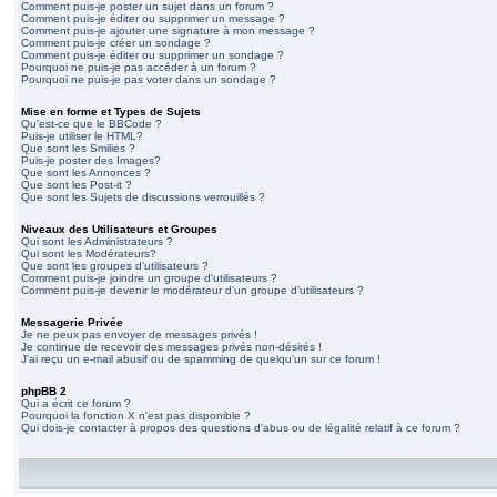
Comment puis-je poster un sujet dans un forum ?
Comment puis-je éditer ou supprimer un message ?
Comment puis-je ajouter une signature à mon message ?
Comment puis-je créer un sondage ?
Comment puis-je éditer ou supprimer un sondage ?
Pourquoi ne puis-je pas accéder à un forum ?
Pourquoi ne puis-je pas voter dans un sondage ?
Mise en forme et Types de Sujets
Qu'est-ce que le BBCode ?
Puis-je utiliser le HTML?
Que sont les Smilies ?
Puis-je poster des Images?
Que sont les Annonces ?
Que sont les Post-it ?
Que sont les Sujets de discussions verrouillés ?
Niveaux des Utilisateurs et Groupes
Qui sont les Administrateurs ?
Qui sont les Modérateurs?
Que sont les groupes d'utilisateurs ?
Comment puis-je joindre un groupe d'utilisateurs ?
Comment puis-je devenir le modérateur d'un groupe d'utilisateurs ?
Messagerie Privée
Je ne peux pas envoyer de messages privés !
Je continue de recevoir des messages privés non-désirés !
J'ai reçu un e-mail abusif ou de spamming de quelqu'un sur ce forum !
phpBB 2
Qui a écrit ce forum ?
Pourquoi la fonction X n'est pas disponible ?
Qui dois-je contacter à propos des questions d'abus ou de légalité relatif à ce forum ?