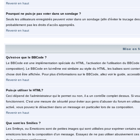
Revenir en haut
Pourquoi ne puis-je pas voter dans un sondage ?
Seuls les utilisateurs enregistrés peuvent voter dans un sondage (afin d'éviter le trucage de
probablement pas les droits d'accès appropriés.
Revenir en haut
Mise en f
Qu'est-ce que le BBCode ?
Le BBCode est une implémentation spéciale du HTML, l'activation de l'utilisation du BBCode e
composition). Le BBCode en lui-même est similaire au styile du HTML, les balises sont contenu
chose doit être affichée. Pour plus d'informations sur le BBCode, allez voir le guide, accessib
Revenir en haut
Puis-je utiliser le HTML?
Ceci dépend de l'administrateur qui le permet ou non, il a un contrôle complet dessus. Si vou
fonctionnent. C'est une mesure de
sécurité
pour éviter aux gens d'abuser du forum en utilisa
activé, vous pouvez le désactiver dans un message en particulier lors de sa composition.
Revenir en haut
Que sont les Smilies ?
Les Smileys, ou Emoticons sont de petites images qui sont utilisées pour exprimer certains sentim
emoticons lors de la composition d'un message. Essayez de ne pas utiliser abusivement ces smi
de le supprimer entièrement.