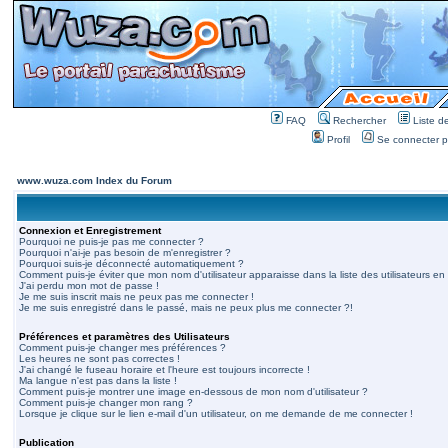
FAQ
Rechercher
Liste 
Profil
Se connecter po
www.wuza.com Index du Forum
Connexion et Enregistrement
Pourquoi ne puis-je pas me connecter ?
Pourquoi n'ai-je pas besoin de m'enregistrer ?
Pourquoi suis-je déconnecté automatiquement ?
Comment puis-je éviter que mon nom d'utilisateur apparaisse dans la liste des utilisateurs en 
J'ai perdu mon mot de passe !
Je me suis inscrit mais ne peux pas me connecter !
Je me suis enregistré dans le passé, mais ne peux plus me connecter ?!
Préférences et paramètres des Utilisateurs
Comment puis-je changer mes préférences ?
Les heures ne sont pas correctes !
J'ai changé le fuseau horaire et l'heure est toujours incorrecte !
Ma langue n'est pas dans la liste !
Comment puis-je montrer une image en-dessous de mon nom d'utilisateur ?
Comment puis-je changer mon rang ?
Lorsque je clique sur le lien e-mail d'un utilisateur, on me demande de me connecter !
Publication