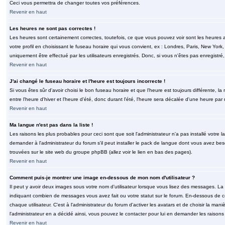
Ceci vous permettra de changer toutes vos préférences.
Revenir en haut
Les heures ne sont pas correctes !
Les heures sont certainement correctes, toutefois, ce que vous pouvez voir sont les heures a
votre profil en choisissant le fuseau horaire qui vous convient, ex : Londres, Paris, New Yor
uniquement être effectué par les utilisateurs enregistrés. Donc, si vous n'êtes pas enregistré,
Revenir en haut
J'ai changé le fuseau horaire et l'heure est toujours incorrecte !
Si vous êtes sûr d'avoir choisi le bon fuseau horaire et que l'heure est toujours différente, 
entre l'heure d'hiver et l'heure d'été, donc durant l'été, l'heure sera décalée d'une heure par r
Revenir en haut
Ma langue n'est pas dans la liste !
Les raisons les plus probables pour ceci sont que soit l'administrateur n'a pas installé votr
demander à l'administrateur du forum s'il peut installer le pack de langue dont vous avez besoi
trouvées sur le site web du groupe phpBB (allez voir le lien en bas des pages).
Revenir en haut
Comment puis-je montrer une image en-dessous de mon nom d'utilisateur ?
Il peut y avoir deux images sous votre nom d'utilisateur lorsque vous lisez des messages. La 
indiquant combien de messages vous avez fait ou votre statut sur le forum. En-dessous de 
chaque utilisateur. C'est à l'administrateur du forum d'activer les avatars et de choisir la man
l'administrateur en a décidé ainsi, vous pouvez le contacter pour lui en demander les raison
Revenir en haut