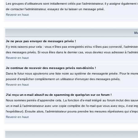
Les groupes d'utilisateurs sont initiallement créés par l'administrateur, il y assigne également
de contacter l'administrateur, essayez de lui laisser un message privé.
Revenir en haut
M
Je ne peux pas envoyer de messages privés !
Il y trois raisons pour cela : vous n'êtes pas enregistrés et/ou n'êtes pas connecté, l'admini
des messages privés. Si vous êtes dans le dernier cas, vous devriez vous adresser à l'adminis
Revenir en haut
Je continue de recevoir des messages privés non-désirés !
Dans le futur nous ajouterons une liste noire au système de messagerie privée. Pour le moment
pouvoir d'empêcher complètement un utilisateur d'envoyer des messages privés.
Revenir en haut
J'ai reçu un e-mail abusif ou de spamming de quelqu'un sur ce forum !
Nous sommes peinés d'apprendre cela. La fonction d'e-mail intégré au forum inclut des sauv
un e-mail à l'administrateur avec une copie complète de l'e-mail que vous avez reçu, il est im
l'expéditeur). Ensuite alors, l'administrateur pourra prendre les mesures répréssives qui s'imp
Revenir en haut