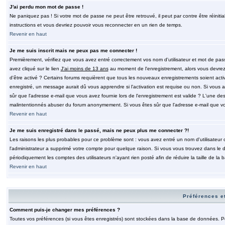
J'ai perdu mon mot de passe !
Ne paniquez pas ! Si votre mot de passe ne peut être retrouvé, il peut par contre être réinitia
instructions et vous devriez pouvoir vous reconnecter en un rien de temps.
Revenir en haut
Je me suis inscrit mais ne peux pas me connecter !
Premièrement, vérifiez que vous avez entré correctement vos nom d'utilisateur et mot de passe.
avez cliqué sur le lien
J'ai moins de 13 ans
au moment de l'enregistrement, alors vous devrez s
d'être activé ? Certains forums requièrent que tous les nouveaux enregistrements soient acti
enregistré, un message aurait dû vous apprendre si l'activation est requise ou non. Si vous ave
sûr que l'adresse e-mail que vous avez fournie lors de l'enregistrement est valide ? L'une des r
malintentionnés abuser du forum anonymement. Si vous êtes sûr que l'adresse e-mail que vous
Revenir en haut
Je me suis enregistré dans le passé, mais ne peux plus me connecter ?!
Les raisons les plus probables pour ce problème sont : vous avez entré un nom d'utilisateur o
l'administrateur a supprimé votre compte pour quelque raison. Si vous vous trouvez dans le de
périodiquement les comptes des utilisateurs n'ayant rien posté afin de réduire la taille de 
Revenir en haut
Préférences et
Comment puis-je changer mes préférences ?
Toutes vos préférences (si vous êtes enregistrés) sont stockées dans la base de données. Pour