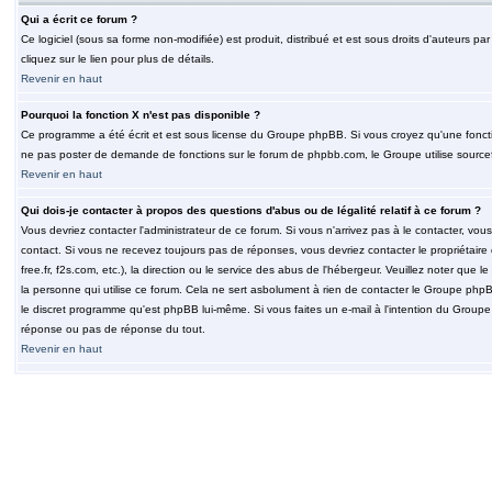
Qui a écrit ce forum ?
Ce logiciel (sous sa forme non-modifiée) est produit, distribué et est sous droits d'auteurs par
cliquez sur le lien pour plus de détails.
Revenir en haut
Pourquoi la fonction X n'est pas disponible ?
Ce programme a été écrit et est sous license du Groupe phpBB. Si vous croyez qu'une fonction
ne pas poster de demande de fonctions sur le forum de phpbb.com, le Groupe utilise sourcef
Revenir en haut
Qui dois-je contacter à propos des questions d'abus ou de légalité relatif à ce forum ?
Vous devriez contacter l'administrateur de ce forum. Si vous n'arrivez pas à le contacter, v
contact. Si vous ne recevez toujours pas de réponses, vous devriez contacter le propriétaire
free.fr, f2s.com, etc.), la direction ou le service des abus de l'hébergeur. Veuillez noter q
la personne qui utilise ce forum. Cela ne sert asbolument à rien de contacter le Groupe phpB
le discret programme qu'est phpBB lui-même. Si vous faites un e-mail à l'intention du Group
réponse ou pas de réponse du tout.
Revenir en haut