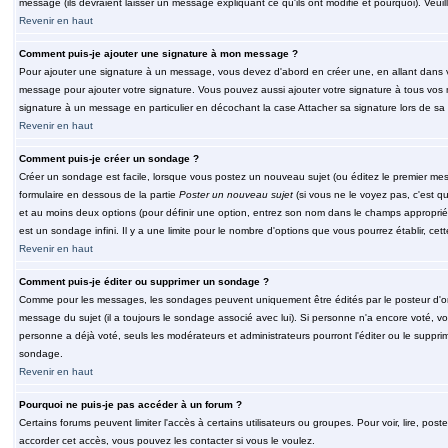
message (ils devraient laisser un message expliquant ce qu'ils ont modifié et pourquoi). Veu
Revenir en haut
Comment puis-je ajouter une signature à mon message ?
Pour ajouter une signature à un message, vous devez d'abord en créer une, en allant dans v
message pour ajouter votre signature. Vous pouvez aussi ajouter votre signature à tous vos 
signature à un message en particulier en décochant la case Attacher sa signature lors de sa 
Revenir en haut
Comment puis-je créer un sondage ?
Créer un sondage est facile, lorsque vous postez un nouveau sujet (ou éditez le premier mess
formulaire en dessous de la partie
Poster un nouveau sujet
(si vous ne le voyez pas, c'est q
et au moins deux options (pour définir une option, entrez son nom dans le champs approprié
est un sondage infini. Il y a une limite pour le nombre d'options que vous pourrez établir, cette
Revenir en haut
Comment puis-je éditer ou supprimer un sondage ?
Comme pour les messages, les sondages peuvent uniquement être édités par le posteur d'orig
message du sujet (il a toujours le sondage associé avec lui). Si personne n'a encore voté, v
personne a déjà voté, seuls les modérateurs et administrateurs pourront l'éditer ou le suppri
sondage.
Revenir en haut
Pourquoi ne puis-je pas accéder à un forum ?
Certains forums peuvent limiter l'accès à certains utilisateurs ou groupes. Pour voir, lire, pos
accorder cet accès, vous pouvez les contacter si vous le voulez.