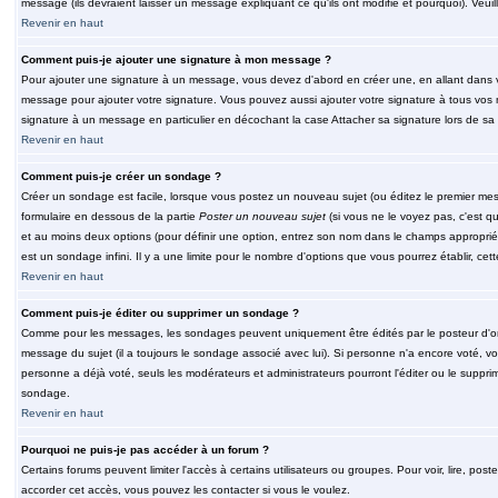
message (ils devraient laisser un message expliquant ce qu'ils ont modifié et pourquoi). Veu
Revenir en haut
Comment puis-je ajouter une signature à mon message ?
Pour ajouter une signature à un message, vous devez d'abord en créer une, en allant dans v
message pour ajouter votre signature. Vous pouvez aussi ajouter votre signature à tous vos 
signature à un message en particulier en décochant la case Attacher sa signature lors de sa 
Revenir en haut
Comment puis-je créer un sondage ?
Créer un sondage est facile, lorsque vous postez un nouveau sujet (ou éditez le premier mess
formulaire en dessous de la partie
Poster un nouveau sujet
(si vous ne le voyez pas, c'est q
et au moins deux options (pour définir une option, entrez son nom dans le champs approprié
est un sondage infini. Il y a une limite pour le nombre d'options que vous pourrez établir, cette
Revenir en haut
Comment puis-je éditer ou supprimer un sondage ?
Comme pour les messages, les sondages peuvent uniquement être édités par le posteur d'orig
message du sujet (il a toujours le sondage associé avec lui). Si personne n'a encore voté, v
personne a déjà voté, seuls les modérateurs et administrateurs pourront l'éditer ou le suppri
sondage.
Revenir en haut
Pourquoi ne puis-je pas accéder à un forum ?
Certains forums peuvent limiter l'accès à certains utilisateurs ou groupes. Pour voir, lire, pos
accorder cet accès, vous pouvez les contacter si vous le voulez.