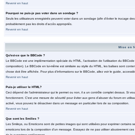
Revenir en haut
Pourquoi ne puis-je pas voter dans un sondage ?
Seuls les utilisateurs enregistrés peuvent voter dans un sondage (afin d'éviter le trucage de
probablement pas les droits d'accès appropriés.
Revenir en haut
Mise en f
Qu'est-ce que le BBCode ?
Le BBCode est une implémentation spéciale du HTML, l'activation de l'utilisation du BBCode e
composition). Le BBCode en lui-même est similaire au styile du HTML, les balises sont contenu
chose doit être affichée. Pour plus d'informations sur le BBCode, allez voir le guide, accessib
Revenir en haut
Puis-je utiliser le HTML?
Ceci dépend de l'administrateur qui le permet ou non, il a un contrôle complet dessus. Si vou
fonctionnent. C'est une mesure de
sécurité
pour éviter aux gens d'abuser du forum en utilisa
activé, vous pouvez le désactiver dans un message en particulier lors de sa composition.
Revenir en haut
Que sont les Smilies ?
Les Smileys, ou Emoticons sont de petites images qui sont utilisées pour exprimer certains sentim
emoticons lors de la composition d'un message. Essayez de ne pas utiliser abusivement ces smi
de le supprimer entièrement.