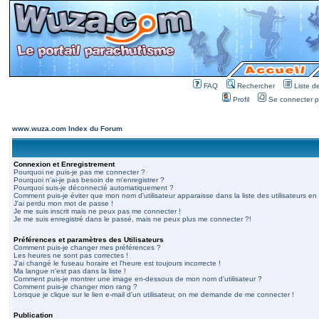
FAQ
Rechercher
Liste 
Profil
Se connecter po
www.wuza.com Index du Forum
Connexion et Enregistrement
Pourquoi ne puis-je pas me connecter ?
Pourquoi n'ai-je pas besoin de m'enregistrer ?
Pourquoi suis-je déconnecté automatiquement ?
Comment puis-je éviter que mon nom d'utilisateur apparaisse dans la liste des utilisateurs en 
J'ai perdu mon mot de passe !
Je me suis inscrit mais ne peux pas me connecter !
Je me suis enregistré dans le passé, mais ne peux plus me connecter ?!
Préférences et paramètres des Utilisateurs
Comment puis-je changer mes préférences ?
Les heures ne sont pas correctes !
J'ai changé le fuseau horaire et l'heure est toujours incorrecte !
Ma langue n'est pas dans la liste !
Comment puis-je montrer une image en-dessous de mon nom d'utilisateur ?
Comment puis-je changer mon rang ?
Lorsque je clique sur le lien e-mail d'un utilisateur, on me demande de me connecter !
Publication