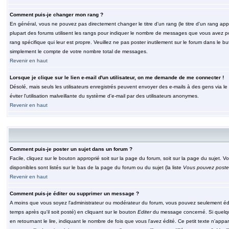
Comment puis-je changer mon rang ?
En général, vous ne pouvez pas directement changer le titre d'un rang (le titre d'un rang appar
plupart des forums utilisent les rangs pour indiquer le nombre de messages que vous avez post
rang spécifique qui leur est propre. Veuillez ne pas poster inutilement sur le forum dans le
simplement le compte de votre nombre total de messages.
Revenir en haut
Lorsque je clique sur le lien e-mail d'un utilisateur, on me demande de me connecter !
Désolé, mais seuls les utilisateurs enregistrés peuvent envoyer des e-mails à des gens via le fo
éviter l'utilisation malveillante du système d'e-mail par des utilisateurs anonymes.
Revenir en haut
Comment puis-je poster un sujet dans un forum ?
Facile, cliquez sur le bouton approprié soit sur la page du forum, soit sur la page du sujet. 
disponibles sont listés sur le bas de la page du forum ou du sujet (la liste
Vous pouvez poster
Revenir en haut
Comment puis-je éditer ou supprimer un message ?
A moins que vous soyez l'administrateur ou modérateur du forum, vous pouvez seulement éd
temps après qu'il soit posté) en cliquant sur le bouton
Editer
du message concerné. Si quelqu
en retournant le lire, indiquant le nombre de fois que vous l'avez édité. Ce petit texte n'app