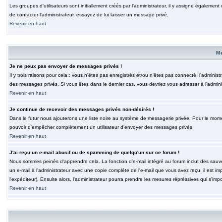
Les groupes d'utilisateurs sont initiallement créés par l'administrateur, il y assigne également
de contacter l'administrateur, essayez de lui laisser un message privé.
Revenir en haut
M
Je ne peux pas envoyer de messages privés !
Il y trois raisons pour cela : vous n'êtes pas enregistrés et/ou n'êtes pas connecté, l'admini
des messages privés. Si vous êtes dans le dernier cas, vous devriez vous adresser à l'adminis
Revenir en haut
Je continue de recevoir des messages privés non-désirés !
Dans le futur nous ajouterons une liste noire au système de messagerie privée. Pour le moment
pouvoir d'empêcher complètement un utilisateur d'envoyer des messages privés.
Revenir en haut
J'ai reçu un e-mail abusif ou de spamming de quelqu'un sur ce forum !
Nous sommes peinés d'apprendre cela. La fonction d'e-mail intégré au forum inclut des sauv
un e-mail à l'administrateur avec une copie complète de l'e-mail que vous avez reçu, il est im
l'expéditeur). Ensuite alors, l'administrateur pourra prendre les mesures répréssives qui s'imp
Revenir en haut