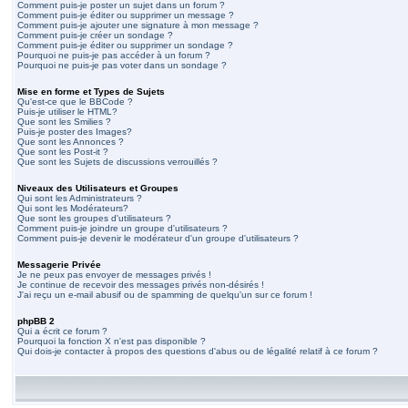
Comment puis-je poster un sujet dans un forum ?
Comment puis-je éditer ou supprimer un message ?
Comment puis-je ajouter une signature à mon message ?
Comment puis-je créer un sondage ?
Comment puis-je éditer ou supprimer un sondage ?
Pourquoi ne puis-je pas accéder à un forum ?
Pourquoi ne puis-je pas voter dans un sondage ?
Mise en forme et Types de Sujets
Qu'est-ce que le BBCode ?
Puis-je utiliser le HTML?
Que sont les Smilies ?
Puis-je poster des Images?
Que sont les Annonces ?
Que sont les Post-it ?
Que sont les Sujets de discussions verrouillés ?
Niveaux des Utilisateurs et Groupes
Qui sont les Administrateurs ?
Qui sont les Modérateurs?
Que sont les groupes d'utilisateurs ?
Comment puis-je joindre un groupe d'utilisateurs ?
Comment puis-je devenir le modérateur d'un groupe d'utilisateurs ?
Messagerie Privée
Je ne peux pas envoyer de messages privés !
Je continue de recevoir des messages privés non-désirés !
J'ai reçu un e-mail abusif ou de spamming de quelqu'un sur ce forum !
phpBB 2
Qui a écrit ce forum ?
Pourquoi la fonction X n'est pas disponible ?
Qui dois-je contacter à propos des questions d'abus ou de légalité relatif à ce forum ?