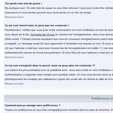
J'ai perdu mon mot de passe !
Ne paniquez pas ! Si votre mot de passe ne peut être retrouvé, il peut par contre être réinitia
instructions et vous devriez pouvoir vous reconnecter en un rien de temps.
Revenir en haut
Je me suis inscrit mais ne peux pas me connecter !
Premièrement, vérifiez que vous avez entré correctement vos nom d'utilisateur et mot de passe.
avez cliqué sur le lien
J'ai moins de 13 ans
au moment de l'enregistrement, alors vous devrez s
d'être activé ? Certains forums requièrent que tous les nouveaux enregistrements soient acti
enregistré, un message aurait dû vous apprendre si l'activation est requise ou non. Si vous ave
sûr que l'adresse e-mail que vous avez fournie lors de l'enregistrement est valide ? L'une des r
malintentionnés abuser du forum anonymement. Si vous êtes sûr que l'adresse e-mail que vous
Revenir en haut
Je me suis enregistré dans le passé, mais ne peux plus me connecter ?!
Les raisons les plus probables pour ce problème sont : vous avez entré un nom d'utilisateur o
l'administrateur a supprimé votre compte pour quelque raison. Si vous vous trouvez dans le de
périodiquement les comptes des utilisateurs n'ayant rien posté afin de réduire la taille de 
Revenir en haut
Préférences et
Comment puis-je changer mes préférences ?
Toutes vos préférences (si vous êtes enregistrés) sont stockées dans la base de données. Pour