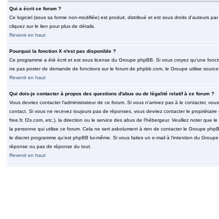
Qui a écrit ce forum ?
Ce logiciel (sous sa forme non-modifiée) est produit, distribué et est sous droits d'auteurs par
cliquez sur le lien pour plus de détails.
Revenir en haut
Pourquoi la fonction X n'est pas disponible ?
Ce programme a été écrit et est sous license du Groupe phpBB. Si vous croyez qu'une fonction
ne pas poster de demande de fonctions sur le forum de phpbb.com, le Groupe utilise sourcef
Revenir en haut
Qui dois-je contacter à propos des questions d'abus ou de légalité relatif à ce forum ?
Vous devriez contacter l'administrateur de ce forum. Si vous n'arrivez pas à le contacter, v
contact. Si vous ne recevez toujours pas de réponses, vous devriez contacter le propriétaire
free.fr, f2s.com, etc.), la direction ou le service des abus de l'hébergeur. Veuillez noter q
la personne qui utilise ce forum. Cela ne sert asbolument à rien de contacter le Groupe phpB
le discret programme qu'est phpBB lui-même. Si vous faites un e-mail à l'intention du Group
réponse ou pas de réponse du tout.
Revenir en haut