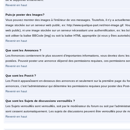
Revenir en haut
Puis-je poster des Images?
Vous pouvez montrer des images à l'intérieur de vos messages. Toutefois, il n'y a actuelle
image stockée sur un serveur web public, ex: http://www.quelque-part.net/mon-image.gif. Vous
web public), ni une image stockée sur un serveur nécessitant une authentification, ex: les b
soit utiliser la balise BBCode [img] ou soit la balise HTML appropriée (si vous y êtes autorisés
Revenir en haut
Que sont les Annonces ?
Les Annonces contiennent le plus souvent d'importantes informations, vous devriez donc le
postées. Pouvoir poster une annonce dépend des permissions requises, ces permissions sont d
Revenir en haut
Que sont les Post-it ?
Les Post-it apparaîssent en-dessous des annonces et seulement sur la première page du for
annonces, c'est l'administrateur qui détermine les permissions requises pour poster des Post
Revenir en haut
Que sont les Sujets de discussions verrouillés ?
Les Sujets verrouillés sont verrouillés, soit par le modérateur du forum ou soit par l'adminis
sont cessent automatiquement. Les sujets de discussions peuvent être verrouillés pour de ma
Revenir en haut