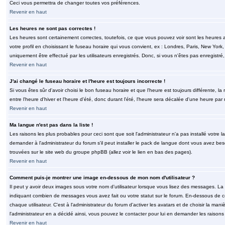
Ceci vous permettra de changer toutes vos préférences.
Revenir en haut
Les heures ne sont pas correctes !
Les heures sont certainement correctes, toutefois, ce que vous pouvez voir sont les heures a
votre profil en choisissant le fuseau horaire qui vous convient, ex : Londres, Paris, New Yor
uniquement être effectué par les utilisateurs enregistrés. Donc, si vous n'êtes pas enregistré,
Revenir en haut
J'ai changé le fuseau horaire et l'heure est toujours incorrecte !
Si vous êtes sûr d'avoir choisi le bon fuseau horaire et que l'heure est toujours différente, 
entre l'heure d'hiver et l'heure d'été, donc durant l'été, l'heure sera décalée d'une heure par r
Revenir en haut
Ma langue n'est pas dans la liste !
Les raisons les plus probables pour ceci sont que soit l'administrateur n'a pas installé votr
demander à l'administrateur du forum s'il peut installer le pack de langue dont vous avez besoi
trouvées sur le site web du groupe phpBB (allez voir le lien en bas des pages).
Revenir en haut
Comment puis-je montrer une image en-dessous de mon nom d'utilisateur ?
Il peut y avoir deux images sous votre nom d'utilisateur lorsque vous lisez des messages. La 
indiquant combien de messages vous avez fait ou votre statut sur le forum. En-dessous de 
chaque utilisateur. C'est à l'administrateur du forum d'activer les avatars et de choisir la man
l'administrateur en a décidé ainsi, vous pouvez le contacter pour lui en demander les raison
Revenir en haut