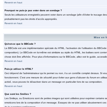
Revenir en haut
Pourquoi ne puis-je pas voter dans un sondage ?
Seuls les utilisateurs enregistrés peuvent voter dans un sondage (afin d'éviter le trucage de
probablement pas les droits d'accès appropriés.
Revenir en haut
Mise en f
Qu'est-ce que le BBCode ?
Le BBCode est une implémentation spéciale du HTML, l'activation de l'utilisation du BBCode e
composition). Le BBCode en lui-même est similaire au styile du HTML, les balises sont contenu
chose doit être affichée. Pour plus d'informations sur le BBCode, allez voir le guide, accessib
Revenir en haut
Puis-je utiliser le HTML?
Ceci dépend de l'administrateur qui le permet ou non, il a un contrôle complet dessus. Si vou
fonctionnent. C'est une mesure de
sécurité
pour éviter aux gens d'abuser du forum en utilisa
activé, vous pouvez le désactiver dans un message en particulier lors de sa composition.
Revenir en haut
Que sont les Smilies ?
Les Smileys, ou Emoticons sont de petites images qui sont utilisées pour exprimer certains sentim
emoticons lors de la composition d'un message. Essayez de ne pas utiliser abusivement ces smi
de le supprimer entièrement.