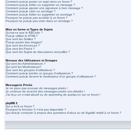
Comment puis-je poster un sujet dans un forum ?
Comment puis-je éditer ou supprimer un message ?
Comment puis-je ajouter une signature à mon message ?
Comment puis-je créer un sondage ?
Comment puis-je éditer ou supprimer un sondage ?
Pourquoi ne puis-je pas accéder à un forum ?
Pourquoi ne puis-je pas voter dans un sondage ?
Mise en forme et Types de Sujets
Qu'est-ce que le BBCode ?
Puis-je utiliser le HTML?
Que sont les Smilies ?
Puis-je poster des Images?
Que sont les Annonces ?
Que sont les Post-it ?
Que sont les Sujets de discussions verrouillés ?
Niveaux des Utilisateurs et Groupes
Qui sont les Administrateurs ?
Qui sont les Modérateurs?
Que sont les groupes d'utilisateurs ?
Comment puis-je joindre un groupe d'utilisateurs ?
Comment puis-je devenir le modérateur d'un groupe d'utilisateurs ?
Messagerie Privée
Je ne peux pas envoyer de messages privés !
Je continue de recevoir des messages privés non-désirés !
J'ai reçu un e-mail abusif ou de spamming de quelqu'un sur ce forum !
phpBB 2
Qui a écrit ce forum ?
Pourquoi la fonction X n'est pas disponible ?
Qui dois-je contacter à propos des questions d'abus ou de légalité relatif à ce forum ?