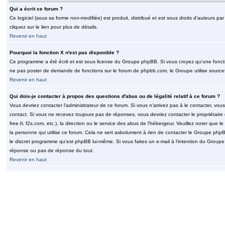
Qui a écrit ce forum ?
Ce logiciel (sous sa forme non-modifiée) est produit, distribué et est sous droits d'auteurs par
cliquez sur le lien pour plus de détails.
Revenir en haut
Pourquoi la fonction X n'est pas disponible ?
Ce programme a été écrit et est sous license du Groupe phpBB. Si vous croyez qu'une fonction
ne pas poster de demande de fonctions sur le forum de phpbb.com, le Groupe utilise sourcef
Revenir en haut
Qui dois-je contacter à propos des questions d'abus ou de légalité relatif à ce forum ?
Vous devriez contacter l'administrateur de ce forum. Si vous n'arrivez pas à le contacter, v
contact. Si vous ne recevez toujours pas de réponses, vous devriez contacter le propriétaire
free.fr, f2s.com, etc.), la direction ou le service des abus de l'hébergeur. Veuillez noter q
la personne qui utilise ce forum. Cela ne sert asbolument à rien de contacter le Groupe phpB
le discret programme qu'est phpBB lui-même. Si vous faites un e-mail à l'intention du Group
réponse ou pas de réponse du tout.
Revenir en haut