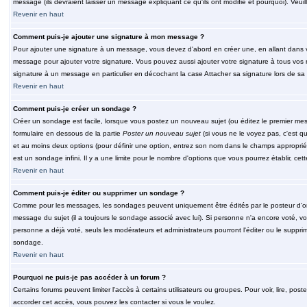
message (ils devraient laisser un message expliquant ce qu'ils ont modifié et pourquoi). Veu
Revenir en haut
Comment puis-je ajouter une signature à mon message ?
Pour ajouter une signature à un message, vous devez d'abord en créer une, en allant dans v
message pour ajouter votre signature. Vous pouvez aussi ajouter votre signature à tous vos 
signature à un message en particulier en décochant la case Attacher sa signature lors de sa 
Revenir en haut
Comment puis-je créer un sondage ?
Créer un sondage est facile, lorsque vous postez un nouveau sujet (ou éditez le premier mess
formulaire en dessous de la partie
Poster un nouveau sujet
(si vous ne le voyez pas, c'est q
et au moins deux options (pour définir une option, entrez son nom dans le champs approprié
est un sondage infini. Il y a une limite pour le nombre d'options que vous pourrez établir, cette
Revenir en haut
Comment puis-je éditer ou supprimer un sondage ?
Comme pour les messages, les sondages peuvent uniquement être édités par le posteur d'orig
message du sujet (il a toujours le sondage associé avec lui). Si personne n'a encore voté, v
personne a déjà voté, seuls les modérateurs et administrateurs pourront l'éditer ou le suppri
sondage.
Revenir en haut
Pourquoi ne puis-je pas accéder à un forum ?
Certains forums peuvent limiter l'accès à certains utilisateurs ou groupes. Pour voir, lire, pos
accorder cet accès, vous pouvez les contacter si vous le voulez.