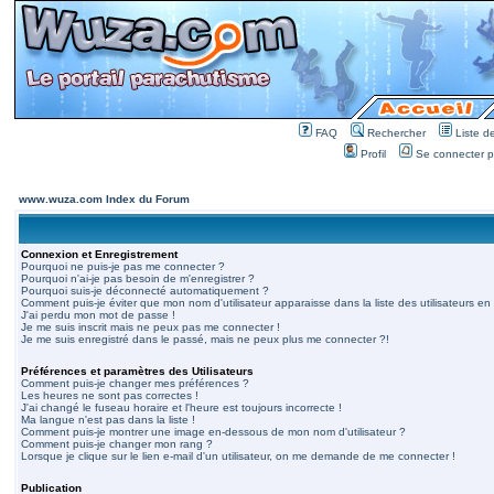
FAQ
Rechercher
Liste 
Profil
Se connecter po
www.wuza.com Index du Forum
Connexion et Enregistrement
Pourquoi ne puis-je pas me connecter ?
Pourquoi n'ai-je pas besoin de m'enregistrer ?
Pourquoi suis-je déconnecté automatiquement ?
Comment puis-je éviter que mon nom d'utilisateur apparaisse dans la liste des utilisateurs en 
J'ai perdu mon mot de passe !
Je me suis inscrit mais ne peux pas me connecter !
Je me suis enregistré dans le passé, mais ne peux plus me connecter ?!
Préférences et paramètres des Utilisateurs
Comment puis-je changer mes préférences ?
Les heures ne sont pas correctes !
J'ai changé le fuseau horaire et l'heure est toujours incorrecte !
Ma langue n'est pas dans la liste !
Comment puis-je montrer une image en-dessous de mon nom d'utilisateur ?
Comment puis-je changer mon rang ?
Lorsque je clique sur le lien e-mail d'un utilisateur, on me demande de me connecter !
Publication