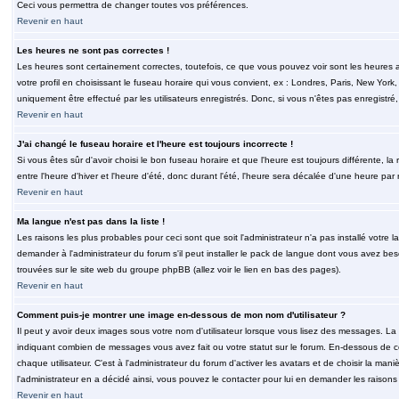
Ceci vous permettra de changer toutes vos préférences.
Revenir en haut
Les heures ne sont pas correctes !
Les heures sont certainement correctes, toutefois, ce que vous pouvez voir sont les heures a
votre profil en choisissant le fuseau horaire qui vous convient, ex : Londres, Paris, New Yor
uniquement être effectué par les utilisateurs enregistrés. Donc, si vous n'êtes pas enregistré,
Revenir en haut
J'ai changé le fuseau horaire et l'heure est toujours incorrecte !
Si vous êtes sûr d'avoir choisi le bon fuseau horaire et que l'heure est toujours différente, 
entre l'heure d'hiver et l'heure d'été, donc durant l'été, l'heure sera décalée d'une heure par r
Revenir en haut
Ma langue n'est pas dans la liste !
Les raisons les plus probables pour ceci sont que soit l'administrateur n'a pas installé votr
demander à l'administrateur du forum s'il peut installer le pack de langue dont vous avez besoi
trouvées sur le site web du groupe phpBB (allez voir le lien en bas des pages).
Revenir en haut
Comment puis-je montrer une image en-dessous de mon nom d'utilisateur ?
Il peut y avoir deux images sous votre nom d'utilisateur lorsque vous lisez des messages. La 
indiquant combien de messages vous avez fait ou votre statut sur le forum. En-dessous de 
chaque utilisateur. C'est à l'administrateur du forum d'activer les avatars et de choisir la man
l'administrateur en a décidé ainsi, vous pouvez le contacter pour lui en demander les raison
Revenir en haut