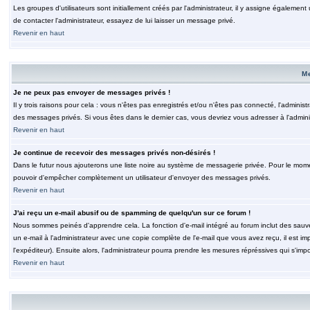
Les groupes d'utilisateurs sont initiallement créés par l'administrateur, il y assigne également
de contacter l'administrateur, essayez de lui laisser un message privé.
Revenir en haut
M
Je ne peux pas envoyer de messages privés !
Il y trois raisons pour cela : vous n'êtes pas enregistrés et/ou n'êtes pas connecté, l'admini
des messages privés. Si vous êtes dans le dernier cas, vous devriez vous adresser à l'adminis
Revenir en haut
Je continue de recevoir des messages privés non-désirés !
Dans le futur nous ajouterons une liste noire au système de messagerie privée. Pour le moment
pouvoir d'empêcher complètement un utilisateur d'envoyer des messages privés.
Revenir en haut
J'ai reçu un e-mail abusif ou de spamming de quelqu'un sur ce forum !
Nous sommes peinés d'apprendre cela. La fonction d'e-mail intégré au forum inclut des sauv
un e-mail à l'administrateur avec une copie complète de l'e-mail que vous avez reçu, il est im
l'expéditeur). Ensuite alors, l'administrateur pourra prendre les mesures répréssives qui s'imp
Revenir en haut