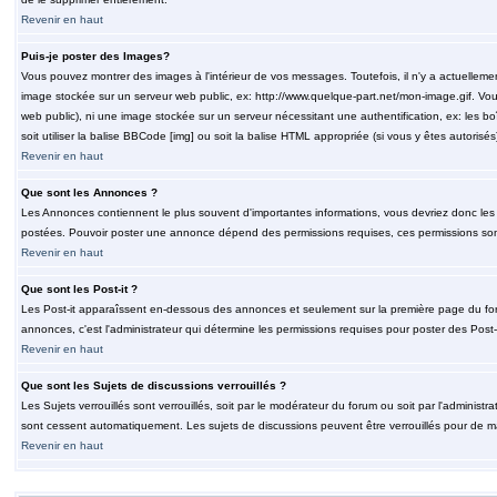
Revenir en haut
Puis-je poster des Images?
Vous pouvez montrer des images à l'intérieur de vos messages. Toutefois, il n'y a actuelle
image stockée sur un serveur web public, ex: http://www.quelque-part.net/mon-image.gif. Vous
web public), ni une image stockée sur un serveur nécessitant une authentification, ex: les b
soit utiliser la balise BBCode [img] ou soit la balise HTML appropriée (si vous y êtes autorisés
Revenir en haut
Que sont les Annonces ?
Les Annonces contiennent le plus souvent d'importantes informations, vous devriez donc le
postées. Pouvoir poster une annonce dépend des permissions requises, ces permissions sont d
Revenir en haut
Que sont les Post-it ?
Les Post-it apparaîssent en-dessous des annonces et seulement sur la première page du for
annonces, c'est l'administrateur qui détermine les permissions requises pour poster des Post
Revenir en haut
Que sont les Sujets de discussions verrouillés ?
Les Sujets verrouillés sont verrouillés, soit par le modérateur du forum ou soit par l'adminis
sont cessent automatiquement. Les sujets de discussions peuvent être verrouillés pour de ma
Revenir en haut