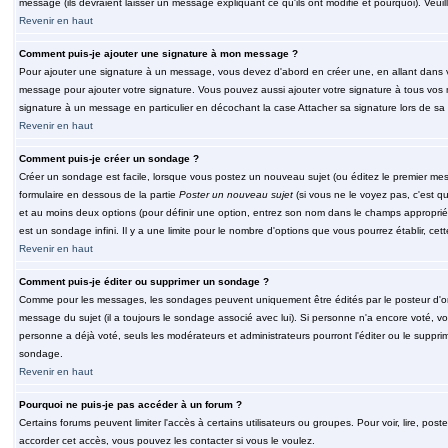
message (ils devraient laisser un message expliquant ce qu'ils ont modifié et pourquoi). Veu
Revenir en haut
Comment puis-je ajouter une signature à mon message ?
Pour ajouter une signature à un message, vous devez d'abord en créer une, en allant dans v
message pour ajouter votre signature. Vous pouvez aussi ajouter votre signature à tous vos 
signature à un message en particulier en décochant la case Attacher sa signature lors de sa 
Revenir en haut
Comment puis-je créer un sondage ?
Créer un sondage est facile, lorsque vous postez un nouveau sujet (ou éditez le premier mess
formulaire en dessous de la partie
Poster un nouveau sujet
(si vous ne le voyez pas, c'est q
et au moins deux options (pour définir une option, entrez son nom dans le champs approprié
est un sondage infini. Il y a une limite pour le nombre d'options que vous pourrez établir, cette
Revenir en haut
Comment puis-je éditer ou supprimer un sondage ?
Comme pour les messages, les sondages peuvent uniquement être édités par le posteur d'orig
message du sujet (il a toujours le sondage associé avec lui). Si personne n'a encore voté, v
personne a déjà voté, seuls les modérateurs et administrateurs pourront l'éditer ou le suppri
sondage.
Revenir en haut
Pourquoi ne puis-je pas accéder à un forum ?
Certains forums peuvent limiter l'accès à certains utilisateurs ou groupes. Pour voir, lire, pos
accorder cet accès, vous pouvez les contacter si vous le voulez.