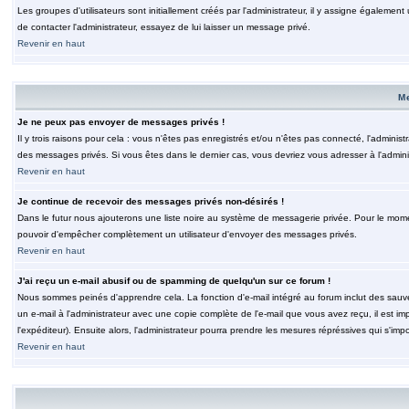
Les groupes d'utilisateurs sont initiallement créés par l'administrateur, il y assigne également
de contacter l'administrateur, essayez de lui laisser un message privé.
Revenir en haut
M
Je ne peux pas envoyer de messages privés !
Il y trois raisons pour cela : vous n'êtes pas enregistrés et/ou n'êtes pas connecté, l'admini
des messages privés. Si vous êtes dans le dernier cas, vous devriez vous adresser à l'adminis
Revenir en haut
Je continue de recevoir des messages privés non-désirés !
Dans le futur nous ajouterons une liste noire au système de messagerie privée. Pour le moment
pouvoir d'empêcher complètement un utilisateur d'envoyer des messages privés.
Revenir en haut
J'ai reçu un e-mail abusif ou de spamming de quelqu'un sur ce forum !
Nous sommes peinés d'apprendre cela. La fonction d'e-mail intégré au forum inclut des sauv
un e-mail à l'administrateur avec une copie complète de l'e-mail que vous avez reçu, il est im
l'expéditeur). Ensuite alors, l'administrateur pourra prendre les mesures répréssives qui s'imp
Revenir en haut