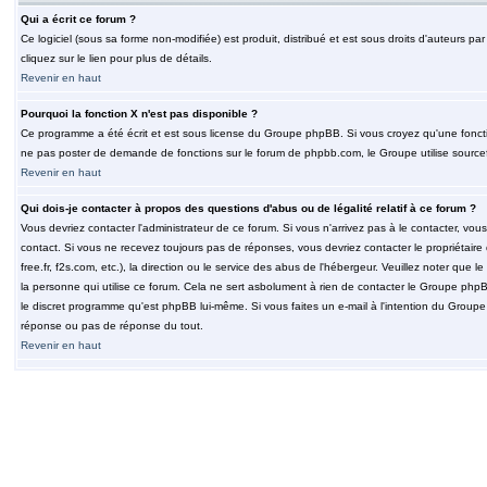
Qui a écrit ce forum ?
Ce logiciel (sous sa forme non-modifiée) est produit, distribué et est sous droits d'auteurs par
cliquez sur le lien pour plus de détails.
Revenir en haut
Pourquoi la fonction X n'est pas disponible ?
Ce programme a été écrit et est sous license du Groupe phpBB. Si vous croyez qu'une fonction
ne pas poster de demande de fonctions sur le forum de phpbb.com, le Groupe utilise sourcef
Revenir en haut
Qui dois-je contacter à propos des questions d'abus ou de légalité relatif à ce forum ?
Vous devriez contacter l'administrateur de ce forum. Si vous n'arrivez pas à le contacter, v
contact. Si vous ne recevez toujours pas de réponses, vous devriez contacter le propriétaire
free.fr, f2s.com, etc.), la direction ou le service des abus de l'hébergeur. Veuillez noter q
la personne qui utilise ce forum. Cela ne sert asbolument à rien de contacter le Groupe phpB
le discret programme qu'est phpBB lui-même. Si vous faites un e-mail à l'intention du Group
réponse ou pas de réponse du tout.
Revenir en haut