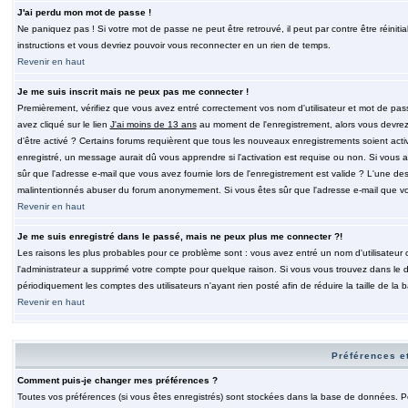
J'ai perdu mon mot de passe !
Ne paniquez pas ! Si votre mot de passe ne peut être retrouvé, il peut par contre être réinitia
instructions et vous devriez pouvoir vous reconnecter en un rien de temps.
Revenir en haut
Je me suis inscrit mais ne peux pas me connecter !
Premièrement, vérifiez que vous avez entré correctement vos nom d'utilisateur et mot de passe.
avez cliqué sur le lien
J'ai moins de 13 ans
au moment de l'enregistrement, alors vous devrez s
d'être activé ? Certains forums requièrent que tous les nouveaux enregistrements soient acti
enregistré, un message aurait dû vous apprendre si l'activation est requise ou non. Si vous ave
sûr que l'adresse e-mail que vous avez fournie lors de l'enregistrement est valide ? L'une des r
malintentionnés abuser du forum anonymement. Si vous êtes sûr que l'adresse e-mail que vous
Revenir en haut
Je me suis enregistré dans le passé, mais ne peux plus me connecter ?!
Les raisons les plus probables pour ce problème sont : vous avez entré un nom d'utilisateur o
l'administrateur a supprimé votre compte pour quelque raison. Si vous vous trouvez dans le de
périodiquement les comptes des utilisateurs n'ayant rien posté afin de réduire la taille de 
Revenir en haut
Préférences et
Comment puis-je changer mes préférences ?
Toutes vos préférences (si vous êtes enregistrés) sont stockées dans la base de données. Pour