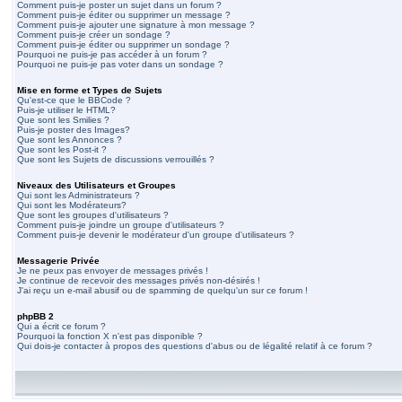
Comment puis-je poster un sujet dans un forum ?
Comment puis-je éditer ou supprimer un message ?
Comment puis-je ajouter une signature à mon message ?
Comment puis-je créer un sondage ?
Comment puis-je éditer ou supprimer un sondage ?
Pourquoi ne puis-je pas accéder à un forum ?
Pourquoi ne puis-je pas voter dans un sondage ?
Mise en forme et Types de Sujets
Qu'est-ce que le BBCode ?
Puis-je utiliser le HTML?
Que sont les Smilies ?
Puis-je poster des Images?
Que sont les Annonces ?
Que sont les Post-it ?
Que sont les Sujets de discussions verrouillés ?
Niveaux des Utilisateurs et Groupes
Qui sont les Administrateurs ?
Qui sont les Modérateurs?
Que sont les groupes d'utilisateurs ?
Comment puis-je joindre un groupe d'utilisateurs ?
Comment puis-je devenir le modérateur d'un groupe d'utilisateurs ?
Messagerie Privée
Je ne peux pas envoyer de messages privés !
Je continue de recevoir des messages privés non-désirés !
J'ai reçu un e-mail abusif ou de spamming de quelqu'un sur ce forum !
phpBB 2
Qui a écrit ce forum ?
Pourquoi la fonction X n'est pas disponible ?
Qui dois-je contacter à propos des questions d'abus ou de légalité relatif à ce forum ?