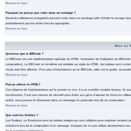
Revenir en haut
Pourquoi ne puis-je pas voter dans un sondage ?
Seuls les utilisateurs enregistrés peuvent voter dans un sondage (afin d'éviter le trucage de
probablement pas les droits d'accès appropriés.
Revenir en haut
Mise en f
Qu'est-ce que le BBCode ?
Le BBCode est une implémentation spéciale du HTML, l'activation de l'utilisation du BBCode e
composition). Le BBCode en lui-même est similaire au styile du HTML, les balises sont contenu
chose doit être affichée. Pour plus d'informations sur le BBCode, allez voir le guide, accessib
Revenir en haut
Puis-je utiliser le HTML?
Ceci dépend de l'administrateur qui le permet ou non, il a un contrôle complet dessus. Si vou
fonctionnent. C'est une mesure de
sécurité
pour éviter aux gens d'abuser du forum en utilisa
activé, vous pouvez le désactiver dans un message en particulier lors de sa composition.
Revenir en haut
Que sont les Smilies ?
Les Smileys, ou Emoticons sont de petites images qui sont utilisées pour exprimer certains sentim
emoticons lors de la composition d'un message. Essayez de ne pas utiliser abusivement ces smi
de le supprimer entièrement.