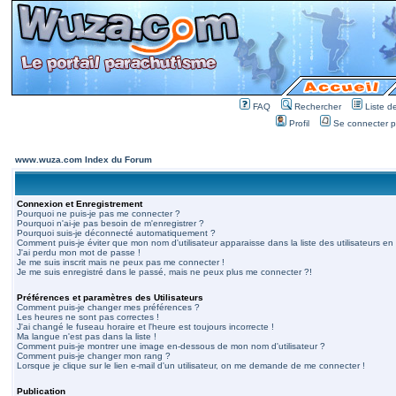
FAQ
Rechercher
Liste 
Profil
Se connecter po
www.wuza.com Index du Forum
Connexion et Enregistrement
Pourquoi ne puis-je pas me connecter ?
Pourquoi n'ai-je pas besoin de m'enregistrer ?
Pourquoi suis-je déconnecté automatiquement ?
Comment puis-je éviter que mon nom d'utilisateur apparaisse dans la liste des utilisateurs en 
J'ai perdu mon mot de passe !
Je me suis inscrit mais ne peux pas me connecter !
Je me suis enregistré dans le passé, mais ne peux plus me connecter ?!
Préférences et paramètres des Utilisateurs
Comment puis-je changer mes préférences ?
Les heures ne sont pas correctes !
J'ai changé le fuseau horaire et l'heure est toujours incorrecte !
Ma langue n'est pas dans la liste !
Comment puis-je montrer une image en-dessous de mon nom d'utilisateur ?
Comment puis-je changer mon rang ?
Lorsque je clique sur le lien e-mail d'un utilisateur, on me demande de me connecter !
Publication