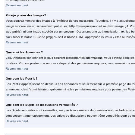
Revenir en haut
Puis-je poster des Images?
Vous pouvez montrer des images à l'intérieur de vos messages. Toutefois, il n'y a actuelle
image stockée sur un serveur web public, ex: http://www.quelque-part.net/mon-image.gif. Vous
web public), ni une image stockée sur un serveur nécessitant une authentification, ex: les b
soit utiliser la balise BBCode [img] ou soit la balise HTML appropriée (si vous y êtes autorisés
Revenir en haut
Que sont les Annonces ?
Les Annonces contiennent le plus souvent d'importantes informations, vous devriez donc le
postées. Pouvoir poster une annonce dépend des permissions requises, ces permissions sont d
Revenir en haut
Que sont les Post-it ?
Les Post-it apparaîssent en-dessous des annonces et seulement sur la première page du for
annonces, c'est l'administrateur qui détermine les permissions requises pour poster des Post
Revenir en haut
Que sont les Sujets de discussions verrouillés ?
Les Sujets verrouillés sont verrouillés, soit par le modérateur du forum ou soit par l'adminis
sont cessent automatiquement. Les sujets de discussions peuvent être verrouillés pour de ma
Revenir en haut