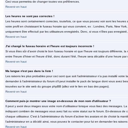
Ceci vous permettra de changer toutes vos préférences.
Revenir en haut
Les heures ne sont pas correctes !
Les heures sont certainement correctes, toutefois, ce que vous pouvez voir sont les heures a
votre profil en choisissant le fuseau horaire qui vous convient, ex : Londres, Paris, New Yor
uniquement être effectué par les utilisateurs enregistrés. Donc, si vous n'êtes pas enregistré,
Revenir en haut
J'ai changé le fuseau horaire et l'heure est toujours incorrecte !
Si vous êtes sûr d'avoir choisi le bon fuseau horaire et que l'heure est toujours différente, 
entre l'heure d'hiver et l'heure d'été, donc durant l'été, l'heure sera décalée d'une heure par r
Revenir en haut
Ma langue n'est pas dans la liste !
Les raisons les plus probables pour ceci sont que soit l'administrateur n'a pas installé votr
demander à l'administrateur du forum s'il peut installer le pack de langue dont vous avez besoi
trouvées sur le site web du groupe phpBB (allez voir le lien en bas des pages).
Revenir en haut
Comment puis-je montrer une image en-dessous de mon nom d'utilisateur ?
Il peut y avoir deux images sous votre nom d'utilisateur lorsque vous lisez des messages. La 
indiquant combien de messages vous avez fait ou votre statut sur le forum. En-dessous de 
chaque utilisateur. C'est à l'administrateur du forum d'activer les avatars et de choisir la man
l'administrateur en a décidé ainsi, vous pouvez le contacter pour lui en demander les raison
Revenir en haut