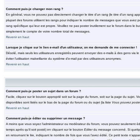
Comment puis-je changer mon rang ?
En général, vous ne pouvez pas directement changer le titre d'un rang (le titre d'un rang appar
plupart des forums utilisent les rangs pour indiquer le nombre de messages que vous avez post
rang spécifique qui leur est propre. Veuillez ne pas poster inutilement sur le forum dans le
simplement le compte de votre nombre total de messages.
Revenir en haut
Lorsque je clique sur le lien e-mail d'un utilisateur, on me demande de me connecter !
Désolé, mais seuls les utilisateurs enregistrés peuvent envoyer des e-mails à des gens via le fo
éviter l'utilisation malveillante du système d'e-mail par des utilisateurs anonymes.
Revenir en haut
Comment puis-je poster un sujet dans un forum ?
Facile, cliquez sur le bouton approprié soit sur la page du forum, soit sur la page du sujet. 
disponibles sont listés sur le bas de la page du forum ou du sujet (la liste
Vous pouvez poster
Revenir en haut
Comment puis-je éditer ou supprimer un message ?
A moins que vous soyez l'administrateur ou modérateur du forum, vous pouvez seulement éd
temps après qu'il soit posté) en cliquant sur le bouton
Editer
du message concerné. Si quelqu
en retournant le lire, indiquant le nombre de fois que vous l'avez édité. Ce petit texte n'app