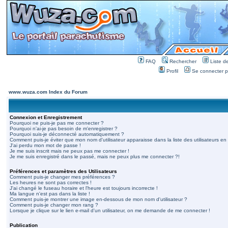
FAQ
Rechercher
Liste 
Profil
Se connecter po
www.wuza.com Index du Forum
Connexion et Enregistrement
Pourquoi ne puis-je pas me connecter ?
Pourquoi n'ai-je pas besoin de m'enregistrer ?
Pourquoi suis-je déconnecté automatiquement ?
Comment puis-je éviter que mon nom d'utilisateur apparaisse dans la liste des utilisateurs en 
J'ai perdu mon mot de passe !
Je me suis inscrit mais ne peux pas me connecter !
Je me suis enregistré dans le passé, mais ne peux plus me connecter ?!
Préférences et paramètres des Utilisateurs
Comment puis-je changer mes préférences ?
Les heures ne sont pas correctes !
J'ai changé le fuseau horaire et l'heure est toujours incorrecte !
Ma langue n'est pas dans la liste !
Comment puis-je montrer une image en-dessous de mon nom d'utilisateur ?
Comment puis-je changer mon rang ?
Lorsque je clique sur le lien e-mail d'un utilisateur, on me demande de me connecter !
Publication