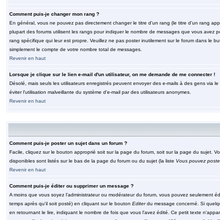
Comment puis-je changer mon rang ?
En général, vous ne pouvez pas directement changer le titre d'un rang (le titre d'un rang appar
plupart des forums utilisent les rangs pour indiquer le nombre de messages que vous avez post
rang spécifique qui leur est propre. Veuillez ne pas poster inutilement sur le forum dans le
simplement le compte de votre nombre total de messages.
Revenir en haut
Lorsque je clique sur le lien e-mail d'un utilisateur, on me demande de me connecter !
Désolé, mais seuls les utilisateurs enregistrés peuvent envoyer des e-mails à des gens via le fo
éviter l'utilisation malveillante du système d'e-mail par des utilisateurs anonymes.
Revenir en haut
Comment puis-je poster un sujet dans un forum ?
Facile, cliquez sur le bouton approprié soit sur la page du forum, soit sur la page du sujet. 
disponibles sont listés sur le bas de la page du forum ou du sujet (la liste
Vous pouvez poster
Revenir en haut
Comment puis-je éditer ou supprimer un message ?
A moins que vous soyez l'administrateur ou modérateur du forum, vous pouvez seulement éd
temps après qu'il soit posté) en cliquant sur le bouton
Editer
du message concerné. Si quelqu
en retournant le lire, indiquant le nombre de fois que vous l'avez édité. Ce petit texte n'app