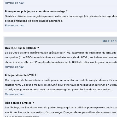
Revenir en haut
Pourquoi ne puis-je pas voter dans un sondage ?
Seuls les utilisateurs enregistrés peuvent voter dans un sondage (afin d'éviter le trucage de
probablement pas les droits d'accès appropriés.
Revenir en haut
Mise en f
Qu'est-ce que le BBCode ?
Le BBCode est une implémentation spéciale du HTML, l'activation de l'utilisation du BBCode e
composition). Le BBCode en lui-même est similaire au styile du HTML, les balises sont contenu
chose doit être affichée. Pour plus d'informations sur le BBCode, allez voir le guide, accessib
Revenir en haut
Puis-je utiliser le HTML?
Ceci dépend de l'administrateur qui le permet ou non, il a un contrôle complet dessus. Si vou
fonctionnent. C'est une mesure de
sécurité
pour éviter aux gens d'abuser du forum en utilisa
activé, vous pouvez le désactiver dans un message en particulier lors de sa composition.
Revenir en haut
Que sont les Smilies ?
Les Smileys, ou Emoticons sont de petites images qui sont utilisées pour exprimer certains sentim
emoticons lors de la composition d'un message. Essayez de ne pas utiliser abusivement ces smi
de le supprimer entièrement.