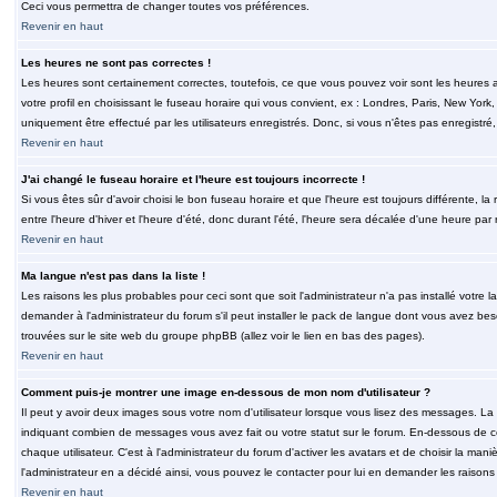
Ceci vous permettra de changer toutes vos préférences.
Revenir en haut
Les heures ne sont pas correctes !
Les heures sont certainement correctes, toutefois, ce que vous pouvez voir sont les heures a
votre profil en choisissant le fuseau horaire qui vous convient, ex : Londres, Paris, New Yor
uniquement être effectué par les utilisateurs enregistrés. Donc, si vous n'êtes pas enregistré,
Revenir en haut
J'ai changé le fuseau horaire et l'heure est toujours incorrecte !
Si vous êtes sûr d'avoir choisi le bon fuseau horaire et que l'heure est toujours différente, 
entre l'heure d'hiver et l'heure d'été, donc durant l'été, l'heure sera décalée d'une heure par r
Revenir en haut
Ma langue n'est pas dans la liste !
Les raisons les plus probables pour ceci sont que soit l'administrateur n'a pas installé votr
demander à l'administrateur du forum s'il peut installer le pack de langue dont vous avez besoi
trouvées sur le site web du groupe phpBB (allez voir le lien en bas des pages).
Revenir en haut
Comment puis-je montrer une image en-dessous de mon nom d'utilisateur ?
Il peut y avoir deux images sous votre nom d'utilisateur lorsque vous lisez des messages. La 
indiquant combien de messages vous avez fait ou votre statut sur le forum. En-dessous de 
chaque utilisateur. C'est à l'administrateur du forum d'activer les avatars et de choisir la man
l'administrateur en a décidé ainsi, vous pouvez le contacter pour lui en demander les raison
Revenir en haut