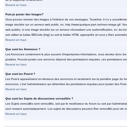
Revenir en haut
Puis-je poster des Images?
Vous pouvez montrer des images à l'intérieur de vos messages. Toutefois, il n'y a actuelle
image stockée sur un serveur web public, ex: http://www.quelque-part.net/mon-image.gif. Vous
web public), ni une image stockée sur un serveur nécessitant une authentification, ex: les b
soit utiliser la balise BBCode [img] ou soit la balise HTML appropriée (si vous y êtes autorisés
Revenir en haut
Que sont les Annonces ?
Les Annonces contiennent le plus souvent d'importantes informations, vous devriez donc le
postées. Pouvoir poster une annonce dépend des permissions requises, ces permissions sont d
Revenir en haut
Que sont les Post-it ?
Les Post-it apparaîssent en-dessous des annonces et seulement sur la première page du for
annonces, c'est l'administrateur qui détermine les permissions requises pour poster des Post
Revenir en haut
Que sont les Sujets de discussions verrouillés ?
Les Sujets verrouillés sont verrouillés, soit par le modérateur du forum ou soit par l'adminis
sont cessent automatiquement. Les sujets de discussions peuvent être verrouillés pour de ma
Revenir en haut