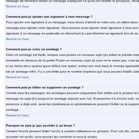
message (ils devraient laisser un message expliquant ce qu'ils ont modifié et pourquoi). Veu
Revenir en haut
Comment puis-je ajouter une signature à mon message ?
Pour ajouter une signature à un message, vous devez d'abord en créer une, en allant dans v
message pour ajouter votre signature. Vous pouvez aussi ajouter votre signature à tous vos 
signature à un message en particulier en décochant la case Attacher sa signature lors de sa 
Revenir en haut
Comment puis-je créer un sondage ?
Créer un sondage est facile, lorsque vous postez un nouveau sujet (ou éditez le premier mess
formulaire en dessous de la partie
Poster un nouveau sujet
(si vous ne le voyez pas, c'est q
et au moins deux options (pour définir une option, entrez son nom dans le champs approprié
est un sondage infini. Il y a une limite pour le nombre d'options que vous pourrez établir, cette
Revenir en haut
Comment puis-je éditer ou supprimer un sondage ?
Comme pour les messages, les sondages peuvent uniquement être édités par le posteur d'orig
message du sujet (il a toujours le sondage associé avec lui). Si personne n'a encore voté, v
personne a déjà voté, seuls les modérateurs et administrateurs pourront l'éditer ou le suppri
sondage.
Revenir en haut
Pourquoi ne puis-je pas accéder à un forum ?
Certains forums peuvent limiter l'accès à certains utilisateurs ou groupes. Pour voir, lire, pos
accorder cet accès, vous pouvez les contacter si vous le voulez.