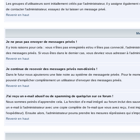
Les groupes d'utilisateurs sont initiallement créés par l'administrateur, il y assigne également
de contacter l'administrateur, essayez de lui laisser un message privé.
Revenir en haut
M
Je ne peux pas envoyer de messages privés !
Il y trois raisons pour cela : vous n'êtes pas enregistrés et/ou n'êtes pas connecté, l'admini
des messages privés. Si vous êtes dans le dernier cas, vous devriez vous adresser à l'adminis
Revenir en haut
Je continue de recevoir des messages privés non-désirés !
Dans le futur nous ajouterons une liste noire au système de messagerie privée. Pour le moment
pouvoir d'empêcher complètement un utilisateur d'envoyer des messages privés.
Revenir en haut
J'ai reçu un e-mail abusif ou de spamming de quelqu'un sur ce forum !
Nous sommes peinés d'apprendre cela. La fonction d'e-mail intégré au forum inclut des sauv
un e-mail à l'administrateur avec une copie complète de l'e-mail que vous avez reçu, il est im
l'expéditeur). Ensuite alors, l'administrateur pourra prendre les mesures répréssives qui s'imp
Revenir en haut