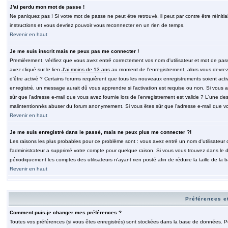
J'ai perdu mon mot de passe !
Ne paniquez pas ! Si votre mot de passe ne peut être retrouvé, il peut par contre être réinitia
instructions et vous devriez pouvoir vous reconnecter en un rien de temps.
Revenir en haut
Je me suis inscrit mais ne peux pas me connecter !
Premièrement, vérifiez que vous avez entré correctement vos nom d'utilisateur et mot de passe.
avez cliqué sur le lien
J'ai moins de 13 ans
au moment de l'enregistrement, alors vous devrez s
d'être activé ? Certains forums requièrent que tous les nouveaux enregistrements soient acti
enregistré, un message aurait dû vous apprendre si l'activation est requise ou non. Si vous ave
sûr que l'adresse e-mail que vous avez fournie lors de l'enregistrement est valide ? L'une des r
malintentionnés abuser du forum anonymement. Si vous êtes sûr que l'adresse e-mail que vous
Revenir en haut
Je me suis enregistré dans le passé, mais ne peux plus me connecter ?!
Les raisons les plus probables pour ce problème sont : vous avez entré un nom d'utilisateur o
l'administrateur a supprimé votre compte pour quelque raison. Si vous vous trouvez dans le de
périodiquement les comptes des utilisateurs n'ayant rien posté afin de réduire la taille de 
Revenir en haut
Préférences et
Comment puis-je changer mes préférences ?
Toutes vos préférences (si vous êtes enregistrés) sont stockées dans la base de données. Pour