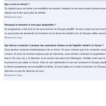
Qui a écrit ce forum ?
Ce logiciel (sous sa forme non-modifiée) est produit, distribué et est sous droits d'auteurs par
cliquez sur le lien pour plus de détails.
Revenir en haut
Pourquoi la fonction X n'est pas disponible ?
Ce programme a été écrit et est sous license du Groupe phpBB. Si vous croyez qu'une fonction
ne pas poster de demande de fonctions sur le forum de phpbb.com, le Groupe utilise sourcef
Revenir en haut
Qui dois-je contacter à propos des questions d'abus ou de légalité relatif à ce forum ?
Vous devriez contacter l'administrateur de ce forum. Si vous n'arrivez pas à le contacter, v
contact. Si vous ne recevez toujours pas de réponses, vous devriez contacter le propriétaire
free.fr, f2s.com, etc.), la direction ou le service des abus de l'hébergeur. Veuillez noter q
la personne qui utilise ce forum. Cela ne sert asbolument à rien de contacter le Groupe phpB
le discret programme qu'est phpBB lui-même. Si vous faites un e-mail à l'intention du Group
réponse ou pas de réponse du tout.
Revenir en haut