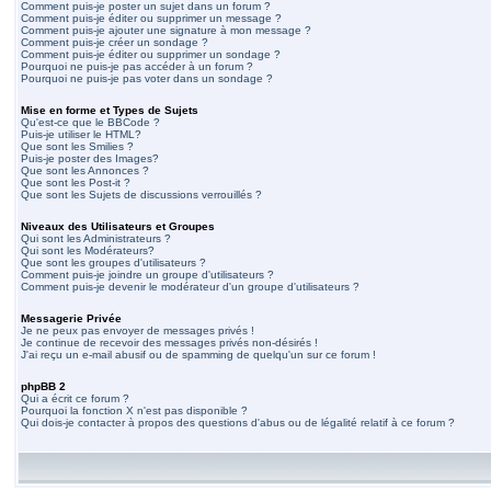
Comment puis-je poster un sujet dans un forum ?
Comment puis-je éditer ou supprimer un message ?
Comment puis-je ajouter une signature à mon message ?
Comment puis-je créer un sondage ?
Comment puis-je éditer ou supprimer un sondage ?
Pourquoi ne puis-je pas accéder à un forum ?
Pourquoi ne puis-je pas voter dans un sondage ?
Mise en forme et Types de Sujets
Qu'est-ce que le BBCode ?
Puis-je utiliser le HTML?
Que sont les Smilies ?
Puis-je poster des Images?
Que sont les Annonces ?
Que sont les Post-it ?
Que sont les Sujets de discussions verrouillés ?
Niveaux des Utilisateurs et Groupes
Qui sont les Administrateurs ?
Qui sont les Modérateurs?
Que sont les groupes d'utilisateurs ?
Comment puis-je joindre un groupe d'utilisateurs ?
Comment puis-je devenir le modérateur d'un groupe d'utilisateurs ?
Messagerie Privée
Je ne peux pas envoyer de messages privés !
Je continue de recevoir des messages privés non-désirés !
J'ai reçu un e-mail abusif ou de spamming de quelqu'un sur ce forum !
phpBB 2
Qui a écrit ce forum ?
Pourquoi la fonction X n'est pas disponible ?
Qui dois-je contacter à propos des questions d'abus ou de légalité relatif à ce forum ?