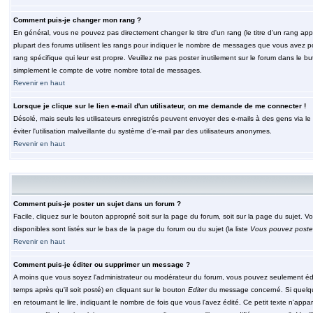
Comment puis-je changer mon rang ?
En général, vous ne pouvez pas directement changer le titre d'un rang (le titre d'un rang appar
plupart des forums utilisent les rangs pour indiquer le nombre de messages que vous avez post
rang spécifique qui leur est propre. Veuillez ne pas poster inutilement sur le forum dans le
simplement le compte de votre nombre total de messages.
Revenir en haut
Lorsque je clique sur le lien e-mail d'un utilisateur, on me demande de me connecter !
Désolé, mais seuls les utilisateurs enregistrés peuvent envoyer des e-mails à des gens via le fo
éviter l'utilisation malveillante du système d'e-mail par des utilisateurs anonymes.
Revenir en haut
Comment puis-je poster un sujet dans un forum ?
Facile, cliquez sur le bouton approprié soit sur la page du forum, soit sur la page du sujet. 
disponibles sont listés sur le bas de la page du forum ou du sujet (la liste
Vous pouvez poster
Revenir en haut
Comment puis-je éditer ou supprimer un message ?
A moins que vous soyez l'administrateur ou modérateur du forum, vous pouvez seulement éd
temps après qu'il soit posté) en cliquant sur le bouton
Editer
du message concerné. Si quelqu
en retournant le lire, indiquant le nombre de fois que vous l'avez édité. Ce petit texte n'app