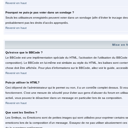
Revenir en haut
Pourquoi ne puis-je pas voter dans un sondage ?
Seuls les utilisateurs enregistrés peuvent voter dans un sondage (afin d'éviter le trucage de
probablement pas les droits d'accès appropriés.
Revenir en haut
Mise en f
Qu'est-ce que le BBCode ?
Le BBCode est une implémentation spéciale du HTML, l'activation de l'utilisation du BBCode e
composition). Le BBCode en lui-même est similaire au styile du HTML, les balises sont contenu
chose doit être affichée. Pour plus d'informations sur le BBCode, allez voir le guide, accessib
Revenir en haut
Puis-je utiliser le HTML?
Ceci dépend de l'administrateur qui le permet ou non, il a un contrôle complet dessus. Si vou
fonctionnent. C'est une mesure de
sécurité
pour éviter aux gens d'abuser du forum en utilisa
activé, vous pouvez le désactiver dans un message en particulier lors de sa composition.
Revenir en haut
Que sont les Smilies ?
Les Smileys, ou Emoticons sont de petites images qui sont utilisées pour exprimer certains sentim
emoticons lors de la composition d'un message. Essayez de ne pas utiliser abusivement ces smi
de le supprimer entièrement.