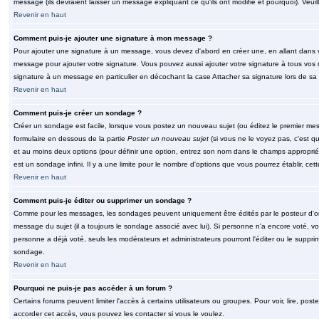
message (ils devraient laisser un message expliquant ce qu'ils ont modifié et pourquoi). Veu
Revenir en haut
Comment puis-je ajouter une signature à mon message ?
Pour ajouter une signature à un message, vous devez d'abord en créer une, en allant dans v
message pour ajouter votre signature. Vous pouvez aussi ajouter votre signature à tous vos 
signature à un message en particulier en décochant la case Attacher sa signature lors de sa 
Revenir en haut
Comment puis-je créer un sondage ?
Créer un sondage est facile, lorsque vous postez un nouveau sujet (ou éditez le premier mess
formulaire en dessous de la partie
Poster un nouveau sujet
(si vous ne le voyez pas, c'est q
et au moins deux options (pour définir une option, entrez son nom dans le champs approprié
est un sondage infini. Il y a une limite pour le nombre d'options que vous pourrez établir, cette
Revenir en haut
Comment puis-je éditer ou supprimer un sondage ?
Comme pour les messages, les sondages peuvent uniquement être édités par le posteur d'orig
message du sujet (il a toujours le sondage associé avec lui). Si personne n'a encore voté, v
personne a déjà voté, seuls les modérateurs et administrateurs pourront l'éditer ou le suppri
sondage.
Revenir en haut
Pourquoi ne puis-je pas accéder à un forum ?
Certains forums peuvent limiter l'accès à certains utilisateurs ou groupes. Pour voir, lire, pos
accorder cet accès, vous pouvez les contacter si vous le voulez.