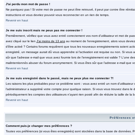
J'ai perdu mon mot de passe !
Ne paniquez pas ! Si votre mot de passe ne peut être retrouvé, il peut par contre être réinitia
instructions et vous devriez pouvoir vous reconnecter en un rien de temps.
Revenir en haut
Je me suis inscrit mais ne peux pas me connecter !
Premièrement, vérifiez que vous avez entré correctement vos nom d'utilisateur et mot de passe.
avez cliqué sur le lien
J'ai moins de 13 ans
au moment de l'enregistrement, alors vous devrez s
d'être activé ? Certains forums requièrent que tous les nouveaux enregistrements soient acti
enregistré, un message aurait dû vous apprendre si l'activation est requise ou non. Si vous ave
sûr que l'adresse e-mail que vous avez fournie lors de l'enregistrement est valide ? L'une des r
malintentionnés abuser du forum anonymement. Si vous êtes sûr que l'adresse e-mail que vous
Revenir en haut
Je me suis enregistré dans le passé, mais ne peux plus me connecter ?!
Les raisons les plus probables pour ce problème sont : vous avez entré un nom d'utilisateur o
l'administrateur a supprimé votre compte pour quelque raison. Si vous vous trouvez dans le de
périodiquement les comptes des utilisateurs n'ayant rien posté afin de réduire la taille de 
Revenir en haut
Préférences et
Comment puis-je changer mes préférences ?
Toutes vos préférences (si vous êtes enregistrés) sont stockées dans la base de données. Pour