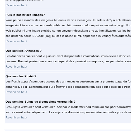
Revenir en haut
Puis-je poster des Images?
Vous pouvez montrer des images à l'intérieur de vos messages. Toutefois, il n'y a actuelle
image stockée sur un serveur web public, ex: http://www.quelque-part.net/mon-image.gif. Vous
web public), ni une image stockée sur un serveur nécessitant une authentification, ex: les b
soit utiliser la balise BBCode [img] ou soit la balise HTML appropriée (si vous y êtes autorisés
Revenir en haut
Que sont les Annonces ?
Les Annonces contiennent le plus souvent d'importantes informations, vous devriez donc le
postées. Pouvoir poster une annonce dépend des permissions requises, ces permissions sont d
Revenir en haut
Que sont les Post-it ?
Les Post-it apparaîssent en-dessous des annonces et seulement sur la première page du for
annonces, c'est l'administrateur qui détermine les permissions requises pour poster des Post
Revenir en haut
Que sont les Sujets de discussions verrouillés ?
Les Sujets verrouillés sont verrouillés, soit par le modérateur du forum ou soit par l'adminis
sont cessent automatiquement. Les sujets de discussions peuvent être verrouillés pour de ma
Revenir en haut