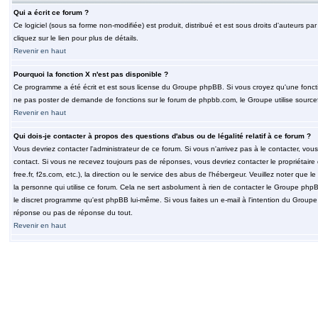
Qui a écrit ce forum ?
Ce logiciel (sous sa forme non-modifiée) est produit, distribué et est sous droits d'auteurs par
cliquez sur le lien pour plus de détails.
Revenir en haut
Pourquoi la fonction X n'est pas disponible ?
Ce programme a été écrit et est sous license du Groupe phpBB. Si vous croyez qu'une fonction
ne pas poster de demande de fonctions sur le forum de phpbb.com, le Groupe utilise sourcef
Revenir en haut
Qui dois-je contacter à propos des questions d'abus ou de légalité relatif à ce forum ?
Vous devriez contacter l'administrateur de ce forum. Si vous n'arrivez pas à le contacter, v
contact. Si vous ne recevez toujours pas de réponses, vous devriez contacter le propriétaire
free.fr, f2s.com, etc.), la direction ou le service des abus de l'hébergeur. Veuillez noter q
la personne qui utilise ce forum. Cela ne sert asbolument à rien de contacter le Groupe phpB
le discret programme qu'est phpBB lui-même. Si vous faites un e-mail à l'intention du Group
réponse ou pas de réponse du tout.
Revenir en haut