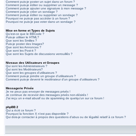
Comment puis-je poster un sujet dans un forum ?
Comment puis-je éditer ou supprimer un message ?
Comment puis-je ajouter une signature à mon message ?
Comment puis-je créer un sondage ?
Comment puis-je éditer ou supprimer un sondage ?
Pourquoi ne puis-je pas accéder à un forum ?
Pourquoi ne puis-je pas voter dans un sondage ?
Mise en forme et Types de Sujets
Qu'est-ce que le BBCode ?
Puis-je utiliser le HTML?
Que sont les Smilies ?
Puis-je poster des Images?
Que sont les Annonces ?
Que sont les Post-it ?
Que sont les Sujets de discussions verrouillés ?
Niveaux des Utilisateurs et Groupes
Qui sont les Administrateurs ?
Qui sont les Modérateurs?
Que sont les groupes d'utilisateurs ?
Comment puis-je joindre un groupe d'utilisateurs ?
Comment puis-je devenir le modérateur d'un groupe d'utilisateurs ?
Messagerie Privée
Je ne peux pas envoyer de messages privés !
Je continue de recevoir des messages privés non-désirés !
J'ai reçu un e-mail abusif ou de spamming de quelqu'un sur ce forum !
phpBB 2
Qui a écrit ce forum ?
Pourquoi la fonction X n'est pas disponible ?
Qui dois-je contacter à propos des questions d'abus ou de légalité relatif à ce forum ?