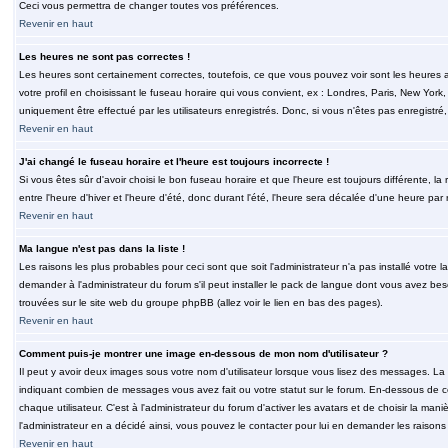
Ceci vous permettra de changer toutes vos préférences.
Revenir en haut
Les heures ne sont pas correctes !
Les heures sont certainement correctes, toutefois, ce que vous pouvez voir sont les heures a
votre profil en choisissant le fuseau horaire qui vous convient, ex : Londres, Paris, New Yor
uniquement être effectué par les utilisateurs enregistrés. Donc, si vous n'êtes pas enregistré,
Revenir en haut
J'ai changé le fuseau horaire et l'heure est toujours incorrecte !
Si vous êtes sûr d'avoir choisi le bon fuseau horaire et que l'heure est toujours différente, 
entre l'heure d'hiver et l'heure d'été, donc durant l'été, l'heure sera décalée d'une heure par r
Revenir en haut
Ma langue n'est pas dans la liste !
Les raisons les plus probables pour ceci sont que soit l'administrateur n'a pas installé votr
demander à l'administrateur du forum s'il peut installer le pack de langue dont vous avez besoi
trouvées sur le site web du groupe phpBB (allez voir le lien en bas des pages).
Revenir en haut
Comment puis-je montrer une image en-dessous de mon nom d'utilisateur ?
Il peut y avoir deux images sous votre nom d'utilisateur lorsque vous lisez des messages. La 
indiquant combien de messages vous avez fait ou votre statut sur le forum. En-dessous de 
chaque utilisateur. C'est à l'administrateur du forum d'activer les avatars et de choisir la man
l'administrateur en a décidé ainsi, vous pouvez le contacter pour lui en demander les raison
Revenir en haut