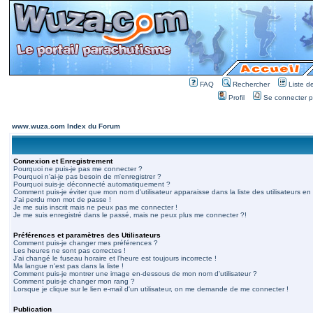
FAQ
Rechercher
Liste 
Profil
Se connecter po
www.wuza.com Index du Forum
Connexion et Enregistrement
Pourquoi ne puis-je pas me connecter ?
Pourquoi n'ai-je pas besoin de m'enregistrer ?
Pourquoi suis-je déconnecté automatiquement ?
Comment puis-je éviter que mon nom d'utilisateur apparaisse dans la liste des utilisateurs en 
J'ai perdu mon mot de passe !
Je me suis inscrit mais ne peux pas me connecter !
Je me suis enregistré dans le passé, mais ne peux plus me connecter ?!
Préférences et paramètres des Utilisateurs
Comment puis-je changer mes préférences ?
Les heures ne sont pas correctes !
J'ai changé le fuseau horaire et l'heure est toujours incorrecte !
Ma langue n'est pas dans la liste !
Comment puis-je montrer une image en-dessous de mon nom d'utilisateur ?
Comment puis-je changer mon rang ?
Lorsque je clique sur le lien e-mail d'un utilisateur, on me demande de me connecter !
Publication