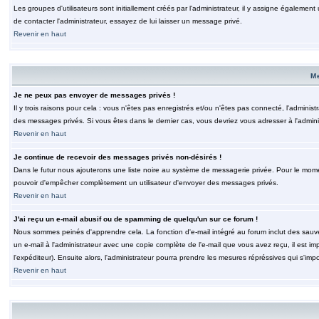
Les groupes d'utilisateurs sont initiallement créés par l'administrateur, il y assigne également
de contacter l'administrateur, essayez de lui laisser un message privé.
Revenir en haut
M
Je ne peux pas envoyer de messages privés !
Il y trois raisons pour cela : vous n'êtes pas enregistrés et/ou n'êtes pas connecté, l'admini
des messages privés. Si vous êtes dans le dernier cas, vous devriez vous adresser à l'adminis
Revenir en haut
Je continue de recevoir des messages privés non-désirés !
Dans le futur nous ajouterons une liste noire au système de messagerie privée. Pour le moment
pouvoir d'empêcher complètement un utilisateur d'envoyer des messages privés.
Revenir en haut
J'ai reçu un e-mail abusif ou de spamming de quelqu'un sur ce forum !
Nous sommes peinés d'apprendre cela. La fonction d'e-mail intégré au forum inclut des sauv
un e-mail à l'administrateur avec une copie complète de l'e-mail que vous avez reçu, il est im
l'expéditeur). Ensuite alors, l'administrateur pourra prendre les mesures répréssives qui s'imp
Revenir en haut