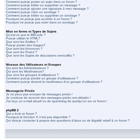
Comment puis-je poster un sujet dans un forum ?
Comment puis-je éditer ou supprimer un message ?
Comment puis-je ajouter une signature à mon message ?
Comment puis-je créer un sondage ?
Comment puis-je éditer ou supprimer un sondage ?
Pourquoi ne puis-je pas accéder à un forum ?
Pourquoi ne puis-je pas voter dans un sondage ?
Mise en forme et Types de Sujets
Qu'est-ce que le BBCode ?
Puis-je utiliser le HTML?
Que sont les Smilies ?
Puis-je poster des Images?
Que sont les Annonces ?
Que sont les Post-it ?
Que sont les Sujets de discussions verrouillés ?
Niveaux des Utilisateurs et Groupes
Qui sont les Administrateurs ?
Qui sont les Modérateurs?
Que sont les groupes d'utilisateurs ?
Comment puis-je joindre un groupe d'utilisateurs ?
Comment puis-je devenir le modérateur d'un groupe d'utilisateurs ?
Messagerie Privée
Je ne peux pas envoyer de messages privés !
Je continue de recevoir des messages privés non-désirés !
J'ai reçu un e-mail abusif ou de spamming de quelqu'un sur ce forum !
phpBB 2
Qui a écrit ce forum ?
Pourquoi la fonction X n'est pas disponible ?
Qui dois-je contacter à propos des questions d'abus ou de légalité relatif à ce forum ?