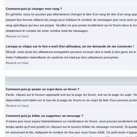
Comment puis-je changer mon rang ?
En général, vous ne pouvez pas directement changer le titre d'un rang (le titre d'un rang appar
plupart des forums utilisent les rangs pour indiquer le nombre de messages que vous avez post
rang spécifique qui leur est propre. Veuillez ne pas poster inutilement sur le forum dans le
simplement le compte de votre nombre total de messages.
Revenir en haut
Lorsque je clique sur le lien e-mail d'un utilisateur, on me demande de me connecter !
Désolé, mais seuls les utilisateurs enregistrés peuvent envoyer des e-mails à des gens via le fo
éviter l'utilisation malveillante du système d'e-mail par des utilisateurs anonymes.
Revenir en haut
Comment puis-je poster un sujet dans un forum ?
Facile, cliquez sur le bouton approprié soit sur la page du forum, soit sur la page du sujet. 
disponibles sont listés sur le bas de la page du forum ou du sujet (la liste
Vous pouvez poster
Revenir en haut
Comment puis-je éditer ou supprimer un message ?
A moins que vous soyez l'administrateur ou modérateur du forum, vous pouvez seulement éd
temps après qu'il soit posté) en cliquant sur le bouton
Editer
du message concerné. Si quelqu
en retournant le lire, indiquant le nombre de fois que vous l'avez édité. Ce petit texte n'app