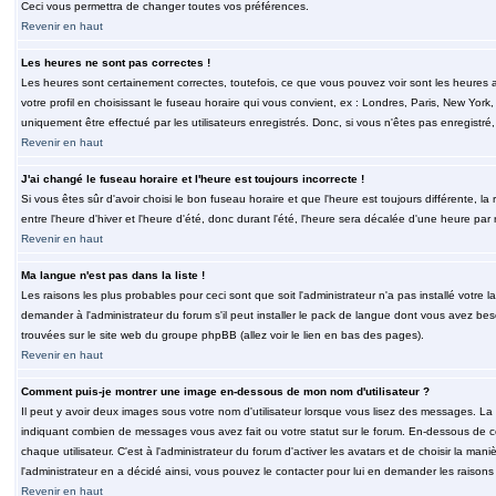
Ceci vous permettra de changer toutes vos préférences.
Revenir en haut
Les heures ne sont pas correctes !
Les heures sont certainement correctes, toutefois, ce que vous pouvez voir sont les heures a
votre profil en choisissant le fuseau horaire qui vous convient, ex : Londres, Paris, New Yor
uniquement être effectué par les utilisateurs enregistrés. Donc, si vous n'êtes pas enregistré,
Revenir en haut
J'ai changé le fuseau horaire et l'heure est toujours incorrecte !
Si vous êtes sûr d'avoir choisi le bon fuseau horaire et que l'heure est toujours différente, 
entre l'heure d'hiver et l'heure d'été, donc durant l'été, l'heure sera décalée d'une heure par r
Revenir en haut
Ma langue n'est pas dans la liste !
Les raisons les plus probables pour ceci sont que soit l'administrateur n'a pas installé votr
demander à l'administrateur du forum s'il peut installer le pack de langue dont vous avez besoi
trouvées sur le site web du groupe phpBB (allez voir le lien en bas des pages).
Revenir en haut
Comment puis-je montrer une image en-dessous de mon nom d'utilisateur ?
Il peut y avoir deux images sous votre nom d'utilisateur lorsque vous lisez des messages. La 
indiquant combien de messages vous avez fait ou votre statut sur le forum. En-dessous de 
chaque utilisateur. C'est à l'administrateur du forum d'activer les avatars et de choisir la man
l'administrateur en a décidé ainsi, vous pouvez le contacter pour lui en demander les raison
Revenir en haut