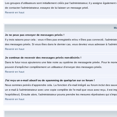
Les groupes d'utilisateurs sont initiallement créés par l'administrateur, il y assigne également
de contacter l'administrateur, essayez de lui laisser un message privé.
Revenir en haut
M
Je ne peux pas envoyer de messages privés !
Il y trois raisons pour cela : vous n'êtes pas enregistrés et/ou n'êtes pas connecté, l'admini
des messages privés. Si vous êtes dans le dernier cas, vous devriez vous adresser à l'adminis
Revenir en haut
Je continue de recevoir des messages privés non-désirés !
Dans le futur nous ajouterons une liste noire au système de messagerie privée. Pour le moment
pouvoir d'empêcher complètement un utilisateur d'envoyer des messages privés.
Revenir en haut
J'ai reçu un e-mail abusif ou de spamming de quelqu'un sur ce forum !
Nous sommes peinés d'apprendre cela. La fonction d'e-mail intégré au forum inclut des sauv
un e-mail à l'administrateur avec une copie complète de l'e-mail que vous avez reçu, il est im
l'expéditeur). Ensuite alors, l'administrateur pourra prendre les mesures répréssives qui s'imp
Revenir en haut