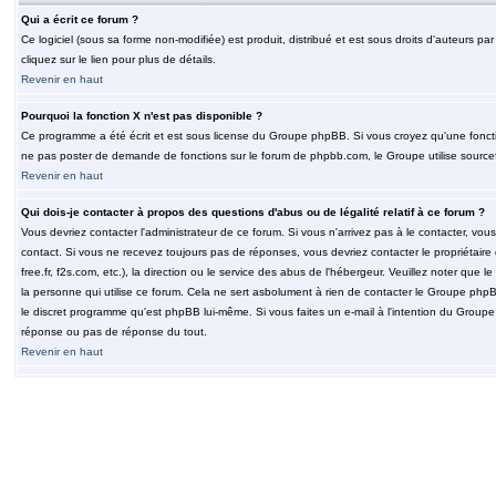
Qui a écrit ce forum ?
Ce logiciel (sous sa forme non-modifiée) est produit, distribué et est sous droits d'auteurs par
cliquez sur le lien pour plus de détails.
Revenir en haut
Pourquoi la fonction X n'est pas disponible ?
Ce programme a été écrit et est sous license du Groupe phpBB. Si vous croyez qu'une fonction
ne pas poster de demande de fonctions sur le forum de phpbb.com, le Groupe utilise sourcef
Revenir en haut
Qui dois-je contacter à propos des questions d'abus ou de légalité relatif à ce forum ?
Vous devriez contacter l'administrateur de ce forum. Si vous n'arrivez pas à le contacter, v
contact. Si vous ne recevez toujours pas de réponses, vous devriez contacter le propriétaire
free.fr, f2s.com, etc.), la direction ou le service des abus de l'hébergeur. Veuillez noter q
la personne qui utilise ce forum. Cela ne sert asbolument à rien de contacter le Groupe phpB
le discret programme qu'est phpBB lui-même. Si vous faites un e-mail à l'intention du Group
réponse ou pas de réponse du tout.
Revenir en haut