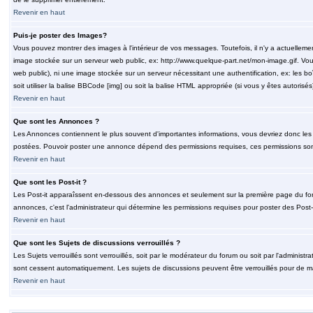
Revenir en haut
Puis-je poster des Images?
Vous pouvez montrer des images à l'intérieur de vos messages. Toutefois, il n'y a actuelle
image stockée sur un serveur web public, ex: http://www.quelque-part.net/mon-image.gif. Vous
web public), ni une image stockée sur un serveur nécessitant une authentification, ex: les b
soit utiliser la balise BBCode [img] ou soit la balise HTML appropriée (si vous y êtes autorisés
Revenir en haut
Que sont les Annonces ?
Les Annonces contiennent le plus souvent d'importantes informations, vous devriez donc le
postées. Pouvoir poster une annonce dépend des permissions requises, ces permissions sont d
Revenir en haut
Que sont les Post-it ?
Les Post-it apparaîssent en-dessous des annonces et seulement sur la première page du for
annonces, c'est l'administrateur qui détermine les permissions requises pour poster des Post
Revenir en haut
Que sont les Sujets de discussions verrouillés ?
Les Sujets verrouillés sont verrouillés, soit par le modérateur du forum ou soit par l'adminis
sont cessent automatiquement. Les sujets de discussions peuvent être verrouillés pour de ma
Revenir en haut