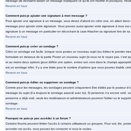
message (ils devraient laisser un message expliquant ce qu'ils ont modifié et pourquoi). Veu
Revenir en haut
Comment puis-je ajouter une signature à mon message ?
Pour ajouter une signature à un message, vous devez d'abord en créer une, en allant dans v
message pour ajouter votre signature. Vous pouvez aussi ajouter votre signature à tous vos 
signature à un message en particulier en décochant la case Attacher sa signature lors de sa 
Revenir en haut
Comment puis-je créer un sondage ?
Créer un sondage est facile, lorsque vous postez un nouveau sujet (ou éditez le premier mess
formulaire en dessous de la partie
Poster un nouveau sujet
(si vous ne le voyez pas, c'est q
et au moins deux options (pour définir une option, entrez son nom dans le champs approprié
est un sondage infini. Il y a une limite pour le nombre d'options que vous pourrez établir, cette
Revenir en haut
Comment puis-je éditer ou supprimer un sondage ?
Comme pour les messages, les sondages peuvent uniquement être édités par le posteur d'orig
message du sujet (il a toujours le sondage associé avec lui). Si personne n'a encore voté, v
personne a déjà voté, seuls les modérateurs et administrateurs pourront l'éditer ou le suppri
sondage.
Revenir en haut
Pourquoi ne puis-je pas accéder à un forum ?
Certains forums peuvent limiter l'accès à certains utilisateurs ou groupes. Pour voir, lire, pos
accorder cet accès, vous pouvez les contacter si vous le voulez.