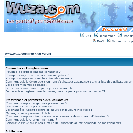
FAQ
Rechercher
Liste 
Profil
Se connecter po
www.wuza.com Index du Forum
Connexion et Enregistrement
Pourquoi ne puis-je pas me connecter ?
Pourquoi n'ai-je pas besoin de m'enregistrer ?
Pourquoi suis-je déconnecté automatiquement ?
Comment puis-je éviter que mon nom d'utilisateur apparaisse dans la liste des utilisateurs en 
J'ai perdu mon mot de passe !
Je me suis inscrit mais ne peux pas me connecter !
Je me suis enregistré dans le passé, mais ne peux plus me connecter ?!
Préférences et paramètres des Utilisateurs
Comment puis-je changer mes préférences ?
Les heures ne sont pas correctes !
J'ai changé le fuseau horaire et l'heure est toujours incorrecte !
Ma langue n'est pas dans la liste !
Comment puis-je montrer une image en-dessous de mon nom d'utilisateur ?
Comment puis-je changer mon rang ?
Lorsque je clique sur le lien e-mail d'un utilisateur, on me demande de me connecter !
Publication