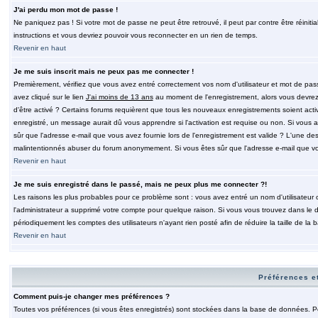
J'ai perdu mon mot de passe !
Ne paniquez pas ! Si votre mot de passe ne peut être retrouvé, il peut par contre être réinitia
instructions et vous devriez pouvoir vous reconnecter en un rien de temps.
Revenir en haut
Je me suis inscrit mais ne peux pas me connecter !
Premièrement, vérifiez que vous avez entré correctement vos nom d'utilisateur et mot de passe.
avez cliqué sur le lien
J'ai moins de 13 ans
au moment de l'enregistrement, alors vous devrez s
d'être activé ? Certains forums requièrent que tous les nouveaux enregistrements soient acti
enregistré, un message aurait dû vous apprendre si l'activation est requise ou non. Si vous ave
sûr que l'adresse e-mail que vous avez fournie lors de l'enregistrement est valide ? L'une des r
malintentionnés abuser du forum anonymement. Si vous êtes sûr que l'adresse e-mail que vous
Revenir en haut
Je me suis enregistré dans le passé, mais ne peux plus me connecter ?!
Les raisons les plus probables pour ce problème sont : vous avez entré un nom d'utilisateur o
l'administrateur a supprimé votre compte pour quelque raison. Si vous vous trouvez dans le de
périodiquement les comptes des utilisateurs n'ayant rien posté afin de réduire la taille de 
Revenir en haut
Préférences et
Comment puis-je changer mes préférences ?
Toutes vos préférences (si vous êtes enregistrés) sont stockées dans la base de données. Pour