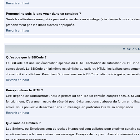
Revenir en haut
Pourquoi ne puis-je pas voter dans un sondage ?
Seuls les utilisateurs enregistrés peuvent voter dans un sondage (afin d'éviter le trucage de
probablement pas les droits d'accès appropriés.
Revenir en haut
Mise en f
Qu'est-ce que le BBCode ?
Le BBCode est une implémentation spéciale du HTML, l'activation de l'utilisation du BBCode e
composition). Le BBCode en lui-même est similaire au styile du HTML, les balises sont contenu
chose doit être affichée. Pour plus d'informations sur le BBCode, allez voir le guide, accessib
Revenir en haut
Puis-je utiliser le HTML?
Ceci dépend de l'administrateur qui le permet ou non, il a un contrôle complet dessus. Si vou
fonctionnent. C'est une mesure de
sécurité
pour éviter aux gens d'abuser du forum en utilisa
activé, vous pouvez le désactiver dans un message en particulier lors de sa composition.
Revenir en haut
Que sont les Smilies ?
Les Smileys, ou Emoticons sont de petites images qui sont utilisées pour exprimer certains sentim
emoticons lors de la composition d'un message. Essayez de ne pas utiliser abusivement ces smi
de le supprimer entièrement.