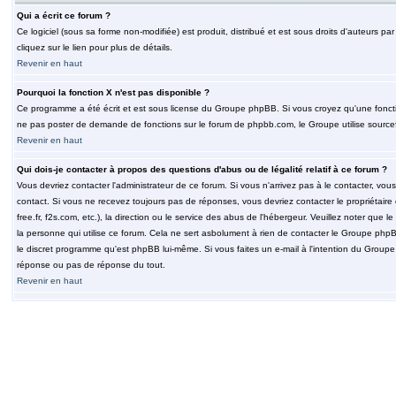
Qui a écrit ce forum ?
Ce logiciel (sous sa forme non-modifiée) est produit, distribué et est sous droits d'auteurs par
cliquez sur le lien pour plus de détails.
Revenir en haut
Pourquoi la fonction X n'est pas disponible ?
Ce programme a été écrit et est sous license du Groupe phpBB. Si vous croyez qu'une fonction
ne pas poster de demande de fonctions sur le forum de phpbb.com, le Groupe utilise sourcef
Revenir en haut
Qui dois-je contacter à propos des questions d'abus ou de légalité relatif à ce forum ?
Vous devriez contacter l'administrateur de ce forum. Si vous n'arrivez pas à le contacter, v
contact. Si vous ne recevez toujours pas de réponses, vous devriez contacter le propriétaire
free.fr, f2s.com, etc.), la direction ou le service des abus de l'hébergeur. Veuillez noter q
la personne qui utilise ce forum. Cela ne sert asbolument à rien de contacter le Groupe phpB
le discret programme qu'est phpBB lui-même. Si vous faites un e-mail à l'intention du Group
réponse ou pas de réponse du tout.
Revenir en haut