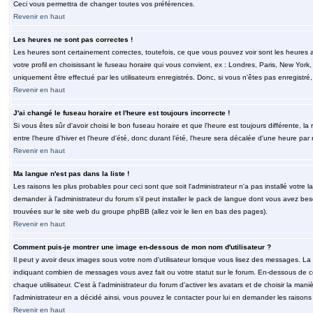
Ceci vous permettra de changer toutes vos préférences.
Revenir en haut
Les heures ne sont pas correctes !
Les heures sont certainement correctes, toutefois, ce que vous pouvez voir sont les heures a
votre profil en choisissant le fuseau horaire qui vous convient, ex : Londres, Paris, New Yor
uniquement être effectué par les utilisateurs enregistrés. Donc, si vous n'êtes pas enregistré,
Revenir en haut
J'ai changé le fuseau horaire et l'heure est toujours incorrecte !
Si vous êtes sûr d'avoir choisi le bon fuseau horaire et que l'heure est toujours différente, 
entre l'heure d'hiver et l'heure d'été, donc durant l'été, l'heure sera décalée d'une heure par r
Revenir en haut
Ma langue n'est pas dans la liste !
Les raisons les plus probables pour ceci sont que soit l'administrateur n'a pas installé votr
demander à l'administrateur du forum s'il peut installer le pack de langue dont vous avez besoi
trouvées sur le site web du groupe phpBB (allez voir le lien en bas des pages).
Revenir en haut
Comment puis-je montrer une image en-dessous de mon nom d'utilisateur ?
Il peut y avoir deux images sous votre nom d'utilisateur lorsque vous lisez des messages. La 
indiquant combien de messages vous avez fait ou votre statut sur le forum. En-dessous de 
chaque utilisateur. C'est à l'administrateur du forum d'activer les avatars et de choisir la man
l'administrateur en a décidé ainsi, vous pouvez le contacter pour lui en demander les raison
Revenir en haut