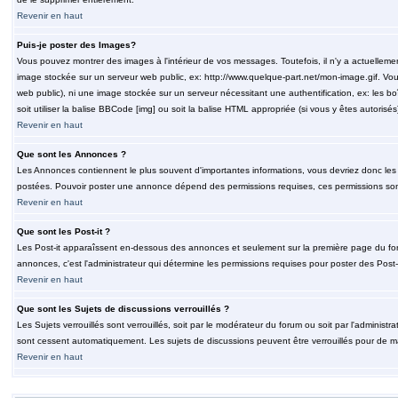
Revenir en haut
Puis-je poster des Images?
Vous pouvez montrer des images à l'intérieur de vos messages. Toutefois, il n'y a actuelle
image stockée sur un serveur web public, ex: http://www.quelque-part.net/mon-image.gif. Vous
web public), ni une image stockée sur un serveur nécessitant une authentification, ex: les b
soit utiliser la balise BBCode [img] ou soit la balise HTML appropriée (si vous y êtes autorisés
Revenir en haut
Que sont les Annonces ?
Les Annonces contiennent le plus souvent d'importantes informations, vous devriez donc le
postées. Pouvoir poster une annonce dépend des permissions requises, ces permissions sont d
Revenir en haut
Que sont les Post-it ?
Les Post-it apparaîssent en-dessous des annonces et seulement sur la première page du for
annonces, c'est l'administrateur qui détermine les permissions requises pour poster des Post
Revenir en haut
Que sont les Sujets de discussions verrouillés ?
Les Sujets verrouillés sont verrouillés, soit par le modérateur du forum ou soit par l'adminis
sont cessent automatiquement. Les sujets de discussions peuvent être verrouillés pour de ma
Revenir en haut