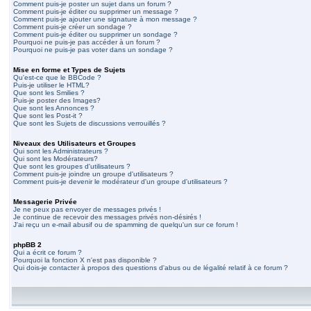
Comment puis-je poster un sujet dans un forum ?
Comment puis-je éditer ou supprimer un message ?
Comment puis-je ajouter une signature à mon message ?
Comment puis-je créer un sondage ?
Comment puis-je éditer ou supprimer un sondage ?
Pourquoi ne puis-je pas accéder à un forum ?
Pourquoi ne puis-je pas voter dans un sondage ?
Mise en forme et Types de Sujets
Qu'est-ce que le BBCode ?
Puis-je utiliser le HTML?
Que sont les Smilies ?
Puis-je poster des Images?
Que sont les Annonces ?
Que sont les Post-it ?
Que sont les Sujets de discussions verrouillés ?
Niveaux des Utilisateurs et Groupes
Qui sont les Administrateurs ?
Qui sont les Modérateurs?
Que sont les groupes d'utilisateurs ?
Comment puis-je joindre un groupe d'utilisateurs ?
Comment puis-je devenir le modérateur d'un groupe d'utilisateurs ?
Messagerie Privée
Je ne peux pas envoyer de messages privés !
Je continue de recevoir des messages privés non-désirés !
J'ai reçu un e-mail abusif ou de spamming de quelqu'un sur ce forum !
phpBB 2
Qui a écrit ce forum ?
Pourquoi la fonction X n'est pas disponible ?
Qui dois-je contacter à propos des questions d'abus ou de légalité relatif à ce forum ?