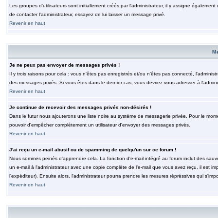
Les groupes d'utilisateurs sont initiallement créés par l'administrateur, il y assigne également
de contacter l'administrateur, essayez de lui laisser un message privé.
Revenir en haut
M
Je ne peux pas envoyer de messages privés !
Il y trois raisons pour cela : vous n'êtes pas enregistrés et/ou n'êtes pas connecté, l'admini
des messages privés. Si vous êtes dans le dernier cas, vous devriez vous adresser à l'adminis
Revenir en haut
Je continue de recevoir des messages privés non-désirés !
Dans le futur nous ajouterons une liste noire au système de messagerie privée. Pour le moment
pouvoir d'empêcher complètement un utilisateur d'envoyer des messages privés.
Revenir en haut
J'ai reçu un e-mail abusif ou de spamming de quelqu'un sur ce forum !
Nous sommes peinés d'apprendre cela. La fonction d'e-mail intégré au forum inclut des sauv
un e-mail à l'administrateur avec une copie complète de l'e-mail que vous avez reçu, il est im
l'expéditeur). Ensuite alors, l'administrateur pourra prendre les mesures répréssives qui s'imp
Revenir en haut