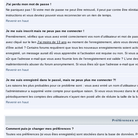
J'ai perdu mon mot de passe !
Ne paniquez pas ! Si votre mot de passe ne peut être retrouvé, il peut par contre être réinitia
instructions et vous devriez pouvoir vous reconnecter en un rien de temps.
Revenir en haut
Je me suis inscrit mais ne peux pas me connecter !
Premièrement, vérifiez que vous avez entré correctement vos nom d'utilisateur et mot de passe.
avez cliqué sur le lien
J'ai moins de 13 ans
au moment de l'enregistrement, alors vous devrez s
d'être activé ? Certains forums requièrent que tous les nouveaux enregistrements soient acti
enregistré, un message aurait dû vous apprendre si l'activation est requise ou non. Si vous ave
sûr que l'adresse e-mail que vous avez fournie lors de l'enregistrement est valide ? L'une des r
malintentionnés abuser du forum anonymement. Si vous êtes sûr que l'adresse e-mail que vous
Revenir en haut
Je me suis enregistré dans le passé, mais ne peux plus me connecter ?!
Les raisons les plus probables pour ce problème sont : vous avez entré un nom d'utilisateur o
l'administrateur a supprimé votre compte pour quelque raison. Si vous vous trouvez dans le de
périodiquement les comptes des utilisateurs n'ayant rien posté afin de réduire la taille de 
Revenir en haut
Préférences et
Comment puis-je changer mes préférences ?
Toutes vos préférences (si vous êtes enregistrés) sont stockées dans la base de données. Pour