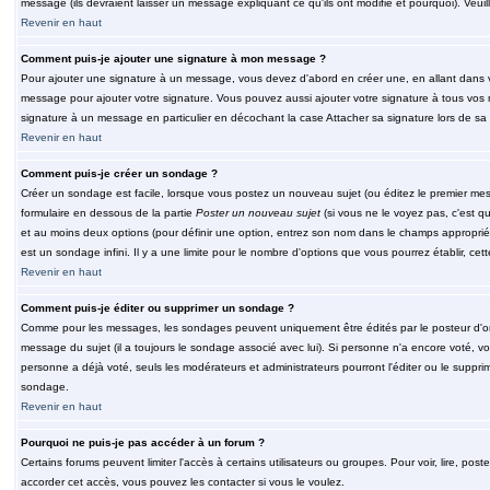
message (ils devraient laisser un message expliquant ce qu'ils ont modifié et pourquoi). Veu
Revenir en haut
Comment puis-je ajouter une signature à mon message ?
Pour ajouter une signature à un message, vous devez d'abord en créer une, en allant dans v
message pour ajouter votre signature. Vous pouvez aussi ajouter votre signature à tous vos 
signature à un message en particulier en décochant la case Attacher sa signature lors de sa 
Revenir en haut
Comment puis-je créer un sondage ?
Créer un sondage est facile, lorsque vous postez un nouveau sujet (ou éditez le premier mess
formulaire en dessous de la partie
Poster un nouveau sujet
(si vous ne le voyez pas, c'est q
et au moins deux options (pour définir une option, entrez son nom dans le champs approprié
est un sondage infini. Il y a une limite pour le nombre d'options que vous pourrez établir, cette
Revenir en haut
Comment puis-je éditer ou supprimer un sondage ?
Comme pour les messages, les sondages peuvent uniquement être édités par le posteur d'orig
message du sujet (il a toujours le sondage associé avec lui). Si personne n'a encore voté, v
personne a déjà voté, seuls les modérateurs et administrateurs pourront l'éditer ou le suppri
sondage.
Revenir en haut
Pourquoi ne puis-je pas accéder à un forum ?
Certains forums peuvent limiter l'accès à certains utilisateurs ou groupes. Pour voir, lire, pos
accorder cet accès, vous pouvez les contacter si vous le voulez.