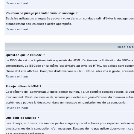
Revenir en haut
Pourquoi ne puis-je pas voter dans un sondage ?
Seuls les utilisateurs enregistrés peuvent voter dans un sondage (afin d'éviter le trucage de
probablement pas les droits d'accès appropriés.
Revenir en haut
Mise en f
Qu'est-ce que le BBCode ?
Le BBCode est une implémentation spéciale du HTML, l'activation de l'utilisation du BBCode e
composition). Le BBCode en lui-même est similaire au styile du HTML, les balises sont contenu
chose doit être affichée. Pour plus d'informations sur le BBCode, allez voir le guide, accessib
Revenir en haut
Puis-je utiliser le HTML?
Ceci dépend de l'administrateur qui le permet ou non, il a un contrôle complet dessus. Si vou
fonctionnent. C'est une mesure de
sécurité
pour éviter aux gens d'abuser du forum en utilisa
activé, vous pouvez le désactiver dans un message en particulier lors de sa composition.
Revenir en haut
Que sont les Smilies ?
Les Smileys, ou Emoticons sont de petites images qui sont utilisées pour exprimer certains sentim
emoticons lors de la composition d'un message. Essayez de ne pas utiliser abusivement ces smi
de le supprimer entièrement.