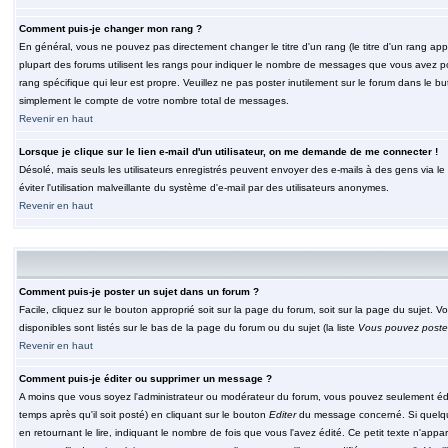
Comment puis-je changer mon rang ?
En général, vous ne pouvez pas directement changer le titre d'un rang (le titre d'un rang appar
plupart des forums utilisent les rangs pour indiquer le nombre de messages que vous avez post
rang spécifique qui leur est propre. Veuillez ne pas poster inutilement sur le forum dans le
simplement le compte de votre nombre total de messages.
Revenir en haut
Lorsque je clique sur le lien e-mail d'un utilisateur, on me demande de me connecter !
Désolé, mais seuls les utilisateurs enregistrés peuvent envoyer des e-mails à des gens via le fo
éviter l'utilisation malveillante du système d'e-mail par des utilisateurs anonymes.
Revenir en haut
Comment puis-je poster un sujet dans un forum ?
Facile, cliquez sur le bouton approprié soit sur la page du forum, soit sur la page du sujet. 
disponibles sont listés sur le bas de la page du forum ou du sujet (la liste
Vous pouvez poster
Revenir en haut
Comment puis-je éditer ou supprimer un message ?
A moins que vous soyez l'administrateur ou modérateur du forum, vous pouvez seulement éd
temps après qu'il soit posté) en cliquant sur le bouton
Editer
du message concerné. Si quelqu
en retournant le lire, indiquant le nombre de fois que vous l'avez édité. Ce petit texte n'app