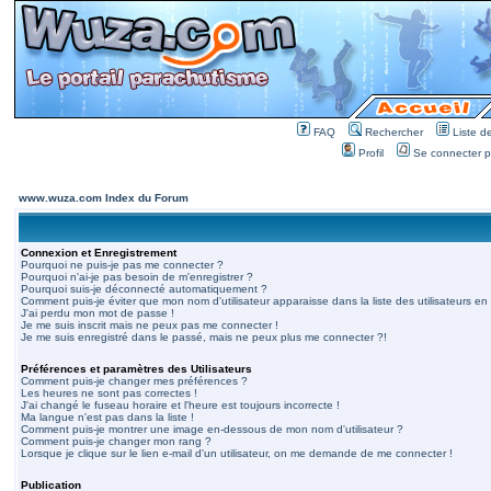
FAQ
Rechercher
Liste 
Profil
Se connecter po
www.wuza.com Index du Forum
Connexion et Enregistrement
Pourquoi ne puis-je pas me connecter ?
Pourquoi n'ai-je pas besoin de m'enregistrer ?
Pourquoi suis-je déconnecté automatiquement ?
Comment puis-je éviter que mon nom d'utilisateur apparaisse dans la liste des utilisateurs en 
J'ai perdu mon mot de passe !
Je me suis inscrit mais ne peux pas me connecter !
Je me suis enregistré dans le passé, mais ne peux plus me connecter ?!
Préférences et paramètres des Utilisateurs
Comment puis-je changer mes préférences ?
Les heures ne sont pas correctes !
J'ai changé le fuseau horaire et l'heure est toujours incorrecte !
Ma langue n'est pas dans la liste !
Comment puis-je montrer une image en-dessous de mon nom d'utilisateur ?
Comment puis-je changer mon rang ?
Lorsque je clique sur le lien e-mail d'un utilisateur, on me demande de me connecter !
Publication