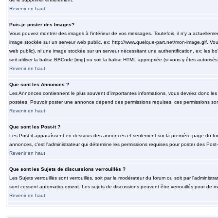
Revenir en haut
Puis-je poster des Images?
Vous pouvez montrer des images à l'intérieur de vos messages. Toutefois, il n'y a actuelle
image stockée sur un serveur web public, ex: http://www.quelque-part.net/mon-image.gif. Vous
web public), ni une image stockée sur un serveur nécessitant une authentification, ex: les b
soit utiliser la balise BBCode [img] ou soit la balise HTML appropriée (si vous y êtes autorisés
Revenir en haut
Que sont les Annonces ?
Les Annonces contiennent le plus souvent d'importantes informations, vous devriez donc le
postées. Pouvoir poster une annonce dépend des permissions requises, ces permissions sont d
Revenir en haut
Que sont les Post-it ?
Les Post-it apparaîssent en-dessous des annonces et seulement sur la première page du for
annonces, c'est l'administrateur qui détermine les permissions requises pour poster des Post
Revenir en haut
Que sont les Sujets de discussions verrouillés ?
Les Sujets verrouillés sont verrouillés, soit par le modérateur du forum ou soit par l'adminis
sont cessent automatiquement. Les sujets de discussions peuvent être verrouillés pour de ma
Revenir en haut