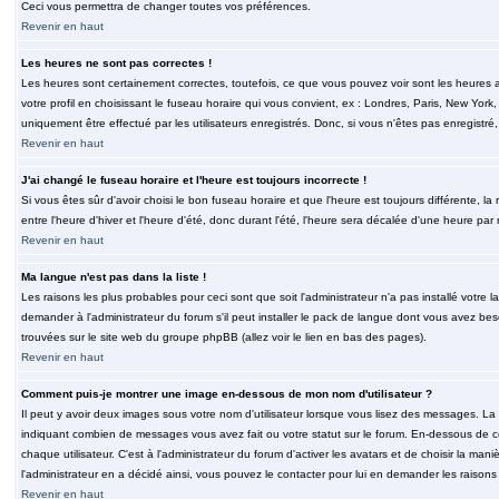
Ceci vous permettra de changer toutes vos préférences.
Revenir en haut
Les heures ne sont pas correctes !
Les heures sont certainement correctes, toutefois, ce que vous pouvez voir sont les heures a
votre profil en choisissant le fuseau horaire qui vous convient, ex : Londres, Paris, New Yor
uniquement être effectué par les utilisateurs enregistrés. Donc, si vous n'êtes pas enregistré,
Revenir en haut
J'ai changé le fuseau horaire et l'heure est toujours incorrecte !
Si vous êtes sûr d'avoir choisi le bon fuseau horaire et que l'heure est toujours différente, 
entre l'heure d'hiver et l'heure d'été, donc durant l'été, l'heure sera décalée d'une heure par r
Revenir en haut
Ma langue n'est pas dans la liste !
Les raisons les plus probables pour ceci sont que soit l'administrateur n'a pas installé votr
demander à l'administrateur du forum s'il peut installer le pack de langue dont vous avez besoi
trouvées sur le site web du groupe phpBB (allez voir le lien en bas des pages).
Revenir en haut
Comment puis-je montrer une image en-dessous de mon nom d'utilisateur ?
Il peut y avoir deux images sous votre nom d'utilisateur lorsque vous lisez des messages. La 
indiquant combien de messages vous avez fait ou votre statut sur le forum. En-dessous de 
chaque utilisateur. C'est à l'administrateur du forum d'activer les avatars et de choisir la man
l'administrateur en a décidé ainsi, vous pouvez le contacter pour lui en demander les raison
Revenir en haut