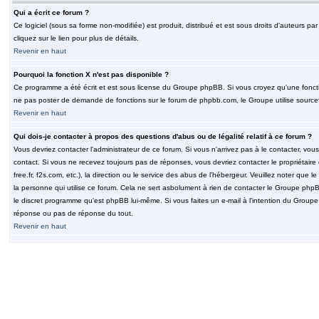
Qui a écrit ce forum ?
Ce logiciel (sous sa forme non-modifiée) est produit, distribué et est sous droits d'auteurs par
cliquez sur le lien pour plus de détails.
Revenir en haut
Pourquoi la fonction X n'est pas disponible ?
Ce programme a été écrit et est sous license du Groupe phpBB. Si vous croyez qu'une fonction
ne pas poster de demande de fonctions sur le forum de phpbb.com, le Groupe utilise sourcef
Revenir en haut
Qui dois-je contacter à propos des questions d'abus ou de légalité relatif à ce forum ?
Vous devriez contacter l'administrateur de ce forum. Si vous n'arrivez pas à le contacter, v
contact. Si vous ne recevez toujours pas de réponses, vous devriez contacter le propriétaire
free.fr, f2s.com, etc.), la direction ou le service des abus de l'hébergeur. Veuillez noter q
la personne qui utilise ce forum. Cela ne sert asbolument à rien de contacter le Groupe phpB
le discret programme qu'est phpBB lui-même. Si vous faites un e-mail à l'intention du Group
réponse ou pas de réponse du tout.
Revenir en haut