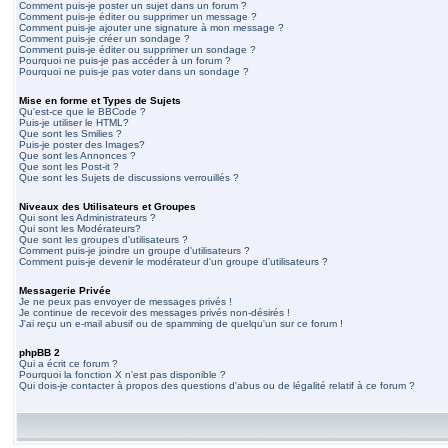
Comment puis-je poster un sujet dans un forum ?
Comment puis-je éditer ou supprimer un message ?
Comment puis-je ajouter une signature à mon message ?
Comment puis-je créer un sondage ?
Comment puis-je éditer ou supprimer un sondage ?
Pourquoi ne puis-je pas accéder à un forum ?
Pourquoi ne puis-je pas voter dans un sondage ?
Mise en forme et Types de Sujets
Qu'est-ce que le BBCode ?
Puis-je utiliser le HTML?
Que sont les Smilies ?
Puis-je poster des Images?
Que sont les Annonces ?
Que sont les Post-it ?
Que sont les Sujets de discussions verrouillés ?
Niveaux des Utilisateurs et Groupes
Qui sont les Administrateurs ?
Qui sont les Modérateurs?
Que sont les groupes d'utilisateurs ?
Comment puis-je joindre un groupe d'utilisateurs ?
Comment puis-je devenir le modérateur d'un groupe d'utilisateurs ?
Messagerie Privée
Je ne peux pas envoyer de messages privés !
Je continue de recevoir des messages privés non-désirés !
J'ai reçu un e-mail abusif ou de spamming de quelqu'un sur ce forum !
phpBB 2
Qui a écrit ce forum ?
Pourquoi la fonction X n'est pas disponible ?
Qui dois-je contacter à propos des questions d'abus ou de légalité relatif à ce forum ?