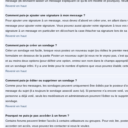
message (ils devraient laisser un message expliquant ce qu'ils ont modifié et pourquoi). Veu
Revenir en haut
Comment puis-je ajouter une signature à mon message ?
Pour ajouter une signature à un message, vous devez d'abord en créer une, en allant dans v
message pour ajouter votre signature. Vous pouvez aussi ajouter votre signature à tous vos 
signature à un message en particulier en décochant la case Attacher sa signature lors de sa 
Revenir en haut
Comment puis-je créer un sondage ?
Créer un sondage est facile, lorsque vous postez un nouveau sujet (ou éditez le premier mess
formulaire en dessous de la partie
Poster un nouveau sujet
(si vous ne le voyez pas, c'est q
et au moins deux options (pour définir une option, entrez son nom dans le champs approprié
est un sondage infini. Il y a une limite pour le nombre d'options que vous pourrez établir, cette
Revenir en haut
Comment puis-je éditer ou supprimer un sondage ?
Comme pour les messages, les sondages peuvent uniquement être édités par le posteur d'orig
message du sujet (il a toujours le sondage associé avec lui). Si personne n'a encore voté, v
personne a déjà voté, seuls les modérateurs et administrateurs pourront l'éditer ou le suppri
sondage.
Revenir en haut
Pourquoi ne puis-je pas accéder à un forum ?
Certains forums peuvent limiter l'accès à certains utilisateurs ou groupes. Pour voir, lire, pos
accorder cet accès, vous pouvez les contacter si vous le voulez.