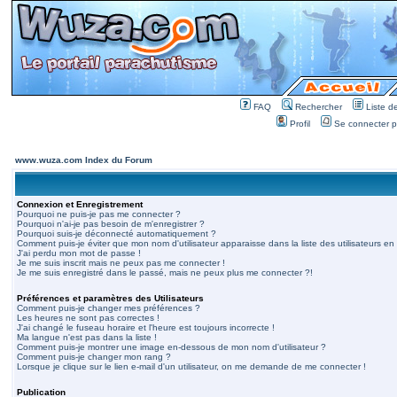
FAQ
Rechercher
Liste 
Profil
Se connecter po
www.wuza.com Index du Forum
Connexion et Enregistrement
Pourquoi ne puis-je pas me connecter ?
Pourquoi n'ai-je pas besoin de m'enregistrer ?
Pourquoi suis-je déconnecté automatiquement ?
Comment puis-je éviter que mon nom d'utilisateur apparaisse dans la liste des utilisateurs en 
J'ai perdu mon mot de passe !
Je me suis inscrit mais ne peux pas me connecter !
Je me suis enregistré dans le passé, mais ne peux plus me connecter ?!
Préférences et paramètres des Utilisateurs
Comment puis-je changer mes préférences ?
Les heures ne sont pas correctes !
J'ai changé le fuseau horaire et l'heure est toujours incorrecte !
Ma langue n'est pas dans la liste !
Comment puis-je montrer une image en-dessous de mon nom d'utilisateur ?
Comment puis-je changer mon rang ?
Lorsque je clique sur le lien e-mail d'un utilisateur, on me demande de me connecter !
Publication