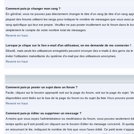
Comment puis-je changer mon rang ?
En général, vous ne pouvez pas directement changer le titre d'un rang (le titre d'un rang appar
plupart des forums utilisent les rangs pour indiquer le nombre de messages que vous avez post
rang spécifique qui leur est propre. Veuillez ne pas poster inutilement sur le forum dans le
simplement le compte de votre nombre total de messages.
Revenir en haut
Lorsque je clique sur le lien e-mail d'un utilisateur, on me demande de me connecter !
Désolé, mais seuls les utilisateurs enregistrés peuvent envoyer des e-mails à des gens via le fo
éviter l'utilisation malveillante du système d'e-mail par des utilisateurs anonymes.
Revenir en haut
Comment puis-je poster un sujet dans un forum ?
Facile, cliquez sur le bouton approprié soit sur la page du forum, soit sur la page du sujet. 
disponibles sont listés sur le bas de la page du forum ou du sujet (la liste
Vous pouvez poster
Revenir en haut
Comment puis-je éditer ou supprimer un message ?
A moins que vous soyez l'administrateur ou modérateur du forum, vous pouvez seulement éd
temps après qu'il soit posté) en cliquant sur le bouton
Editer
du message concerné. Si quelqu
en retournant le lire, indiquant le nombre de fois que vous l'avez édité. Ce petit texte n'app