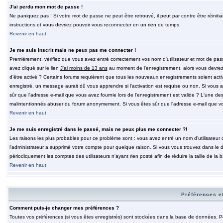
J'ai perdu mon mot de passe !
Ne paniquez pas ! Si votre mot de passe ne peut être retrouvé, il peut par contre être réinitia
instructions et vous devriez pouvoir vous reconnecter en un rien de temps.
Revenir en haut
Je me suis inscrit mais ne peux pas me connecter !
Premièrement, vérifiez que vous avez entré correctement vos nom d'utilisateur et mot de passe.
avez cliqué sur le lien
J'ai moins de 13 ans
au moment de l'enregistrement, alors vous devrez s
d'être activé ? Certains forums requièrent que tous les nouveaux enregistrements soient acti
enregistré, un message aurait dû vous apprendre si l'activation est requise ou non. Si vous ave
sûr que l'adresse e-mail que vous avez fournie lors de l'enregistrement est valide ? L'une des r
malintentionnés abuser du forum anonymement. Si vous êtes sûr que l'adresse e-mail que vous
Revenir en haut
Je me suis enregistré dans le passé, mais ne peux plus me connecter ?!
Les raisons les plus probables pour ce problème sont : vous avez entré un nom d'utilisateur o
l'administrateur a supprimé votre compte pour quelque raison. Si vous vous trouvez dans le de
périodiquement les comptes des utilisateurs n'ayant rien posté afin de réduire la taille de 
Revenir en haut
Préférences et
Comment puis-je changer mes préférences ?
Toutes vos préférences (si vous êtes enregistrés) sont stockées dans la base de données. Pour