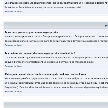
Les groupes d'utilisateurs sont initiallement créés par l'administrateur, il y assigne également
de contacter l'administrateur, essayez de lui laisser un message privé.
Revenir en haut
M
Je ne peux pas envoyer de messages privés !
Il y trois raisons pour cela : vous n'êtes pas enregistrés et/ou n'êtes pas connecté, l'admini
des messages privés. Si vous êtes dans le dernier cas, vous devriez vous adresser à l'adminis
Revenir en haut
Je continue de recevoir des messages privés non-désirés !
Dans le futur nous ajouterons une liste noire au système de messagerie privée. Pour le moment
pouvoir d'empêcher complètement un utilisateur d'envoyer des messages privés.
Revenir en haut
J'ai reçu un e-mail abusif ou de spamming de quelqu'un sur ce forum !
Nous sommes peinés d'apprendre cela. La fonction d'e-mail intégré au forum inclut des sauv
un e-mail à l'administrateur avec une copie complète de l'e-mail que vous avez reçu, il est im
l'expéditeur). Ensuite alors, l'administrateur pourra prendre les mesures répréssives qui s'imp
Revenir en haut