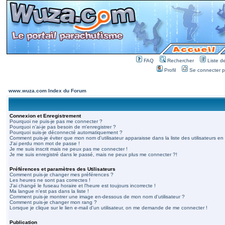
FAQ
Rechercher
Liste 
Profil
Se connecter po
www.wuza.com Index du Forum
Connexion et Enregistrement
Pourquoi ne puis-je pas me connecter ?
Pourquoi n'ai-je pas besoin de m'enregistrer ?
Pourquoi suis-je déconnecté automatiquement ?
Comment puis-je éviter que mon nom d'utilisateur apparaisse dans la liste des utilisateurs en 
J'ai perdu mon mot de passe !
Je me suis inscrit mais ne peux pas me connecter !
Je me suis enregistré dans le passé, mais ne peux plus me connecter ?!
Préférences et paramètres des Utilisateurs
Comment puis-je changer mes préférences ?
Les heures ne sont pas correctes !
J'ai changé le fuseau horaire et l'heure est toujours incorrecte !
Ma langue n'est pas dans la liste !
Comment puis-je montrer une image en-dessous de mon nom d'utilisateur ?
Comment puis-je changer mon rang ?
Lorsque je clique sur le lien e-mail d'un utilisateur, on me demande de me connecter !
Publication