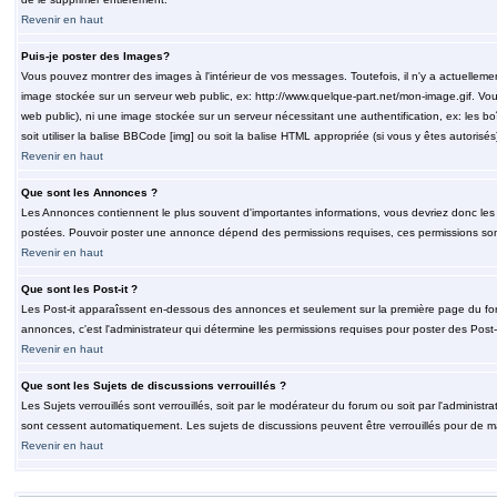
Revenir en haut
Puis-je poster des Images?
Vous pouvez montrer des images à l'intérieur de vos messages. Toutefois, il n'y a actuelle
image stockée sur un serveur web public, ex: http://www.quelque-part.net/mon-image.gif. Vous
web public), ni une image stockée sur un serveur nécessitant une authentification, ex: les b
soit utiliser la balise BBCode [img] ou soit la balise HTML appropriée (si vous y êtes autorisés
Revenir en haut
Que sont les Annonces ?
Les Annonces contiennent le plus souvent d'importantes informations, vous devriez donc le
postées. Pouvoir poster une annonce dépend des permissions requises, ces permissions sont d
Revenir en haut
Que sont les Post-it ?
Les Post-it apparaîssent en-dessous des annonces et seulement sur la première page du for
annonces, c'est l'administrateur qui détermine les permissions requises pour poster des Post
Revenir en haut
Que sont les Sujets de discussions verrouillés ?
Les Sujets verrouillés sont verrouillés, soit par le modérateur du forum ou soit par l'adminis
sont cessent automatiquement. Les sujets de discussions peuvent être verrouillés pour de ma
Revenir en haut