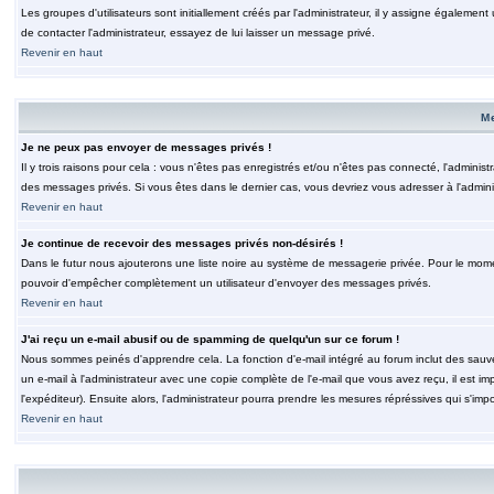
Les groupes d'utilisateurs sont initiallement créés par l'administrateur, il y assigne également
de contacter l'administrateur, essayez de lui laisser un message privé.
Revenir en haut
M
Je ne peux pas envoyer de messages privés !
Il y trois raisons pour cela : vous n'êtes pas enregistrés et/ou n'êtes pas connecté, l'admini
des messages privés. Si vous êtes dans le dernier cas, vous devriez vous adresser à l'adminis
Revenir en haut
Je continue de recevoir des messages privés non-désirés !
Dans le futur nous ajouterons une liste noire au système de messagerie privée. Pour le moment
pouvoir d'empêcher complètement un utilisateur d'envoyer des messages privés.
Revenir en haut
J'ai reçu un e-mail abusif ou de spamming de quelqu'un sur ce forum !
Nous sommes peinés d'apprendre cela. La fonction d'e-mail intégré au forum inclut des sauv
un e-mail à l'administrateur avec une copie complète de l'e-mail que vous avez reçu, il est im
l'expéditeur). Ensuite alors, l'administrateur pourra prendre les mesures répréssives qui s'imp
Revenir en haut