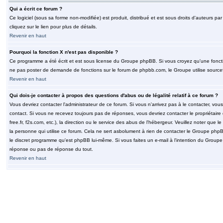
Qui a écrit ce forum ?
Ce logiciel (sous sa forme non-modifiée) est produit, distribué et est sous droits d'auteurs par
cliquez sur le lien pour plus de détails.
Revenir en haut
Pourquoi la fonction X n'est pas disponible ?
Ce programme a été écrit et est sous license du Groupe phpBB. Si vous croyez qu'une fonction
ne pas poster de demande de fonctions sur le forum de phpbb.com, le Groupe utilise sourcef
Revenir en haut
Qui dois-je contacter à propos des questions d'abus ou de légalité relatif à ce forum ?
Vous devriez contacter l'administrateur de ce forum. Si vous n'arrivez pas à le contacter, v
contact. Si vous ne recevez toujours pas de réponses, vous devriez contacter le propriétaire
free.fr, f2s.com, etc.), la direction ou le service des abus de l'hébergeur. Veuillez noter q
la personne qui utilise ce forum. Cela ne sert asbolument à rien de contacter le Groupe phpB
le discret programme qu'est phpBB lui-même. Si vous faites un e-mail à l'intention du Group
réponse ou pas de réponse du tout.
Revenir en haut