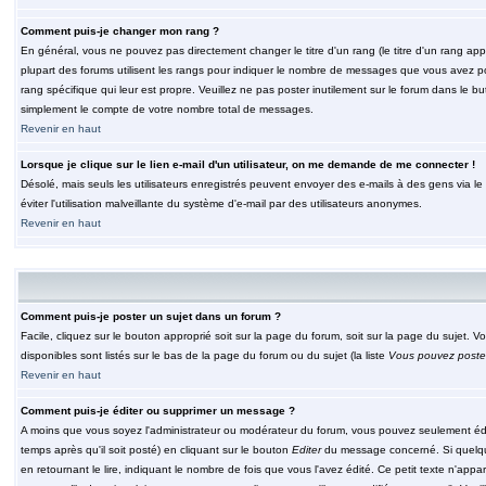
Comment puis-je changer mon rang ?
En général, vous ne pouvez pas directement changer le titre d'un rang (le titre d'un rang appar
plupart des forums utilisent les rangs pour indiquer le nombre de messages que vous avez post
rang spécifique qui leur est propre. Veuillez ne pas poster inutilement sur le forum dans le
simplement le compte de votre nombre total de messages.
Revenir en haut
Lorsque je clique sur le lien e-mail d'un utilisateur, on me demande de me connecter !
Désolé, mais seuls les utilisateurs enregistrés peuvent envoyer des e-mails à des gens via le fo
éviter l'utilisation malveillante du système d'e-mail par des utilisateurs anonymes.
Revenir en haut
Comment puis-je poster un sujet dans un forum ?
Facile, cliquez sur le bouton approprié soit sur la page du forum, soit sur la page du sujet. 
disponibles sont listés sur le bas de la page du forum ou du sujet (la liste
Vous pouvez poster
Revenir en haut
Comment puis-je éditer ou supprimer un message ?
A moins que vous soyez l'administrateur ou modérateur du forum, vous pouvez seulement éd
temps après qu'il soit posté) en cliquant sur le bouton
Editer
du message concerné. Si quelqu
en retournant le lire, indiquant le nombre de fois que vous l'avez édité. Ce petit texte n'app