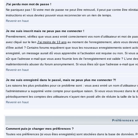
J'ai perdu mon mot de passe !
Ne paniquez pas ! Si votre mot de passe ne peut être retrouvé, il peut par contre être réinitia
instructions et vous devriez pouvoir vous reconnecter en un rien de temps.
Revenir en haut
Je me suis inscrit mais ne peux pas me connecter !
Premièrement, vérifiez que vous avez entré correctement vos nom d'utilisateur et mot de passe.
avez cliqué sur le lien
J'ai moins de 13 ans
au moment de l'enregistrement, alors vous devrez s
d'être activé ? Certains forums requièrent que tous les nouveaux enregistrements soient acti
enregistré, un message aurait dû vous apprendre si l'activation est requise ou non. Si vous ave
sûr que l'adresse e-mail que vous avez fournie lors de l'enregistrement est valide ? L'une des r
malintentionnés abuser du forum anonymement. Si vous êtes sûr que l'adresse e-mail que vous
Revenir en haut
Je me suis enregistré dans le passé, mais ne peux plus me connecter ?!
Les raisons les plus probables pour ce problème sont : vous avez entré un nom d'utilisateur o
l'administrateur a supprimé votre compte pour quelque raison. Si vous vous trouvez dans le de
périodiquement les comptes des utilisateurs n'ayant rien posté afin de réduire la taille de 
Revenir en haut
Préférences et
Comment puis-je changer mes préférences ?
Toutes vos préférences (si vous êtes enregistrés) sont stockées dans la base de données. Pour