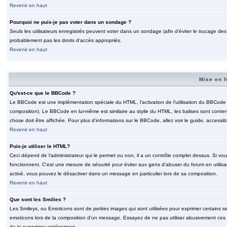
Revenir en haut
Pourquoi ne puis-je pas voter dans un sondage ?
Seuls les utilisateurs enregistrés peuvent voter dans un sondage (afin d'éviter le trucage de
probablement pas les droits d'accès appropriés.
Revenir en haut
Mise en f
Qu'est-ce que le BBCode ?
Le BBCode est une implémentation spéciale du HTML, l'activation de l'utilisation du BBCode e
composition). Le BBCode en lui-même est similaire au styile du HTML, les balises sont contenu
chose doit être affichée. Pour plus d'informations sur le BBCode, allez voir le guide, accessib
Revenir en haut
Puis-je utiliser le HTML?
Ceci dépend de l'administrateur qui le permet ou non, il a un contrôle complet dessus. Si vou
fonctionnent. C'est une mesure de
sécurité
pour éviter aux gens d'abuser du forum en utilisa
activé, vous pouvez le désactiver dans un message en particulier lors de sa composition.
Revenir en haut
Que sont les Smilies ?
Les Smileys, ou Emoticons sont de petites images qui sont utilisées pour exprimer certains sentim
emoticons lors de la composition d'un message. Essayez de ne pas utiliser abusivement ces smi
de le supprimer entièrement.