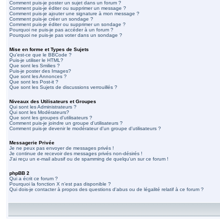
Comment puis-je poster un sujet dans un forum ?
Comment puis-je éditer ou supprimer un message ?
Comment puis-je ajouter une signature à mon message ?
Comment puis-je créer un sondage ?
Comment puis-je éditer ou supprimer un sondage ?
Pourquoi ne puis-je pas accéder à un forum ?
Pourquoi ne puis-je pas voter dans un sondage ?
Mise en forme et Types de Sujets
Qu'est-ce que le BBCode ?
Puis-je utiliser le HTML?
Que sont les Smilies ?
Puis-je poster des Images?
Que sont les Annonces ?
Que sont les Post-it ?
Que sont les Sujets de discussions verrouillés ?
Niveaux des Utilisateurs et Groupes
Qui sont les Administrateurs ?
Qui sont les Modérateurs?
Que sont les groupes d'utilisateurs ?
Comment puis-je joindre un groupe d'utilisateurs ?
Comment puis-je devenir le modérateur d'un groupe d'utilisateurs ?
Messagerie Privée
Je ne peux pas envoyer de messages privés !
Je continue de recevoir des messages privés non-désirés !
J'ai reçu un e-mail abusif ou de spamming de quelqu'un sur ce forum !
phpBB 2
Qui a écrit ce forum ?
Pourquoi la fonction X n'est pas disponible ?
Qui dois-je contacter à propos des questions d'abus ou de légalité relatif à ce forum ?