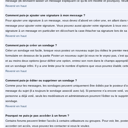
message (ils devraient laisser un message expliquant ce qu'ils ont modifié et pourquoi). Veu
Revenir en haut
Comment puis-je ajouter une signature à mon message ?
Pour ajouter une signature à un message, vous devez d'abord en créer une, en allant dans v
message pour ajouter votre signature. Vous pouvez aussi ajouter votre signature à tous vos 
signature à un message en particulier en décochant la case Attacher sa signature lors de sa 
Revenir en haut
Comment puis-je créer un sondage ?
Créer un sondage est facile, lorsque vous postez un nouveau sujet (ou éditez le premier mess
formulaire en dessous de la partie
Poster un nouveau sujet
(si vous ne le voyez pas, c'est q
et au moins deux options (pour définir une option, entrez son nom dans le champs approprié
est un sondage infini. Il y a une limite pour le nombre d'options que vous pourrez établir, cette
Revenir en haut
Comment puis-je éditer ou supprimer un sondage ?
Comme pour les messages, les sondages peuvent uniquement être édités par le posteur d'orig
message du sujet (il a toujours le sondage associé avec lui). Si personne n'a encore voté, v
personne a déjà voté, seuls les modérateurs et administrateurs pourront l'éditer ou le suppri
sondage.
Revenir en haut
Pourquoi ne puis-je pas accéder à un forum ?
Certains forums peuvent limiter l'accès à certains utilisateurs ou groupes. Pour voir, lire, pos
accorder cet accès, vous pouvez les contacter si vous le voulez.