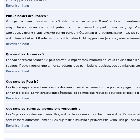
Revenir en haut
Puis-je poster des Images?
Vous pouvez montrer des images à l'intérieur de vos messages. Toutefois, il n'y a actuelle
image stockée sur un serveur web public, ex: http://www.quelque-part.net/mon-image.gif. Vous
web public), ni une image stockée sur un serveur nécessitant une authentification, ex: les b
soit utiliser la balise BBCode [img] ou soit la balise HTML appropriée (si vous y êtes autorisés
Revenir en haut
Que sont les Annonces ?
Les Annonces contiennent le plus souvent d'importantes informations, vous devriez donc le
postées. Pouvoir poster une annonce dépend des permissions requises, ces permissions sont d
Revenir en haut
Que sont les Post-it ?
Les Post-it apparaîssent en-dessous des annonces et seulement sur la première page du for
annonces, c'est l'administrateur qui détermine les permissions requises pour poster des Post
Revenir en haut
Que sont les Sujets de discussions verrouillés ?
Les Sujets verrouillés sont verrouillés, soit par le modérateur du forum ou soit par l'adminis
sont cessent automatiquement. Les sujets de discussions peuvent être verrouillés pour de ma
Revenir en haut