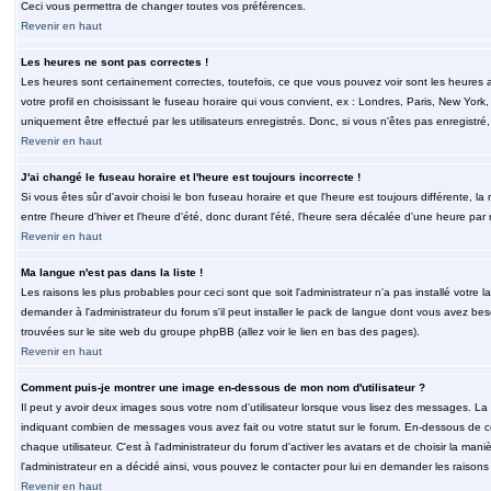
Ceci vous permettra de changer toutes vos préférences.
Revenir en haut
Les heures ne sont pas correctes !
Les heures sont certainement correctes, toutefois, ce que vous pouvez voir sont les heures a
votre profil en choisissant le fuseau horaire qui vous convient, ex : Londres, Paris, New Yor
uniquement être effectué par les utilisateurs enregistrés. Donc, si vous n'êtes pas enregistré,
Revenir en haut
J'ai changé le fuseau horaire et l'heure est toujours incorrecte !
Si vous êtes sûr d'avoir choisi le bon fuseau horaire et que l'heure est toujours différente, 
entre l'heure d'hiver et l'heure d'été, donc durant l'été, l'heure sera décalée d'une heure par r
Revenir en haut
Ma langue n'est pas dans la liste !
Les raisons les plus probables pour ceci sont que soit l'administrateur n'a pas installé votr
demander à l'administrateur du forum s'il peut installer le pack de langue dont vous avez besoi
trouvées sur le site web du groupe phpBB (allez voir le lien en bas des pages).
Revenir en haut
Comment puis-je montrer une image en-dessous de mon nom d'utilisateur ?
Il peut y avoir deux images sous votre nom d'utilisateur lorsque vous lisez des messages. La 
indiquant combien de messages vous avez fait ou votre statut sur le forum. En-dessous de 
chaque utilisateur. C'est à l'administrateur du forum d'activer les avatars et de choisir la man
l'administrateur en a décidé ainsi, vous pouvez le contacter pour lui en demander les raison
Revenir en haut