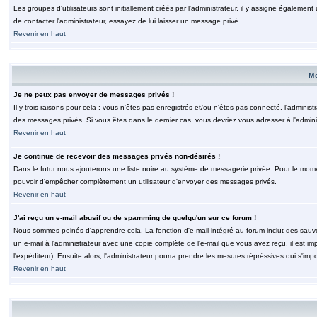
Les groupes d'utilisateurs sont initiallement créés par l'administrateur, il y assigne également
de contacter l'administrateur, essayez de lui laisser un message privé.
Revenir en haut
M
Je ne peux pas envoyer de messages privés !
Il y trois raisons pour cela : vous n'êtes pas enregistrés et/ou n'êtes pas connecté, l'admini
des messages privés. Si vous êtes dans le dernier cas, vous devriez vous adresser à l'adminis
Revenir en haut
Je continue de recevoir des messages privés non-désirés !
Dans le futur nous ajouterons une liste noire au système de messagerie privée. Pour le moment
pouvoir d'empêcher complètement un utilisateur d'envoyer des messages privés.
Revenir en haut
J'ai reçu un e-mail abusif ou de spamming de quelqu'un sur ce forum !
Nous sommes peinés d'apprendre cela. La fonction d'e-mail intégré au forum inclut des sauv
un e-mail à l'administrateur avec une copie complète de l'e-mail que vous avez reçu, il est im
l'expéditeur). Ensuite alors, l'administrateur pourra prendre les mesures répréssives qui s'imp
Revenir en haut