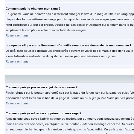
Comment puis-je changer mon rang ?
En général, vous ne pouvez pas directement changer le titre d'un rang (le titre d'un rang appar
plupart des forums utilisent les rangs pour indiquer le nombre de messages que vous avez post
rang spécifique qui leur est propre. Veuillez ne pas poster inutilement sur le forum dans le
simplement le compte de votre nombre total de messages.
Revenir en haut
Lorsque je clique sur le lien e-mail d'un utilisateur, on me demande de me connecter !
Désolé, mais seuls les utilisateurs enregistrés peuvent envoyer des e-mails à des gens via le fo
éviter l'utilisation malveillante du système d'e-mail par des utilisateurs anonymes.
Revenir en haut
Comment puis-je poster un sujet dans un forum ?
Facile, cliquez sur le bouton approprié soit sur la page du forum, soit sur la page du sujet. 
disponibles sont listés sur le bas de la page du forum ou du sujet (la liste
Vous pouvez poster
Revenir en haut
Comment puis-je éditer ou supprimer un message ?
A moins que vous soyez l'administrateur ou modérateur du forum, vous pouvez seulement éd
temps après qu'il soit posté) en cliquant sur le bouton
Editer
du message concerné. Si quelqu
en retournant le lire, indiquant le nombre de fois que vous l'avez édité. Ce petit texte n'app