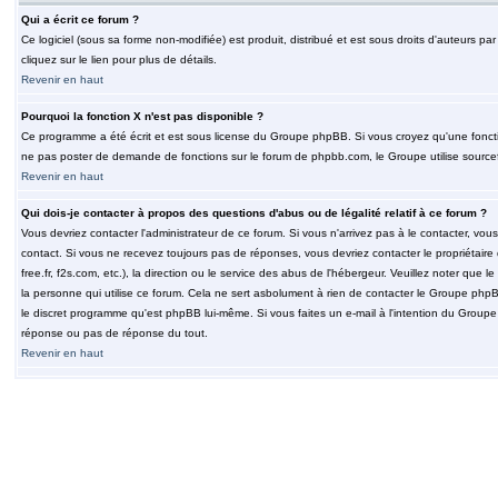
Qui a écrit ce forum ?
Ce logiciel (sous sa forme non-modifiée) est produit, distribué et est sous droits d'auteurs par
cliquez sur le lien pour plus de détails.
Revenir en haut
Pourquoi la fonction X n'est pas disponible ?
Ce programme a été écrit et est sous license du Groupe phpBB. Si vous croyez qu'une fonction
ne pas poster de demande de fonctions sur le forum de phpbb.com, le Groupe utilise sourcef
Revenir en haut
Qui dois-je contacter à propos des questions d'abus ou de légalité relatif à ce forum ?
Vous devriez contacter l'administrateur de ce forum. Si vous n'arrivez pas à le contacter, v
contact. Si vous ne recevez toujours pas de réponses, vous devriez contacter le propriétaire
free.fr, f2s.com, etc.), la direction ou le service des abus de l'hébergeur. Veuillez noter q
la personne qui utilise ce forum. Cela ne sert asbolument à rien de contacter le Groupe phpB
le discret programme qu'est phpBB lui-même. Si vous faites un e-mail à l'intention du Group
réponse ou pas de réponse du tout.
Revenir en haut