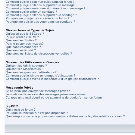
Comment puis-je poster un sujet dans un forum ?
Comment puis-je éditer ou supprimer un message ?
Comment puis-je ajouter une signature à mon message ?
Comment puis-je créer un sondage ?
Comment puis-je éditer ou supprimer un sondage ?
Pourquoi ne puis-je pas accéder à un forum ?
Pourquoi ne puis-je pas voter dans un sondage ?
Mise en forme et Types de Sujets
Qu'est-ce que le BBCode ?
Puis-je utiliser le HTML?
Que sont les Smilies ?
Puis-je poster des Images?
Que sont les Annonces ?
Que sont les Post-it ?
Que sont les Sujets de discussions verrouillés ?
Niveaux des Utilisateurs et Groupes
Qui sont les Administrateurs ?
Qui sont les Modérateurs?
Que sont les groupes d'utilisateurs ?
Comment puis-je joindre un groupe d'utilisateurs ?
Comment puis-je devenir le modérateur d'un groupe d'utilisateurs ?
Messagerie Privée
Je ne peux pas envoyer de messages privés !
Je continue de recevoir des messages privés non-désirés !
J'ai reçu un e-mail abusif ou de spamming de quelqu'un sur ce forum !
phpBB 2
Qui a écrit ce forum ?
Pourquoi la fonction X n'est pas disponible ?
Qui dois-je contacter à propos des questions d'abus ou de légalité relatif à ce forum ?