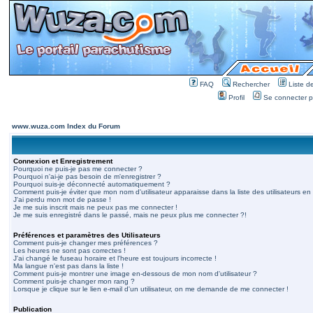
FAQ
Rechercher
Liste 
Profil
Se connecter po
www.wuza.com Index du Forum
Connexion et Enregistrement
Pourquoi ne puis-je pas me connecter ?
Pourquoi n'ai-je pas besoin de m'enregistrer ?
Pourquoi suis-je déconnecté automatiquement ?
Comment puis-je éviter que mon nom d'utilisateur apparaisse dans la liste des utilisateurs en 
J'ai perdu mon mot de passe !
Je me suis inscrit mais ne peux pas me connecter !
Je me suis enregistré dans le passé, mais ne peux plus me connecter ?!
Préférences et paramètres des Utilisateurs
Comment puis-je changer mes préférences ?
Les heures ne sont pas correctes !
J'ai changé le fuseau horaire et l'heure est toujours incorrecte !
Ma langue n'est pas dans la liste !
Comment puis-je montrer une image en-dessous de mon nom d'utilisateur ?
Comment puis-je changer mon rang ?
Lorsque je clique sur le lien e-mail d'un utilisateur, on me demande de me connecter !
Publication