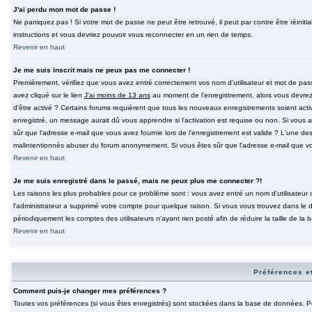
J'ai perdu mon mot de passe !
Ne paniquez pas ! Si votre mot de passe ne peut être retrouvé, il peut par contre être réinitia
instructions et vous devriez pouvoir vous reconnecter en un rien de temps.
Revenir en haut
Je me suis inscrit mais ne peux pas me connecter !
Premièrement, vérifiez que vous avez entré correctement vos nom d'utilisateur et mot de passe.
avez cliqué sur le lien
J'ai moins de 13 ans
au moment de l'enregistrement, alors vous devrez s
d'être activé ? Certains forums requièrent que tous les nouveaux enregistrements soient acti
enregistré, un message aurait dû vous apprendre si l'activation est requise ou non. Si vous ave
sûr que l'adresse e-mail que vous avez fournie lors de l'enregistrement est valide ? L'une des r
malintentionnés abuser du forum anonymement. Si vous êtes sûr que l'adresse e-mail que vous
Revenir en haut
Je me suis enregistré dans le passé, mais ne peux plus me connecter ?!
Les raisons les plus probables pour ce problème sont : vous avez entré un nom d'utilisateur o
l'administrateur a supprimé votre compte pour quelque raison. Si vous vous trouvez dans le de
périodiquement les comptes des utilisateurs n'ayant rien posté afin de réduire la taille de 
Revenir en haut
Préférences et
Comment puis-je changer mes préférences ?
Toutes vos préférences (si vous êtes enregistrés) sont stockées dans la base de données. Pour