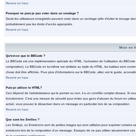
Revenir en haut
Pourquoi ne puis-je pas voter dans un sondage ?
Seuls les utilisateurs enregistrés peuvent voter dans un sondage (afin d'éviter le trucage de
probablement pas les droits d'accès appropriés.
Revenir en haut
Mise en f
Qu'est-ce que le BBCode ?
Le BBCode est une implémentation spéciale du HTML, l'activation de l'utilisation du BBCode e
composition). Le BBCode en lui-même est similaire au styile du HTML, les balises sont contenu
chose doit être affichée. Pour plus d'informations sur le BBCode, allez voir le guide, accessib
Revenir en haut
Puis-je utiliser le HTML?
Ceci dépend de l'administrateur qui le permet ou non, il a un contrôle complet dessus. Si vou
fonctionnent. C'est une mesure de
sécurité
pour éviter aux gens d'abuser du forum en utilisa
activé, vous pouvez le désactiver dans un message en particulier lors de sa composition.
Revenir en haut
Que sont les Smilies ?
Les Smileys, ou Emoticons sont de petites images qui sont utilisées pour exprimer certains sentim
emoticons lors de la composition d'un message. Essayez de ne pas utiliser abusivement ces smi
de le supprimer entièrement.