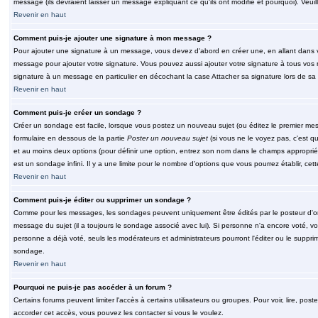
message (ils devraient laisser un message expliquant ce qu'ils ont modifié et pourquoi). Veu
Revenir en haut
Comment puis-je ajouter une signature à mon message ?
Pour ajouter une signature à un message, vous devez d'abord en créer une, en allant dans v
message pour ajouter votre signature. Vous pouvez aussi ajouter votre signature à tous vos 
signature à un message en particulier en décochant la case Attacher sa signature lors de sa 
Revenir en haut
Comment puis-je créer un sondage ?
Créer un sondage est facile, lorsque vous postez un nouveau sujet (ou éditez le premier mess
formulaire en dessous de la partie
Poster un nouveau sujet
(si vous ne le voyez pas, c'est q
et au moins deux options (pour définir une option, entrez son nom dans le champs approprié
est un sondage infini. Il y a une limite pour le nombre d'options que vous pourrez établir, cette
Revenir en haut
Comment puis-je éditer ou supprimer un sondage ?
Comme pour les messages, les sondages peuvent uniquement être édités par le posteur d'orig
message du sujet (il a toujours le sondage associé avec lui). Si personne n'a encore voté, v
personne a déjà voté, seuls les modérateurs et administrateurs pourront l'éditer ou le suppri
sondage.
Revenir en haut
Pourquoi ne puis-je pas accéder à un forum ?
Certains forums peuvent limiter l'accès à certains utilisateurs ou groupes. Pour voir, lire, pos
accorder cet accès, vous pouvez les contacter si vous le voulez.