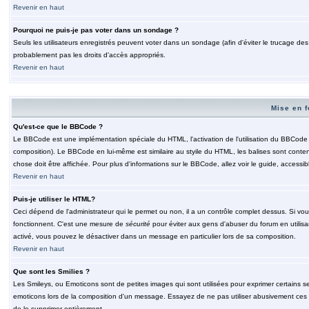
Revenir en haut
Pourquoi ne puis-je pas voter dans un sondage ?
Seuls les utilisateurs enregistrés peuvent voter dans un sondage (afin d'éviter le trucage de
probablement pas les droits d'accès appropriés.
Revenir en haut
Mise en f
Qu'est-ce que le BBCode ?
Le BBCode est une implémentation spéciale du HTML, l'activation de l'utilisation du BBCode e
composition). Le BBCode en lui-même est similaire au styile du HTML, les balises sont contenu
chose doit être affichée. Pour plus d'informations sur le BBCode, allez voir le guide, accessib
Revenir en haut
Puis-je utiliser le HTML?
Ceci dépend de l'administrateur qui le permet ou non, il a un contrôle complet dessus. Si vou
fonctionnent. C'est une mesure de
sécurité
pour éviter aux gens d'abuser du forum en utilisa
activé, vous pouvez le désactiver dans un message en particulier lors de sa composition.
Revenir en haut
Que sont les Smilies ?
Les Smileys, ou Emoticons sont de petites images qui sont utilisées pour exprimer certains sentim
emoticons lors de la composition d'un message. Essayez de ne pas utiliser abusivement ces smi
de le supprimer entièrement.