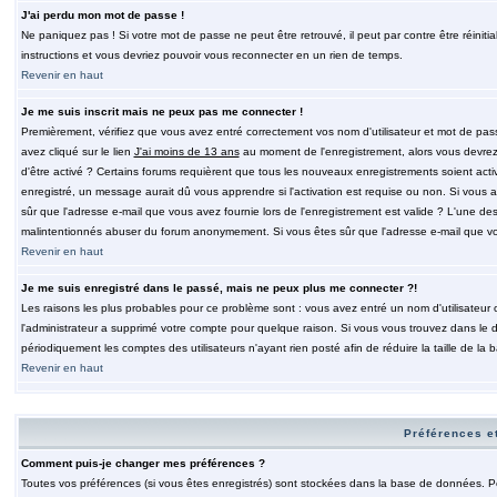
J'ai perdu mon mot de passe !
Ne paniquez pas ! Si votre mot de passe ne peut être retrouvé, il peut par contre être réinitia
instructions et vous devriez pouvoir vous reconnecter en un rien de temps.
Revenir en haut
Je me suis inscrit mais ne peux pas me connecter !
Premièrement, vérifiez que vous avez entré correctement vos nom d'utilisateur et mot de passe.
avez cliqué sur le lien
J'ai moins de 13 ans
au moment de l'enregistrement, alors vous devrez s
d'être activé ? Certains forums requièrent que tous les nouveaux enregistrements soient acti
enregistré, un message aurait dû vous apprendre si l'activation est requise ou non. Si vous ave
sûr que l'adresse e-mail que vous avez fournie lors de l'enregistrement est valide ? L'une des r
malintentionnés abuser du forum anonymement. Si vous êtes sûr que l'adresse e-mail que vous
Revenir en haut
Je me suis enregistré dans le passé, mais ne peux plus me connecter ?!
Les raisons les plus probables pour ce problème sont : vous avez entré un nom d'utilisateur o
l'administrateur a supprimé votre compte pour quelque raison. Si vous vous trouvez dans le de
périodiquement les comptes des utilisateurs n'ayant rien posté afin de réduire la taille de 
Revenir en haut
Préférences et
Comment puis-je changer mes préférences ?
Toutes vos préférences (si vous êtes enregistrés) sont stockées dans la base de données. Pour