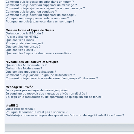
Comment puis-je poster un sujet dans un forum ?
Comment puis-je éditer ou supprimer un message ?
Comment puis-je ajouter une signature à mon message ?
Comment puis-je créer un sondage ?
Comment puis-je éditer ou supprimer un sondage ?
Pourquoi ne puis-je pas accéder à un forum ?
Pourquoi ne puis-je pas voter dans un sondage ?
Mise en forme et Types de Sujets
Qu'est-ce que le BBCode ?
Puis-je utiliser le HTML?
Que sont les Smilies ?
Puis-je poster des Images?
Que sont les Annonces ?
Que sont les Post-it ?
Que sont les Sujets de discussions verrouillés ?
Niveaux des Utilisateurs et Groupes
Qui sont les Administrateurs ?
Qui sont les Modérateurs?
Que sont les groupes d'utilisateurs ?
Comment puis-je joindre un groupe d'utilisateurs ?
Comment puis-je devenir le modérateur d'un groupe d'utilisateurs ?
Messagerie Privée
Je ne peux pas envoyer de messages privés !
Je continue de recevoir des messages privés non-désirés !
J'ai reçu un e-mail abusif ou de spamming de quelqu'un sur ce forum !
phpBB 2
Qui a écrit ce forum ?
Pourquoi la fonction X n'est pas disponible ?
Qui dois-je contacter à propos des questions d'abus ou de légalité relatif à ce forum ?