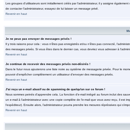
Les groupes d'utilisateurs sont initiallement créés par l'administrateur, il y assigne également
de contacter l'administrateur, essayez de lui laisser un message privé.
Revenir en haut
M
Je ne peux pas envoyer de messages privés !
Il y trois raisons pour cela : vous n'êtes pas enregistrés et/ou n'êtes pas connecté, l'admini
des messages privés. Si vous êtes dans le dernier cas, vous devriez vous adresser à l'adminis
Revenir en haut
Je continue de recevoir des messages privés non-désirés !
Dans le futur nous ajouterons une liste noire au système de messagerie privée. Pour le moment
pouvoir d'empêcher complètement un utilisateur d'envoyer des messages privés.
Revenir en haut
J'ai reçu un e-mail abusif ou de spamming de quelqu'un sur ce forum !
Nous sommes peinés d'apprendre cela. La fonction d'e-mail intégré au forum inclut des sauv
un e-mail à l'administrateur avec une copie complète de l'e-mail que vous avez reçu, il est im
l'expéditeur). Ensuite alors, l'administrateur pourra prendre les mesures répréssives qui s'imp
Revenir en haut