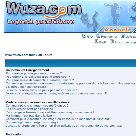
FAQ
Rechercher
Liste 
Profil
Se connecter po
www.wuza.com Index du Forum
Connexion et Enregistrement
Pourquoi ne puis-je pas me connecter ?
Pourquoi n'ai-je pas besoin de m'enregistrer ?
Pourquoi suis-je déconnecté automatiquement ?
Comment puis-je éviter que mon nom d'utilisateur apparaisse dans la liste des utilisateurs en 
J'ai perdu mon mot de passe !
Je me suis inscrit mais ne peux pas me connecter !
Je me suis enregistré dans le passé, mais ne peux plus me connecter ?!
Préférences et paramètres des Utilisateurs
Comment puis-je changer mes préférences ?
Les heures ne sont pas correctes !
J'ai changé le fuseau horaire et l'heure est toujours incorrecte !
Ma langue n'est pas dans la liste !
Comment puis-je montrer une image en-dessous de mon nom d'utilisateur ?
Comment puis-je changer mon rang ?
Lorsque je clique sur le lien e-mail d'un utilisateur, on me demande de me connecter !
Publication