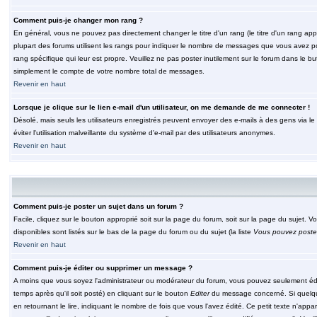
Comment puis-je changer mon rang ?
En général, vous ne pouvez pas directement changer le titre d'un rang (le titre d'un rang appar
plupart des forums utilisent les rangs pour indiquer le nombre de messages que vous avez post
rang spécifique qui leur est propre. Veuillez ne pas poster inutilement sur le forum dans le
simplement le compte de votre nombre total de messages.
Revenir en haut
Lorsque je clique sur le lien e-mail d'un utilisateur, on me demande de me connecter !
Désolé, mais seuls les utilisateurs enregistrés peuvent envoyer des e-mails à des gens via le fo
éviter l'utilisation malveillante du système d'e-mail par des utilisateurs anonymes.
Revenir en haut
Comment puis-je poster un sujet dans un forum ?
Facile, cliquez sur le bouton approprié soit sur la page du forum, soit sur la page du sujet. 
disponibles sont listés sur le bas de la page du forum ou du sujet (la liste
Vous pouvez poster
Revenir en haut
Comment puis-je éditer ou supprimer un message ?
A moins que vous soyez l'administrateur ou modérateur du forum, vous pouvez seulement éd
temps après qu'il soit posté) en cliquant sur le bouton
Editer
du message concerné. Si quelqu
en retournant le lire, indiquant le nombre de fois que vous l'avez édité. Ce petit texte n'app