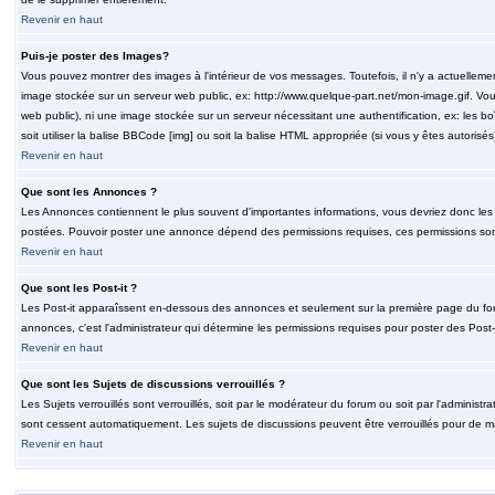
Revenir en haut
Puis-je poster des Images?
Vous pouvez montrer des images à l'intérieur de vos messages. Toutefois, il n'y a actuelle
image stockée sur un serveur web public, ex: http://www.quelque-part.net/mon-image.gif. Vous
web public), ni une image stockée sur un serveur nécessitant une authentification, ex: les b
soit utiliser la balise BBCode [img] ou soit la balise HTML appropriée (si vous y êtes autorisés
Revenir en haut
Que sont les Annonces ?
Les Annonces contiennent le plus souvent d'importantes informations, vous devriez donc le
postées. Pouvoir poster une annonce dépend des permissions requises, ces permissions sont d
Revenir en haut
Que sont les Post-it ?
Les Post-it apparaîssent en-dessous des annonces et seulement sur la première page du for
annonces, c'est l'administrateur qui détermine les permissions requises pour poster des Post
Revenir en haut
Que sont les Sujets de discussions verrouillés ?
Les Sujets verrouillés sont verrouillés, soit par le modérateur du forum ou soit par l'adminis
sont cessent automatiquement. Les sujets de discussions peuvent être verrouillés pour de ma
Revenir en haut