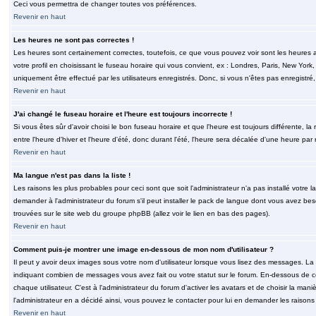
Ceci vous permettra de changer toutes vos préférences.
Revenir en haut
Les heures ne sont pas correctes !
Les heures sont certainement correctes, toutefois, ce que vous pouvez voir sont les heures a
votre profil en choisissant le fuseau horaire qui vous convient, ex : Londres, Paris, New Yor
uniquement être effectué par les utilisateurs enregistrés. Donc, si vous n'êtes pas enregistré,
Revenir en haut
J'ai changé le fuseau horaire et l'heure est toujours incorrecte !
Si vous êtes sûr d'avoir choisi le bon fuseau horaire et que l'heure est toujours différente, 
entre l'heure d'hiver et l'heure d'été, donc durant l'été, l'heure sera décalée d'une heure par r
Revenir en haut
Ma langue n'est pas dans la liste !
Les raisons les plus probables pour ceci sont que soit l'administrateur n'a pas installé votr
demander à l'administrateur du forum s'il peut installer le pack de langue dont vous avez besoi
trouvées sur le site web du groupe phpBB (allez voir le lien en bas des pages).
Revenir en haut
Comment puis-je montrer une image en-dessous de mon nom d'utilisateur ?
Il peut y avoir deux images sous votre nom d'utilisateur lorsque vous lisez des messages. La 
indiquant combien de messages vous avez fait ou votre statut sur le forum. En-dessous de 
chaque utilisateur. C'est à l'administrateur du forum d'activer les avatars et de choisir la man
l'administrateur en a décidé ainsi, vous pouvez le contacter pour lui en demander les raison
Revenir en haut