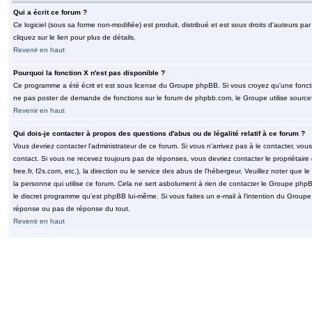
Qui a écrit ce forum ?
Ce logiciel (sous sa forme non-modifiée) est produit, distribué et est sous droits d'auteurs par
cliquez sur le lien pour plus de détails.
Revenir en haut
Pourquoi la fonction X n'est pas disponible ?
Ce programme a été écrit et est sous license du Groupe phpBB. Si vous croyez qu'une fonction
ne pas poster de demande de fonctions sur le forum de phpbb.com, le Groupe utilise sourcef
Revenir en haut
Qui dois-je contacter à propos des questions d'abus ou de légalité relatif à ce forum ?
Vous devriez contacter l'administrateur de ce forum. Si vous n'arrivez pas à le contacter, v
contact. Si vous ne recevez toujours pas de réponses, vous devriez contacter le propriétaire
free.fr, f2s.com, etc.), la direction ou le service des abus de l'hébergeur. Veuillez noter q
la personne qui utilise ce forum. Cela ne sert asbolument à rien de contacter le Groupe phpB
le discret programme qu'est phpBB lui-même. Si vous faites un e-mail à l'intention du Group
réponse ou pas de réponse du tout.
Revenir en haut