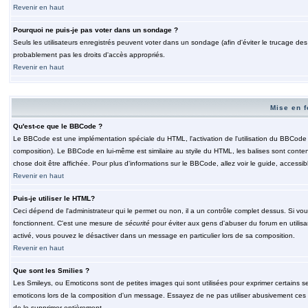
Revenir en haut
Pourquoi ne puis-je pas voter dans un sondage ?
Seuls les utilisateurs enregistrés peuvent voter dans un sondage (afin d'éviter le trucage de
probablement pas les droits d'accès appropriés.
Revenir en haut
Mise en f
Qu'est-ce que le BBCode ?
Le BBCode est une implémentation spéciale du HTML, l'activation de l'utilisation du BBCode e
composition). Le BBCode en lui-même est similaire au styile du HTML, les balises sont contenu
chose doit être affichée. Pour plus d'informations sur le BBCode, allez voir le guide, accessib
Revenir en haut
Puis-je utiliser le HTML?
Ceci dépend de l'administrateur qui le permet ou non, il a un contrôle complet dessus. Si vou
fonctionnent. C'est une mesure de
sécurité
pour éviter aux gens d'abuser du forum en utilisa
activé, vous pouvez le désactiver dans un message en particulier lors de sa composition.
Revenir en haut
Que sont les Smilies ?
Les Smileys, ou Emoticons sont de petites images qui sont utilisées pour exprimer certains sentim
emoticons lors de la composition d'un message. Essayez de ne pas utiliser abusivement ces smi
de le supprimer entièrement.