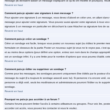
message (ils devraient laisser un message expliquant ce qu'ils ont modifié et pourquoi). Veu
Revenir en haut
Comment puis-je ajouter une signature à mon message ?
Pour ajouter une signature à un message, vous devez d'abord en créer une, en allant dans v
message pour ajouter votre signature. Vous pouvez aussi ajouter votre signature à tous vos 
signature à un message en particulier en décochant la case Attacher sa signature lors de sa 
Revenir en haut
Comment puis-je créer un sondage ?
Créer un sondage est facile, lorsque vous postez un nouveau sujet (ou éditez le premier mess
formulaire en dessous de la partie
Poster un nouveau sujet
(si vous ne le voyez pas, c'est q
et au moins deux options (pour définir une option, entrez son nom dans le champs approprié
est un sondage infini. Il y a une limite pour le nombre d'options que vous pourrez établir, cette
Revenir en haut
Comment puis-je éditer ou supprimer un sondage ?
Comme pour les messages, les sondages peuvent uniquement être édités par le posteur d'orig
message du sujet (il a toujours le sondage associé avec lui). Si personne n'a encore voté, v
personne a déjà voté, seuls les modérateurs et administrateurs pourront l'éditer ou le suppri
sondage.
Revenir en haut
Pourquoi ne puis-je pas accéder à un forum ?
Certains forums peuvent limiter l'accès à certains utilisateurs ou groupes. Pour voir, lire, pos
accorder cet accès, vous pouvez les contacter si vous le voulez.