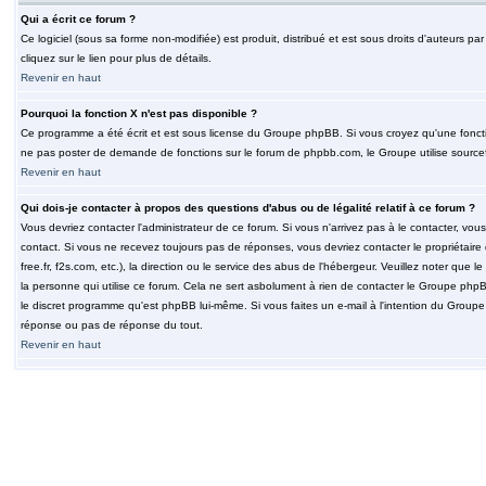
Qui a écrit ce forum ?
Ce logiciel (sous sa forme non-modifiée) est produit, distribué et est sous droits d'auteurs par
cliquez sur le lien pour plus de détails.
Revenir en haut
Pourquoi la fonction X n'est pas disponible ?
Ce programme a été écrit et est sous license du Groupe phpBB. Si vous croyez qu'une fonction
ne pas poster de demande de fonctions sur le forum de phpbb.com, le Groupe utilise sourcef
Revenir en haut
Qui dois-je contacter à propos des questions d'abus ou de légalité relatif à ce forum ?
Vous devriez contacter l'administrateur de ce forum. Si vous n'arrivez pas à le contacter, v
contact. Si vous ne recevez toujours pas de réponses, vous devriez contacter le propriétaire
free.fr, f2s.com, etc.), la direction ou le service des abus de l'hébergeur. Veuillez noter q
la personne qui utilise ce forum. Cela ne sert asbolument à rien de contacter le Groupe phpB
le discret programme qu'est phpBB lui-même. Si vous faites un e-mail à l'intention du Group
réponse ou pas de réponse du tout.
Revenir en haut