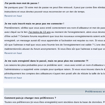
J'ai perdu mon mot de passe !
Ne paniquez pas ! Si votre mot de passe ne peut être retrouvé, il peut par contre être réinitia
instructions et vous devriez pouvoir vous reconnecter en un rien de temps.
Revenir en haut
Je me suis inscrit mais ne peux pas me connecter !
Premièrement, vérifiez que vous avez entré correctement vos nom d'utilisateur et mot de passe.
avez cliqué sur le lien
J'ai moins de 13 ans
au moment de l'enregistrement, alors vous devrez s
d'être activé ? Certains forums requièrent que tous les nouveaux enregistrements soient acti
enregistré, un message aurait dû vous apprendre si l'activation est requise ou non. Si vous ave
sûr que l'adresse e-mail que vous avez fournie lors de l'enregistrement est valide ? L'une des r
malintentionnés abuser du forum anonymement. Si vous êtes sûr que l'adresse e-mail que vous
Revenir en haut
Je me suis enregistré dans le passé, mais ne peux plus me connecter ?!
Les raisons les plus probables pour ce problème sont : vous avez entré un nom d'utilisateur o
l'administrateur a supprimé votre compte pour quelque raison. Si vous vous trouvez dans le de
périodiquement les comptes des utilisateurs n'ayant rien posté afin de réduire la taille de 
Revenir en haut
Préférences et
Comment puis-je changer mes préférences ?
Toutes vos préférences (si vous êtes enregistrés) sont stockées dans la base de données. Pour