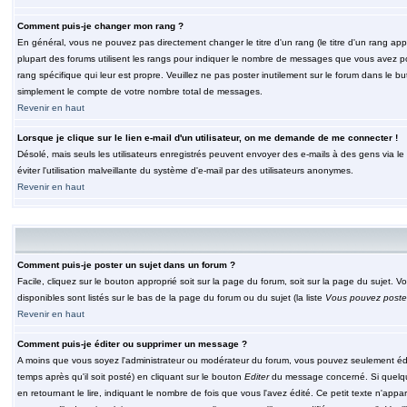
Comment puis-je changer mon rang ?
En général, vous ne pouvez pas directement changer le titre d'un rang (le titre d'un rang appar
plupart des forums utilisent les rangs pour indiquer le nombre de messages que vous avez post
rang spécifique qui leur est propre. Veuillez ne pas poster inutilement sur le forum dans le
simplement le compte de votre nombre total de messages.
Revenir en haut
Lorsque je clique sur le lien e-mail d'un utilisateur, on me demande de me connecter !
Désolé, mais seuls les utilisateurs enregistrés peuvent envoyer des e-mails à des gens via le fo
éviter l'utilisation malveillante du système d'e-mail par des utilisateurs anonymes.
Revenir en haut
Comment puis-je poster un sujet dans un forum ?
Facile, cliquez sur le bouton approprié soit sur la page du forum, soit sur la page du sujet. 
disponibles sont listés sur le bas de la page du forum ou du sujet (la liste
Vous pouvez poster
Revenir en haut
Comment puis-je éditer ou supprimer un message ?
A moins que vous soyez l'administrateur ou modérateur du forum, vous pouvez seulement éd
temps après qu'il soit posté) en cliquant sur le bouton
Editer
du message concerné. Si quelqu
en retournant le lire, indiquant le nombre de fois que vous l'avez édité. Ce petit texte n'app