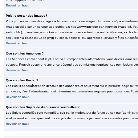
Revenir en haut
Puis-je poster des Images?
Vous pouvez montrer des images à l'intérieur de vos messages. Toutefois, il n'y a actuelle
image stockée sur un serveur web public, ex: http://www.quelque-part.net/mon-image.gif. Vous
web public), ni une image stockée sur un serveur nécessitant une authentification, ex: les b
soit utiliser la balise BBCode [img] ou soit la balise HTML appropriée (si vous y êtes autorisés
Revenir en haut
Que sont les Annonces ?
Les Annonces contiennent le plus souvent d'importantes informations, vous devriez donc le
postées. Pouvoir poster une annonce dépend des permissions requises, ces permissions sont d
Revenir en haut
Que sont les Post-it ?
Les Post-it apparaîssent en-dessous des annonces et seulement sur la première page du for
annonces, c'est l'administrateur qui détermine les permissions requises pour poster des Post
Revenir en haut
Que sont les Sujets de discussions verrouillés ?
Les Sujets verrouillés sont verrouillés, soit par le modérateur du forum ou soit par l'adminis
sont cessent automatiquement. Les sujets de discussions peuvent être verrouillés pour de ma
Revenir en haut