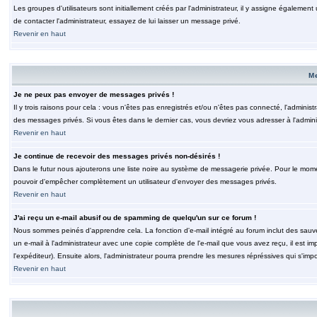
Les groupes d'utilisateurs sont initiallement créés par l'administrateur, il y assigne également
de contacter l'administrateur, essayez de lui laisser un message privé.
Revenir en haut
M
Je ne peux pas envoyer de messages privés !
Il y trois raisons pour cela : vous n'êtes pas enregistrés et/ou n'êtes pas connecté, l'admini
des messages privés. Si vous êtes dans le dernier cas, vous devriez vous adresser à l'adminis
Revenir en haut
Je continue de recevoir des messages privés non-désirés !
Dans le futur nous ajouterons une liste noire au système de messagerie privée. Pour le moment
pouvoir d'empêcher complètement un utilisateur d'envoyer des messages privés.
Revenir en haut
J'ai reçu un e-mail abusif ou de spamming de quelqu'un sur ce forum !
Nous sommes peinés d'apprendre cela. La fonction d'e-mail intégré au forum inclut des sauv
un e-mail à l'administrateur avec une copie complète de l'e-mail que vous avez reçu, il est im
l'expéditeur). Ensuite alors, l'administrateur pourra prendre les mesures répréssives qui s'imp
Revenir en haut