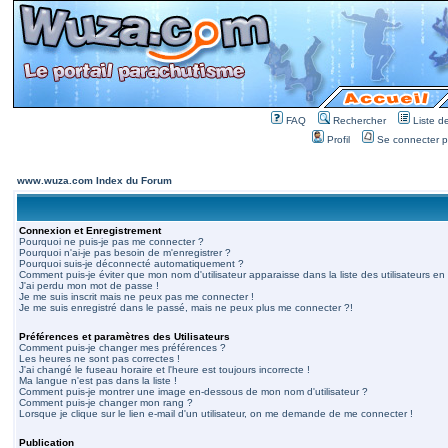
FAQ
Rechercher
Liste 
Profil
Se connecter po
www.wuza.com Index du Forum
Connexion et Enregistrement
Pourquoi ne puis-je pas me connecter ?
Pourquoi n'ai-je pas besoin de m'enregistrer ?
Pourquoi suis-je déconnecté automatiquement ?
Comment puis-je éviter que mon nom d'utilisateur apparaisse dans la liste des utilisateurs en 
J'ai perdu mon mot de passe !
Je me suis inscrit mais ne peux pas me connecter !
Je me suis enregistré dans le passé, mais ne peux plus me connecter ?!
Préférences et paramètres des Utilisateurs
Comment puis-je changer mes préférences ?
Les heures ne sont pas correctes !
J'ai changé le fuseau horaire et l'heure est toujours incorrecte !
Ma langue n'est pas dans la liste !
Comment puis-je montrer une image en-dessous de mon nom d'utilisateur ?
Comment puis-je changer mon rang ?
Lorsque je clique sur le lien e-mail d'un utilisateur, on me demande de me connecter !
Publication