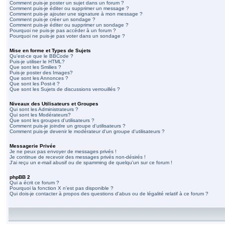
Comment puis-je poster un sujet dans un forum ?
Comment puis-je éditer ou supprimer un message ?
Comment puis-je ajouter une signature à mon message ?
Comment puis-je créer un sondage ?
Comment puis-je éditer ou supprimer un sondage ?
Pourquoi ne puis-je pas accéder à un forum ?
Pourquoi ne puis-je pas voter dans un sondage ?
Mise en forme et Types de Sujets
Qu'est-ce que le BBCode ?
Puis-je utiliser le HTML?
Que sont les Smilies ?
Puis-je poster des Images?
Que sont les Annonces ?
Que sont les Post-it ?
Que sont les Sujets de discussions verrouillés ?
Niveaux des Utilisateurs et Groupes
Qui sont les Administrateurs ?
Qui sont les Modérateurs?
Que sont les groupes d'utilisateurs ?
Comment puis-je joindre un groupe d'utilisateurs ?
Comment puis-je devenir le modérateur d'un groupe d'utilisateurs ?
Messagerie Privée
Je ne peux pas envoyer de messages privés !
Je continue de recevoir des messages privés non-désirés !
J'ai reçu un e-mail abusif ou de spamming de quelqu'un sur ce forum !
phpBB 2
Qui a écrit ce forum ?
Pourquoi la fonction X n'est pas disponible ?
Qui dois-je contacter à propos des questions d'abus ou de légalité relatif à ce forum ?