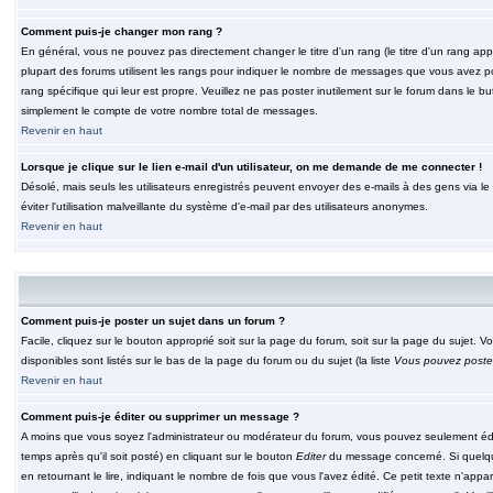
Comment puis-je changer mon rang ?
En général, vous ne pouvez pas directement changer le titre d'un rang (le titre d'un rang appar
plupart des forums utilisent les rangs pour indiquer le nombre de messages que vous avez post
rang spécifique qui leur est propre. Veuillez ne pas poster inutilement sur le forum dans le
simplement le compte de votre nombre total de messages.
Revenir en haut
Lorsque je clique sur le lien e-mail d'un utilisateur, on me demande de me connecter !
Désolé, mais seuls les utilisateurs enregistrés peuvent envoyer des e-mails à des gens via le fo
éviter l'utilisation malveillante du système d'e-mail par des utilisateurs anonymes.
Revenir en haut
Comment puis-je poster un sujet dans un forum ?
Facile, cliquez sur le bouton approprié soit sur la page du forum, soit sur la page du sujet. 
disponibles sont listés sur le bas de la page du forum ou du sujet (la liste
Vous pouvez poster
Revenir en haut
Comment puis-je éditer ou supprimer un message ?
A moins que vous soyez l'administrateur ou modérateur du forum, vous pouvez seulement éd
temps après qu'il soit posté) en cliquant sur le bouton
Editer
du message concerné. Si quelqu
en retournant le lire, indiquant le nombre de fois que vous l'avez édité. Ce petit texte n'app