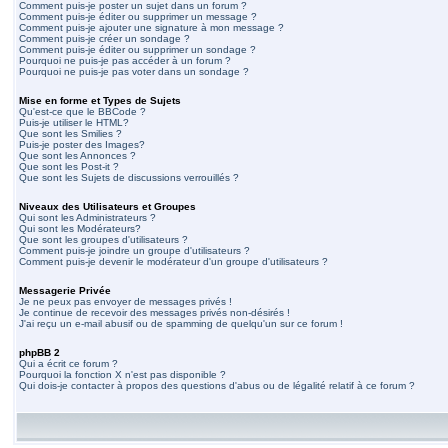
Comment puis-je poster un sujet dans un forum ?
Comment puis-je éditer ou supprimer un message ?
Comment puis-je ajouter une signature à mon message ?
Comment puis-je créer un sondage ?
Comment puis-je éditer ou supprimer un sondage ?
Pourquoi ne puis-je pas accéder à un forum ?
Pourquoi ne puis-je pas voter dans un sondage ?
Mise en forme et Types de Sujets
Qu'est-ce que le BBCode ?
Puis-je utiliser le HTML?
Que sont les Smilies ?
Puis-je poster des Images?
Que sont les Annonces ?
Que sont les Post-it ?
Que sont les Sujets de discussions verrouillés ?
Niveaux des Utilisateurs et Groupes
Qui sont les Administrateurs ?
Qui sont les Modérateurs?
Que sont les groupes d'utilisateurs ?
Comment puis-je joindre un groupe d'utilisateurs ?
Comment puis-je devenir le modérateur d'un groupe d'utilisateurs ?
Messagerie Privée
Je ne peux pas envoyer de messages privés !
Je continue de recevoir des messages privés non-désirés !
J'ai reçu un e-mail abusif ou de spamming de quelqu'un sur ce forum !
phpBB 2
Qui a écrit ce forum ?
Pourquoi la fonction X n'est pas disponible ?
Qui dois-je contacter à propos des questions d'abus ou de légalité relatif à ce forum ?