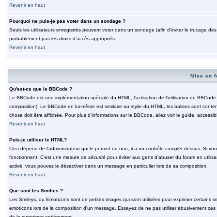
Revenir en haut
Pourquoi ne puis-je pas voter dans un sondage ?
Seuls les utilisateurs enregistrés peuvent voter dans un sondage (afin d'éviter le trucage de
probablement pas les droits d'accès appropriés.
Revenir en haut
Mise en f
Qu'est-ce que le BBCode ?
Le BBCode est une implémentation spéciale du HTML, l'activation de l'utilisation du BBCode e
composition). Le BBCode en lui-même est similaire au styile du HTML, les balises sont contenu
chose doit être affichée. Pour plus d'informations sur le BBCode, allez voir le guide, accessib
Revenir en haut
Puis-je utiliser le HTML?
Ceci dépend de l'administrateur qui le permet ou non, il a un contrôle complet dessus. Si vou
fonctionnent. C'est une mesure de
sécurité
pour éviter aux gens d'abuser du forum en utilisa
activé, vous pouvez le désactiver dans un message en particulier lors de sa composition.
Revenir en haut
Que sont les Smilies ?
Les Smileys, ou Emoticons sont de petites images qui sont utilisées pour exprimer certains sentim
emoticons lors de la composition d'un message. Essayez de ne pas utiliser abusivement ces smi
de le supprimer entièrement.