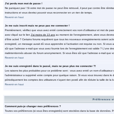
J'ai perdu mon mot de passe !
Ne paniquez pas ! Si votre mot de passe ne peut être retrouvé, il peut par contre être réinitia
instructions et vous devriez pouvoir vous reconnecter en un rien de temps.
Revenir en haut
Je me suis inscrit mais ne peux pas me connecter !
Premièrement, vérifiez que vous avez entré correctement vos nom d'utilisateur et mot de passe.
avez cliqué sur le lien
J'ai moins de 13 ans
au moment de l'enregistrement, alors vous devrez s
d'être activé ? Certains forums requièrent que tous les nouveaux enregistrements soient acti
enregistré, un message aurait dû vous apprendre si l'activation est requise ou non. Si vous ave
sûr que l'adresse e-mail que vous avez fournie lors de l'enregistrement est valide ? L'une des r
malintentionnés abuser du forum anonymement. Si vous êtes sûr que l'adresse e-mail que vous
Revenir en haut
Je me suis enregistré dans le passé, mais ne peux plus me connecter ?!
Les raisons les plus probables pour ce problème sont : vous avez entré un nom d'utilisateur o
l'administrateur a supprimé votre compte pour quelque raison. Si vous vous trouvez dans le de
périodiquement les comptes des utilisateurs n'ayant rien posté afin de réduire la taille de 
Revenir en haut
Préférences et
Comment puis-je changer mes préférences ?
Toutes vos préférences (si vous êtes enregistrés) sont stockées dans la base de données. Pour