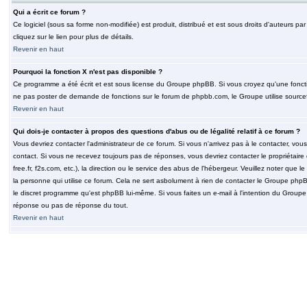
Qui a écrit ce forum ?
Ce logiciel (sous sa forme non-modifiée) est produit, distribué et est sous droits d'auteurs par
cliquez sur le lien pour plus de détails.
Revenir en haut
Pourquoi la fonction X n'est pas disponible ?
Ce programme a été écrit et est sous license du Groupe phpBB. Si vous croyez qu'une fonction
ne pas poster de demande de fonctions sur le forum de phpbb.com, le Groupe utilise sourcef
Revenir en haut
Qui dois-je contacter à propos des questions d'abus ou de légalité relatif à ce forum ?
Vous devriez contacter l'administrateur de ce forum. Si vous n'arrivez pas à le contacter, v
contact. Si vous ne recevez toujours pas de réponses, vous devriez contacter le propriétaire
free.fr, f2s.com, etc.), la direction ou le service des abus de l'hébergeur. Veuillez noter q
la personne qui utilise ce forum. Cela ne sert asbolument à rien de contacter le Groupe phpB
le discret programme qu'est phpBB lui-même. Si vous faites un e-mail à l'intention du Group
réponse ou pas de réponse du tout.
Revenir en haut