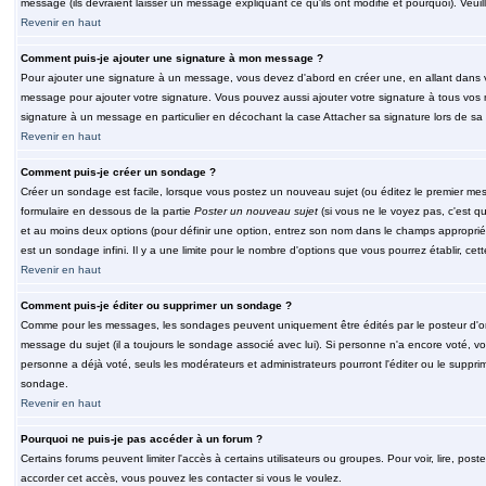
message (ils devraient laisser un message expliquant ce qu'ils ont modifié et pourquoi). Veu
Revenir en haut
Comment puis-je ajouter une signature à mon message ?
Pour ajouter une signature à un message, vous devez d'abord en créer une, en allant dans v
message pour ajouter votre signature. Vous pouvez aussi ajouter votre signature à tous vos 
signature à un message en particulier en décochant la case Attacher sa signature lors de sa 
Revenir en haut
Comment puis-je créer un sondage ?
Créer un sondage est facile, lorsque vous postez un nouveau sujet (ou éditez le premier mess
formulaire en dessous de la partie
Poster un nouveau sujet
(si vous ne le voyez pas, c'est q
et au moins deux options (pour définir une option, entrez son nom dans le champs approprié
est un sondage infini. Il y a une limite pour le nombre d'options que vous pourrez établir, cette
Revenir en haut
Comment puis-je éditer ou supprimer un sondage ?
Comme pour les messages, les sondages peuvent uniquement être édités par le posteur d'orig
message du sujet (il a toujours le sondage associé avec lui). Si personne n'a encore voté, v
personne a déjà voté, seuls les modérateurs et administrateurs pourront l'éditer ou le suppri
sondage.
Revenir en haut
Pourquoi ne puis-je pas accéder à un forum ?
Certains forums peuvent limiter l'accès à certains utilisateurs ou groupes. Pour voir, lire, pos
accorder cet accès, vous pouvez les contacter si vous le voulez.