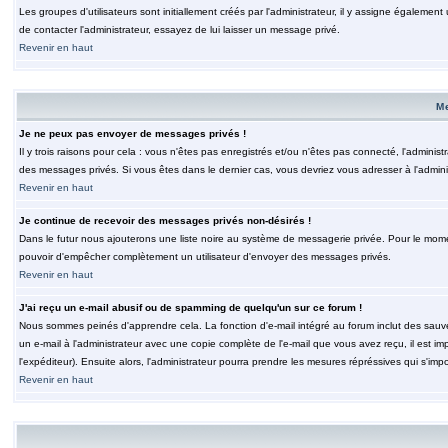
Les groupes d'utilisateurs sont initiallement créés par l'administrateur, il y assigne également
de contacter l'administrateur, essayez de lui laisser un message privé.
Revenir en haut
M
Je ne peux pas envoyer de messages privés !
Il y trois raisons pour cela : vous n'êtes pas enregistrés et/ou n'êtes pas connecté, l'admini
des messages privés. Si vous êtes dans le dernier cas, vous devriez vous adresser à l'adminis
Revenir en haut
Je continue de recevoir des messages privés non-désirés !
Dans le futur nous ajouterons une liste noire au système de messagerie privée. Pour le moment
pouvoir d'empêcher complètement un utilisateur d'envoyer des messages privés.
Revenir en haut
J'ai reçu un e-mail abusif ou de spamming de quelqu'un sur ce forum !
Nous sommes peinés d'apprendre cela. La fonction d'e-mail intégré au forum inclut des sauv
un e-mail à l'administrateur avec une copie complète de l'e-mail que vous avez reçu, il est im
l'expéditeur). Ensuite alors, l'administrateur pourra prendre les mesures répréssives qui s'imp
Revenir en haut