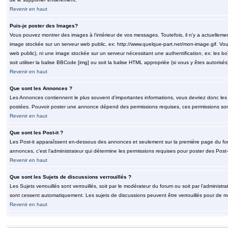
Revenir en haut
Puis-je poster des Images?
Vous pouvez montrer des images à l'intérieur de vos messages. Toutefois, il n'y a actuelle
image stockée sur un serveur web public, ex: http://www.quelque-part.net/mon-image.gif. Vous
web public), ni une image stockée sur un serveur nécessitant une authentification, ex: les b
soit utiliser la balise BBCode [img] ou soit la balise HTML appropriée (si vous y êtes autorisés
Revenir en haut
Que sont les Annonces ?
Les Annonces contiennent le plus souvent d'importantes informations, vous devriez donc le
postées. Pouvoir poster une annonce dépend des permissions requises, ces permissions sont d
Revenir en haut
Que sont les Post-it ?
Les Post-it apparaîssent en-dessous des annonces et seulement sur la première page du for
annonces, c'est l'administrateur qui détermine les permissions requises pour poster des Post
Revenir en haut
Que sont les Sujets de discussions verrouillés ?
Les Sujets verrouillés sont verrouillés, soit par le modérateur du forum ou soit par l'adminis
sont cessent automatiquement. Les sujets de discussions peuvent être verrouillés pour de ma
Revenir en haut