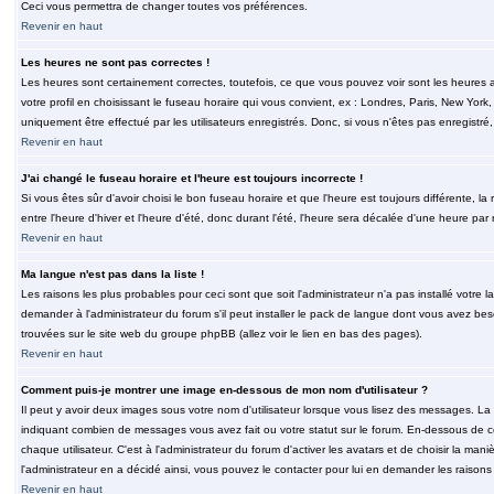
Ceci vous permettra de changer toutes vos préférences.
Revenir en haut
Les heures ne sont pas correctes !
Les heures sont certainement correctes, toutefois, ce que vous pouvez voir sont les heures a
votre profil en choisissant le fuseau horaire qui vous convient, ex : Londres, Paris, New Yor
uniquement être effectué par les utilisateurs enregistrés. Donc, si vous n'êtes pas enregistré,
Revenir en haut
J'ai changé le fuseau horaire et l'heure est toujours incorrecte !
Si vous êtes sûr d'avoir choisi le bon fuseau horaire et que l'heure est toujours différente, 
entre l'heure d'hiver et l'heure d'été, donc durant l'été, l'heure sera décalée d'une heure par r
Revenir en haut
Ma langue n'est pas dans la liste !
Les raisons les plus probables pour ceci sont que soit l'administrateur n'a pas installé votr
demander à l'administrateur du forum s'il peut installer le pack de langue dont vous avez besoi
trouvées sur le site web du groupe phpBB (allez voir le lien en bas des pages).
Revenir en haut
Comment puis-je montrer une image en-dessous de mon nom d'utilisateur ?
Il peut y avoir deux images sous votre nom d'utilisateur lorsque vous lisez des messages. La 
indiquant combien de messages vous avez fait ou votre statut sur le forum. En-dessous de 
chaque utilisateur. C'est à l'administrateur du forum d'activer les avatars et de choisir la man
l'administrateur en a décidé ainsi, vous pouvez le contacter pour lui en demander les raison
Revenir en haut