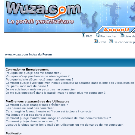
FAQ
Rechercher
Liste 
Profil
Se connecter po
www.wuza.com Index du Forum
Connexion et Enregistrement
Pourquoi ne puis-je pas me connecter ?
Pourquoi n'ai-je pas besoin de m'enregistrer ?
Pourquoi suis-je déconnecté automatiquement ?
Comment puis-je éviter que mon nom d'utilisateur apparaisse dans la liste des utilisateurs en 
J'ai perdu mon mot de passe !
Je me suis inscrit mais ne peux pas me connecter !
Je me suis enregistré dans le passé, mais ne peux plus me connecter ?!
Préférences et paramètres des Utilisateurs
Comment puis-je changer mes préférences ?
Les heures ne sont pas correctes !
J'ai changé le fuseau horaire et l'heure est toujours incorrecte !
Ma langue n'est pas dans la liste !
Comment puis-je montrer une image en-dessous de mon nom d'utilisateur ?
Comment puis-je changer mon rang ?
Lorsque je clique sur le lien e-mail d'un utilisateur, on me demande de me connecter !
Publication