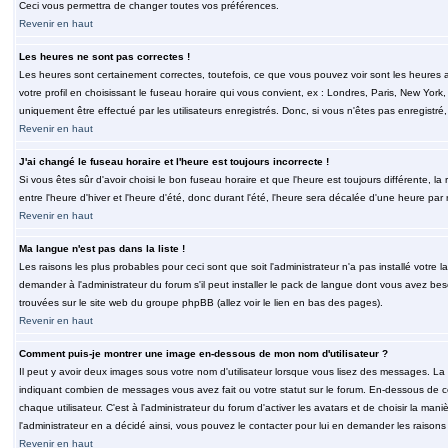
Ceci vous permettra de changer toutes vos préférences.
Revenir en haut
Les heures ne sont pas correctes !
Les heures sont certainement correctes, toutefois, ce que vous pouvez voir sont les heures a
votre profil en choisissant le fuseau horaire qui vous convient, ex : Londres, Paris, New Yor
uniquement être effectué par les utilisateurs enregistrés. Donc, si vous n'êtes pas enregistré,
Revenir en haut
J'ai changé le fuseau horaire et l'heure est toujours incorrecte !
Si vous êtes sûr d'avoir choisi le bon fuseau horaire et que l'heure est toujours différente, 
entre l'heure d'hiver et l'heure d'été, donc durant l'été, l'heure sera décalée d'une heure par r
Revenir en haut
Ma langue n'est pas dans la liste !
Les raisons les plus probables pour ceci sont que soit l'administrateur n'a pas installé votr
demander à l'administrateur du forum s'il peut installer le pack de langue dont vous avez besoi
trouvées sur le site web du groupe phpBB (allez voir le lien en bas des pages).
Revenir en haut
Comment puis-je montrer une image en-dessous de mon nom d'utilisateur ?
Il peut y avoir deux images sous votre nom d'utilisateur lorsque vous lisez des messages. La 
indiquant combien de messages vous avez fait ou votre statut sur le forum. En-dessous de 
chaque utilisateur. C'est à l'administrateur du forum d'activer les avatars et de choisir la man
l'administrateur en a décidé ainsi, vous pouvez le contacter pour lui en demander les raison
Revenir en haut