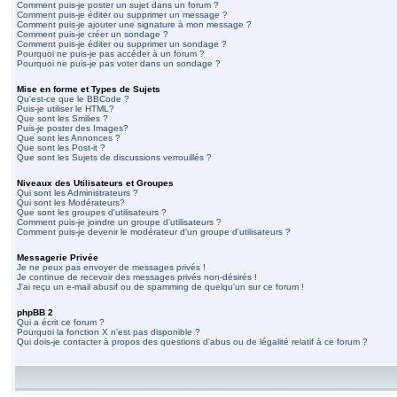
Comment puis-je poster un sujet dans un forum ?
Comment puis-je éditer ou supprimer un message ?
Comment puis-je ajouter une signature à mon message ?
Comment puis-je créer un sondage ?
Comment puis-je éditer ou supprimer un sondage ?
Pourquoi ne puis-je pas accéder à un forum ?
Pourquoi ne puis-je pas voter dans un sondage ?
Mise en forme et Types de Sujets
Qu'est-ce que le BBCode ?
Puis-je utiliser le HTML?
Que sont les Smilies ?
Puis-je poster des Images?
Que sont les Annonces ?
Que sont les Post-it ?
Que sont les Sujets de discussions verrouillés ?
Niveaux des Utilisateurs et Groupes
Qui sont les Administrateurs ?
Qui sont les Modérateurs?
Que sont les groupes d'utilisateurs ?
Comment puis-je joindre un groupe d'utilisateurs ?
Comment puis-je devenir le modérateur d'un groupe d'utilisateurs ?
Messagerie Privée
Je ne peux pas envoyer de messages privés !
Je continue de recevoir des messages privés non-désirés !
J'ai reçu un e-mail abusif ou de spamming de quelqu'un sur ce forum !
phpBB 2
Qui a écrit ce forum ?
Pourquoi la fonction X n'est pas disponible ?
Qui dois-je contacter à propos des questions d'abus ou de légalité relatif à ce forum ?