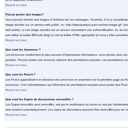
Revenir en haut
Puis-je poster des Images?
Vous pouvez montrer des images à l'intérieur de vos messages. Toutefois, il n'y a actuelle
image stockée sur un serveur web public, ex: http://www.quelque-part.net/mon-image.gif. Vous
web public), ni une image stockée sur un serveur nécessitant une authentification, ex: les b
soit utiliser la balise BBCode [img] ou soit la balise HTML appropriée (si vous y êtes autorisés
Revenir en haut
Que sont les Annonces ?
Les Annonces contiennent le plus souvent d'importantes informations, vous devriez donc le
postées. Pouvoir poster une annonce dépend des permissions requises, ces permissions sont d
Revenir en haut
Que sont les Post-it ?
Les Post-it apparaîssent en-dessous des annonces et seulement sur la première page du for
annonces, c'est l'administrateur qui détermine les permissions requises pour poster des Post
Revenir en haut
Que sont les Sujets de discussions verrouillés ?
Les Sujets verrouillés sont verrouillés, soit par le modérateur du forum ou soit par l'adminis
sont cessent automatiquement. Les sujets de discussions peuvent être verrouillés pour de ma
Revenir en haut