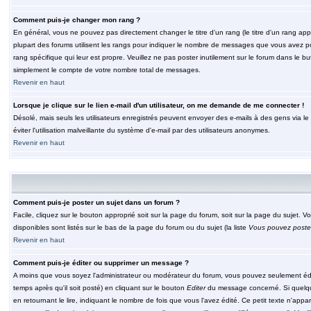
Comment puis-je changer mon rang ?
En général, vous ne pouvez pas directement changer le titre d'un rang (le titre d'un rang appar
plupart des forums utilisent les rangs pour indiquer le nombre de messages que vous avez post
rang spécifique qui leur est propre. Veuillez ne pas poster inutilement sur le forum dans le
simplement le compte de votre nombre total de messages.
Revenir en haut
Lorsque je clique sur le lien e-mail d'un utilisateur, on me demande de me connecter !
Désolé, mais seuls les utilisateurs enregistrés peuvent envoyer des e-mails à des gens via le fo
éviter l'utilisation malveillante du système d'e-mail par des utilisateurs anonymes.
Revenir en haut
Comment puis-je poster un sujet dans un forum ?
Facile, cliquez sur le bouton approprié soit sur la page du forum, soit sur la page du sujet. 
disponibles sont listés sur le bas de la page du forum ou du sujet (la liste
Vous pouvez poster
Revenir en haut
Comment puis-je éditer ou supprimer un message ?
A moins que vous soyez l'administrateur ou modérateur du forum, vous pouvez seulement éd
temps après qu'il soit posté) en cliquant sur le bouton
Editer
du message concerné. Si quelqu
en retournant le lire, indiquant le nombre de fois que vous l'avez édité. Ce petit texte n'app