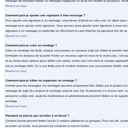
message (ils devraient laisser un message expliquant ce qu'ils ont modifié et pourquoi). Veu
Revenir en haut
Comment puis-je ajouter une signature à mon message ?
Pour ajouter une signature à un message, vous devez d'abord en créer une, en allant dans v
message pour ajouter votre signature. Vous pouvez aussi ajouter votre signature à tous vos 
signature à un message en particulier en décochant la case Attacher sa signature lors de sa 
Revenir en haut
Comment puis-je créer un sondage ?
Créer un sondage est facile, lorsque vous postez un nouveau sujet (ou éditez le premier mess
formulaire en dessous de la partie
Poster un nouveau sujet
(si vous ne le voyez pas, c'est q
et au moins deux options (pour définir une option, entrez son nom dans le champs approprié
est un sondage infini. Il y a une limite pour le nombre d'options que vous pourrez établir, cette
Revenir en haut
Comment puis-je éditer ou supprimer un sondage ?
Comme pour les messages, les sondages peuvent uniquement être édités par le posteur d'orig
message du sujet (il a toujours le sondage associé avec lui). Si personne n'a encore voté, v
personne a déjà voté, seuls les modérateurs et administrateurs pourront l'éditer ou le suppri
sondage.
Revenir en haut
Pourquoi ne puis-je pas accéder à un forum ?
Certains forums peuvent limiter l'accès à certains utilisateurs ou groupes. Pour voir, lire, pos
accorder cet accès, vous pouvez les contacter si vous le voulez.