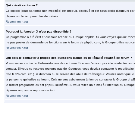
Qui a écrit ce forum ?
Ce logiciel (sous sa forme non-modifiée) est produit, distribué et est sous droits d'auteurs par
cliquez sur le lien pour plus de détails.
Revenir en haut
Pourquoi la fonction X n'est pas disponible ?
Ce programme a été écrit et est sous license du Groupe phpBB. Si vous croyez qu'une fonction
ne pas poster de demande de fonctions sur le forum de phpbb.com, le Groupe utilise sourcef
Revenir en haut
Qui dois-je contacter à propos des questions d'abus ou de légalité relatif à ce forum ?
Vous devriez contacter l'administrateur de ce forum. Si vous n'arrivez pas à le contacter, v
contact. Si vous ne recevez toujours pas de réponses, vous devriez contacter le propriétaire
free.fr, f2s.com, etc.), la direction ou le service des abus de l'hébergeur. Veuillez noter q
la personne qui utilise ce forum. Cela ne sert asbolument à rien de contacter le Groupe phpB
le discret programme qu'est phpBB lui-même. Si vous faites un e-mail à l'intention du Group
réponse ou pas de réponse du tout.
Revenir en haut