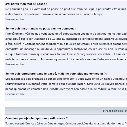
J'ai perdu mon mot de passe !
Ne paniquez pas ! Si votre mot de passe ne peut être retrouvé, il peut par contre être réinitia
instructions et vous devriez pouvoir vous reconnecter en un rien de temps.
Revenir en haut
Je me suis inscrit mais ne peux pas me connecter !
Premièrement, vérifiez que vous avez entré correctement vos nom d'utilisateur et mot de passe.
avez cliqué sur le lien
J'ai moins de 13 ans
au moment de l'enregistrement, alors vous devrez s
d'être activé ? Certains forums requièrent que tous les nouveaux enregistrements soient acti
enregistré, un message aurait dû vous apprendre si l'activation est requise ou non. Si vous ave
sûr que l'adresse e-mail que vous avez fournie lors de l'enregistrement est valide ? L'une des r
malintentionnés abuser du forum anonymement. Si vous êtes sûr que l'adresse e-mail que vous
Revenir en haut
Je me suis enregistré dans le passé, mais ne peux plus me connecter ?!
Les raisons les plus probables pour ce problème sont : vous avez entré un nom d'utilisateur o
l'administrateur a supprimé votre compte pour quelque raison. Si vous vous trouvez dans le de
périodiquement les comptes des utilisateurs n'ayant rien posté afin de réduire la taille de 
Revenir en haut
Préférences et
Comment puis-je changer mes préférences ?
Toutes vos préférences (si vous êtes enregistrés) sont stockées dans la base de données. Pour