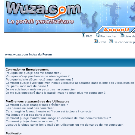
FAQ
Rechercher
Liste 
Profil
Se connecter po
www.wuza.com Index du Forum
Connexion et Enregistrement
Pourquoi ne puis-je pas me connecter ?
Pourquoi n'ai-je pas besoin de m'enregistrer ?
Pourquoi suis-je déconnecté automatiquement ?
Comment puis-je éviter que mon nom d'utilisateur apparaisse dans la liste des utilisateurs en 
J'ai perdu mon mot de passe !
Je me suis inscrit mais ne peux pas me connecter !
Je me suis enregistré dans le passé, mais ne peux plus me connecter ?!
Préférences et paramètres des Utilisateurs
Comment puis-je changer mes préférences ?
Les heures ne sont pas correctes !
J'ai changé le fuseau horaire et l'heure est toujours incorrecte !
Ma langue n'est pas dans la liste !
Comment puis-je montrer une image en-dessous de mon nom d'utilisateur ?
Comment puis-je changer mon rang ?
Lorsque je clique sur le lien e-mail d'un utilisateur, on me demande de me connecter !
Publication