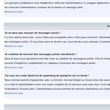
Les groupes d'utilisateurs sont initiallement créés par l'administrateur, il y assigne également
de contacter l'administrateur, essayez de lui laisser un message privé.
Revenir en haut
M
Je ne peux pas envoyer de messages privés !
Il y trois raisons pour cela : vous n'êtes pas enregistrés et/ou n'êtes pas connecté, l'admini
des messages privés. Si vous êtes dans le dernier cas, vous devriez vous adresser à l'adminis
Revenir en haut
Je continue de recevoir des messages privés non-désirés !
Dans le futur nous ajouterons une liste noire au système de messagerie privée. Pour le moment
pouvoir d'empêcher complètement un utilisateur d'envoyer des messages privés.
Revenir en haut
J'ai reçu un e-mail abusif ou de spamming de quelqu'un sur ce forum !
Nous sommes peinés d'apprendre cela. La fonction d'e-mail intégré au forum inclut des sauv
un e-mail à l'administrateur avec une copie complète de l'e-mail que vous avez reçu, il est im
l'expéditeur). Ensuite alors, l'administrateur pourra prendre les mesures répréssives qui s'imp
Revenir en haut