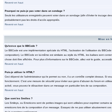
Revenir en haut
Pourquoi ne puis-je pas voter dans un sondage ?
Seuls les utilisateurs enregistrés peuvent voter dans un sondage (afin d'éviter le trucage de
probablement pas les droits d'accès appropriés.
Revenir en haut
Mise en f
Qu'est-ce que le BBCode ?
Le BBCode est une implémentation spéciale du HTML, l'activation de l'utilisation du BBCode e
composition). Le BBCode en lui-même est similaire au styile du HTML, les balises sont contenu
chose doit être affichée. Pour plus d'informations sur le BBCode, allez voir le guide, accessib
Revenir en haut
Puis-je utiliser le HTML?
Ceci dépend de l'administrateur qui le permet ou non, il a un contrôle complet dessus. Si vou
fonctionnent. C'est une mesure de
sécurité
pour éviter aux gens d'abuser du forum en utilisa
activé, vous pouvez le désactiver dans un message en particulier lors de sa composition.
Revenir en haut
Que sont les Smilies ?
Les Smileys, ou Emoticons sont de petites images qui sont utilisées pour exprimer certains sentim
emoticons lors de la composition d'un message. Essayez de ne pas utiliser abusivement ces smi
de le supprimer entièrement.