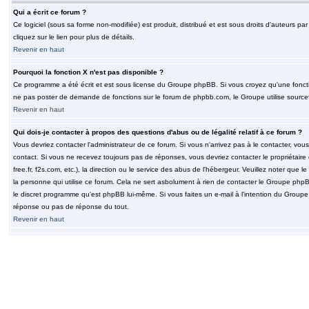
Qui a écrit ce forum ?
Ce logiciel (sous sa forme non-modifiée) est produit, distribué et est sous droits d'auteurs par
cliquez sur le lien pour plus de détails.
Revenir en haut
Pourquoi la fonction X n'est pas disponible ?
Ce programme a été écrit et est sous license du Groupe phpBB. Si vous croyez qu'une fonction
ne pas poster de demande de fonctions sur le forum de phpbb.com, le Groupe utilise sourcef
Revenir en haut
Qui dois-je contacter à propos des questions d'abus ou de légalité relatif à ce forum ?
Vous devriez contacter l'administrateur de ce forum. Si vous n'arrivez pas à le contacter, v
contact. Si vous ne recevez toujours pas de réponses, vous devriez contacter le propriétaire
free.fr, f2s.com, etc.), la direction ou le service des abus de l'hébergeur. Veuillez noter q
la personne qui utilise ce forum. Cela ne sert asbolument à rien de contacter le Groupe phpB
le discret programme qu'est phpBB lui-même. Si vous faites un e-mail à l'intention du Group
réponse ou pas de réponse du tout.
Revenir en haut