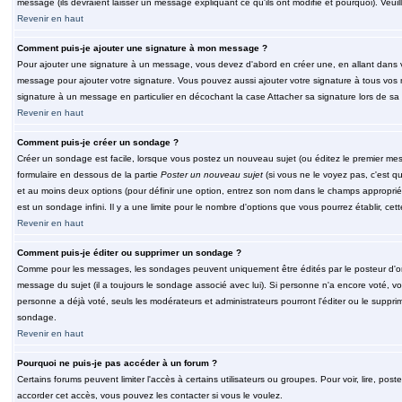
message (ils devraient laisser un message expliquant ce qu'ils ont modifié et pourquoi). Veu
Revenir en haut
Comment puis-je ajouter une signature à mon message ?
Pour ajouter une signature à un message, vous devez d'abord en créer une, en allant dans v
message pour ajouter votre signature. Vous pouvez aussi ajouter votre signature à tous vos 
signature à un message en particulier en décochant la case Attacher sa signature lors de sa 
Revenir en haut
Comment puis-je créer un sondage ?
Créer un sondage est facile, lorsque vous postez un nouveau sujet (ou éditez le premier mess
formulaire en dessous de la partie
Poster un nouveau sujet
(si vous ne le voyez pas, c'est q
et au moins deux options (pour définir une option, entrez son nom dans le champs approprié
est un sondage infini. Il y a une limite pour le nombre d'options que vous pourrez établir, cette
Revenir en haut
Comment puis-je éditer ou supprimer un sondage ?
Comme pour les messages, les sondages peuvent uniquement être édités par le posteur d'orig
message du sujet (il a toujours le sondage associé avec lui). Si personne n'a encore voté, v
personne a déjà voté, seuls les modérateurs et administrateurs pourront l'éditer ou le suppri
sondage.
Revenir en haut
Pourquoi ne puis-je pas accéder à un forum ?
Certains forums peuvent limiter l'accès à certains utilisateurs ou groupes. Pour voir, lire, pos
accorder cet accès, vous pouvez les contacter si vous le voulez.