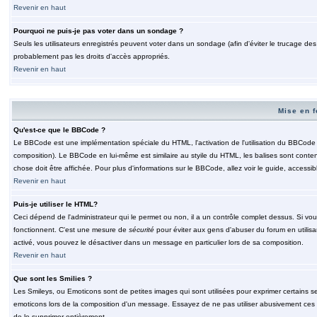
Revenir en haut
Pourquoi ne puis-je pas voter dans un sondage ?
Seuls les utilisateurs enregistrés peuvent voter dans un sondage (afin d'éviter le trucage de
probablement pas les droits d'accès appropriés.
Revenir en haut
Mise en f
Qu'est-ce que le BBCode ?
Le BBCode est une implémentation spéciale du HTML, l'activation de l'utilisation du BBCode e
composition). Le BBCode en lui-même est similaire au styile du HTML, les balises sont contenu
chose doit être affichée. Pour plus d'informations sur le BBCode, allez voir le guide, accessib
Revenir en haut
Puis-je utiliser le HTML?
Ceci dépend de l'administrateur qui le permet ou non, il a un contrôle complet dessus. Si vou
fonctionnent. C'est une mesure de
sécurité
pour éviter aux gens d'abuser du forum en utilisa
activé, vous pouvez le désactiver dans un message en particulier lors de sa composition.
Revenir en haut
Que sont les Smilies ?
Les Smileys, ou Emoticons sont de petites images qui sont utilisées pour exprimer certains sentim
emoticons lors de la composition d'un message. Essayez de ne pas utiliser abusivement ces smi
de le supprimer entièrement.