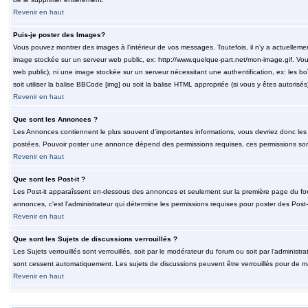
Revenir en haut
Puis-je poster des Images?
Vous pouvez montrer des images à l'intérieur de vos messages. Toutefois, il n'y a actuelle
image stockée sur un serveur web public, ex: http://www.quelque-part.net/mon-image.gif. Vous
web public), ni une image stockée sur un serveur nécessitant une authentification, ex: les b
soit utiliser la balise BBCode [img] ou soit la balise HTML appropriée (si vous y êtes autorisés
Revenir en haut
Que sont les Annonces ?
Les Annonces contiennent le plus souvent d'importantes informations, vous devriez donc le
postées. Pouvoir poster une annonce dépend des permissions requises, ces permissions sont d
Revenir en haut
Que sont les Post-it ?
Les Post-it apparaîssent en-dessous des annonces et seulement sur la première page du for
annonces, c'est l'administrateur qui détermine les permissions requises pour poster des Post
Revenir en haut
Que sont les Sujets de discussions verrouillés ?
Les Sujets verrouillés sont verrouillés, soit par le modérateur du forum ou soit par l'adminis
sont cessent automatiquement. Les sujets de discussions peuvent être verrouillés pour de ma
Revenir en haut