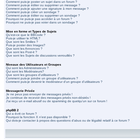
Comment puis-je poster un sujet dans un forum ?
Comment puis-je éditer ou supprimer un message ?
Comment puis-je ajouter une signature à mon message ?
Comment puis-je créer un sondage ?
Comment puis-je éditer ou supprimer un sondage ?
Pourquoi ne puis-je pas accéder à un forum ?
Pourquoi ne puis-je pas voter dans un sondage ?
Mise en forme et Types de Sujets
Qu'est-ce que le BBCode ?
Puis-je utiliser le HTML?
Que sont les Smilies ?
Puis-je poster des Images?
Que sont les Annonces ?
Que sont les Post-it ?
Que sont les Sujets de discussions verrouillés ?
Niveaux des Utilisateurs et Groupes
Qui sont les Administrateurs ?
Qui sont les Modérateurs?
Que sont les groupes d'utilisateurs ?
Comment puis-je joindre un groupe d'utilisateurs ?
Comment puis-je devenir le modérateur d'un groupe d'utilisateurs ?
Messagerie Privée
Je ne peux pas envoyer de messages privés !
Je continue de recevoir des messages privés non-désirés !
J'ai reçu un e-mail abusif ou de spamming de quelqu'un sur ce forum !
phpBB 2
Qui a écrit ce forum ?
Pourquoi la fonction X n'est pas disponible ?
Qui dois-je contacter à propos des questions d'abus ou de légalité relatif à ce forum ?