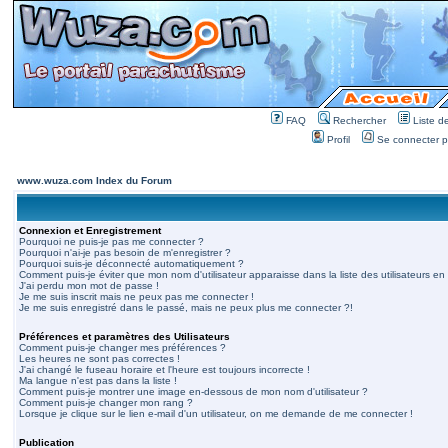
FAQ
Rechercher
Liste 
Profil
Se connecter po
www.wuza.com Index du Forum
Connexion et Enregistrement
Pourquoi ne puis-je pas me connecter ?
Pourquoi n'ai-je pas besoin de m'enregistrer ?
Pourquoi suis-je déconnecté automatiquement ?
Comment puis-je éviter que mon nom d'utilisateur apparaisse dans la liste des utilisateurs en 
J'ai perdu mon mot de passe !
Je me suis inscrit mais ne peux pas me connecter !
Je me suis enregistré dans le passé, mais ne peux plus me connecter ?!
Préférences et paramètres des Utilisateurs
Comment puis-je changer mes préférences ?
Les heures ne sont pas correctes !
J'ai changé le fuseau horaire et l'heure est toujours incorrecte !
Ma langue n'est pas dans la liste !
Comment puis-je montrer une image en-dessous de mon nom d'utilisateur ?
Comment puis-je changer mon rang ?
Lorsque je clique sur le lien e-mail d'un utilisateur, on me demande de me connecter !
Publication