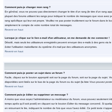
Comment puis-je changer mon rang ?
En général, vous ne pouvez pas directement changer le titre d'un rang (le titre d'un rang appar
plupart des forums utilisent les rangs pour indiquer le nombre de messages que vous avez post
rang spécifique qui leur est propre. Veuillez ne pas poster inutilement sur le forum dans le
simplement le compte de votre nombre total de messages.
Revenir en haut
Lorsque je clique sur le lien e-mail d'un utilisateur, on me demande de me connecter !
Désolé, mais seuls les utilisateurs enregistrés peuvent envoyer des e-mails à des gens via le fo
éviter l'utilisation malveillante du système d'e-mail par des utilisateurs anonymes.
Revenir en haut
Comment puis-je poster un sujet dans un forum ?
Facile, cliquez sur le bouton approprié soit sur la page du forum, soit sur la page du sujet. 
disponibles sont listés sur le bas de la page du forum ou du sujet (la liste
Vous pouvez poster
Revenir en haut
Comment puis-je éditer ou supprimer un message ?
A moins que vous soyez l'administrateur ou modérateur du forum, vous pouvez seulement éd
temps après qu'il soit posté) en cliquant sur le bouton
Editer
du message concerné. Si quelqu
en retournant le lire, indiquant le nombre de fois que vous l'avez édité. Ce petit texte n'app