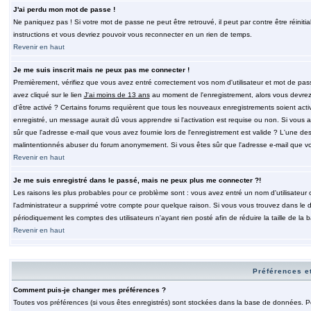
J'ai perdu mon mot de passe !
Ne paniquez pas ! Si votre mot de passe ne peut être retrouvé, il peut par contre être réinitia
instructions et vous devriez pouvoir vous reconnecter en un rien de temps.
Revenir en haut
Je me suis inscrit mais ne peux pas me connecter !
Premièrement, vérifiez que vous avez entré correctement vos nom d'utilisateur et mot de passe.
avez cliqué sur le lien
J'ai moins de 13 ans
au moment de l'enregistrement, alors vous devrez s
d'être activé ? Certains forums requièrent que tous les nouveaux enregistrements soient acti
enregistré, un message aurait dû vous apprendre si l'activation est requise ou non. Si vous ave
sûr que l'adresse e-mail que vous avez fournie lors de l'enregistrement est valide ? L'une des r
malintentionnés abuser du forum anonymement. Si vous êtes sûr que l'adresse e-mail que vous
Revenir en haut
Je me suis enregistré dans le passé, mais ne peux plus me connecter ?!
Les raisons les plus probables pour ce problème sont : vous avez entré un nom d'utilisateur o
l'administrateur a supprimé votre compte pour quelque raison. Si vous vous trouvez dans le de
périodiquement les comptes des utilisateurs n'ayant rien posté afin de réduire la taille de 
Revenir en haut
Préférences et
Comment puis-je changer mes préférences ?
Toutes vos préférences (si vous êtes enregistrés) sont stockées dans la base de données. Pour