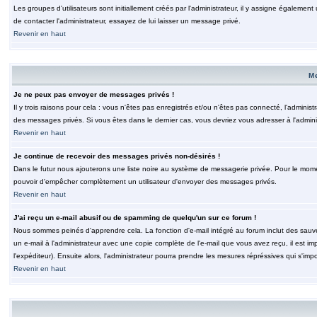
Les groupes d'utilisateurs sont initiallement créés par l'administrateur, il y assigne également
de contacter l'administrateur, essayez de lui laisser un message privé.
Revenir en haut
M
Je ne peux pas envoyer de messages privés !
Il y trois raisons pour cela : vous n'êtes pas enregistrés et/ou n'êtes pas connecté, l'admini
des messages privés. Si vous êtes dans le dernier cas, vous devriez vous adresser à l'adminis
Revenir en haut
Je continue de recevoir des messages privés non-désirés !
Dans le futur nous ajouterons une liste noire au système de messagerie privée. Pour le moment
pouvoir d'empêcher complètement un utilisateur d'envoyer des messages privés.
Revenir en haut
J'ai reçu un e-mail abusif ou de spamming de quelqu'un sur ce forum !
Nous sommes peinés d'apprendre cela. La fonction d'e-mail intégré au forum inclut des sauv
un e-mail à l'administrateur avec une copie complète de l'e-mail que vous avez reçu, il est im
l'expéditeur). Ensuite alors, l'administrateur pourra prendre les mesures répréssives qui s'imp
Revenir en haut