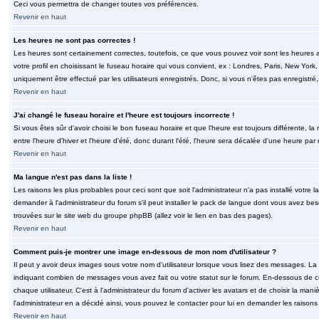
Ceci vous permettra de changer toutes vos préférences.
Revenir en haut
Les heures ne sont pas correctes !
Les heures sont certainement correctes, toutefois, ce que vous pouvez voir sont les heures a
votre profil en choisissant le fuseau horaire qui vous convient, ex : Londres, Paris, New Yor
uniquement être effectué par les utilisateurs enregistrés. Donc, si vous n'êtes pas enregistré,
Revenir en haut
J'ai changé le fuseau horaire et l'heure est toujours incorrecte !
Si vous êtes sûr d'avoir choisi le bon fuseau horaire et que l'heure est toujours différente, 
entre l'heure d'hiver et l'heure d'été, donc durant l'été, l'heure sera décalée d'une heure par r
Revenir en haut
Ma langue n'est pas dans la liste !
Les raisons les plus probables pour ceci sont que soit l'administrateur n'a pas installé votr
demander à l'administrateur du forum s'il peut installer le pack de langue dont vous avez besoi
trouvées sur le site web du groupe phpBB (allez voir le lien en bas des pages).
Revenir en haut
Comment puis-je montrer une image en-dessous de mon nom d'utilisateur ?
Il peut y avoir deux images sous votre nom d'utilisateur lorsque vous lisez des messages. La 
indiquant combien de messages vous avez fait ou votre statut sur le forum. En-dessous de 
chaque utilisateur. C'est à l'administrateur du forum d'activer les avatars et de choisir la man
l'administrateur en a décidé ainsi, vous pouvez le contacter pour lui en demander les raison
Revenir en haut