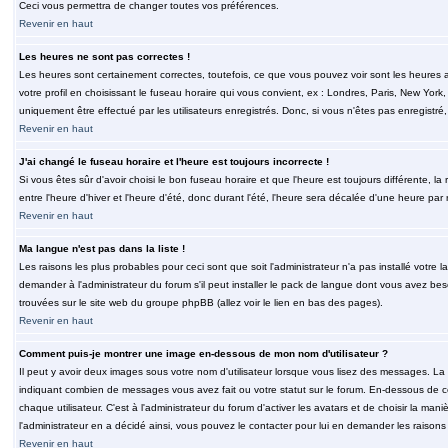
Ceci vous permettra de changer toutes vos préférences.
Revenir en haut
Les heures ne sont pas correctes !
Les heures sont certainement correctes, toutefois, ce que vous pouvez voir sont les heures a
votre profil en choisissant le fuseau horaire qui vous convient, ex : Londres, Paris, New Yor
uniquement être effectué par les utilisateurs enregistrés. Donc, si vous n'êtes pas enregistré,
Revenir en haut
J'ai changé le fuseau horaire et l'heure est toujours incorrecte !
Si vous êtes sûr d'avoir choisi le bon fuseau horaire et que l'heure est toujours différente, 
entre l'heure d'hiver et l'heure d'été, donc durant l'été, l'heure sera décalée d'une heure par r
Revenir en haut
Ma langue n'est pas dans la liste !
Les raisons les plus probables pour ceci sont que soit l'administrateur n'a pas installé votr
demander à l'administrateur du forum s'il peut installer le pack de langue dont vous avez besoi
trouvées sur le site web du groupe phpBB (allez voir le lien en bas des pages).
Revenir en haut
Comment puis-je montrer une image en-dessous de mon nom d'utilisateur ?
Il peut y avoir deux images sous votre nom d'utilisateur lorsque vous lisez des messages. La 
indiquant combien de messages vous avez fait ou votre statut sur le forum. En-dessous de 
chaque utilisateur. C'est à l'administrateur du forum d'activer les avatars et de choisir la man
l'administrateur en a décidé ainsi, vous pouvez le contacter pour lui en demander les raison
Revenir en haut