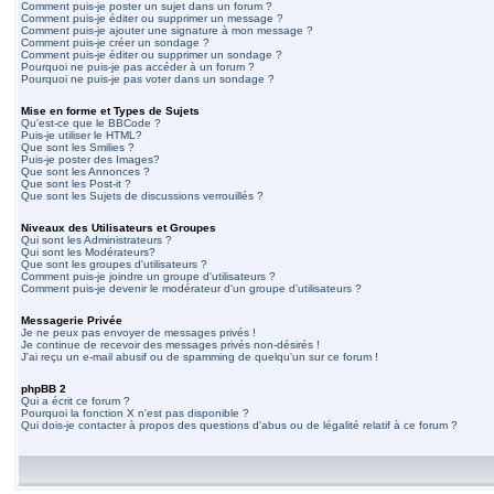
Comment puis-je poster un sujet dans un forum ?
Comment puis-je éditer ou supprimer un message ?
Comment puis-je ajouter une signature à mon message ?
Comment puis-je créer un sondage ?
Comment puis-je éditer ou supprimer un sondage ?
Pourquoi ne puis-je pas accéder à un forum ?
Pourquoi ne puis-je pas voter dans un sondage ?
Mise en forme et Types de Sujets
Qu'est-ce que le BBCode ?
Puis-je utiliser le HTML?
Que sont les Smilies ?
Puis-je poster des Images?
Que sont les Annonces ?
Que sont les Post-it ?
Que sont les Sujets de discussions verrouillés ?
Niveaux des Utilisateurs et Groupes
Qui sont les Administrateurs ?
Qui sont les Modérateurs?
Que sont les groupes d'utilisateurs ?
Comment puis-je joindre un groupe d'utilisateurs ?
Comment puis-je devenir le modérateur d'un groupe d'utilisateurs ?
Messagerie Privée
Je ne peux pas envoyer de messages privés !
Je continue de recevoir des messages privés non-désirés !
J'ai reçu un e-mail abusif ou de spamming de quelqu'un sur ce forum !
phpBB 2
Qui a écrit ce forum ?
Pourquoi la fonction X n'est pas disponible ?
Qui dois-je contacter à propos des questions d'abus ou de légalité relatif à ce forum ?