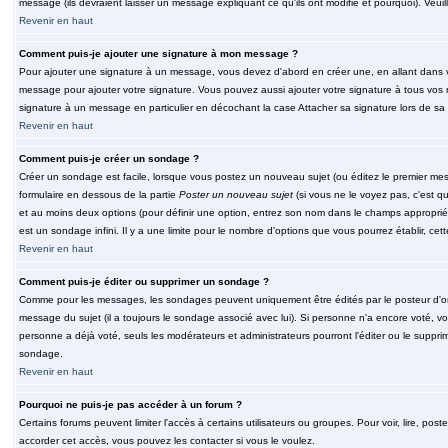
message (ils devraient laisser un message expliquant ce qu'ils ont modifié et pourquoi). Veu
Revenir en haut
Comment puis-je ajouter une signature à mon message ?
Pour ajouter une signature à un message, vous devez d'abord en créer une, en allant dans v
message pour ajouter votre signature. Vous pouvez aussi ajouter votre signature à tous vos 
signature à un message en particulier en décochant la case Attacher sa signature lors de sa 
Revenir en haut
Comment puis-je créer un sondage ?
Créer un sondage est facile, lorsque vous postez un nouveau sujet (ou éditez le premier mess
formulaire en dessous de la partie
Poster un nouveau sujet
(si vous ne le voyez pas, c'est q
et au moins deux options (pour définir une option, entrez son nom dans le champs approprié
est un sondage infini. Il y a une limite pour le nombre d'options que vous pourrez établir, cette
Revenir en haut
Comment puis-je éditer ou supprimer un sondage ?
Comme pour les messages, les sondages peuvent uniquement être édités par le posteur d'orig
message du sujet (il a toujours le sondage associé avec lui). Si personne n'a encore voté, v
personne a déjà voté, seuls les modérateurs et administrateurs pourront l'éditer ou le suppri
sondage.
Revenir en haut
Pourquoi ne puis-je pas accéder à un forum ?
Certains forums peuvent limiter l'accès à certains utilisateurs ou groupes. Pour voir, lire, pos
accorder cet accès, vous pouvez les contacter si vous le voulez.