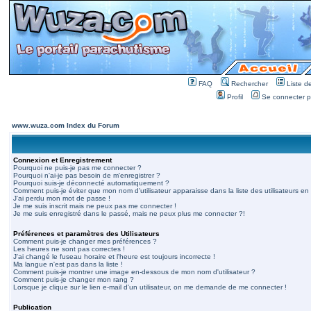
FAQ
Rechercher
Liste 
Profil
Se connecter po
www.wuza.com Index du Forum
Connexion et Enregistrement
Pourquoi ne puis-je pas me connecter ?
Pourquoi n'ai-je pas besoin de m'enregistrer ?
Pourquoi suis-je déconnecté automatiquement ?
Comment puis-je éviter que mon nom d'utilisateur apparaisse dans la liste des utilisateurs en 
J'ai perdu mon mot de passe !
Je me suis inscrit mais ne peux pas me connecter !
Je me suis enregistré dans le passé, mais ne peux plus me connecter ?!
Préférences et paramètres des Utilisateurs
Comment puis-je changer mes préférences ?
Les heures ne sont pas correctes !
J'ai changé le fuseau horaire et l'heure est toujours incorrecte !
Ma langue n'est pas dans la liste !
Comment puis-je montrer une image en-dessous de mon nom d'utilisateur ?
Comment puis-je changer mon rang ?
Lorsque je clique sur le lien e-mail d'un utilisateur, on me demande de me connecter !
Publication