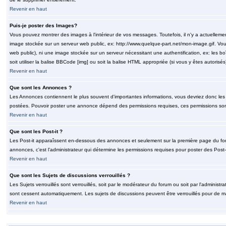
Revenir en haut
Puis-je poster des Images?
Vous pouvez montrer des images à l'intérieur de vos messages. Toutefois, il n'y a actuelle
image stockée sur un serveur web public, ex: http://www.quelque-part.net/mon-image.gif. Vous
web public), ni une image stockée sur un serveur nécessitant une authentification, ex: les b
soit utiliser la balise BBCode [img] ou soit la balise HTML appropriée (si vous y êtes autorisés
Revenir en haut
Que sont les Annonces ?
Les Annonces contiennent le plus souvent d'importantes informations, vous devriez donc le
postées. Pouvoir poster une annonce dépend des permissions requises, ces permissions sont d
Revenir en haut
Que sont les Post-it ?
Les Post-it apparaîssent en-dessous des annonces et seulement sur la première page du for
annonces, c'est l'administrateur qui détermine les permissions requises pour poster des Post
Revenir en haut
Que sont les Sujets de discussions verrouillés ?
Les Sujets verrouillés sont verrouillés, soit par le modérateur du forum ou soit par l'adminis
sont cessent automatiquement. Les sujets de discussions peuvent être verrouillés pour de ma
Revenir en haut