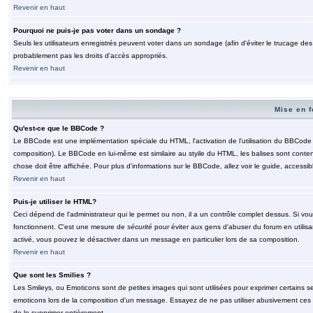
Revenir en haut
Pourquoi ne puis-je pas voter dans un sondage ?
Seuls les utilisateurs enregistrés peuvent voter dans un sondage (afin d'éviter le trucage de
probablement pas les droits d'accès appropriés.
Revenir en haut
Mise en f
Qu'est-ce que le BBCode ?
Le BBCode est une implémentation spéciale du HTML, l'activation de l'utilisation du BBCode e
composition). Le BBCode en lui-même est similaire au styile du HTML, les balises sont contenu
chose doit être affichée. Pour plus d'informations sur le BBCode, allez voir le guide, accessib
Revenir en haut
Puis-je utiliser le HTML?
Ceci dépend de l'administrateur qui le permet ou non, il a un contrôle complet dessus. Si vou
fonctionnent. C'est une mesure de
sécurité
pour éviter aux gens d'abuser du forum en utilisa
activé, vous pouvez le désactiver dans un message en particulier lors de sa composition.
Revenir en haut
Que sont les Smilies ?
Les Smileys, ou Emoticons sont de petites images qui sont utilisées pour exprimer certains sentim
emoticons lors de la composition d'un message. Essayez de ne pas utiliser abusivement ces smi
de le supprimer entièrement.