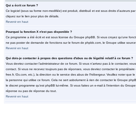
Qui a écrit ce forum ?
Ce logiciel (sous sa forme non-modifiée) est produit, distribué et est sous droits d'auteurs par
cliquez sur le lien pour plus de détails.
Revenir en haut
Pourquoi la fonction X n'est pas disponible ?
Ce programme a été écrit et est sous license du Groupe phpBB. Si vous croyez qu'une fonction
ne pas poster de demande de fonctions sur le forum de phpbb.com, le Groupe utilise sourcef
Revenir en haut
Qui dois-je contacter à propos des questions d'abus ou de légalité relatif à ce forum ?
Vous devriez contacter l'administrateur de ce forum. Si vous n'arrivez pas à le contacter, v
contact. Si vous ne recevez toujours pas de réponses, vous devriez contacter le propriétaire
free.fr, f2s.com, etc.), la direction ou le service des abus de l'hébergeur. Veuillez noter q
la personne qui utilise ce forum. Cela ne sert asbolument à rien de contacter le Groupe phpB
le discret programme qu'est phpBB lui-même. Si vous faites un e-mail à l'intention du Group
réponse ou pas de réponse du tout.
Revenir en haut