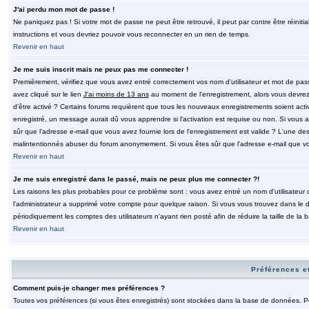
J'ai perdu mon mot de passe !
Ne paniquez pas ! Si votre mot de passe ne peut être retrouvé, il peut par contre être réinitia
instructions et vous devriez pouvoir vous reconnecter en un rien de temps.
Revenir en haut
Je me suis inscrit mais ne peux pas me connecter !
Premièrement, vérifiez que vous avez entré correctement vos nom d'utilisateur et mot de passe.
avez cliqué sur le lien
J'ai moins de 13 ans
au moment de l'enregistrement, alors vous devrez s
d'être activé ? Certains forums requièrent que tous les nouveaux enregistrements soient acti
enregistré, un message aurait dû vous apprendre si l'activation est requise ou non. Si vous ave
sûr que l'adresse e-mail que vous avez fournie lors de l'enregistrement est valide ? L'une des r
malintentionnés abuser du forum anonymement. Si vous êtes sûr que l'adresse e-mail que vous
Revenir en haut
Je me suis enregistré dans le passé, mais ne peux plus me connecter ?!
Les raisons les plus probables pour ce problème sont : vous avez entré un nom d'utilisateur o
l'administrateur a supprimé votre compte pour quelque raison. Si vous vous trouvez dans le de
périodiquement les comptes des utilisateurs n'ayant rien posté afin de réduire la taille de 
Revenir en haut
Préférences et
Comment puis-je changer mes préférences ?
Toutes vos préférences (si vous êtes enregistrés) sont stockées dans la base de données. Pour