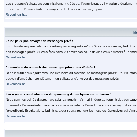
Les groupes d'utilisateurs sont initiallement créés par l'administrateur, il y assigne également
de contacter l'administrateur, essayez de lui laisser un message privé.
Revenir en haut
M
Je ne peux pas envoyer de messages privés !
Il y trois raisons pour cela : vous n'êtes pas enregistrés et/ou n'êtes pas connecté, l'admini
des messages privés. Si vous êtes dans le dernier cas, vous devriez vous adresser à l'adminis
Revenir en haut
Je continue de recevoir des messages privés non-désirés !
Dans le futur nous ajouterons une liste noire au système de messagerie privée. Pour le moment
pouvoir d'empêcher complètement un utilisateur d'envoyer des messages privés.
Revenir en haut
J'ai reçu un e-mail abusif ou de spamming de quelqu'un sur ce forum !
Nous sommes peinés d'apprendre cela. La fonction d'e-mail intégré au forum inclut des sauv
un e-mail à l'administrateur avec une copie complète de l'e-mail que vous avez reçu, il est im
l'expéditeur). Ensuite alors, l'administrateur pourra prendre les mesures répréssives qui s'imp
Revenir en haut