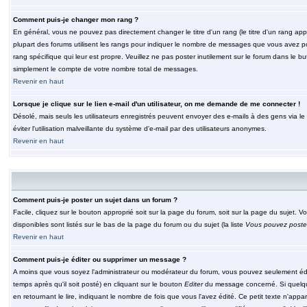
Comment puis-je changer mon rang ?
En général, vous ne pouvez pas directement changer le titre d'un rang (le titre d'un rang appar
plupart des forums utilisent les rangs pour indiquer le nombre de messages que vous avez post
rang spécifique qui leur est propre. Veuillez ne pas poster inutilement sur le forum dans le
simplement le compte de votre nombre total de messages.
Revenir en haut
Lorsque je clique sur le lien e-mail d'un utilisateur, on me demande de me connecter !
Désolé, mais seuls les utilisateurs enregistrés peuvent envoyer des e-mails à des gens via le fo
éviter l'utilisation malveillante du système d'e-mail par des utilisateurs anonymes.
Revenir en haut
Comment puis-je poster un sujet dans un forum ?
Facile, cliquez sur le bouton approprié soit sur la page du forum, soit sur la page du sujet. 
disponibles sont listés sur le bas de la page du forum ou du sujet (la liste
Vous pouvez poster
Revenir en haut
Comment puis-je éditer ou supprimer un message ?
A moins que vous soyez l'administrateur ou modérateur du forum, vous pouvez seulement éd
temps après qu'il soit posté) en cliquant sur le bouton
Editer
du message concerné. Si quelqu
en retournant le lire, indiquant le nombre de fois que vous l'avez édité. Ce petit texte n'app