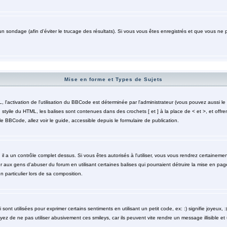
un sondage (afin d'éviter le trucage des résultats). Si vous vous êtes enregistrés et que vous ne 
Mise en forme et Types de Sujets
activation de l'utilisation du BBCode est déterminée par l'administrateur (vous pouvez aussi le 
styile du HTML, les balises sont contenues dans des crochets [ et ] à la place de < et >, et offre
le BBCode, allez voir le guide, accessible depuis le formulaire de publication.
 il a un contrôle complet dessus. Si vous êtes autorisés à l'utiliser, vous vous rendrez certaine
r aux gens d'abuser du forum en utilisant certaines balises qui pourraient détruire la mise en pa
particulier lors de sa composition.
nt utilisées pour exprimer certains sentiments en utilisant un petit code, ex: :) signifie joyeux, :( 
z de ne pas utiliser abusivement ces smileys, car ils peuvent vite rendre un message illisible et