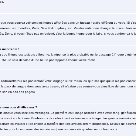
es.
 que vous pouvez voir sont les heures affichées dans un fuseau horaire différent du votre. Si c'
 convient, ex : Londres, Paris, New York, Sydney, etc. Veuillez noter que changer le fuseau horai
rés. Donc, si vous n'êtes pas enregistré, c'est la bonne heure pour le faire, si vous pardonnez le j
s incorrecte !
et que l'heure est toujours différente, la réponse la plus probable est le passage à l'heure d'été
é, l'heure sera décalée d'une heure par rapport à l'heure locale réelle.
t l'administrateur n'a pas installé votre langage sur le forum, ou que soit quelqu'un n'a pas enco
er le pack de langue dont vous avez besoin, s'il n'existe pas sentez-vous alors libre de créer une 
le lien en bas des pages).
 mon nom d'utilisateur ?
eur lorsque vous lisez des messages. La première est l'image associée avec votre rang, générallem
re statut sur le forum. En-dessous de celle-ci peut se trouver une image plus grande nommée av
'activer les avatars et de choisir la manière dont les avatars seront disponibles. Si vous ne pouvez
ntacter pour lui en demander les raisons (nous sommes sûr qu'elles seront bonnes !).