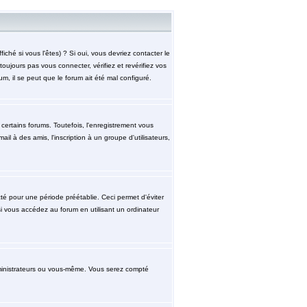
hé si vous l'êtes) ? Si oui, vous devriez contacter le
ujours pas vous connecter, vérifiez et revérifiez vos
m, il se peut que le forum ait été mal configuré.
ertains forums. Toutefois, l'enregistrement vous
l à des amis, l'inscription à un groupe d'utilisateurs,
 pour une période préétablie. Ceci permet d'éviter
i vous accédez au forum en utilisant un ordinateur
ministrateurs ou vous-même. Vous serez compté