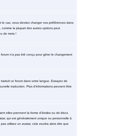
est le cas, vous devriez changer vos préférences dans
re, comme la plupart des autres options peut
eu de mots !
. le forum n'a pas été conçu pour gérer le changement
re traduit ce forum dans votre langue. Essayez de
nouvelle traduction. Plus d'informations peuvent être
ent elles prennent la forme d'étoiles ou de blocs
atar, qui est généralement unique ou personnelle à
 pas utilisez un avatar, cela voudra alors dire que