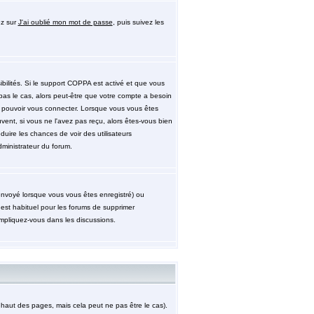
ez sur
J'ai oublié mon mot de passe
, puis suivez les
ibilités. Si le support COPPA est activé et que vous
pas le cas, alors peut-être que votre compte a besoin
de pouvoir vous connecter. Lorsque vous vous êtes
uvent, si vous ne l'avez pas reçu, alors êtes-vous bien
éduire les chances de voir des utilisateurs
ministrateur du forum.
 envoyé lorsque vous vous êtes enregistré) ou
 est habituel pour les forums de supprimer
impliquez-vous dans les discussions.
aut des pages, mais cela peut ne pas être le cas).