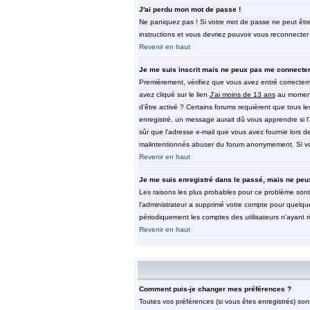
J'ai perdu mon mot de passe !
Ne paniquez pas ! Si votre mot de passe ne peut être re
instructions et vous devriez pouvoir vous reconnecter
Revenir en haut
Je me suis inscrit mais ne peux pas me connecter
Premièrement, vérifiez que vous avez entré correctemen
avez cliqué sur le lien
J'ai moins de 13 ans
au moment 
d'être activé ? Certains forums requièrent que tous l
enregistré, un message aurait dû vous apprendre si l'a
sûr que l'adresse e-mail que vous avez fournie lors de 
malintentionnés abuser du forum anonymement. Si vous
Revenir en haut
Je me suis enregistré dans le passé, mais ne peu
Les raisons les plus probables pour ce problème sont 
l'administrateur a supprimé votre compte pour quelque
périodiquement les comptes des utilisateurs n'ayant r
Revenir en haut
Comment puis-je changer mes préférences ?
Toutes vos préférences (si vous êtes enregistrés) son