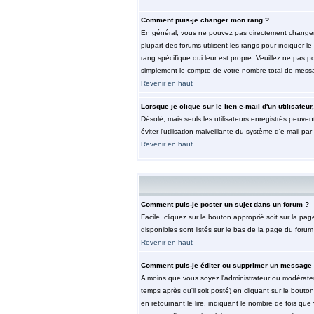
Comment puis-je changer mon rang ?
En général, vous ne pouvez pas directement changer le 
plupart des forums utilisent les rangs pour indiquer 
rang spécifique qui leur est propre. Veuillez ne pas 
simplement le compte de votre nombre total de mess
Revenir en haut
Lorsque je clique sur le lien e-mail d'un utilisat
Désolé, mais seuls les utilisateurs enregistrés peuvent
éviter l'utilisation malveillante du système d'e-mail pa
Revenir en haut
Comment puis-je poster un sujet dans un forum ?
Facile, cliquez sur le bouton approprié soit sur la pa
disponibles sont listés sur le bas de la page du forum 
Revenir en haut
Comment puis-je éditer ou supprimer un message
A moins que vous soyez l'administrateur ou modérate
temps après qu'il soit posté) en cliquant sur le bouto
en retournant le lire, indiquant le nombre de fois que