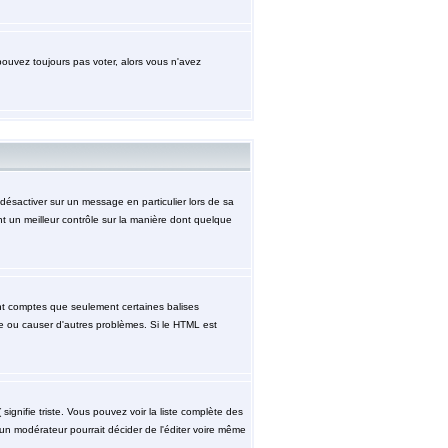
pouvez toujours pas voter, alors vous n'avez
désactiver sur un message en particulier lors de sa
nt un meilleur contrôle sur la manière dont quelque
ment comptes que seulement certaines balises
ge ou causer d'autres problèmes. Si le HTML est
signifie triste. Vous pouvez voir la liste complète des
 un modérateur pourrait décider de l'éditer voire même