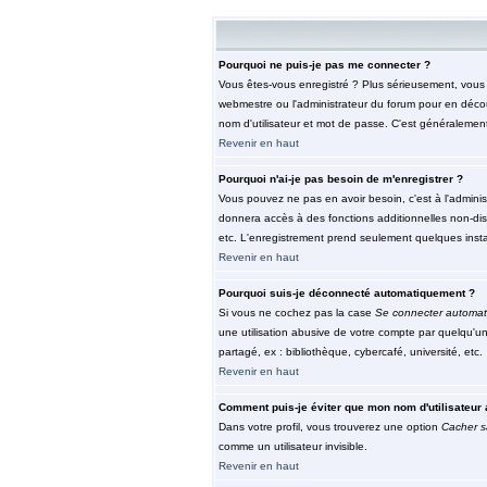
Pourquoi ne puis-je pas me connecter ?
Vous êtes-vous enregistré ? Plus sérieusement, vous d
webmestre ou l'administrateur du forum pour en découv
nom d'utilisateur et mot de passe. C'est généralement 
Revenir en haut
Pourquoi n'ai-je pas besoin de m'enregistrer ?
Vous pouvez ne pas en avoir besoin, c'est à l'adminis
donnera accès à des fonctions additionnelles non-dispo
etc. L'enregistrement prend seulement quelques insta
Revenir en haut
Pourquoi suis-je déconnecté automatiquement ?
Si vous ne cochez pas la case
Se connecter automat
une utilisation abusive de votre compte par quelqu'u
partagé, ex : bibliothèque, cybercafé, université, etc.
Revenir en haut
Comment puis-je éviter que mon nom d'utilisateur a
Dans votre profil, vous trouverez une option
Cacher s
comme un utilisateur invisible.
Revenir en haut