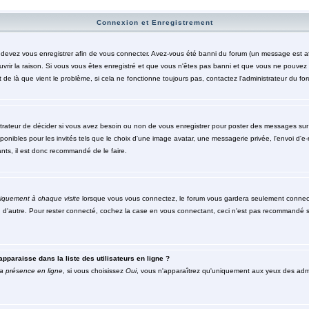
Connexion et Enregistrement
evez vous enregistrer afin de vous connecter. Avez-vous été banni du forum (un message est affic
rir la raison. Si vous vous êtes enregistré et que vous n'êtes pas banni et que vous ne pouvez to
de là que vient le problème, si cela ne fonctionne toujours pas, contactez l'administrateur du foru
trateur de décider si vous avez besoin ou non de vous enregistrer pour poster des messages sur c
nibles pour les invités tels que le choix d'une image avatar, une messagerie privée, l'envoi d'e-mai
nts, il est donc recommandé de le faire.
iquement à chaque visite
lorsque vous vous connectez, le forum vous gardera seulement connecté
n d'autre. Pour rester connecté, cochez la case en vous connectant, ceci n'est pas recommandé s
pparaisse dans la liste des utilisateurs en ligne ?
a présence en ligne
, si vous choisissez
Oui
, vous n'apparaîtrez qu'uniquement aux yeux des ad