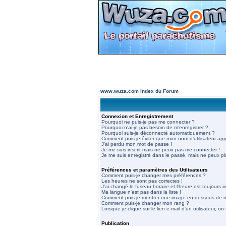
www.wuza.com Index du Forum
Connexion et Enregistrement
Pourquoi ne puis-je pas me connecter ?
Pourquoi n'ai-je pas besoin de m'enregistrer ?
Pourquoi suis-je déconnecté automatiquement ?
Comment puis-je éviter que mon nom d'utilisateur appar
J'ai perdu mon mot de passe !
Je me suis inscrit mais ne peux pas me connecter !
Je me suis enregistré dans le passé, mais ne peux p
Préférences et paramètres des Utilisateurs
Comment puis-je changer mes préférences ?
Les heures ne sont pas correctes !
J'ai changé le fuseau horaire et l'heure est toujours in
Ma langue n'est pas dans la liste !
Comment puis-je montrer une image en-dessous de mo
Comment puis-je changer mon rang ?
Lorsque je clique sur le lien e-mail d'un utilisateur,
Publication