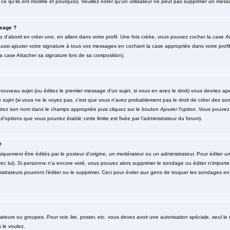
ce qu'ils ont modifié et pourquoi). Veuillez noter qu'un utilisateur ne peut pas supprimer un me
sage ?
d'abord en créer une, en allant dans votre profil. Une fois créée, vous pouvez cocher la case
At
ssi ajouter votre signature à tous vos messages en cochant la case appropriée dans votre profil
 case Attacher sa signature lors de sa composition).
ouveau sujet (ou éditez le premier message d'un sujet, si vous en avez le droit) vous devriez ap
 sujet
(si vous ne le voyez pas, c'est que vous n'avez probablement pas le droit de créer des so
ntrez son nom dans le champs appropriée puis cliquez sur le bouton
Ajouter l'option
. Vous pouvez 
d'options que vous pourrez établir, cette limite est fixée par l'administrateur du forum).
?
ment être édités par le posteur d'origine, un modérateur ou un administrateur. Pour éditer un 
ec lui). Si personne n'a encore voté, vous pouvez alors supprimer le sondage ou éditer n'importe
strateurs pourront l'éditer ou le supprimer. Ceci pour éviter aux gens de truquer les sondages en 
isateurs ou groupes. Pour voir, lire, poster, etc. vous devez avoir une autorisation spéciale, seul 
 le voulez.