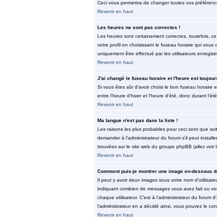
Ceci vous permettra de changer toutes vos préférenc
Revenir en haut
Les heures ne sont pas correctes !
Les heures sont certainement correctes, toutefois, ce
votre profil en choisissant le fuseau horaire qui vous
uniquement être effectué par les utilisateurs enregist
Revenir en haut
J'ai changé le fuseau horaire et l'heure est toujour
Si vous êtes sûr d'avoir choisi le bon fuseau horaire 
entre l'heure d'hiver et l'heure d'été, donc durant l'ét
Revenir en haut
Ma langue n'est pas dans la liste !
Les raisons les plus probables pour ceci sont que soi
demander à l'administrateur du forum s'il peut install
trouvées sur le site web du groupe phpBB (allez voir 
Revenir en haut
Comment puis-je montrer une image en-dessous de
Il peut y avoir deux images sous votre nom d'utilisat
indiquant combien de messages vous avez fait ou vot
chaque utilisateur. C'est à l'administrateur du forum d
l'administrateur en a décidé ainsi, vous pouvez le co
Revenir en haut