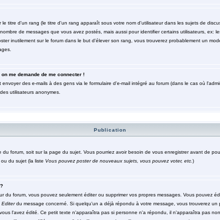
titre d'un rang (le titre d'un rang apparaît sous votre nom d'utilisateur dans les sujets de discuss
le nombre de messages que vous avez postés, mais aussi pour identifier certains utilisateurs, ex: 
poster inutilement sur le forum dans le but d'élever son rang, vous trouverez probablement un mod
ages.
eur, on me demande de me connecter !
 envoyer des e-mails à des gens via le formulaire d'e-mail intégré au forum (dans le cas où l'admini
r des utilisateurs anonymes.
Publication
ge du forum, soit sur la page du sujet. Vous pourriez avoir besoin de vous enregistrer avant de po
ou du sujet (la liste
Vous pouvez poster de nouveaux sujets, vous pouvez voter, etc.
)
 ?
ur du forum, vous pouvez seulement éditer ou supprimer vos propres messages. Vous pouvez édi
n
Editer
du message concerné. Si quelqu'un a déjà répondu à votre message, vous trouverez un 
 vous l'avez édité. Ce petit texte n'apparaîtra pas si personne n'a répondu, il n'apparaîtra pas no