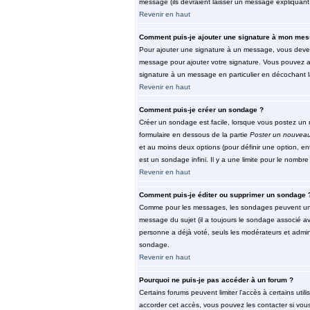
message (ils devraient laisser un message expliquant 
Revenir en haut
Comment puis-je ajouter une signature à mon mes
Pour ajouter une signature à un message, vous devez 
message pour ajouter votre signature. Vous pouvez au
signature à un message en particulier en décochant la
Revenir en haut
Comment puis-je créer un sondage ?
Créer un sondage est facile, lorsque vous postez un n
formulaire en dessous de la partie
Poster un nouveau
et au moins deux options (pour définir une option, e
est un sondage infini. Il y a une limite pour le nombre 
Revenir en haut
Comment puis-je éditer ou supprimer un sondage 
Comme pour les messages, les sondages peuvent unique
message du sujet (il a toujours le sondage associé av
personne a déjà voté, seuls les modérateurs et admini
sondage.
Revenir en haut
Pourquoi ne puis-je pas accéder à un forum ?
Certains forums peuvent limiter l'accès à certains util
accorder cet accès, vous pouvez les contacter si vous