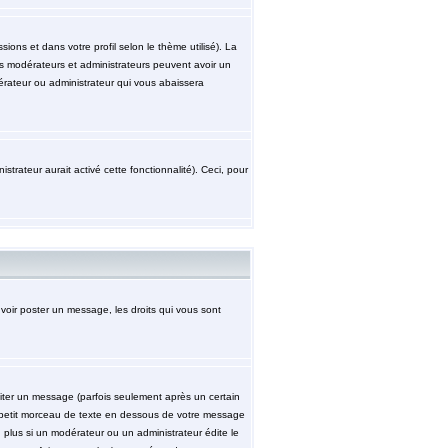
ions et dans votre profil selon le thème utilisé). La
les modérateurs et administrateurs peuvent avoir un
érateur ou administrateur qui vous abaissera
strateur aurait activé cette fonctionnalité). Ceci, pour
uvoir poster un message, les droits qui vous sont
ter un message (parfois seulement après un certain
petit morceau de texte en dessous de votre message
n plus si un modérateur ou un administrateur édite le