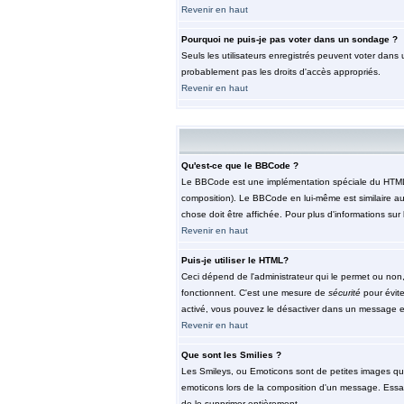
Revenir en haut
Pourquoi ne puis-je pas voter dans un sondage ?
Seuls les utilisateurs enregistrés peuvent voter dans 
probablement pas les droits d'accès appropriés.
Revenir en haut
Qu'est-ce que le BBCode ?
Le BBCode est une implémentation spéciale du HTML, l'
composition). Le BBCode en lui-même est similaire au 
chose doit être affichée. Pour plus d'informations sur 
Revenir en haut
Puis-je utiliser le HTML?
Ceci dépend de l'administrateur qui le permet ou non,
fonctionnent. C'est une mesure de
sécurité
pour évite
activé, vous pouvez le désactiver dans un message en 
Revenir en haut
Que sont les Smilies ?
Les Smileys, ou Emoticons sont de petites images qui so
emoticons lors de la composition d'un message. Essaye
de le supprimer entièrement.