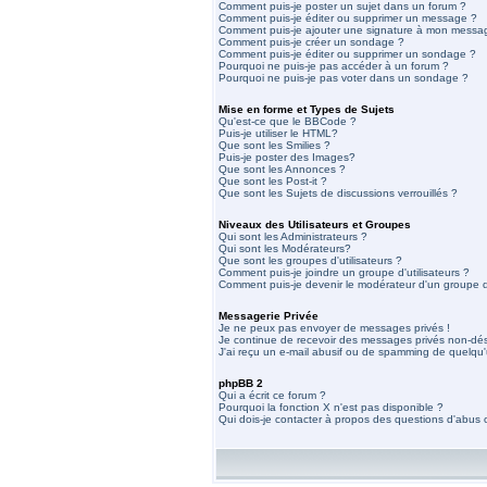
Comment puis-je poster un sujet dans un forum ?
Comment puis-je éditer ou supprimer un message ?
Comment puis-je ajouter une signature à mon messa
Comment puis-je créer un sondage ?
Comment puis-je éditer ou supprimer un sondage ?
Pourquoi ne puis-je pas accéder à un forum ?
Pourquoi ne puis-je pas voter dans un sondage ?
Mise en forme et Types de Sujets
Qu'est-ce que le BBCode ?
Puis-je utiliser le HTML?
Que sont les Smilies ?
Puis-je poster des Images?
Que sont les Annonces ?
Que sont les Post-it ?
Que sont les Sujets de discussions verrouillés ?
Niveaux des Utilisateurs et Groupes
Qui sont les Administrateurs ?
Qui sont les Modérateurs?
Que sont les groupes d'utilisateurs ?
Comment puis-je joindre un groupe d'utilisateurs ?
Comment puis-je devenir le modérateur d'un groupe d'
Messagerie Privée
Je ne peux pas envoyer de messages privés !
Je continue de recevoir des messages privés non-dési
J'ai reçu un e-mail abusif ou de spamming de quelqu'
phpBB 2
Qui a écrit ce forum ?
Pourquoi la fonction X n'est pas disponible ?
Qui dois-je contacter à propos des questions d'abus ou