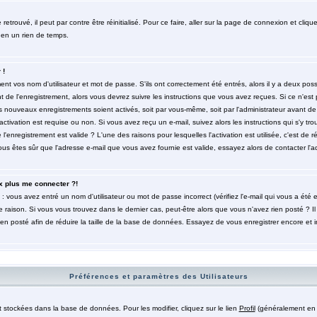
trouvé, il peut par contre être réinitialisé. Pour ce faire, aller sur la page de connexion et cliqu
 en un rien de temps.
 !
t vos nom d'utilisateur et mot de passe. S'ils ont correctement été entrés, alors il y a deux poss
de l'enregistrement, alors vous devrez suivre les instructions que vous avez reçues. Si ce n'est 
es nouveaux enregistrements soient activés, soit par vous-même, soit par l'administrateur avant 
ctivation est requise ou non. Si vous avez reçu un e-mail, suivez alors les instructions qui s'y tro
l'enregistrement est valide ? L'une des raisons pour lesquelles l'activation est utilisée, c'est de r
 êtes sûr que l'adresse e-mail que vous avez fournie est valide, essayez alors de contacter l'ad
x plus me connecter ?!
: vous avez entré un nom d'utilisateur ou mot de passe incorrect (vérifiez l'e-mail qui vous a été
 raison. Si vous vous trouvez dans le dernier cas, peut-être alors que vous n'avez rien posté ? Il
ien posté afin de réduire la taille de la base de données. Essayez de vous enregistrer encore et 
Préférences et paramètres des Utilisateurs
t stockées dans la base de données. Pour les modifier, cliquez sur le lien
Profil
(généralement en h