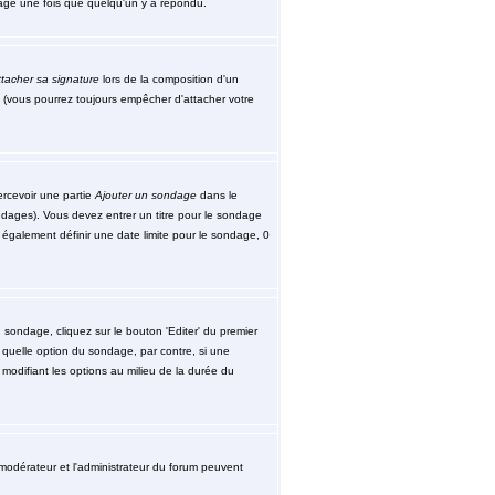
ssage une fois que quelqu'un y a répondu.
tacher sa signature
lors de la composition d'un
 (vous pourrez toujours empêcher d'attacher votre
ercevoir une partie
Ajouter un sondage
dans le
ndages). Vous devez entrer un titre pour le sondage
également définir une date limite pour le sondage, 0
sondage, cliquez sur le bouton 'Editer' du premier
 quelle option du sondage, par contre, si une
modifiant les options au milieu de la durée du
le modérateur et l'administrateur du forum peuvent