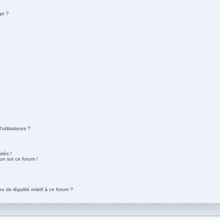
ge ?
utilisateurs ?
rés !
un sur ce forum !
 de légalité relatif à ce forum ?