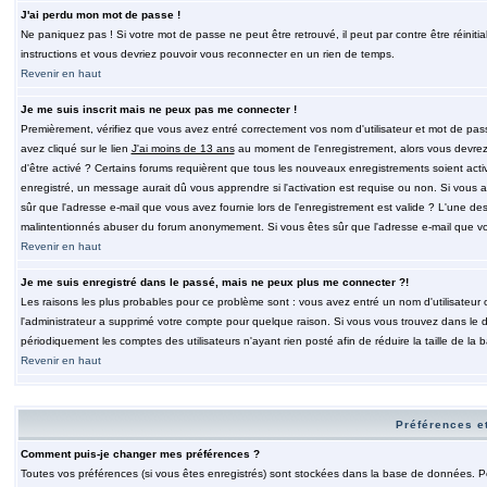
J'ai perdu mon mot de passe !
Ne paniquez pas ! Si votre mot de passe ne peut être retrouvé, il peut par contre être réinitia
instructions et vous devriez pouvoir vous reconnecter en un rien de temps.
Revenir en haut
Je me suis inscrit mais ne peux pas me connecter !
Premièrement, vérifiez que vous avez entré correctement vos nom d'utilisateur et mot de passe.
avez cliqué sur le lien
J'ai moins de 13 ans
au moment de l'enregistrement, alors vous devrez s
d'être activé ? Certains forums requièrent que tous les nouveaux enregistrements soient acti
enregistré, un message aurait dû vous apprendre si l'activation est requise ou non. Si vous ave
sûr que l'adresse e-mail que vous avez fournie lors de l'enregistrement est valide ? L'une des r
malintentionnés abuser du forum anonymement. Si vous êtes sûr que l'adresse e-mail que vous
Revenir en haut
Je me suis enregistré dans le passé, mais ne peux plus me connecter ?!
Les raisons les plus probables pour ce problème sont : vous avez entré un nom d'utilisateur o
l'administrateur a supprimé votre compte pour quelque raison. Si vous vous trouvez dans le de
périodiquement les comptes des utilisateurs n'ayant rien posté afin de réduire la taille de 
Revenir en haut
Préférences et
Comment puis-je changer mes préférences ?
Toutes vos préférences (si vous êtes enregistrés) sont stockées dans la base de données. Pour