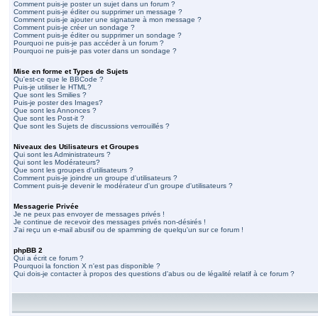
Comment puis-je poster un sujet dans un forum ?
Comment puis-je éditer ou supprimer un message ?
Comment puis-je ajouter une signature à mon message ?
Comment puis-je créer un sondage ?
Comment puis-je éditer ou supprimer un sondage ?
Pourquoi ne puis-je pas accéder à un forum ?
Pourquoi ne puis-je pas voter dans un sondage ?
Mise en forme et Types de Sujets
Qu'est-ce que le BBCode ?
Puis-je utiliser le HTML?
Que sont les Smilies ?
Puis-je poster des Images?
Que sont les Annonces ?
Que sont les Post-it ?
Que sont les Sujets de discussions verrouillés ?
Niveaux des Utilisateurs et Groupes
Qui sont les Administrateurs ?
Qui sont les Modérateurs?
Que sont les groupes d'utilisateurs ?
Comment puis-je joindre un groupe d'utilisateurs ?
Comment puis-je devenir le modérateur d'un groupe d'utilisateurs ?
Messagerie Privée
Je ne peux pas envoyer de messages privés !
Je continue de recevoir des messages privés non-désirés !
J'ai reçu un e-mail abusif ou de spamming de quelqu'un sur ce forum !
phpBB 2
Qui a écrit ce forum ?
Pourquoi la fonction X n'est pas disponible ?
Qui dois-je contacter à propos des questions d'abus ou de légalité relatif à ce forum ?