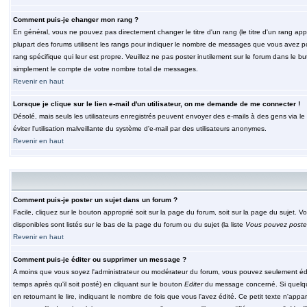
Comment puis-je changer mon rang ?
En général, vous ne pouvez pas directement changer le titre d'un rang (le titre d'un rang appar
plupart des forums utilisent les rangs pour indiquer le nombre de messages que vous avez post
rang spécifique qui leur est propre. Veuillez ne pas poster inutilement sur le forum dans le
simplement le compte de votre nombre total de messages.
Revenir en haut
Lorsque je clique sur le lien e-mail d'un utilisateur, on me demande de me connecter !
Désolé, mais seuls les utilisateurs enregistrés peuvent envoyer des e-mails à des gens via le fo
éviter l'utilisation malveillante du système d'e-mail par des utilisateurs anonymes.
Revenir en haut
Comment puis-je poster un sujet dans un forum ?
Facile, cliquez sur le bouton approprié soit sur la page du forum, soit sur la page du sujet. 
disponibles sont listés sur le bas de la page du forum ou du sujet (la liste
Vous pouvez poster
Revenir en haut
Comment puis-je éditer ou supprimer un message ?
A moins que vous soyez l'administrateur ou modérateur du forum, vous pouvez seulement éd
temps après qu'il soit posté) en cliquant sur le bouton
Editer
du message concerné. Si quelqu
en retournant le lire, indiquant le nombre de fois que vous l'avez édité. Ce petit texte n'app