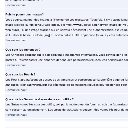
Revenir en haut
Puis-je poster des Images?
Vous pouvez montrer des images à l'intérieur de vos messages. Toutefois, il n'y a actuelle
image stockée sur un serveur web public, ex: http://www.quelque-part.net/mon-image.gif. Vous
web public), ni une image stockée sur un serveur nécessitant une authentification, ex: les b
soit utiliser la balise BBCode [img] ou soit la balise HTML appropriée (si vous y êtes autorisés
Revenir en haut
Que sont les Annonces ?
Les Annonces contiennent le plus souvent d'importantes informations, vous devriez donc le
postées. Pouvoir poster une annonce dépend des permissions requises, ces permissions sont d
Revenir en haut
Que sont les Post-it ?
Les Post-it apparaîssent en-dessous des annonces et seulement sur la première page du for
annonces, c'est l'administrateur qui détermine les permissions requises pour poster des Post
Revenir en haut
Que sont les Sujets de discussions verrouillés ?
Les Sujets verrouillés sont verrouillés, soit par le modérateur du forum ou soit par l'adminis
sont cessent automatiquement. Les sujets de discussions peuvent être verrouillés pour de ma
Revenir en haut