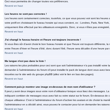
Ceci vous permettra de changer toutes vos préférences.
Revenir en haut
Les heures ne sont pas correctes !
Les heures sont certainement correctes, toutefois, ce que vous pouvez voir sont les heures a
votre profil en choisissant le fuseau horaire qui vous convient, ex : Londres, Paris, New Yor
uniquement être effectué par les utilisateurs enregistrés. Donc, si vous n'êtes pas enregistré,
Revenir en haut
J'ai changé le fuseau horaire et l'heure est toujours incorrecte !
Si vous êtes sûr d'avoir choisi le bon fuseau horaire et que l'heure est toujours différente, 
entre l'heure d'hiver et l'heure d'été, donc durant l'été, l'heure sera décalée d'une heure par r
Revenir en haut
Ma langue n'est pas dans la liste !
Les raisons les plus probables pour ceci sont que soit l'administrateur n'a pas installé votr
demander à l'administrateur du forum s'il peut installer le pack de langue dont vous avez besoi
trouvées sur le site web du groupe phpBB (allez voir le lien en bas des pages).
Revenir en haut
Comment puis-je montrer une image en-dessous de mon nom d'utilisateur ?
Il peut y avoir deux images sous votre nom d'utilisateur lorsque vous lisez des messages. La 
indiquant combien de messages vous avez fait ou votre statut sur le forum. En-dessous de 
chaque utilisateur. C'est à l'administrateur du forum d'activer les avatars et de choisir la man
l'administrateur en a décidé ainsi, vous pouvez le contacter pour lui en demander les raison
Revenir en haut