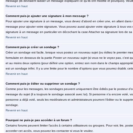
message (ils devraient laisser un message expliquant ce qu'ils ont modifié et pourquoi). Veu
Revenir en haut
Comment puis-je ajouter une signature à mon message ?
Pour ajouter une signature à un message, vous devez d'abord en créer une, en allant dans v
message pour ajouter votre signature. Vous pouvez aussi ajouter votre signature à tous vos 
signature à un message en particulier en décochant la case Attacher sa signature lors de sa 
Revenir en haut
Comment puis-je créer un sondage ?
Créer un sondage est facile, lorsque vous postez un nouveau sujet (ou éditez le premier mess
formulaire en dessous de la partie
Poster un nouveau sujet
(si vous ne le voyez pas, c'est q
et au moins deux options (pour définir une option, entrez son nom dans le champs approprié
est un sondage infini. Il y a une limite pour le nombre d'options que vous pourrez établir, cette
Revenir en haut
Comment puis-je éditer ou supprimer un sondage ?
Comme pour les messages, les sondages peuvent uniquement être édités par le posteur d'orig
message du sujet (il a toujours le sondage associé avec lui). Si personne n'a encore voté, v
personne a déjà voté, seuls les modérateurs et administrateurs pourront l'éditer ou le suppri
sondage.
Revenir en haut
Pourquoi ne puis-je pas accéder à un forum ?
Certains forums peuvent limiter l'accès à certains utilisateurs ou groupes. Pour voir, lire, pos
accorder cet accès, vous pouvez les contacter si vous le voulez.