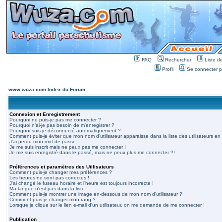
FAQ
Rechercher
Liste 
Profil
Se connecter po
www.wuza.com Index du Forum
Connexion et Enregistrement
Pourquoi ne puis-je pas me connecter ?
Pourquoi n'ai-je pas besoin de m'enregistrer ?
Pourquoi suis-je déconnecté automatiquement ?
Comment puis-je éviter que mon nom d'utilisateur apparaisse dans la liste des utilisateurs en 
J'ai perdu mon mot de passe !
Je me suis inscrit mais ne peux pas me connecter !
Je me suis enregistré dans le passé, mais ne peux plus me connecter ?!
Préférences et paramètres des Utilisateurs
Comment puis-je changer mes préférences ?
Les heures ne sont pas correctes !
J'ai changé le fuseau horaire et l'heure est toujours incorrecte !
Ma langue n'est pas dans la liste !
Comment puis-je montrer une image en-dessous de mon nom d'utilisateur ?
Comment puis-je changer mon rang ?
Lorsque je clique sur le lien e-mail d'un utilisateur, on me demande de me connecter !
Publication