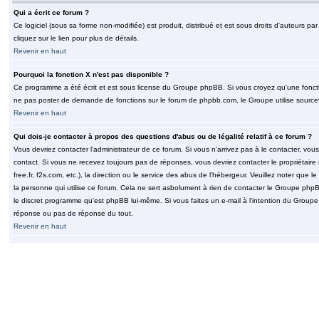
Qui a écrit ce forum ?
Ce logiciel (sous sa forme non-modifiée) est produit, distribué et est sous droits d'auteurs par
cliquez sur le lien pour plus de détails.
Revenir en haut
Pourquoi la fonction X n'est pas disponible ?
Ce programme a été écrit et est sous license du Groupe phpBB. Si vous croyez qu'une fonction
ne pas poster de demande de fonctions sur le forum de phpbb.com, le Groupe utilise sourcef
Revenir en haut
Qui dois-je contacter à propos des questions d'abus ou de légalité relatif à ce forum ?
Vous devriez contacter l'administrateur de ce forum. Si vous n'arrivez pas à le contacter, v
contact. Si vous ne recevez toujours pas de réponses, vous devriez contacter le propriétaire
free.fr, f2s.com, etc.), la direction ou le service des abus de l'hébergeur. Veuillez noter q
la personne qui utilise ce forum. Cela ne sert asbolument à rien de contacter le Groupe phpB
le discret programme qu'est phpBB lui-même. Si vous faites un e-mail à l'intention du Group
réponse ou pas de réponse du tout.
Revenir en haut