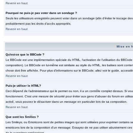
Revenir en haut
Pourquoi ne puis-je pas voter dans un sondage ?
Seuls les utilisateurs enregistrés peuvent voter dans un sondage (afin d'éviter le trucage de
probablement pas les droits d'accès appropriés.
Revenir en haut
Mise en f
Qu'est-ce que le BBCode ?
Le BBCode est une implémentation spéciale du HTML, l'activation de l'utilisation du BBCode e
composition). Le BBCode en lui-même est similaire au styile du HTML, les balises sont contenu
chose doit être affichée. Pour plus d'informations sur le BBCode, allez voir le guide, accessib
Revenir en haut
Puis-je utiliser le HTML?
Ceci dépend de l'administrateur qui le permet ou non, il a un contrôle complet dessus. Si vou
fonctionnent. C'est une mesure de
sécurité
pour éviter aux gens d'abuser du forum en utilisa
activé, vous pouvez le désactiver dans un message en particulier lors de sa composition.
Revenir en haut
Que sont les Smilies ?
Les Smileys, ou Emoticons sont de petites images qui sont utilisées pour exprimer certains sentim
emoticons lors de la composition d'un message. Essayez de ne pas utiliser abusivement ces smi
de le supprimer entièrement.