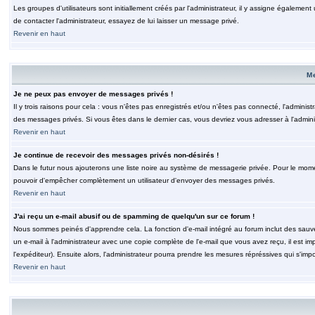
Les groupes d'utilisateurs sont initiallement créés par l'administrateur, il y assigne également
de contacter l'administrateur, essayez de lui laisser un message privé.
Revenir en haut
M
Je ne peux pas envoyer de messages privés !
Il y trois raisons pour cela : vous n'êtes pas enregistrés et/ou n'êtes pas connecté, l'admini
des messages privés. Si vous êtes dans le dernier cas, vous devriez vous adresser à l'adminis
Revenir en haut
Je continue de recevoir des messages privés non-désirés !
Dans le futur nous ajouterons une liste noire au système de messagerie privée. Pour le moment
pouvoir d'empêcher complètement un utilisateur d'envoyer des messages privés.
Revenir en haut
J'ai reçu un e-mail abusif ou de spamming de quelqu'un sur ce forum !
Nous sommes peinés d'apprendre cela. La fonction d'e-mail intégré au forum inclut des sauv
un e-mail à l'administrateur avec une copie complète de l'e-mail que vous avez reçu, il est im
l'expéditeur). Ensuite alors, l'administrateur pourra prendre les mesures répréssives qui s'imp
Revenir en haut