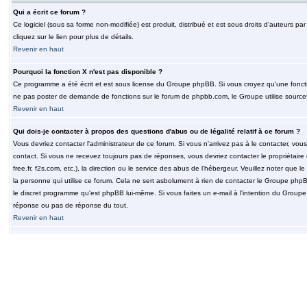
Qui a écrit ce forum ?
Ce logiciel (sous sa forme non-modifiée) est produit, distribué et est sous droits d'auteurs par
cliquez sur le lien pour plus de détails.
Revenir en haut
Pourquoi la fonction X n'est pas disponible ?
Ce programme a été écrit et est sous license du Groupe phpBB. Si vous croyez qu'une fonction
ne pas poster de demande de fonctions sur le forum de phpbb.com, le Groupe utilise sourcef
Revenir en haut
Qui dois-je contacter à propos des questions d'abus ou de légalité relatif à ce forum ?
Vous devriez contacter l'administrateur de ce forum. Si vous n'arrivez pas à le contacter, v
contact. Si vous ne recevez toujours pas de réponses, vous devriez contacter le propriétaire
free.fr, f2s.com, etc.), la direction ou le service des abus de l'hébergeur. Veuillez noter q
la personne qui utilise ce forum. Cela ne sert asbolument à rien de contacter le Groupe phpB
le discret programme qu'est phpBB lui-même. Si vous faites un e-mail à l'intention du Group
réponse ou pas de réponse du tout.
Revenir en haut