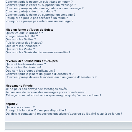
Comment puis-je poster un sujet dans un forum ?
Comment puis-je éditer ou supprimer un message ?
Comment puis-je ajouter une signature à mon message ?
Comment puis-je créer un sondage ?
Comment puis-je éditer ou supprimer un sondage ?
Pourquoi ne puis-je pas accéder à un forum ?
Pourquoi ne puis-je pas voter dans un sondage ?
Mise en forme et Types de Sujets
Qu'est-ce que le BBCode ?
Puis-je utiliser le HTML?
Que sont les Smilies ?
Puis-je poster des Images?
Que sont les Annonces ?
Que sont les Post-it ?
Que sont les Sujets de discussions verrouillés ?
Niveaux des Utilisateurs et Groupes
Qui sont les Administrateurs ?
Qui sont les Modérateurs?
Que sont les groupes d'utilisateurs ?
Comment puis-je joindre un groupe d'utilisateurs ?
Comment puis-je devenir le modérateur d'un groupe d'utilisateurs ?
Messagerie Privée
Je ne peux pas envoyer de messages privés !
Je continue de recevoir des messages privés non-désirés !
J'ai reçu un e-mail abusif ou de spamming de quelqu'un sur ce forum !
phpBB 2
Qui a écrit ce forum ?
Pourquoi la fonction X n'est pas disponible ?
Qui dois-je contacter à propos des questions d'abus ou de légalité relatif à ce forum ?