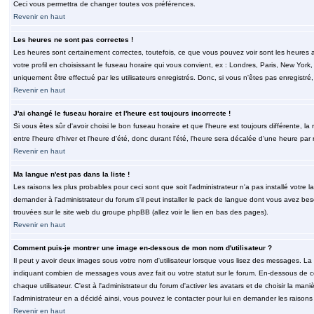
Ceci vous permettra de changer toutes vos préférences.
Revenir en haut
Les heures ne sont pas correctes !
Les heures sont certainement correctes, toutefois, ce que vous pouvez voir sont les heures a
votre profil en choisissant le fuseau horaire qui vous convient, ex : Londres, Paris, New Yor
uniquement être effectué par les utilisateurs enregistrés. Donc, si vous n'êtes pas enregistré,
Revenir en haut
J'ai changé le fuseau horaire et l'heure est toujours incorrecte !
Si vous êtes sûr d'avoir choisi le bon fuseau horaire et que l'heure est toujours différente, 
entre l'heure d'hiver et l'heure d'été, donc durant l'été, l'heure sera décalée d'une heure par r
Revenir en haut
Ma langue n'est pas dans la liste !
Les raisons les plus probables pour ceci sont que soit l'administrateur n'a pas installé votr
demander à l'administrateur du forum s'il peut installer le pack de langue dont vous avez besoi
trouvées sur le site web du groupe phpBB (allez voir le lien en bas des pages).
Revenir en haut
Comment puis-je montrer une image en-dessous de mon nom d'utilisateur ?
Il peut y avoir deux images sous votre nom d'utilisateur lorsque vous lisez des messages. La 
indiquant combien de messages vous avez fait ou votre statut sur le forum. En-dessous de 
chaque utilisateur. C'est à l'administrateur du forum d'activer les avatars et de choisir la man
l'administrateur en a décidé ainsi, vous pouvez le contacter pour lui en demander les raison
Revenir en haut