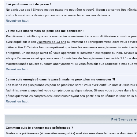
J'ai perdu mon mot de passe !
Ne paniquez pas ! Si votre mot de passe ne peut être retrouvé, il peut par contre être réinitia
instructions et vous devriez pouvoir vous reconnecter en un rien de temps.
Revenir en haut
Je me suis inscrit mais ne peux pas me connecter !
Premièrement, vérifiez que vous avez entré correctement vos nom d'utilisateur et mot de passe.
avez cliqué sur le lien
J'ai moins de 13 ans
au moment de l'enregistrement, alors vous devrez s
d'être activé ? Certains forums requièrent que tous les nouveaux enregistrements soient acti
enregistré, un message aurait dû vous apprendre si l'activation est requise ou non. Si vous ave
sûr que l'adresse e-mail que vous avez fournie lors de l'enregistrement est valide ? L'une des r
malintentionnés abuser du forum anonymement. Si vous êtes sûr que l'adresse e-mail que vous
Revenir en haut
Je me suis enregistré dans le passé, mais ne peux plus me connecter ?!
Les raisons les plus probables pour ce problème sont : vous avez entré un nom d'utilisateur o
l'administrateur a supprimé votre compte pour quelque raison. Si vous vous trouvez dans le de
périodiquement les comptes des utilisateurs n'ayant rien posté afin de réduire la taille de 
Revenir en haut
Préférences et
Comment puis-je changer mes préférences ?
Toutes vos préférences (si vous êtes enregistrés) sont stockées dans la base de données. Pour