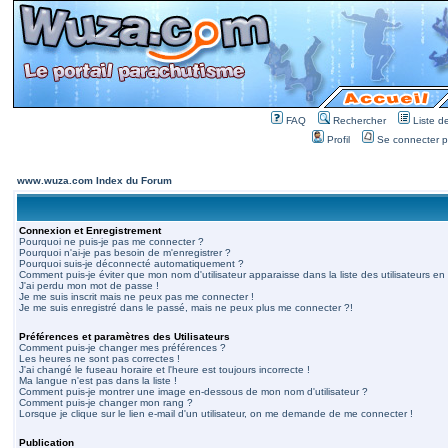
FAQ
Rechercher
Liste 
Profil
Se connecter po
www.wuza.com Index du Forum
Connexion et Enregistrement
Pourquoi ne puis-je pas me connecter ?
Pourquoi n'ai-je pas besoin de m'enregistrer ?
Pourquoi suis-je déconnecté automatiquement ?
Comment puis-je éviter que mon nom d'utilisateur apparaisse dans la liste des utilisateurs en 
J'ai perdu mon mot de passe !
Je me suis inscrit mais ne peux pas me connecter !
Je me suis enregistré dans le passé, mais ne peux plus me connecter ?!
Préférences et paramètres des Utilisateurs
Comment puis-je changer mes préférences ?
Les heures ne sont pas correctes !
J'ai changé le fuseau horaire et l'heure est toujours incorrecte !
Ma langue n'est pas dans la liste !
Comment puis-je montrer une image en-dessous de mon nom d'utilisateur ?
Comment puis-je changer mon rang ?
Lorsque je clique sur le lien e-mail d'un utilisateur, on me demande de me connecter !
Publication