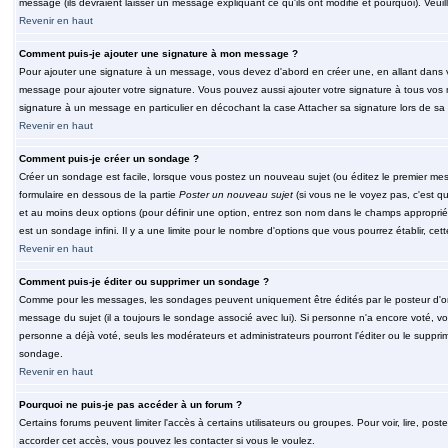
message (ils devraient laisser un message expliquant ce qu'ils ont modifié et pourquoi). Veu
Revenir en haut
Comment puis-je ajouter une signature à mon message ?
Pour ajouter une signature à un message, vous devez d'abord en créer une, en allant dans v
message pour ajouter votre signature. Vous pouvez aussi ajouter votre signature à tous vos 
signature à un message en particulier en décochant la case Attacher sa signature lors de sa 
Revenir en haut
Comment puis-je créer un sondage ?
Créer un sondage est facile, lorsque vous postez un nouveau sujet (ou éditez le premier mess
formulaire en dessous de la partie
Poster un nouveau sujet
(si vous ne le voyez pas, c'est q
et au moins deux options (pour définir une option, entrez son nom dans le champs approprié
est un sondage infini. Il y a une limite pour le nombre d'options que vous pourrez établir, cette
Revenir en haut
Comment puis-je éditer ou supprimer un sondage ?
Comme pour les messages, les sondages peuvent uniquement être édités par le posteur d'orig
message du sujet (il a toujours le sondage associé avec lui). Si personne n'a encore voté, v
personne a déjà voté, seuls les modérateurs et administrateurs pourront l'éditer ou le suppri
sondage.
Revenir en haut
Pourquoi ne puis-je pas accéder à un forum ?
Certains forums peuvent limiter l'accès à certains utilisateurs ou groupes. Pour voir, lire, pos
accorder cet accès, vous pouvez les contacter si vous le voulez.