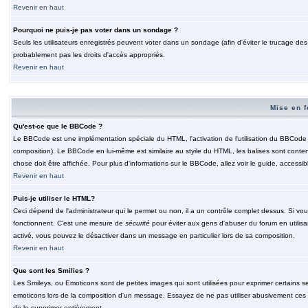
Revenir en haut
Pourquoi ne puis-je pas voter dans un sondage ?
Seuls les utilisateurs enregistrés peuvent voter dans un sondage (afin d'éviter le trucage de
probablement pas les droits d'accès appropriés.
Revenir en haut
Mise en f
Qu'est-ce que le BBCode ?
Le BBCode est une implémentation spéciale du HTML, l'activation de l'utilisation du BBCode e
composition). Le BBCode en lui-même est similaire au styile du HTML, les balises sont contenu
chose doit être affichée. Pour plus d'informations sur le BBCode, allez voir le guide, accessib
Revenir en haut
Puis-je utiliser le HTML?
Ceci dépend de l'administrateur qui le permet ou non, il a un contrôle complet dessus. Si vou
fonctionnent. C'est une mesure de
sécurité
pour éviter aux gens d'abuser du forum en utilisa
activé, vous pouvez le désactiver dans un message en particulier lors de sa composition.
Revenir en haut
Que sont les Smilies ?
Les Smileys, ou Emoticons sont de petites images qui sont utilisées pour exprimer certains sentim
emoticons lors de la composition d'un message. Essayez de ne pas utiliser abusivement ces smi
de le supprimer entièrement.