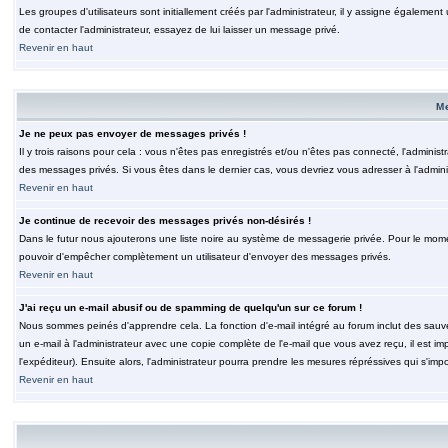
Les groupes d'utilisateurs sont initiallement créés par l'administrateur, il y assigne également
de contacter l'administrateur, essayez de lui laisser un message privé.
Revenir en haut
M
Je ne peux pas envoyer de messages privés !
Il y trois raisons pour cela : vous n'êtes pas enregistrés et/ou n'êtes pas connecté, l'admini
des messages privés. Si vous êtes dans le dernier cas, vous devriez vous adresser à l'adminis
Revenir en haut
Je continue de recevoir des messages privés non-désirés !
Dans le futur nous ajouterons une liste noire au système de messagerie privée. Pour le moment
pouvoir d'empêcher complètement un utilisateur d'envoyer des messages privés.
Revenir en haut
J'ai reçu un e-mail abusif ou de spamming de quelqu'un sur ce forum !
Nous sommes peinés d'apprendre cela. La fonction d'e-mail intégré au forum inclut des sauv
un e-mail à l'administrateur avec une copie complète de l'e-mail que vous avez reçu, il est im
l'expéditeur). Ensuite alors, l'administrateur pourra prendre les mesures répréssives qui s'imp
Revenir en haut