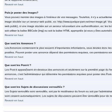
Revenir en haut
Puis-je poster des Images?
Vous pouvez montrer des images à l'intérieur de vos messages. Toutefois, il n'y a actuelle
image stockée sur un serveur web public, ex: http://www.quelque-part.net/mon-image.gif. Vous
web public), ni une image stockée sur un serveur nécessitant une authentification, ex: les b
soit utiliser la balise BBCode [img] ou soit la balise HTML appropriée (si vous y êtes autorisés
Revenir en haut
Que sont les Annonces ?
Les Annonces contiennent le plus souvent d'importantes informations, vous devriez donc le
postées. Pouvoir poster une annonce dépend des permissions requises, ces permissions sont d
Revenir en haut
Que sont les Post-it ?
Les Post-it apparaîssent en-dessous des annonces et seulement sur la première page du for
annonces, c'est l'administrateur qui détermine les permissions requises pour poster des Post
Revenir en haut
Que sont les Sujets de discussions verrouillés ?
Les Sujets verrouillés sont verrouillés, soit par le modérateur du forum ou soit par l'adminis
sont cessent automatiquement. Les sujets de discussions peuvent être verrouillés pour de ma
Revenir en haut