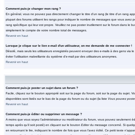
Comment puis-je changer mon rang ?
En général, vous ne pouvez pas directement changer le titre d'un rang (le titre d'un rang appar
plupart des forums utilisent les rangs pour indiquer le nombre de messages que vous avez post
rang spécifique qui leur est propre. Veuillez ne pas poster inutilement sur le forum dans le
simplement le compte de votre nombre total de messages.
Revenir en haut
Lorsque je clique sur le lien e-mail d'un utilisateur, on me demande de me connecter !
Désolé, mais seuls les utilisateurs enregistrés peuvent envoyer des e-mails à des gens via le fo
éviter l'utilisation malveillante du système d'e-mail par des utilisateurs anonymes.
Revenir en haut
Comment puis-je poster un sujet dans un forum ?
Facile, cliquez sur le bouton approprié soit sur la page du forum, soit sur la page du sujet. 
disponibles sont listés sur le bas de la page du forum ou du sujet (la liste
Vous pouvez poster
Revenir en haut
Comment puis-je éditer ou supprimer un message ?
A moins que vous soyez l'administrateur ou modérateur du forum, vous pouvez seulement éd
temps après qu'il soit posté) en cliquant sur le bouton
Editer
du message concerné. Si quelqu
en retournant le lire, indiquant le nombre de fois que vous l'avez édité. Ce petit texte n'app