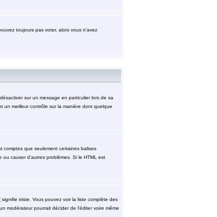
pouvez toujours pas voter, alors vous n'avez
désactiver sur un message en particulier lors de sa
nt un meilleur contrôle sur la manière dont quelque
ment comptes que seulement certaines balises
ge ou causer d'autres problèmes. Si le HTML est
signifie triste. Vous pouvez voir la liste complète des
 un modérateur pourrait décider de l'éditer voire même