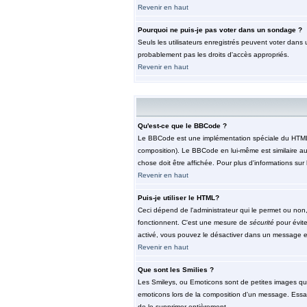
Revenir en haut
Pourquoi ne puis-je pas voter dans un sondage ?
Seuls les utilisateurs enregistrés peuvent voter dans 
probablement pas les droits d'accès appropriés.
Revenir en haut
Qu'est-ce que le BBCode ?
Le BBCode est une implémentation spéciale du HTML, l'
composition). Le BBCode en lui-même est similaire au 
chose doit être affichée. Pour plus d'informations sur 
Revenir en haut
Puis-je utiliser le HTML?
Ceci dépend de l'administrateur qui le permet ou non,
fonctionnent. C'est une mesure de
sécurité
pour évite
activé, vous pouvez le désactiver dans un message en 
Revenir en haut
Que sont les Smilies ?
Les Smileys, ou Emoticons sont de petites images qui so
emoticons lors de la composition d'un message. Essaye
de le supprimer entièrement.