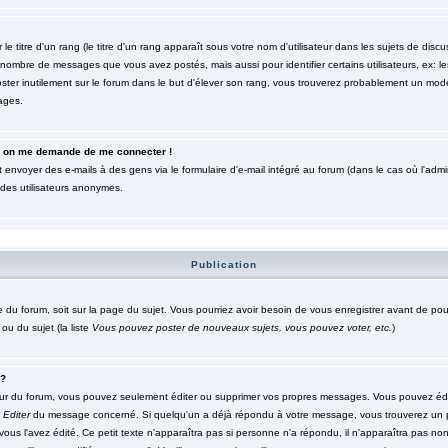
titre d'un rang (le titre d'un rang apparaît sous votre nom d'utilisateur dans les sujets de discuss
le nombre de messages que vous avez postés, mais aussi pour identifier certains utilisateurs, ex: 
poster inutilement sur le forum dans le but d'élever son rang, vous trouverez probablement un mod
ages.
eur, on me demande de me connecter !
 envoyer des e-mails à des gens via le formulaire d'e-mail intégré au forum (dans le cas où l'admini
r des utilisateurs anonymes.
Publication
ge du forum, soit sur la page du sujet. Vous pourriez avoir besoin de vous enregistrer avant de po
ou du sujet (la liste
Vous pouvez poster de nouveaux sujets, vous pouvez voter, etc.
)
 ?
ur du forum, vous pouvez seulement éditer ou supprimer vos propres messages. Vous pouvez édi
n
Editer
du message concerné. Si quelqu'un a déjà répondu à votre message, vous trouverez un 
 vous l'avez édité. Ce petit texte n'apparaîtra pas si personne n'a répondu, il n'apparaîtra pas no