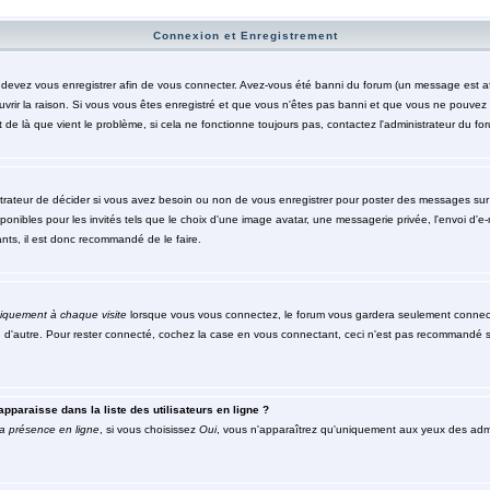
Connexion et Enregistrement
evez vous enregistrer afin de vous connecter. Avez-vous été banni du forum (un message est affic
rir la raison. Si vous vous êtes enregistré et que vous n'êtes pas banni et que vous ne pouvez to
de là que vient le problème, si cela ne fonctionne toujours pas, contactez l'administrateur du foru
trateur de décider si vous avez besoin ou non de vous enregistrer pour poster des messages sur c
nibles pour les invités tels que le choix d'une image avatar, une messagerie privée, l'envoi d'e-mai
nts, il est donc recommandé de le faire.
iquement à chaque visite
lorsque vous vous connectez, le forum vous gardera seulement connecté
n d'autre. Pour rester connecté, cochez la case en vous connectant, ceci n'est pas recommandé s
pparaisse dans la liste des utilisateurs en ligne ?
a présence en ligne
, si vous choisissez
Oui
, vous n'apparaîtrez qu'uniquement aux yeux des ad