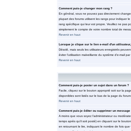
Comment puis-je changer mon rang ?
En général, vous ne pouvez pas directement changer le 
plupart des forums utilisent les rangs pour indiquer 
rang spécifique qui leur est propre. Veuillez ne pas 
simplement le compte de votre nombre total de mess
Revenir en haut
Lorsque je clique sur le lien e-mail d'un utilisat
Désolé, mais seuls les utilisateurs enregistrés peuvent
éviter l'utilisation malveillante du système d'e-mail pa
Revenir en haut
Comment puis-je poster un sujet dans un forum ?
Facile, cliquez sur le bouton approprié soit sur la pa
disponibles sont listés sur le bas de la page du forum 
Revenir en haut
Comment puis-je éditer ou supprimer un message
A moins que vous soyez l'administrateur ou modérate
temps après qu'il soit posté) en cliquant sur le bouto
en retournant le lire, indiquant le nombre de fois que