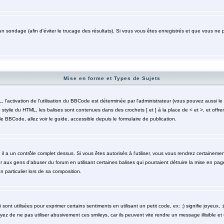
un sondage (afin d'éviter le trucage des résultats). Si vous vous êtes enregistrés et que vous ne 
Mise en forme et Types de Sujets
activation de l'utilisation du BBCode est déterminée par l'administrateur (vous pouvez aussi le 
styile du HTML, les balises sont contenues dans des crochets [ et ] à la place de < et >, et offre
le BBCode, allez voir le guide, accessible depuis le formulaire de publication.
 il a un contrôle complet dessus. Si vous êtes autorisés à l'utiliser, vous vous rendrez certaine
r aux gens d'abuser du forum en utilisant certaines balises qui pourraient détruire la mise en pa
particulier lors de sa composition.
nt utilisées pour exprimer certains sentiments en utilisant un petit code, ex: :) signifie joyeux, :( 
z de ne pas utiliser abusivement ces smileys, car ils peuvent vite rendre un message illisible et