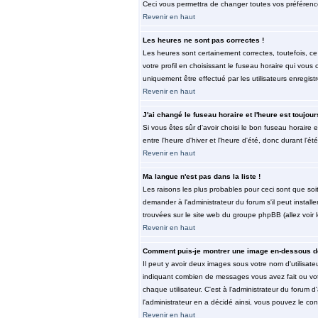
Ceci vous permettra de changer toutes vos préférenc
Revenir en haut
Les heures ne sont pas correctes !
Les heures sont certainement correctes, toutefois, ce
votre profil en choisissant le fuseau horaire qui vous
uniquement être effectué par les utilisateurs enregist
Revenir en haut
J'ai changé le fuseau horaire et l'heure est toujour
Si vous êtes sûr d'avoir choisi le bon fuseau horaire 
entre l'heure d'hiver et l'heure d'été, donc durant l'ét
Revenir en haut
Ma langue n'est pas dans la liste !
Les raisons les plus probables pour ceci sont que soi
demander à l'administrateur du forum s'il peut install
trouvées sur le site web du groupe phpBB (allez voir 
Revenir en haut
Comment puis-je montrer une image en-dessous de
Il peut y avoir deux images sous votre nom d'utilisat
indiquant combien de messages vous avez fait ou vot
chaque utilisateur. C'est à l'administrateur du forum d
l'administrateur en a décidé ainsi, vous pouvez le co
Revenir en haut