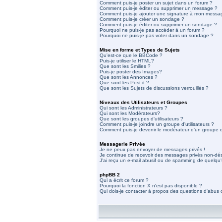
Comment puis-je poster un sujet dans un forum ?
Comment puis-je éditer ou supprimer un message ?
Comment puis-je ajouter une signature à mon messa
Comment puis-je créer un sondage ?
Comment puis-je éditer ou supprimer un sondage ?
Pourquoi ne puis-je pas accéder à un forum ?
Pourquoi ne puis-je pas voter dans un sondage ?
Mise en forme et Types de Sujets
Qu'est-ce que le BBCode ?
Puis-je utiliser le HTML?
Que sont les Smilies ?
Puis-je poster des Images?
Que sont les Annonces ?
Que sont les Post-it ?
Que sont les Sujets de discussions verrouillés ?
Niveaux des Utilisateurs et Groupes
Qui sont les Administrateurs ?
Qui sont les Modérateurs?
Que sont les groupes d'utilisateurs ?
Comment puis-je joindre un groupe d'utilisateurs ?
Comment puis-je devenir le modérateur d'un groupe d'
Messagerie Privée
Je ne peux pas envoyer de messages privés !
Je continue de recevoir des messages privés non-dési
J'ai reçu un e-mail abusif ou de spamming de quelqu'
phpBB 2
Qui a écrit ce forum ?
Pourquoi la fonction X n'est pas disponible ?
Qui dois-je contacter à propos des questions d'abus ou