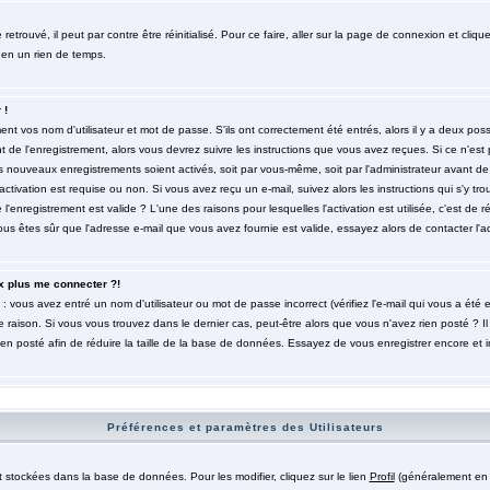
trouvé, il peut par contre être réinitialisé. Pour ce faire, aller sur la page de connexion et cliqu
 en un rien de temps.
 !
t vos nom d'utilisateur et mot de passe. S'ils ont correctement été entrés, alors il y a deux poss
de l'enregistrement, alors vous devrez suivre les instructions que vous avez reçues. Si ce n'est 
es nouveaux enregistrements soient activés, soit par vous-même, soit par l'administrateur avant 
ctivation est requise ou non. Si vous avez reçu un e-mail, suivez alors les instructions qui s'y tro
l'enregistrement est valide ? L'une des raisons pour lesquelles l'activation est utilisée, c'est de r
 êtes sûr que l'adresse e-mail que vous avez fournie est valide, essayez alors de contacter l'ad
x plus me connecter ?!
: vous avez entré un nom d'utilisateur ou mot de passe incorrect (vérifiez l'e-mail qui vous a été
 raison. Si vous vous trouvez dans le dernier cas, peut-être alors que vous n'avez rien posté ? Il
ien posté afin de réduire la taille de la base de données. Essayez de vous enregistrer encore et 
Préférences et paramètres des Utilisateurs
t stockées dans la base de données. Pour les modifier, cliquez sur le lien
Profil
(généralement en h