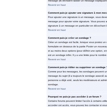
message (ils devraient laisser un message expliquant 
Revenir en haut
Comment puis-je ajouter une signature à mon mes
Pour ajouter une signature à un message, vous devez 
message pour ajouter votre signature. Vous pouvez au
signature à un message en particulier en décochant la
Revenir en haut
Comment puis-je créer un sondage ?
Créer un sondage est facile, lorsque vous postez un n
formulaire en dessous de la partie
Poster un nouveau
et au moins deux options (pour définir une option, e
est un sondage infini. Il y a une limite pour le nombre 
Revenir en haut
Comment puis-je éditer ou supprimer un sondage 
Comme pour les messages, les sondages peuvent unique
message du sujet (il a toujours le sondage associé av
personne a déjà voté, seuls les modérateurs et admini
sondage.
Revenir en haut
Pourquoi ne puis-je pas accéder à un forum ?
Certains forums peuvent limiter l'accès à certains util
accorder cet accès, vous pouvez les contacter si vous