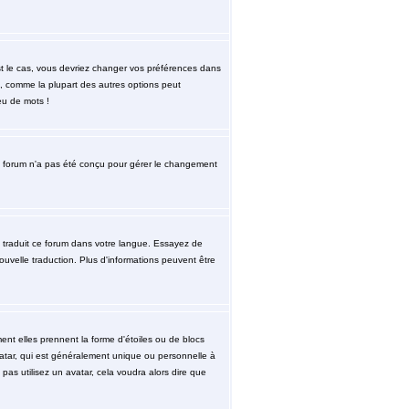
est le cas, vous devriez changer vos préférences dans
re, comme la plupart des autres options peut
eu de mots !
. le forum n'a pas été conçu pour gérer le changement
re traduit ce forum dans votre langue. Essayez de
nouvelle traduction. Plus d'informations peuvent être
ent elles prennent la forme d'étoiles ou de blocs
atar, qui est généralement unique ou personnelle à
 pas utilisez un avatar, cela voudra alors dire que