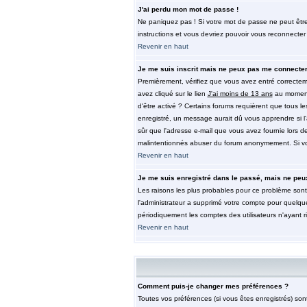
J'ai perdu mon mot de passe !
Ne paniquez pas ! Si votre mot de passe ne peut être re
instructions et vous devriez pouvoir vous reconnecter
Revenir en haut
Je me suis inscrit mais ne peux pas me connecter
Premièrement, vérifiez que vous avez entré correctemen
avez cliqué sur le lien
J'ai moins de 13 ans
au moment 
d'être activé ? Certains forums requièrent que tous l
enregistré, un message aurait dû vous apprendre si l'a
sûr que l'adresse e-mail que vous avez fournie lors de 
malintentionnés abuser du forum anonymement. Si vous
Revenir en haut
Je me suis enregistré dans le passé, mais ne peu
Les raisons les plus probables pour ce problème sont 
l'administrateur a supprimé votre compte pour quelque
périodiquement les comptes des utilisateurs n'ayant r
Revenir en haut
Comment puis-je changer mes préférences ?
Toutes vos préférences (si vous êtes enregistrés) son