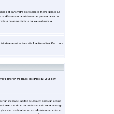
ions et dans votre profil selon le thème utilisé). La
les modérateurs et administrateurs peuvent avoir un
érateur ou administrateur qui vous abaissera
strateur aurait activé cette fonctionnalité). Ceci, pour
uvoir poster un message, les droits qui vous sont
ter un message (parfois seulement après un certain
petit morceau de texte en dessous de votre message
n plus si un modérateur ou un administrateur édite le