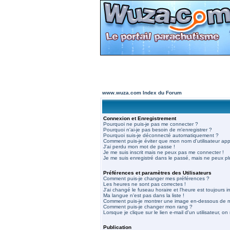
www.wuza.com Index du Forum
Connexion et Enregistrement
Pourquoi ne puis-je pas me connecter ?
Pourquoi n'ai-je pas besoin de m'enregistrer ?
Pourquoi suis-je déconnecté automatiquement ?
Comment puis-je éviter que mon nom d'utilisateur appar
J'ai perdu mon mot de passe !
Je me suis inscrit mais ne peux pas me connecter !
Je me suis enregistré dans le passé, mais ne peux p
Préférences et paramètres des Utilisateurs
Comment puis-je changer mes préférences ?
Les heures ne sont pas correctes !
J'ai changé le fuseau horaire et l'heure est toujours in
Ma langue n'est pas dans la liste !
Comment puis-je montrer une image en-dessous de mo
Comment puis-je changer mon rang ?
Lorsque je clique sur le lien e-mail d'un utilisateur,
Publication