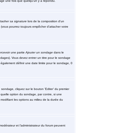
ssage une fois que quelqu'un y a répondu.
tacher sa signature
lors de la composition d'un
 (vous pourrez toujours empêcher d'attacher votre
ercevoir une partie
Ajouter un sondage
dans le
ndages). Vous devez entrer un titre pour le sondage
également définir une date limite pour le sondage, 0
sondage, cliquez sur le bouton 'Editer' du premier
 quelle option du sondage, par contre, si une
modifiant les options au milieu de la durée du
le modérateur et l'administrateur du forum peuvent