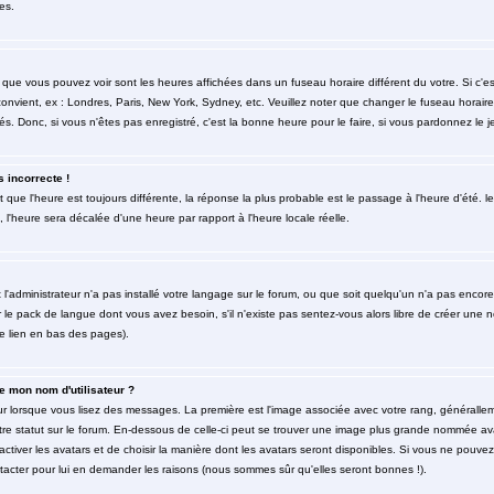
es.
 que vous pouvez voir sont les heures affichées dans un fuseau horaire différent du votre. Si c'
 convient, ex : Londres, Paris, New York, Sydney, etc. Veuillez noter que changer le fuseau horai
rés. Donc, si vous n'êtes pas enregistré, c'est la bonne heure pour le faire, si vous pardonnez le j
s incorrecte !
et que l'heure est toujours différente, la réponse la plus probable est le passage à l'heure d'été
é, l'heure sera décalée d'une heure par rapport à l'heure locale réelle.
t l'administrateur n'a pas installé votre langage sur le forum, ou que soit quelqu'un n'a pas enco
er le pack de langue dont vous avez besoin, s'il n'existe pas sentez-vous alors libre de créer une 
le lien en bas des pages).
 mon nom d'utilisateur ?
eur lorsque vous lisez des messages. La première est l'image associée avec votre rang, générallem
re statut sur le forum. En-dessous de celle-ci peut se trouver une image plus grande nommée av
'activer les avatars et de choisir la manière dont les avatars seront disponibles. Si vous ne pouvez
ntacter pour lui en demander les raisons (nous sommes sûr qu'elles seront bonnes !).