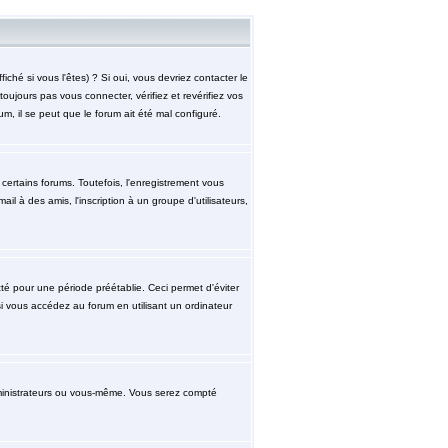
hé si vous l'êtes) ? Si oui, vous devriez contacter le
ujours pas vous connecter, vérifiez et revérifiez vos
m, il se peut que le forum ait été mal configuré.
ertains forums. Toutefois, l'enregistrement vous
l à des amis, l'inscription à un groupe d'utilisateurs,
 pour une période préétablie. Ceci permet d'éviter
i vous accédez au forum en utilisant un ordinateur
ministrateurs ou vous-même. Vous serez compté