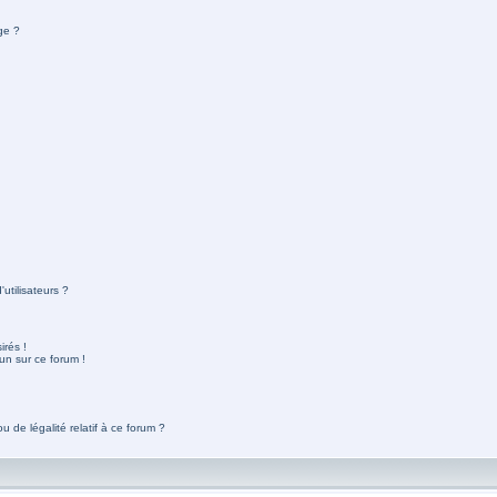
ge ?
utilisateurs ?
rés !
un sur ce forum !
 de légalité relatif à ce forum ?