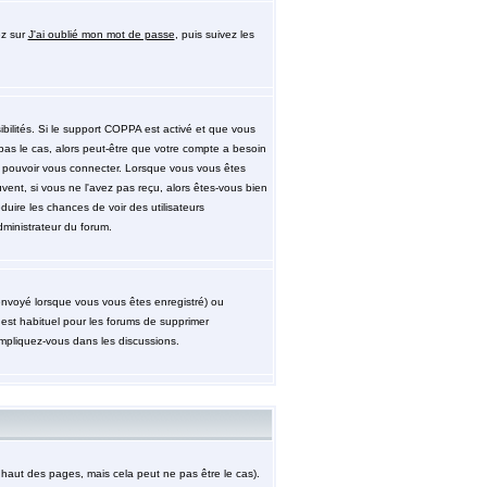
ez sur
J'ai oublié mon mot de passe
, puis suivez les
ibilités. Si le support COPPA est activé et que vous
pas le cas, alors peut-être que votre compte a besoin
de pouvoir vous connecter. Lorsque vous vous êtes
uvent, si vous ne l'avez pas reçu, alors êtes-vous bien
éduire les chances de voir des utilisateurs
ministrateur du forum.
 envoyé lorsque vous vous êtes enregistré) ou
 est habituel pour les forums de supprimer
impliquez-vous dans les discussions.
aut des pages, mais cela peut ne pas être le cas).