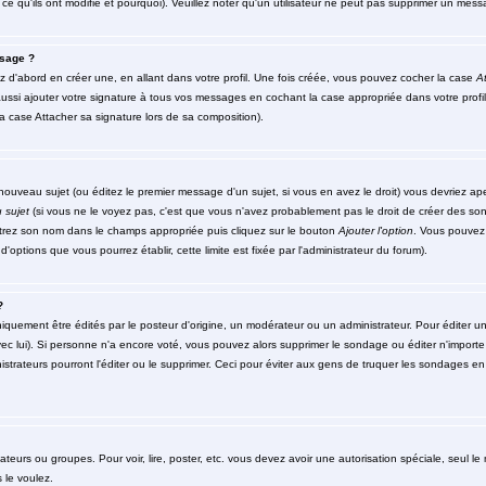
ce qu'ils ont modifié et pourquoi). Veuillez noter qu'un utilisateur ne peut pas supprimer un me
sage ?
d'abord en créer une, en allant dans votre profil. Une fois créée, vous pouvez cocher la case
At
ssi ajouter votre signature à tous vos messages en cochant la case appropriée dans votre profil
 case Attacher sa signature lors de sa composition).
ouveau sujet (ou éditez le premier message d'un sujet, si vous en avez le droit) vous devriez ap
 sujet
(si vous ne le voyez pas, c'est que vous n'avez probablement pas le droit de créer des so
ntrez son nom dans le champs appropriée puis cliquez sur le bouton
Ajouter l'option
. Vous pouvez 
d'options que vous pourrez établir, cette limite est fixée par l'administrateur du forum).
?
ment être édités par le posteur d'origine, un modérateur ou un administrateur. Pour éditer un 
ec lui). Si personne n'a encore voté, vous pouvez alors supprimer le sondage ou éditer n'importe
strateurs pourront l'éditer ou le supprimer. Ceci pour éviter aux gens de truquer les sondages en 
isateurs ou groupes. Pour voir, lire, poster, etc. vous devez avoir une autorisation spéciale, seul 
 le voulez.