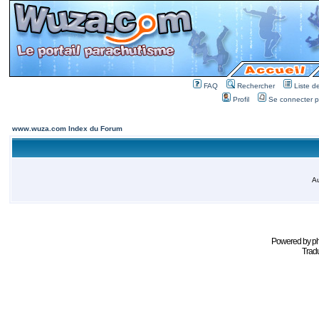
FAQ
Rechercher
Liste 
Profil
Se connecter po
www.wuza.com Index du Forum
Au
Powered by
p
Tradu