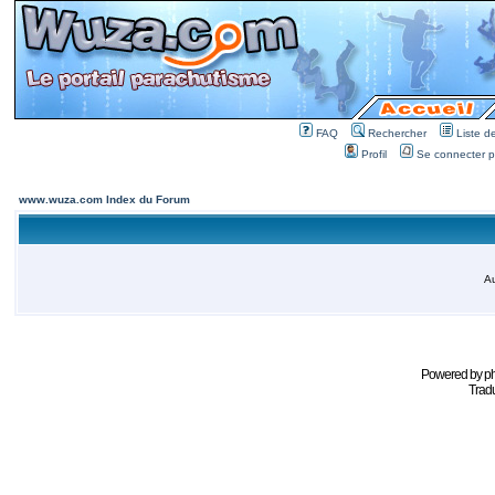
FAQ
Rechercher
Liste 
Profil
Se connecter po
www.wuza.com Index du Forum
Au
Powered by
p
Tradu