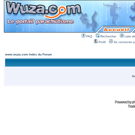
FAQ
Rechercher
Liste 
Profil
Se connecter po
www.wuza.com Index du Forum
Au
Powered by
p
Tradu