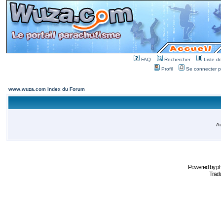
FAQ
Rechercher
Liste 
Profil
Se connecter po
www.wuza.com Index du Forum
Au
Powered by
p
Tradu