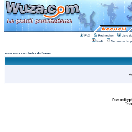
FAQ
Rechercher
Liste 
Profil
Se connecter po
www.wuza.com Index du Forum
Au
Powered by
p
Tradu