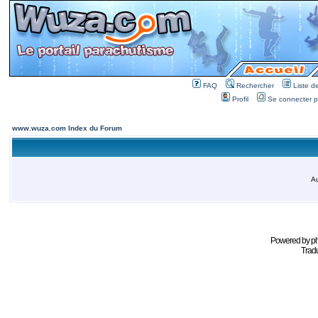
FAQ
Rechercher
Liste 
Profil
Se connecter po
www.wuza.com Index du Forum
Au
Powered by
p
Tradu