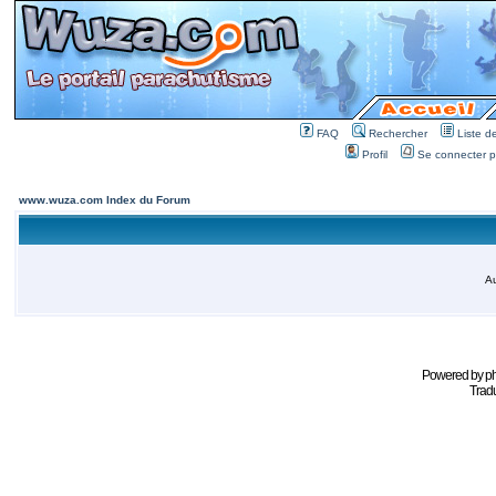
FAQ
Rechercher
Liste 
Profil
Se connecter po
www.wuza.com Index du Forum
Au
Powered by
p
Tradu