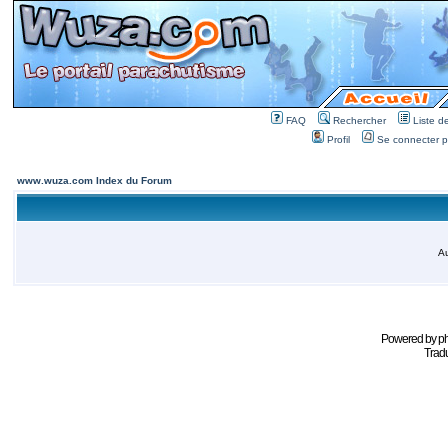
FAQ
Rechercher
Liste 
Profil
Se connecter po
www.wuza.com Index du Forum
Au
Powered by
p
Tradu