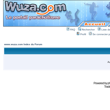
FAQ
Rechercher
Liste 
Profil
Se connecter po
www.wuza.com Index du Forum
Au
Powered by
p
Tradu