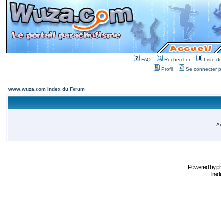
FAQ
Rechercher
Liste 
Profil
Se connecter po
www.wuza.com Index du Forum
Au
Powered by
p
Tradu