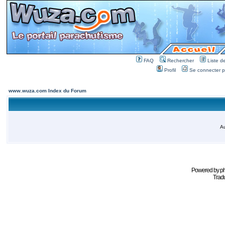
FAQ
Rechercher
Liste 
Profil
Se connecter po
www.wuza.com Index du Forum
Au
Powered by
p
Tradu