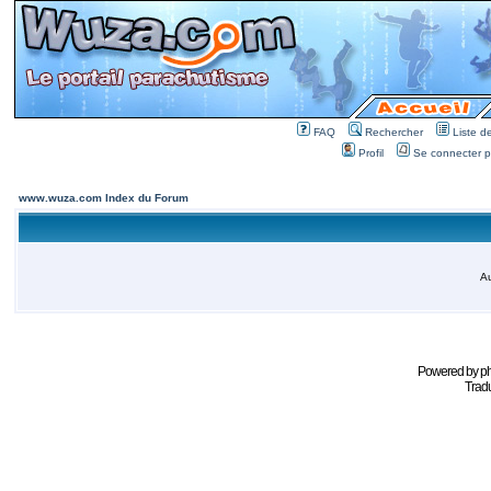
FAQ
Rechercher
Liste 
Profil
Se connecter po
www.wuza.com Index du Forum
Au
Powered by
p
Tradu