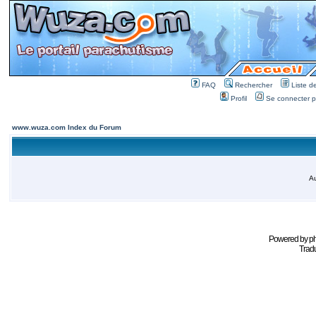
FAQ
Rechercher
Liste 
Profil
Se connecter po
www.wuza.com Index du Forum
Au
Powered by
p
Tradu