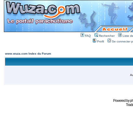
FAQ
Rechercher
Liste 
Profil
Se connecter po
www.wuza.com Index du Forum
Au
Powered by
p
Tradu