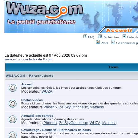
FAQ
Rechercher
Liste 
Profil
Se connecter po
La date/heure actuelle est 07 Aoû 2026 09:07 pm
www.wuza.com Index du Forum
Forum
WUZA.COM | Parachutisme
Accueil
Les conseils, les règles, les infos pour accèder aux rubriques du forum
Modérateur
WUZA
Photos/vidéos
Postez ici vos photos, les liens vers vos vidéos de para et des questions sur celles
Modérateurs
Phoenix
,
Ze SkyGrincheux
,
Matdess
Actualité des centres
Agenda / Animations / Planning des centres
Modérateurs
Phoenix
,
Ze SkyGrincheux
,
WUZA
,
Matdess
Covoiturage / Soufflerie / Partenaires de sauts
Vous allez sur une DZ, vous cherchez des compagnons de saut ou un covoiturage, p
partenaires, poster ici ...