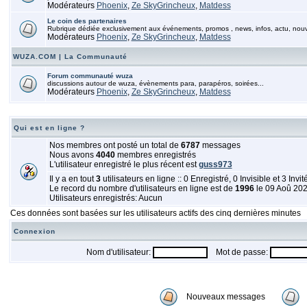
Modérateurs
Phoenix
,
Ze SkyGrincheux
,
Matdess
Le coin des partenaires
Rubrique dédiée exclusivement aux événements, promos , news, infos, actu, nou
Modérateurs
Phoenix
,
Ze SkyGrincheux
,
Matdess
WUZA.COM | La Communauté
Forum communauté wuza
discussions autour de wuza, évènements para, parapéros, soirées...
Modérateurs
Phoenix
,
Ze SkyGrincheux
,
Matdess
Qui est en ligne ?
Nos membres ont posté un total de
6787
messages
Nous avons
4040
membres enregistrés
L'utilisateur enregistré le plus récent est
guss973
Il y a en tout
3
utilisateurs en ligne :: 0 Enregistré, 0 Invisible et 3 Invi
Le record du nombre d'utilisateurs en ligne est de
1996
le 09 Aoû 20
Utilisateurs enregistrés: Aucun
Ces données sont basées sur les utilisateurs actifs des cinq dernières minutes
Connexion
Nom d'utilisateur:
Mot de passe:
Nouveaux messages