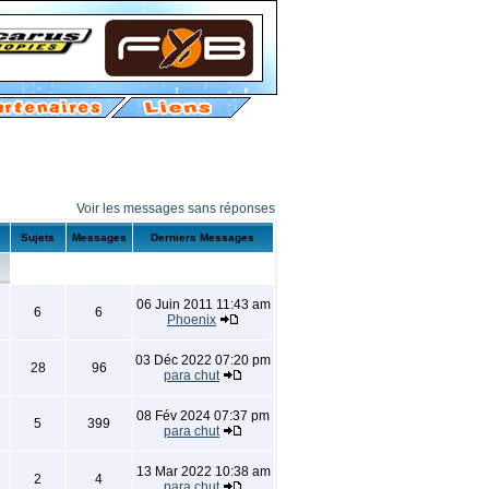
Voir les messages sans réponses
Sujets
Messages
Derniers Messages
06 Juin 2011 11:43 am
6
6
Phoenix
03 Déc 2022 07:20 pm
28
96
para chut
08 Fév 2024 07:37 pm
5
399
para chut
13 Mar 2022 10:38 am
2
4
para chut