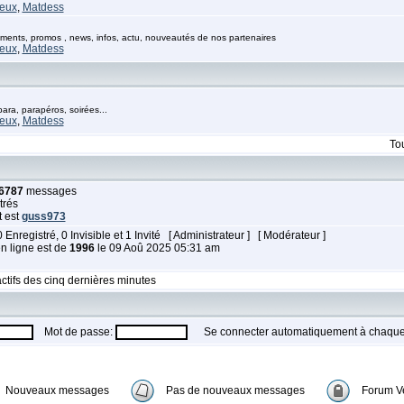
eux
,
Matdess
ents, promos , news, infos, actu, nouveautés de nos partenaires
eux
,
Matdess
ra, parapéros, soirées...
eux
,
Matdess
To
6787
messages
trés
t est
guss973
0 Enregistré, 0 Invisible et 1 Invité [
Administrateur
] [
Modérateur
]
en ligne est de
1996
le 09 Aoû 2025 05:31 am
ctifs des cinq dernières minutes
Mot de passe:
Se connecter automatiquement à chaque 
Nouveaux messages
Pas de nouveaux messages
Forum Ve