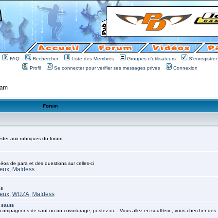
FAQ
Rechercher
Liste des Membres
Groupes d'utilisateurs
S'enregistrer
Profil
Se connecter pour vérifier ses messages privés
Connexion
 am
Forum
cèder aux rubriques du forum
déos de para et des questions sur celles-ci
eux
,
Matdess
es
eux
,
WUZA
,
Matdess
 sauts
compagnons de saut ou un covoiturage, postez ici... Vous allez en soufflerie, vous chercher des