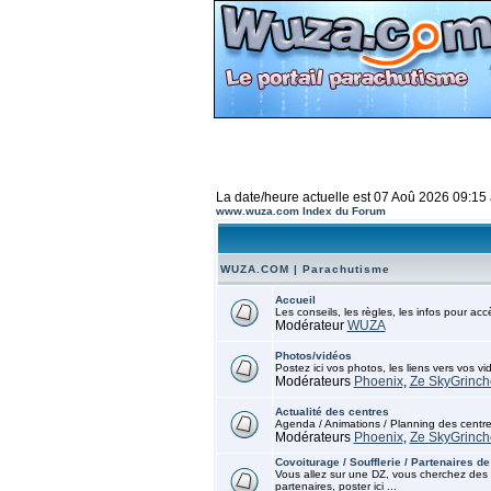
La date/heure actuelle est 07 Aoû 2026 09:15
www.wuza.com Index du Forum
WUZA.COM | Parachutisme
Accueil
Les conseils, les règles, les infos pour ac
Modérateur
WUZA
Photos/vidéos
Postez ici vos photos, les liens vers vos vi
Modérateurs
Phoenix
,
Ze SkyGrinch
Actualité des centres
Agenda / Animations / Planning des centr
Modérateurs
Phoenix
,
Ze SkyGrinch
Covoiturage / Soufflerie / Partenaires de
Vous allez sur une DZ, vous cherchez des 
partenaires, poster ici ...