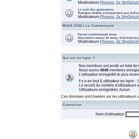
Modérateurs
Phoenix
,
Ze SkyGrinch
Le coin des partenaires
Rubrique dédiée exclusivement aux événem
Modérateurs
Phoenix
,
Ze SkyGrinch
WUZA.COM | La Communauté
Forum communauté wuza
discussions autour de wuza, évènements pa
Modérateurs
Phoenix
,
Ze SkyGrinch
Qui est en ligne ?
Nos membres ont posté un total de
Nous avons
4040
membres enregis
L'utilisateur enregistré le plus récen
Il y a en tout
1
utilisateur en ligne :: 
Le record du nombre d'utilisateurs 
Utilisateurs enregistrés: Aucun
Ces données sont basées sur les utilisateurs a
Connexion
Nom d'utilisateur: