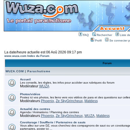
FAQ
Rechercher
Liste 
Profil
Se connecter po
La date/heure actuelle est 06 Aoû 2026 09:17 pm
www.wuza.com Index du Forum
Forum
WUZA.COM | Parachutisme
Accueil
Les conseils, les règles, les infos pour accèder aux rubriques du forum
Modérateur
WUZA
Photos/vidéos
Postez ici vos photos, les liens vers vos vidéos de para et des questions sur celles
Modérateurs
Phoenix
,
Ze SkyGrincheux
,
Matdess
Actualité des centres
Agenda / Animations / Planning des centres
Modérateurs
Phoenix
,
Ze SkyGrincheux
,
WUZA
,
Matdess
Covoiturage / Soufflerie / Partenaires de sauts
Vous allez sur une DZ, vous cherchez des compagnons de saut ou un covoiturage, p
partenaires, poster ici ...