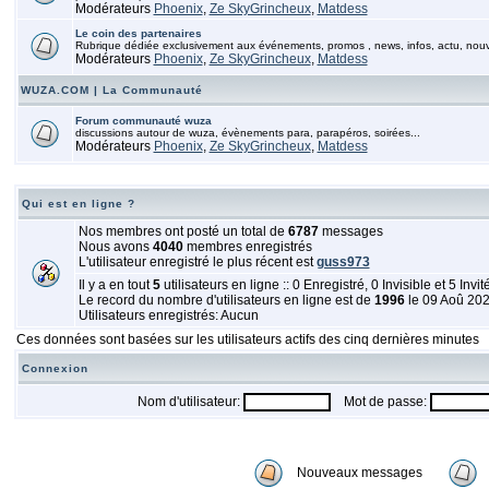
Modérateurs
Phoenix
,
Ze SkyGrincheux
,
Matdess
Le coin des partenaires
Rubrique dédiée exclusivement aux événements, promos , news, infos, actu, nou
Modérateurs
Phoenix
,
Ze SkyGrincheux
,
Matdess
WUZA.COM | La Communauté
Forum communauté wuza
discussions autour de wuza, évènements para, parapéros, soirées...
Modérateurs
Phoenix
,
Ze SkyGrincheux
,
Matdess
Qui est en ligne ?
Nos membres ont posté un total de
6787
messages
Nous avons
4040
membres enregistrés
L'utilisateur enregistré le plus récent est
guss973
Il y a en tout
5
utilisateurs en ligne :: 0 Enregistré, 0 Invisible et 5 Invi
Le record du nombre d'utilisateurs en ligne est de
1996
le 09 Aoû 20
Utilisateurs enregistrés: Aucun
Ces données sont basées sur les utilisateurs actifs des cinq dernières minutes
Connexion
Nom d'utilisateur:
Mot de passe:
Nouveaux messages