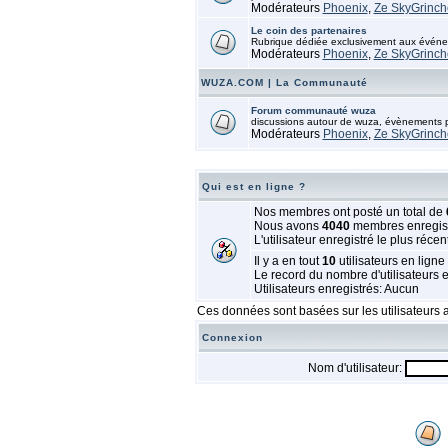
Modérateurs
Phoenix
,
Ze SkyGrinch
Le coin des partenaires
Rubrique dédiée exclusivement aux événem
Modérateurs
Phoenix
,
Ze SkyGrinch
WUZA.COM | La Communauté
Forum communauté wuza
discussions autour de wuza, évènements pa
Modérateurs
Phoenix
,
Ze SkyGrinch
Qui est en ligne ?
Nos membres ont posté un total de
Nous avons
4040
membres enregis
L'utilisateur enregistré le plus récen
Il y a en tout
10
utilisateurs en ligne 
Le record du nombre d'utilisateurs 
Utilisateurs enregistrés: Aucun
Ces données sont basées sur les utilisateurs a
Connexion
Nom d'utilisateur: