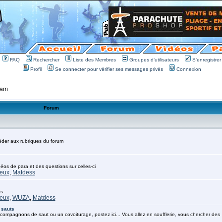
FAQ
Rechercher
Liste des Membres
Groupes d'utilisateurs
S'enregistrer
Profil
Se connecter pour vérifier ses messages privés
Connexion
 am
Forum
cèder aux rubriques du forum
déos de para et des questions sur celles-ci
eux
,
Matdess
es
eux
,
WUZA
,
Matdess
 sauts
compagnons de saut ou un covoiturage, postez ici... Vous allez en soufflerie, vous chercher des