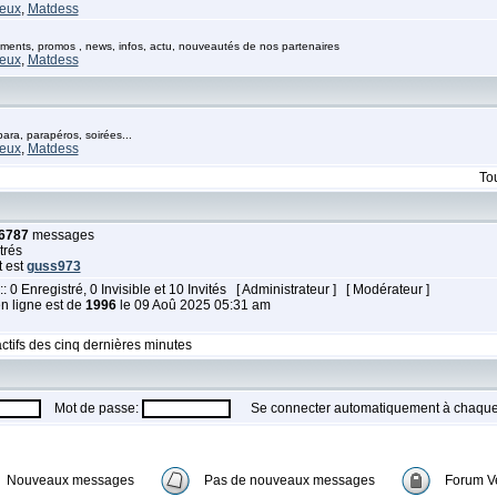
eux
,
Matdess
ents, promos , news, infos, actu, nouveautés de nos partenaires
eux
,
Matdess
ra, parapéros, soirées...
eux
,
Matdess
To
6787
messages
trés
t est
guss973
:: 0 Enregistré, 0 Invisible et 10 Invités [
Administrateur
] [
Modérateur
]
en ligne est de
1996
le 09 Aoû 2025 05:31 am
ctifs des cinq dernières minutes
Mot de passe:
Se connecter automatiquement à chaque 
Nouveaux messages
Pas de nouveaux messages
Forum Ve