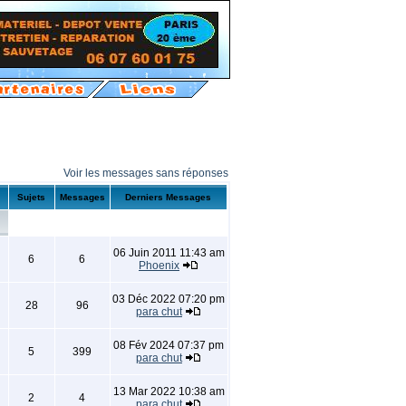
Voir les messages sans réponses
Sujets
Messages
Derniers Messages
06 Juin 2011 11:43 am
6
6
Phoenix
03 Déc 2022 07:20 pm
28
96
para chut
08 Fév 2024 07:37 pm
5
399
para chut
13 Mar 2022 10:38 am
2
4
para chut