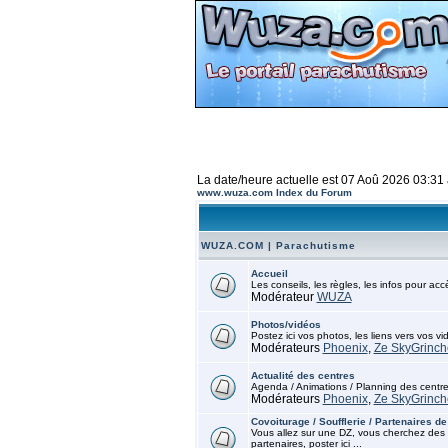
La date/heure actuelle est 07 Aoû 2026 03:31
www.wuza.com Index du Forum
WUZA.COM | Parachutisme
Accueil
Les conseils, les règles, les infos pour ac
Modérateur
WUZA
Photos/vidéos
Postez ici vos photos, les liens vers vos vi
Modérateurs
Phoenix
,
Ze SkyGrinch
Actualité des centres
Agenda / Animations / Planning des centr
Modérateurs
Phoenix
,
Ze SkyGrinch
Covoiturage / Soufflerie / Partenaires de
Vous allez sur une DZ, vous cherchez des 
partenaires, poster ici ...