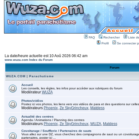
FAQ
Rechercher
Liste 
Profil
Se connecter po
La date/heure actuelle est 10 Aoû 2026 06:42 am
www.wuza.com Index du Forum
Forum
WUZA.COM | Parachutisme
Accueil
Les conseils, les règles, les infos pour accèder aux rubriques du forum
Modérateur
WUZA
Photos/vidéos
Postez ici vos photos, les liens vers vos vidéos de para et des questions sur celles
Modérateurs
Phoenix
,
Ze SkyGrincheux
,
Matdess
Actualité des centres
Agenda / Animations / Planning des centres
Modérateurs
Phoenix
,
Ze SkyGrincheux
,
WUZA
,
Matdess
Covoiturage / Soufflerie / Partenaires de sauts
Vous allez sur une DZ, vous cherchez des compagnons de saut ou un covoiturage, p
partenaires, poster ici ...