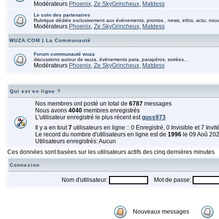
Modérateurs
Phoenix
,
Ze SkyGrincheux
,
Matdess
Le coin des partenaires
Rubrique dédiée exclusivement aux événements, promos , news, infos, actu, nou
Modérateurs
Phoenix
,
Ze SkyGrincheux
,
Matdess
WUZA.COM | La Communauté
Forum communauté wuza
discussions autour de wuza, évènements para, parapéros, soirées...
Modérateurs
Phoenix
,
Ze SkyGrincheux
,
Matdess
Qui est en ligne ?
Nos membres ont posté un total de
6787
messages
Nous avons
4040
membres enregistrés
L'utilisateur enregistré le plus récent est
guss973
Il y a en tout
7
utilisateurs en ligne :: 0 Enregistré, 0 Invisible et 7 Invi
Le record du nombre d'utilisateurs en ligne est de
1996
le 09 Aoû 20
Utilisateurs enregistrés: Aucun
Ces données sont basées sur les utilisateurs actifs des cinq dernières minutes
Connexion
Nom d'utilisateur:
Mot de passe:
Nouveaux messages