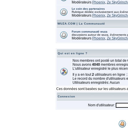
Modérateurs
Phoenix
,
Ze SkyGrinch
Le coin des partenaires
Rubrique dédiée exclusivement aux événem
Modérateurs
Phoenix
,
Ze SkyGrinch
WUZA.COM | La Communauté
Forum communauté wuza
discussions autour de wuza, évènements pa
Modérateurs
Phoenix
,
Ze SkyGrinch
Qui est en ligne ?
Nos membres ont posté un total de
Nous avons
4040
membres enregis
L'utilisateur enregistré le plus récen
Il y a en tout
2
utilisateurs en ligne ::
Le record du nombre d'utilisateurs 
Utilisateurs enregistrés: Aucun
Ces données sont basées sur les utilisateurs a
Connexion
Nom d'utilisateur: