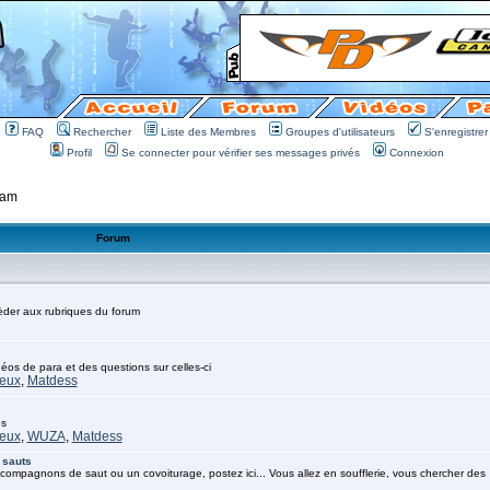
FAQ
Rechercher
Liste des Membres
Groupes d'utilisateurs
S'enregistrer
Profil
Se connecter pour vérifier ses messages privés
Connexion
 am
Forum
cèder aux rubriques du forum
déos de para et des questions sur celles-ci
eux
,
Matdess
es
eux
,
WUZA
,
Matdess
 sauts
compagnons de saut ou un covoiturage, postez ici... Vous allez en soufflerie, vous chercher des