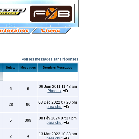
Voir les messages sans réponses
Sujets
Messages
Derniers Messages
06 Juin 2011 11:43 am
6
6
Phoenix
03 Déc 2022 07:20 pm
28
96
para chut
08 Fév 2024 07:37 pm
5
399
para chut
13 Mar 2022 10:38 am
2
4
para chut