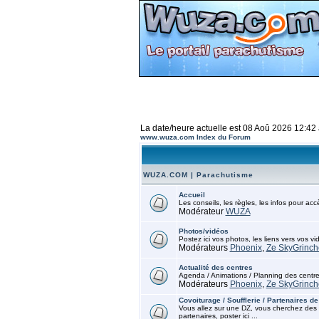
La date/heure actuelle est 08 Aoû 2026 12:42
www.wuza.com Index du Forum
WUZA.COM | Parachutisme
Accueil
Les conseils, les règles, les infos pour ac
Modérateur
WUZA
Photos/vidéos
Postez ici vos photos, les liens vers vos vi
Modérateurs
Phoenix
,
Ze SkyGrinch
Actualité des centres
Agenda / Animations / Planning des centr
Modérateurs
Phoenix
,
Ze SkyGrinch
Covoiturage / Soufflerie / Partenaires de
Vous allez sur une DZ, vous cherchez des 
partenaires, poster ici ...