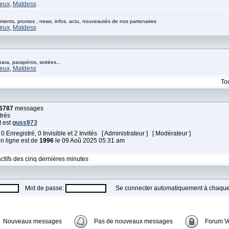
eux
,
Matdess
ents, promos , news, infos, actu, nouveautés de nos partenaires
eux
,
Matdess
ra, parapéros, soirées...
eux
,
Matdess
To
6787
messages
trés
t est
guss973
 0 Enregistré, 0 Invisible et 2 Invités [
Administrateur
] [
Modérateur
]
en ligne est de
1996
le 09 Aoû 2025 05:31 am
ctifs des cinq dernières minutes
Mot de passe:
Se connecter automatiquement à chaque 
Nouveaux messages
Pas de nouveaux messages
Forum Ve