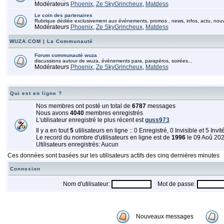
Modérateurs
Phoenix
,
Ze SkyGrincheux
,
Matdess
Le coin des partenaires
Rubrique dédiée exclusivement aux événements, promos , news, infos, actu, nou
Modérateurs
Phoenix
,
Ze SkyGrincheux
,
Matdess
WUZA.COM | La Communauté
Forum communauté wuza
discussions autour de wuza, évènements para, parapéros, soirées...
Modérateurs
Phoenix
,
Ze SkyGrincheux
,
Matdess
Qui est en ligne ?
Nos membres ont posté un total de
6787
messages
Nous avons
4040
membres enregistrés
L'utilisateur enregistré le plus récent est
guss973
Il y a en tout
5
utilisateurs en ligne :: 0 Enregistré, 0 Invisible et 5 Invi
Le record du nombre d'utilisateurs en ligne est de
1996
le 09 Aoû 20
Utilisateurs enregistrés: Aucun
Ces données sont basées sur les utilisateurs actifs des cinq dernières minutes
Connexion
Nom d'utilisateur:
Mot de passe:
Nouveaux messages