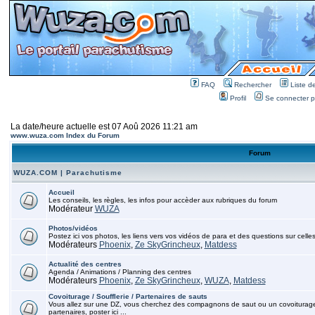
FAQ
Rechercher
Liste 
Profil
Se connecter po
La date/heure actuelle est 07 Aoû 2026 11:21 am
www.wuza.com Index du Forum
Forum
WUZA.COM | Parachutisme
Accueil
Les conseils, les règles, les infos pour accèder aux rubriques du forum
Modérateur
WUZA
Photos/vidéos
Postez ici vos photos, les liens vers vos vidéos de para et des questions sur celles
Modérateurs
Phoenix
,
Ze SkyGrincheux
,
Matdess
Actualité des centres
Agenda / Animations / Planning des centres
Modérateurs
Phoenix
,
Ze SkyGrincheux
,
WUZA
,
Matdess
Covoiturage / Soufflerie / Partenaires de sauts
Vous allez sur une DZ, vous cherchez des compagnons de saut ou un covoiturage, p
partenaires, poster ici ...