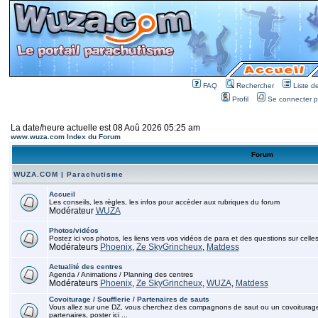
FAQ
Rechercher
Liste 
Profil
Se connecter po
La date/heure actuelle est 08 Aoû 2026 05:25 am
www.wuza.com Index du Forum
Forum
WUZA.COM | Parachutisme
Accueil
Les conseils, les règles, les infos pour accèder aux rubriques du forum
Modérateur
WUZA
Photos/vidéos
Postez ici vos photos, les liens vers vos vidéos de para et des questions sur celles
Modérateurs
Phoenix
,
Ze SkyGrincheux
,
Matdess
Actualité des centres
Agenda / Animations / Planning des centres
Modérateurs
Phoenix
,
Ze SkyGrincheux
,
WUZA
,
Matdess
Covoiturage / Soufflerie / Partenaires de sauts
Vous allez sur une DZ, vous cherchez des compagnons de saut ou un covoiturage, p
partenaires, poster ici ...