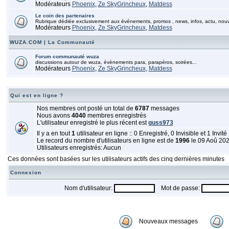
Modérateurs
Phoenix
,
Ze SkyGrincheux
,
Matdess
Le coin des partenaires
Rubrique dédiée exclusivement aux événements, promos , news, infos, actu, nou
Modérateurs
Phoenix
,
Ze SkyGrincheux
,
Matdess
WUZA.COM | La Communauté
Forum communauté wuza
discussions autour de wuza, évènements para, parapéros, soirées...
Modérateurs
Phoenix
,
Ze SkyGrincheux
,
Matdess
Qui est en ligne ?
Nos membres ont posté un total de
6787
messages
Nous avons
4040
membres enregistrés
L'utilisateur enregistré le plus récent est
guss973
Il y a en tout
1
utilisateur en ligne :: 0 Enregistré, 0 Invisible et 1 Invité
Le record du nombre d'utilisateurs en ligne est de
1996
le 09 Aoû 20
Utilisateurs enregistrés: Aucun
Ces données sont basées sur les utilisateurs actifs des cinq dernières minutes
Connexion
Nom d'utilisateur:
Mot de passe:
Nouveaux messages