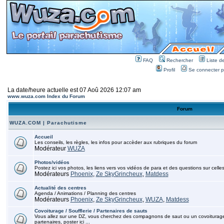
FAQ
Rechercher
Liste 
Profil
Se connecter po
La date/heure actuelle est 07 Aoû 2026 12:07 am
www.wuza.com Index du Forum
Forum
WUZA.COM | Parachutisme
Accueil
Les conseils, les règles, les infos pour accèder aux rubriques du forum
Modérateur
WUZA
Photos/vidéos
Postez ici vos photos, les liens vers vos vidéos de para et des questions sur celles
Modérateurs
Phoenix
,
Ze SkyGrincheux
,
Matdess
Actualité des centres
Agenda / Animations / Planning des centres
Modérateurs
Phoenix
,
Ze SkyGrincheux
,
WUZA
,
Matdess
Covoiturage / Soufflerie / Partenaires de sauts
Vous allez sur une DZ, vous cherchez des compagnons de saut ou un covoiturage, p
partenaires, poster ici ...