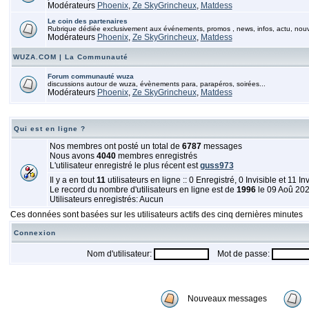
Modérateurs
Phoenix
,
Ze SkyGrincheux
,
Matdess
Le coin des partenaires
Rubrique dédiée exclusivement aux événements, promos , news, infos, actu, nou
Modérateurs
Phoenix
,
Ze SkyGrincheux
,
Matdess
WUZA.COM | La Communauté
Forum communauté wuza
discussions autour de wuza, évènements para, parapéros, soirées...
Modérateurs
Phoenix
,
Ze SkyGrincheux
,
Matdess
Qui est en ligne ?
Nos membres ont posté un total de
6787
messages
Nous avons
4040
membres enregistrés
L'utilisateur enregistré le plus récent est
guss973
Il y a en tout
11
utilisateurs en ligne :: 0 Enregistré, 0 Invisible et 11 In
Le record du nombre d'utilisateurs en ligne est de
1996
le 09 Aoû 20
Utilisateurs enregistrés: Aucun
Ces données sont basées sur les utilisateurs actifs des cinq dernières minutes
Connexion
Nom d'utilisateur:
Mot de passe:
Nouveaux messages