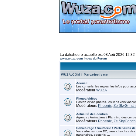
La date/heure actuelle est 08 Aoû 2026 12:32
www.wuza.com Index du Forum
WUZA.COM | Parachutisme
Accueil
Les conseils, les règles, les infos pour ac
Modérateur
WUZA
Photos/vidéos
Postez ici vos photos, les liens vers vos vi
Modérateurs
Phoenix
,
Ze SkyGrinch
Actualité des centres
Agenda / Animations / Planning des centr
Modérateurs
Phoenix
,
Ze SkyGrinch
Covoiturage / Soufflerie / Partenaires de
Vous allez sur une DZ, vous cherchez des 
partenaires, poster ici ...