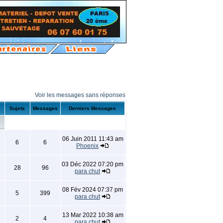
Voir les messages sans réponses
Sujets
Messages
Derniers Messages
06 Juin 2011 11:43 am
6
6
Phoenix
03 Déc 2022 07:20 pm
28
96
para chut
08 Fév 2024 07:37 pm
5
399
para chut
13 Mar 2022 10:38 am
2
4
para chut