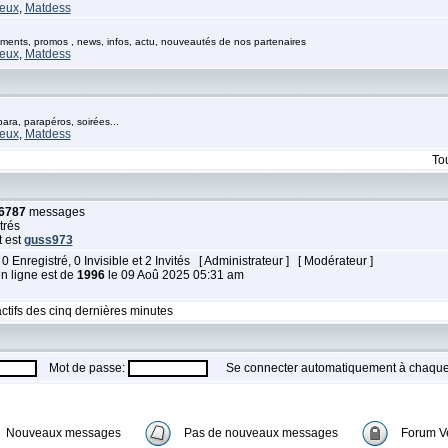
eux
,
Matdess
ents, promos , news, infos, actu, nouveautés de nos partenaires
eux
,
Matdess
ra, parapéros, soirées...
eux
,
Matdess
To
6787
messages
trés
t est
guss973
 0 Enregistré, 0 Invisible et 2 Invités [
Administrateur
] [
Modérateur
]
en ligne est de
1996
le 09 Aoû 2025 05:31 am
ctifs des cinq dernières minutes
Mot de passe:
Se connecter automatiquement à chaque 
Nouveaux messages
Pas de nouveaux messages
Forum Ve