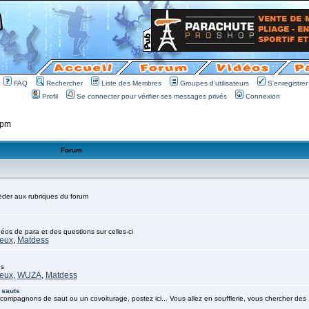
FAQ
Rechercher
Liste des Membres
Groupes d'utilisateurs
S'enregistrer
Profil
Se connecter pour vérifier ses messages privés
Connexion
 pm
Forum
cèder aux rubriques du forum
déos de para et des questions sur celles-ci
eux
,
Matdess
es
eux
,
WUZA
,
Matdess
 sauts
compagnons de saut ou un covoiturage, postez ici... Vous allez en soufflerie, vous chercher des