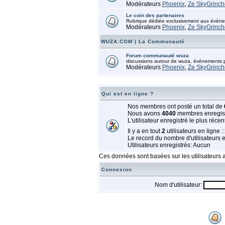
Modérateurs
Phoenix
,
Ze SkyGrinch
Le coin des partenaires
Rubrique dédiée exclusivement aux événem
Modérateurs
Phoenix
,
Ze SkyGrinch
WUZA.COM | La Communauté
Forum communauté wuza
discussions autour de wuza, évènements pa
Modérateurs
Phoenix
,
Ze SkyGrinch
Qui est en ligne ?
Nos membres ont posté un total de
Nous avons
4040
membres enregis
L'utilisateur enregistré le plus récen
Il y a en tout
2
utilisateurs en ligne ::
Le record du nombre d'utilisateurs 
Utilisateurs enregistrés: Aucun
Ces données sont basées sur les utilisateurs a
Connexion
Nom d'utilisateur: