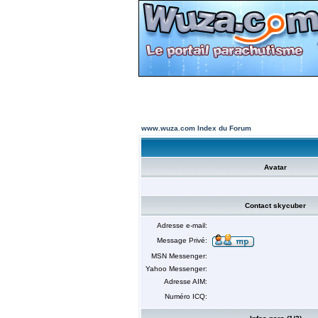
www.wuza.com Index du Forum
Avatar
Contact skycuber
Adresse e-mail:
Message Privé:
MSN Messenger:
Yahoo Messenger:
Adresse AIM:
Numéro ICQ: