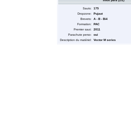
Infos para (1/2)
Sauts:
175
Dropzone:
Pujaut
Brevets:
A - B - Bi4
Formation:
PAC
Premier saut:
2011
Parachute perso:
oui
Description du matériel:
Vector M series