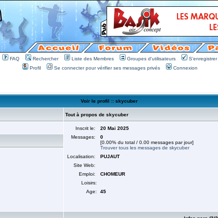
FAQ
Rechercher
Liste des Membres
Groupes d'utilisateurs
S'enregistrer
Profil
Se connecter pour vérifier ses messages privés
Connexion
Voir le profil :: skycuber
Tout à propos de skycuber
Inscrit le:
20 Mai 2025
Messages:
0
[0.00% du total / 0.00 messages par jour]
Trouver tous les messages de skycuber
Localisation:
PUJAUT
Site Web:
Emploi:
CHOMEUR
Loisirs:
Age:
45