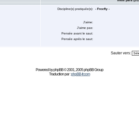
Infos para (2/2
Discipline(s) pratiquée(s):
- Freefly -
J'aime:
J'aime pas:
Pensée avant le saut:
Pensée après le saut:
Sauter vers:
Powered by
phpBB
© 2001, 2005 phpBB Group
Traduction par :
phpBB-fr.com