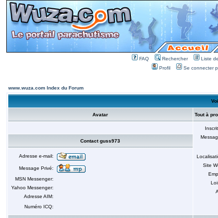
FAQ
Rechercher
Liste 
Profil
Se connecter po
www.wuza.com Index du Forum
Voi
Avatar
Tout à pr
Inscri
Messag
Contact guss973
Adresse e-mail:
Localisat
Site 
Message Privé:
Emp
MSN Messenger:
Loi
Yahoo Messenger:
A
Adresse AIM:
Numéro ICQ: