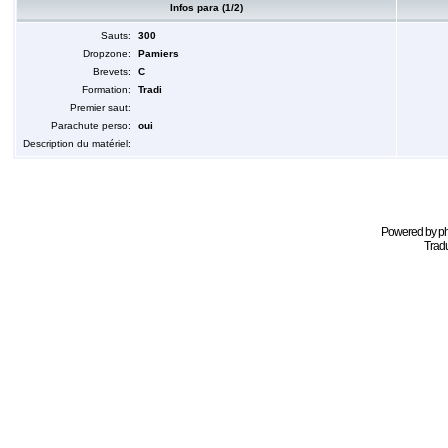
Infos para (1/2)
Sauts:
300
Dropzone:
Pamiers
Brevets:
C
Formation:
Tradi
Premier saut:
Parachute perso:
oui
Description du matériel:
Powered by
p
Tradu